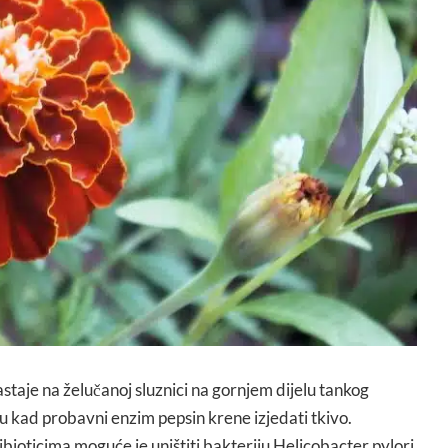
astaje na želučanoj sluznici na gornjem dijelu tankog
ku kad probavni enzim pepsin krene izjedati tkivo.
bioticima moguće je uništiti bakteriju Helicobacter pylori