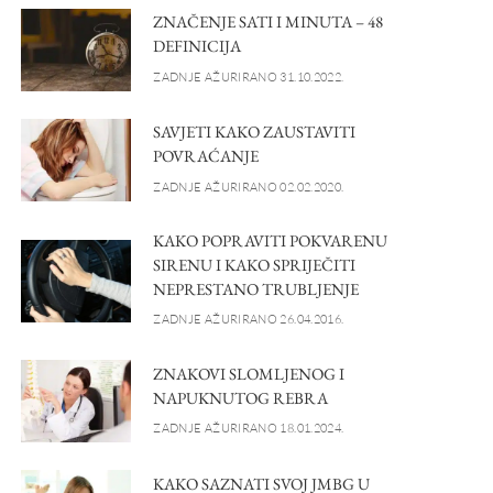
ZNAČENJE SATI I MINUTA – 48
DEFINICIJA
ZADNJE AŽURIRANO 31.10.2022.
SAVJETI KAKO ZAUSTAVITI
POVRAĆANJE
ZADNJE AŽURIRANO 02.02.2020.
KAKO POPRAVITI POKVARENU
SIRENU I KAKO SPRIJEČITI
NEPRESTANO TRUBLJENJE
ZADNJE AŽURIRANO 26.04.2016.
ZNAKOVI SLOMLJENOG I
NAPUKNUTOG REBRA
ZADNJE AŽURIRANO 18.01.2024.
KAKO SAZNATI SVOJ JMBG U