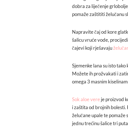
dobra za liječenje grlobolje
pomaže zaštititi želučanu s
Napravite čaj od kore glatko
šalicu vruće vode, procijedit
čajevi koji rješavaju
želuča
Sjemenke lana su isto tako 
Možete ih prožvakati i zatim
omega 3 masnim kiselinama 
Sok aloe vere
je proizvod ko
i zaštita od brojnih bolesti
želučane upale te pomaže sm
jednu trećinu šalice tri put