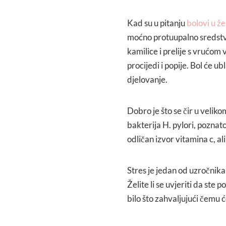
Kad su u pitanju
bolovi u ž
moćno protuupalno sredstvo.
kamilice i prelije s vrućom 
procijedi i popije. Bol će u
djelovanje.
Dobro je što se čir u veliko
bakterija H. pylori, poznato
odličan izvor vitamina c, al
Stres je jedan od uzročnika 
Želite li se uvjeriti da ste
bilo što zahvaljujući čemu ć