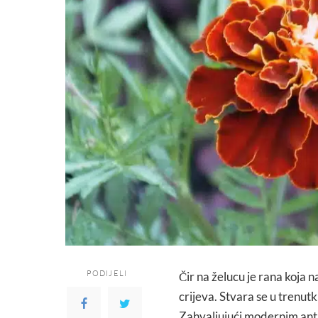
PODIJELI
Čir na želucu je rana koja n
crijeva. Stvara se u trenut
Zahvaljujući modernim anti