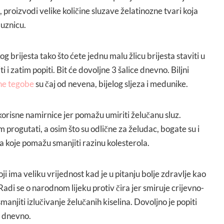
, proizvodi velike količine sluzave želatinozne tvari koja
luznicu.
g brijesta tako što ćete jednu malu žlicu brijesta staviti u
i i zatim popiti. Bit će dovoljne 3 šalice dnevno. Biljni
ne tegobe
su čaj od nevena, bijelog sljeza i medunike.
korisne namirnice jer pomažu umiriti želučanu sluz.
 progutati, a osim što su odlične za želudac, bogate su i
koje pomažu smanjiti razinu kolesterola.
ji ima veliku vrijednost kad je u pitanju bolje zdravlje kao
. Radi se o narodnom lijeku protiv čira jer smiruje crijevno-
anjiti izlučivanje želučanih kiselina. Dovoljno je popiti
a dnevno.