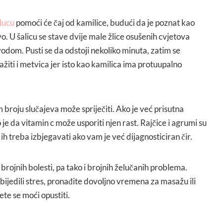
elucu
pomoći će čaj od kamilice, budući da je poznat kao
 U šalicu se stave dvije male žlice osušenih cvjetova
vodom. Pusti se da odstoji nekoliko minuta, zatim se
blažiti i metvica jer isto kao kamilica ima protuupalno
m broju slučajeva može spriječiti. Ako je već prisutna
 je da vitamin c može usporiti njen rast. Rajčice i agrumi su
i ih treba izbjegavati ako vam je već dijagnosticiran čir.
brojnih bolesti, pa tako i brojnih želučanih problema.
 pobijedili stres, pronađite dovoljno vremena za masažu ili
ete se moći opustiti.