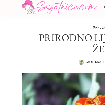
Prirodn
PRIRODNO LI
Ž
SAVJETNICA
POSTED
BY