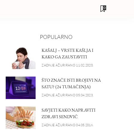
0
POPULARNO
KAŠALJ – VRSTE KAŠLJA I
KAKO GA ZAUSTAVITI
ZADNJE AŽURIRANO 11.02.2020.
ŠTO ZNAČE ISTI BROJEVI NA
SATU? (24 TUMAČENJA)
ZADNJE AŽURIRANO 05.04.2023.
SAVJETI KAKO NAPRAVITI
ZDRAVI SENDVIČ
ZADNJE AŽURIRANO 04.05.2016.