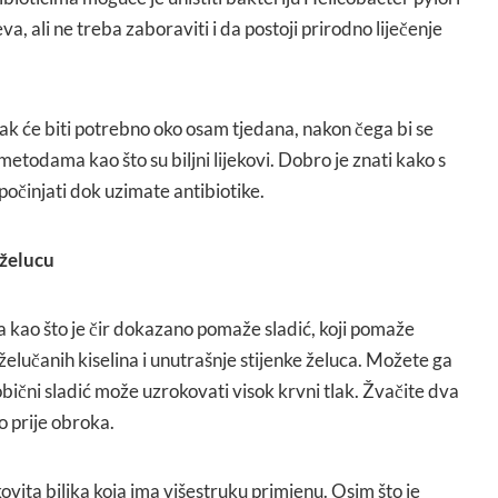
va, ali ne treba zaboraviti i da postoji prirodno liječenje
vak će biti potrebno oko osam tjedana, nakon čega bi se
metodama kao što su biljni lijekovi. Dobro je znati kako s
počinjati dok uzimate antibiotike.
 želucu
a kao što je čir dokazano pomaže sladić, koji pomaže
u želučanih kiselina i unutrašnje stijenke želuca. Možete ga
 obični sladić može uzrokovati visok krvni tlak. Žvačite dva
o prije obroka.
kovita biljka koja ima višestruku primjenu. Osim što je