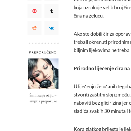
koja uzrokuje velik broj čire
čira na želucu.
Ako ste dobili čir za opora
trebali okrenuti prirodnim 
biljnim lijekovima ne treba 
PREPORUČENO
Prirodno liječenje čira na
U liječenju želučanih tegob
stvoriti zaštitni sloj izmeđ
Šminkanje očiju –
savjeti i preporuke
nabaviti bez glicirizina jer
sladića svakih 30 minuta i t
Kora glatkog brijesta je lje