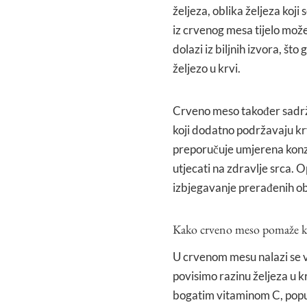
željeza, oblika željeza koji
iz crvenog mesa tijelo može
dolazi iz biljnih izvora, št
željezo u krvi.
Crveno meso također sadrži
koji dodatno podržavaju kr
preporučuje umjerena konz
utjecati na zdravlje srca. 
izbjegavanje prerađenih ob
Kako crveno meso pomaže kod
U crvenom mesu nalazi se v
povisimo razinu željeza u
bogatim vitaminom C, poput