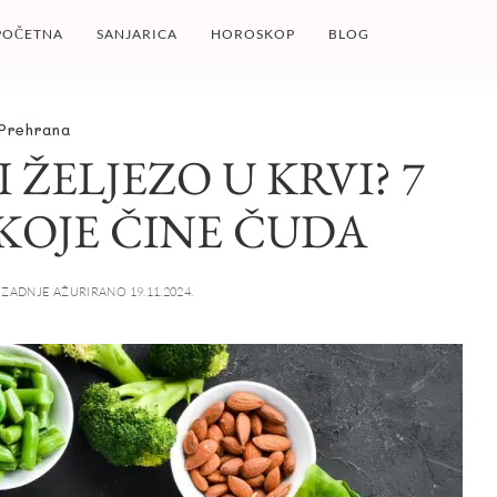
POČETNA
SANJARICA
HOROSKOP
BLOG
Prehrana
ŽELJEZO U KRVI? 7
KOJE ČINE ČUDA
ZADNJE AŽURIRANO 19.11.2024.