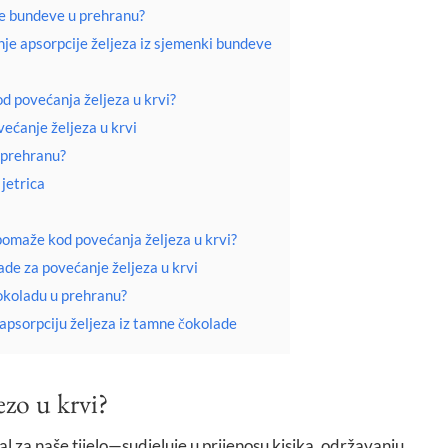
ke bundeve u prehranu?
nje apsorpcije željeza iz sjemenki bundeve
d povećanja željeza u krvi?
većanje željeza u krvi
u prehranu?
jetrica
omaže kod povećanja željeza u krvi?
de za povećanje željeza u krvi
okoladu u prehranu?
apsorpciju željeza iz tamne čokolade
ezo u krvi?
al za naše tijelo—sudjeluje u prijenosu kisika, održavanju