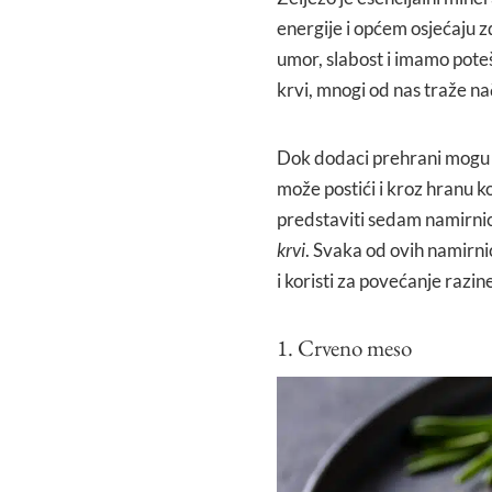
energije i općem osjećaju 
umor, slabost i imamo pote
krvi, mnogi od nas traže na
Dok dodaci prehrani mogu 
može postići i kroz hranu
predstaviti sedam namirnica
krvi
. Svaka od ovih namirni
i koristi za povećanje razin
1. Crveno meso