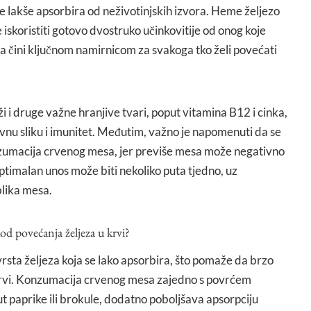
 se lakše apsorbira od neživotinjskih izvora. Heme željezo
 iskoristiti gotovo dvostruko učinkovitije od onog koje
o ga čini ključnom namirnicom za svakoga tko želi povećati
 i druge važne hranjive tvari, poput vitamina B12 i cinka,
vnu sliku i imunitet. Međutim, važno je napomenuti da se
umacija crvenog mesa, jer previše mesa može negativno
Optimalan unos može biti nekoliko puta tjedno, uz
lika mesa.
 povećanja željeza u krvi?
rsta željeza koja se lako apsorbira, što pomaže da brzo
 krvi. Konzumacija crvenog mesa zajedno s povrćem
 paprike ili brokule, dodatno poboljšava apsorpciju