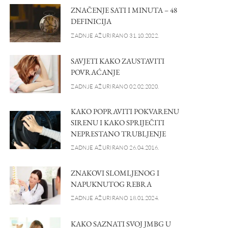
ZNAČENJE SATI I MINUTA – 48
DEFINICIJA
ZADNJE AŽURIRANO 31.10.2022.
SAVJETI KAKO ZAUSTAVITI
POVRAĆANJE
ZADNJE AŽURIRANO 02.02.2020.
KAKO POPRAVITI POKVARENU
SIRENU I KAKO SPRIJEČITI
NEPRESTANO TRUBLJENJE
ZADNJE AŽURIRANO 26.04.2016.
ZNAKOVI SLOMLJENOG I
NAPUKNUTOG REBRA
ZADNJE AŽURIRANO 18.01.2024.
KAKO SAZNATI SVOJ JMBG U