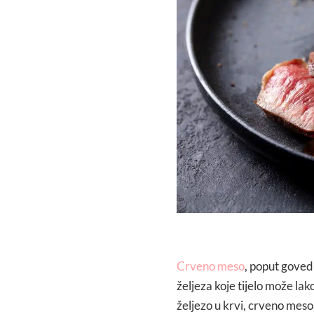
Crveno meso
, poput govedi
željeza koje tijelo može l
željezo u krvi, crveno meso