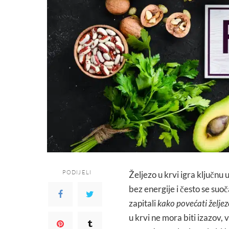
PODIJELI
Željezo u krvi igra ključnu
bez energije i često se su
zapitali
kako povećati željez
u krvi ne mora biti izazov,