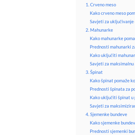
1. Crveno meso
Kako crveno meso poma
Savjeti za uključivanj
2. Mahunarke
Kako mahunarke pomažu
Prednosti mahunarki za
Kako uključiti mahuna
Savjeti za maksimalnu 
3. Špinat
Kako špinat pomaže kod
Prednosti špinata za po
Kako uključiti špinat u
Savjeti za maksimiziran
4. Sjemenke bundeve
Kako sjemenke bundeve
Prednosti sjemenki bun