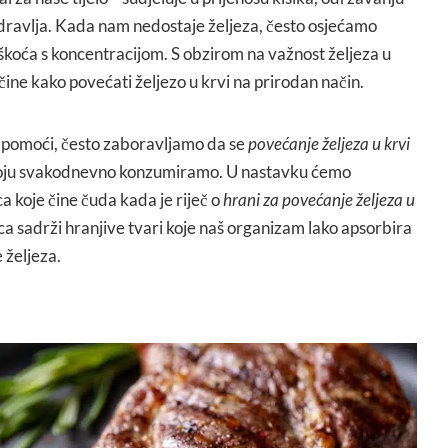
zdravlja. Kada nam nedostaje željeza, često osjećamo
škoća s koncentracijom. S obzirom na važnost željeza u
čine kako povećati željezo u krvi na prirodan način.
pomoći, često zaboravljamo da se
povećanje željeza u krvi
 koju svakodnevno konzumiramo. U nastavku ćemo
 koje čine čuda kada je riječ o
hrani za povećanje željeza u
ca sadrži hranjive tvari koje naš organizam lako apsorbira
e željeza.