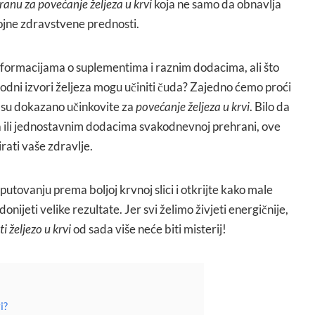
ranu za povećanje željeza u krvi
koja ne samo da obnavlja
rojne zdravstvene prednosti.
formacijama o suplementima i raznim dodacima, ali što
rodni izvori željeza mogu učiniti čuda? Zajedno ćemo proći
 su dokazano učinkovite za
povećanje željeza u krvi
. Bilo da
 ili jednostavnim dodacima svakodnevnoj prehrani, ove
ati vaše zdravlje.
utovanju prema boljoj krvnoj slici i otkrijte kako male
ijeti velike rezultate. Jer svi želimo živjeti energičnije,
i željezo u krvi
od sada više neće biti misterij!
i?