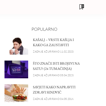
0
POPULARNO
KAŠALJ – VRSTE KAŠLJA I
KAKO GA ZAUSTAVITI
ZADNJE AŽURIRANO 11.02.2020.
ŠTO ZNAČE ISTI BROJEVI NA
SATU? (24 TUMAČENJA)
ZADNJE AŽURIRANO 05.04.2023.
SAVJETI KAKO NAPRAVITI
ZDRAVI SENDVIČ
ZADNJE AŽURIRANO 04.05.2016.