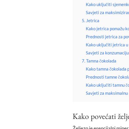
Kako uključiti sjemen
Savjeti za maksimizira
5. Jetrica
Kako jetrica pomažu ko
Prednosti jetrica za po
Kako uključiti jetrica 
Savjeti za konzumaciju 
7. Tamna čokolada
Kako tamna čokolada p
Prednosti tamne čokola
Kako uključiti tamnu č
Savjeti za maksimalnu 
Kako povećati želj
Željezo je esencijalni miner