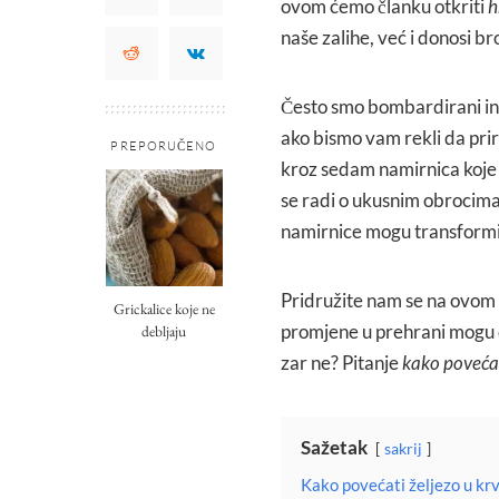
ovom ćemo članku otkriti
h
naše zalihe, već i donosi b
Često smo bombardirani in
ako bismo vam rekli da pri
PREPORUČENO
kroz sedam namirnica koje
se radi o ukusnim obrocima
namirnice mogu transformir
Pridružite nam se na ovom p
Grickalice koje ne
promjene u prehrani mogu don
debljaju
zar ne? Pitanje
kako povećat
Sažetak
sakrij
Kako povećati željezo u krv