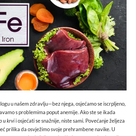
 ulogu u našem zdravlju—bez njega, osjećamo se iscrpljeno,
očavamo s problemima poput anemije. Ako ste se ikada
o u krvi
i osjećati se snažnije, niste sami. Povećanje željeza
 već prilika da osvježimo svoje prehrambene navike. U