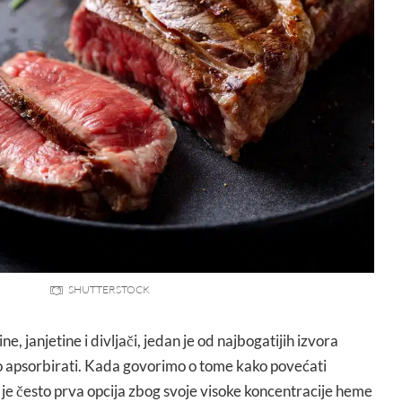
SHUTTERSTOCK
ne, janjetine i divljači, jedan je od najbogatijih izvora
ako apsorbirati. Kada govorimo o tome kako povećati
 je često prva opcija zbog svoje visoke koncentracije heme