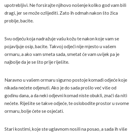
upotrebljivi. Ne forsirajte njihovo nošenje koliko god vam bili
dragi, jer se može ozlijediti. Zato ih odmah nakon što žica
probije, bacite.
Svu odjeću koja nadražuje vašu kožu te nakon koje vam se
pojavljuje osip, bacite. Takvoj odjeći nije mjesto u vašem
ormaru, a ako vam smeta sada, smetat će vam uvijek pa je
najbolje da je se što prije riješite.
Naravno u vašem ormaru sigurno postoje komadi odjeće koje
nikada nećete odjenuti. Ako je do sada prošlo već više od
godinu dana, a da neki odjevni komad niste obukli, znači da niti
nećete. Riješite se takve odjeće, te oslobodite prostor u svome
ormaru, bolje ćete se osjećati.
Stari kostimi, koje ste uglavnom nosili na posao, a sada ih više