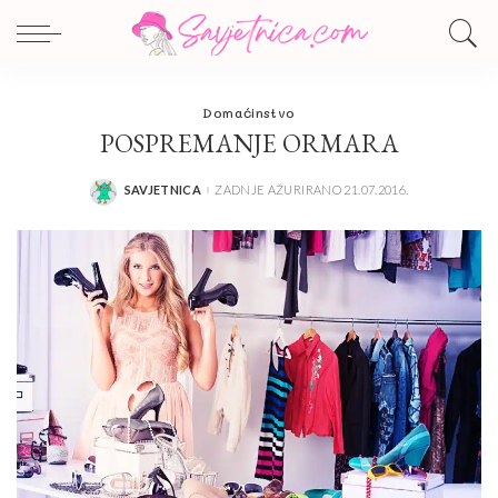
Domaćinstvo
POSPREMANJE ORMARA
SAVJETNICA
ZADNJE AŽURIRANO 21.07.2016.
POSTED
BY