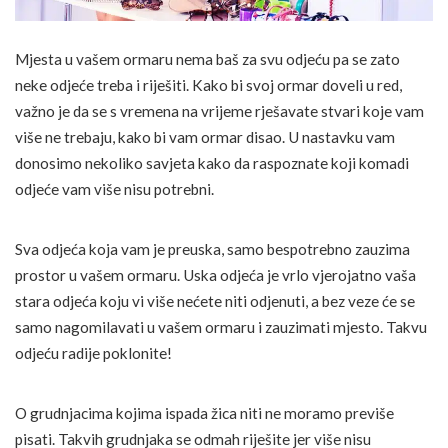
Mjesta u vašem ormaru nema baš za svu odjeću pa se zato
neke odjeće treba i riješiti. Kako bi svoj ormar doveli u red,
važno je da se s vremena na vrijeme rješavate stvari koje vam
više ne trebaju, kako bi vam ormar disao. U nastavku vam
donosimo nekoliko savjeta kako da raspoznate koji komadi
odjeće vam više nisu potrebni.
Sva odjeća koja vam je preuska, samo bespotrebno zauzima
prostor u vašem ormaru. Uska odjeća je vrlo vjerojatno vaša
stara odjeća koju vi više nećete niti odjenuti, a bez veze će se
samo nagomilavati u vašem ormaru i zauzimati mjesto. Takvu
odjeću radije poklonite!
O grudnjacima kojima ispada žica niti ne moramo previše
pisati. Takvih grudnjaka se odmah riješite jer više nisu