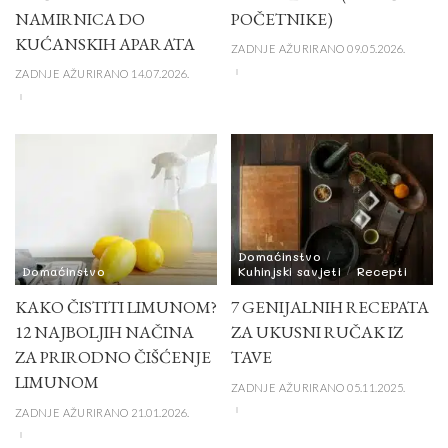
NAMIRNICA DO
POČETNIKE)
KUĆANSKIH APARATA
ZADNJE AŽURIRANO 09.05.2026.
ZADNJE AŽURIRANO 14.07.2026.
Domaćinstvo
Domaćinstvo
Kuhinjski savjeti
Recepti
KAKO ČISTITI LIMUNOM?
7 GENIJALNIH RECEPATA
12 NAJBOLJIH NAČINA
ZA UKUSNI RUČAK IZ
ZA PRIRODNO ČIŠĆENJE
TAVE
LIMUNOM
ZADNJE AŽURIRANO 05.11.2025.
ZADNJE AŽURIRANO 21.01.2026.