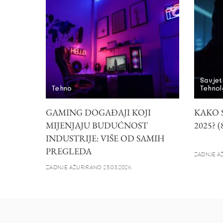
Savjet
Tehno
Tehnol
GAMING DOGAĐAJI KOJI
KAKO 
MIJENJAJU BUDUĆNOST
2025? 
INDUSTRIJE: VIŠE OD SAMIH
PREGLEDA
ZADNJE AŽ
ZADNJE AŽURIRANO 25.03.2026.