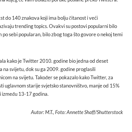
st do 140 znakova koji ima bolju čitanost i veći
azivaju trending topics. Ovakvi su postovi popularni bilo
m po sebi popularan, bilo zbog toga što govore o nekoj temi
ala kako je Twitter 2010. godine bio jedna od deset
a na svijetu, dok su ga 2009. godine proglasili
com na svijetu. Također se pokazalo kako Twitter, za
sti uglavnom starije svjetsko stanovništvo, manje od 15%
bi između 13-17 godina.
Autor: M.T., Foto: Annette Shaff/Shutterstock