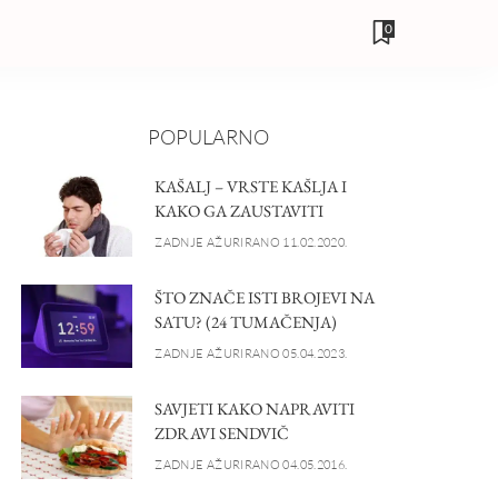
0
POPULARNO
KAŠALJ – VRSTE KAŠLJA I
KAKO GA ZAUSTAVITI
ZADNJE AŽURIRANO 11.02.2020.
ŠTO ZNAČE ISTI BROJEVI NA
SATU? (24 TUMAČENJA)
ZADNJE AŽURIRANO 05.04.2023.
SAVJETI KAKO NAPRAVITI
ZDRAVI SENDVIČ
ZADNJE AŽURIRANO 04.05.2016.