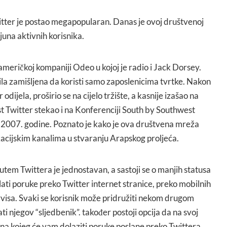
witter je postao megapopularan. Danas je ovoj društvenoj
juna aktivnih korisnika.
 američkoj kompaniji Odeo u kojoj je radio i Jack Dorsey.
ila zamišljena da koristi samo zaposlenicima tvrtke. Nakon
dijela, proširio se na cijelo tržište, a kasnije izašao na
ost Twitter stekao i na Konferenciji South by Southwest
a 2007. godine. Poznato je kako je ova društvena mreža
cijskim kanalima u stvaranju Arapskog proljeća.
tem Twittera je jednostavan, a sastoji se o manjih statusa
ati poruke preko Twitter internet stranice, preko mobilnih
rvisa. Svaki se korisnik može pridružiti nekom drugom
ati njegov “sljedbenik”. također postoji opcija da na svoj
a na kojeg će vam dolaziti poruke poslane preko Twittera.