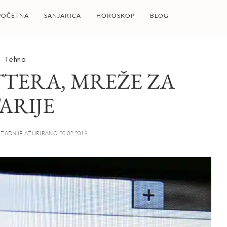
POČETNA
SANJARICA
HOROSKOP
BLOG
Tehno
TERA, MREŽE ZA
ARIJE
ZADNJE AŽURIRANO 20.02.2019.