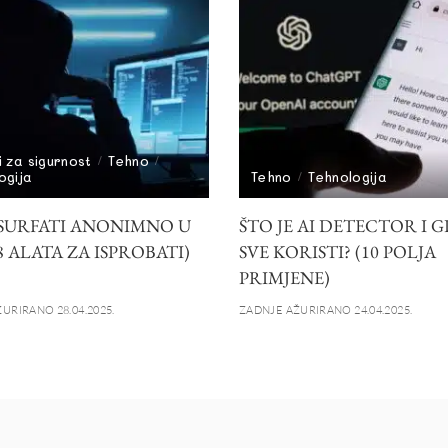
i za sigurnost
Tehno
ogija
Tehno
Tehnologija
SURFATI ANONIMNO U
ŠTO JE AI DETECTOR I G
(8 ALATA ZA ISPROBATI)
SVE KORISTI? (10 POLJA
PRIMJENE)
URIRANO 28.04.2025.
ZADNJE AŽURIRANO 24.04.2025.