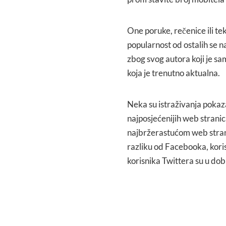
One poruke, rečenice ili tek
popularnost od ostalih se n
zbog svog autora koji je sa
koja je trenutno aktualna.
Neka su istraživanja pokaz
najposjećenijih web stranic
najbržerastućom web strani
razliku od Facebooka, kori
korisnika Twittera su u do