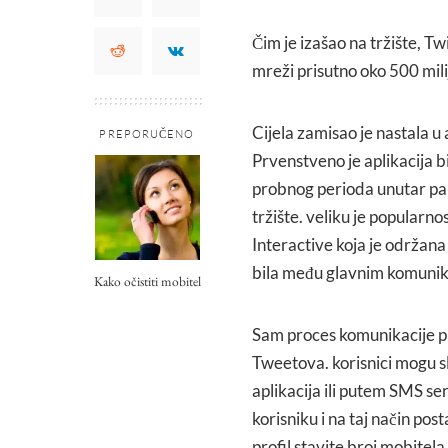
Čim je izašao na tržište, T
mreži prisutno oko 500 mili
Cijela zamisao je nastala u
PREPORUČENO
Prvenstveno je aplikacija b
probnog perioda unutar par o
tržište. veliku je popularn
Interactive koja je održan
bila među glavnim komunika
Kako očistiti mobitel
Sam proces komunikacije pu
Tweetova. korisnici mogu sl
aplikacija ili putem SMS se
korisniku i na taj način post
profil stavite broj mobitel