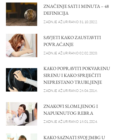
ZNAČENJE SATI I MINUTA – 48
DEFINICIJA
ZADNJE AŽURIRANO 31.10.2022.
SAVJETI KAKO ZAUSTAVITI
POVRAĆANJE
ZADNJE AŽURIRANO 02.02.2020.
KAKO POPRAVITI POKVARENU
SIRENU I KAKO SPRIJEČITI
NEPRESTANO TRUBLJENJE
ZADNJE AŽURIRANO 26.04.2016.
ZNAKOVI SLOMLJENOG I
NAPUKNUTOG REBRA
ZADNJE AŽURIRANO 18.01.2024.
KAKO SAZNATI SVOJ JMBG U