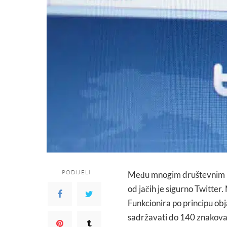
PODIJELI
Među mnogim društevnim mr
od jačih je sigurno Twitter
Funkcionira po principu obj
sadržavati do 140 znakova