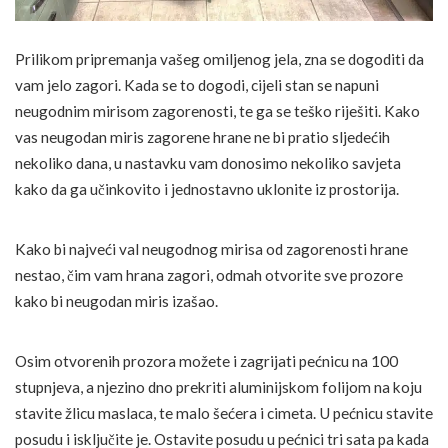
Prilikom pripremanja vašeg omiljenog jela, zna se dogoditi da
vam jelo zagori. Kada se to dogodi, cijeli stan se napuni
neugodnim mirisom zagorenosti, te ga se teško riješiti. Kako
vas neugodan miris zagorene hrane ne bi pratio sljedećih
nekoliko dana, u nastavku vam donosimo nekoliko savjeta
kako da ga učinkovito i jednostavno uklonite iz prostorija.
Kako bi najveći val neugodnog mirisa od zagorenosti hrane
nestao, čim vam hrana zagori, odmah otvorite sve prozore
kako bi neugodan miris izašao.
Osim otvorenih prozora možete i zagrijati pećnicu na 100
stupnjeva, a njezino dno prekriti aluminijskom folijom na koju
stavite žlicu maslaca, te malo šećera i cimeta. U pećnicu stavite
posudu i isključite je. Ostavite posudu u pećnici tri sata pa kada