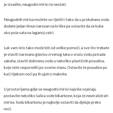
je izvadite, neugodni mirisi će nestati.
Neugodnih mirisa možete se riješiti i tako da u prokuhanu vodu
dodate jedan limun narezan na kriške pa ostavite da se kuha
oko pola sata na laganoj vatri.
Luk vam isto tako može biti od velike pomoći, a sve što trebate
je staviti narezanu glavicu crvenog luka u vruću vodu pa kada
zakuha, staviti dobivenu vodu u nekoliko plastičnih posudica,
koje ćete rasporediti po svome stanu. Ostavite te posudice po
kući tijekom noći pa ih ujutro maknite.
U prostorijama gdje se neugodni mirisi najviše osjećaju
postavite nekoliko šalica sode bikarbone, koja će neutralizirati
mirise. Sodu bikarbonu je najbolje ostaviti da djeluje preko
noći.