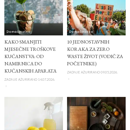
Domaćinstvo
Domaćinstvo
KAKO SMANJITI
10 JEDNOSTAVNIH
MJESEČNE TROŠKOVE
KORAKA ZA ZERO
KUĆANSTVA: OD
WASTE ŽIVOT (VODIČ ZA
NAMIRNICA DO
POČETNIKE)
KUĆANSKIH APARATA
ZADNJE AŽURIRANO 09.05.2026.
ZADNJE AŽURIRANO 14.07.2026.