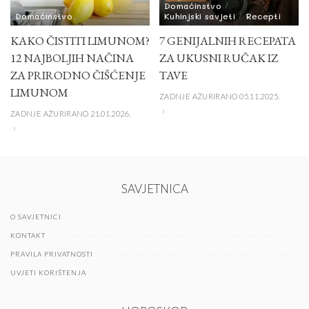
Domaćinstvo
Domaćinstvo
Kuhinjski savjeti
Recepti
KAKO ČISTITI LIMUNOM?
7 GENIJALNIH RECEPATA
12 NAJBOLJIH NAČINA
ZA UKUSNI RUČAK IZ
ZA PRIRODNO ČIŠĆENJE
TAVE
LIMUNOM
ZADNJE AŽURIRANO 05.11.2025.
ZADNJE AŽURIRANO 21.01.2026.
SAVJETNICA
O SAVJETNICI
KONTAKT
PRAVILA PRIVATNOSTI
UVJETI KORIŠTENJA