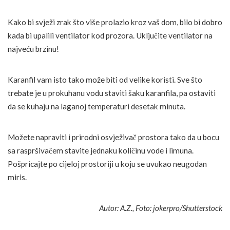
Kako bi svježi zrak što više prolazio kroz vaš dom, bilo bi dobro
kada bi upalili ventilator kod prozora. Uključite ventilator na
najveću brzinu!
Karanfil vam isto tako može biti od velike koristi. Sve što
trebate je u prokuhanu vodu staviti šaku karanfila, pa ostaviti
da se kuhaju na laganoj temperaturi desetak minuta.
Možete napraviti i prirodni osvježivač prostora tako da u bocu
sa raspršivačem stavite jednaku količinu vode i limuna.
Pošpricajte po cijeloj prostoriji u koju se uvukao neugodan
miris.
Autor: A.Z., Foto: jokerpro/Shutterstock