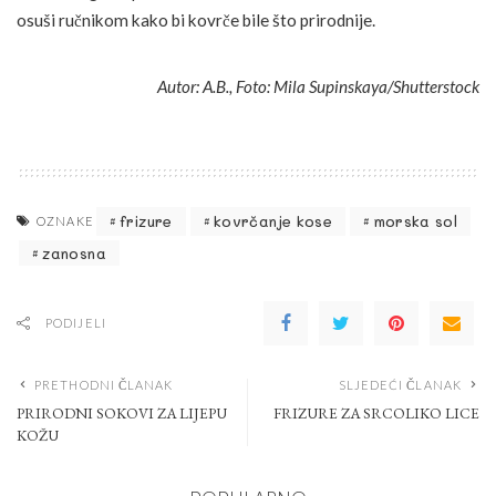
osuši ručnikom kako bi kovrče bile što prirodnije.
Autor: A.B., Foto: Mila Supinskaya/Shutterstock
frizure
kovrčanje kose
morska sol
OZNAKE
zanosna
PODIJELI
PRETHODNI ČLANAK
SLJEDEĆI ČLANAK
PRIRODNI SOKOVI ZA LIJEPU
FRIZURE ZA SRCOLIKO LICE
KOŽU