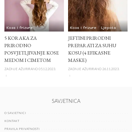
Kosa i frizure
Kosa i frizure
Ljepota
5 KORAKA ZA
JEFTINI PRIRODNI
PRIRODNO
PREPARATI ZA SUHU
POSVJETLJIVANJE KOSE
KOSU (4 EFIKASNE
MEDOM I CIMETOM
MASKE)
ZADNJE AŽURIRANO 05.12.2023.
ZADNJE AŽURIRANO 26.11.2023.
SAVJETNICA
O SAVJETNICI
KONTAKT
PRAVILA PRIVATNOSTI