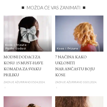
MOŽDA ĆE VAS ZANIMATI
Kosa i frizure
Modni dodaci
Kosa i frizure
MODNI DODACI ZA
7 NAČINA KAKO
KOSU: 15 MUST-HAVE
UKLONITI
KOMADA ZA SVAKU
NARANČASTU BOJU
PRILIKU
KOSE
ZADNJE AŽURIRANO 05.04.2024.
ZADNJE AŽURIRANO 10.01.2024.