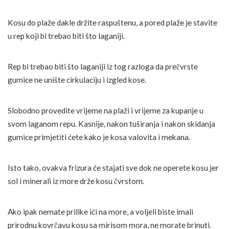
Kosu do plaže dakle držite raspuštenu, a pored plaže je stavite
u rep koji bi trebao biti što laganiji.
Rep bi trebao biti što laganiji iz tog razloga da prečvrste
gumice ne unište cirkulaciju i izgled kose.
Slobodno provedite vrijeme na plaži i vrijeme za kupanje u
svom laganom repu. Kasnije, nakon tuširanja i nakon skidanja
gumice primjetiti ćete kako je kosa valovita i mekana.
Isto tako, ovakva frizura će stajati sve dok ne operete kosu jer
sol i minerali iz more drže kosu čvrstom.
Ako ipak nemate prilike ići na more, a voljeli biste imali
prirodnu kovrčavu kosu sa mirisom mora, ne morate brinuti.