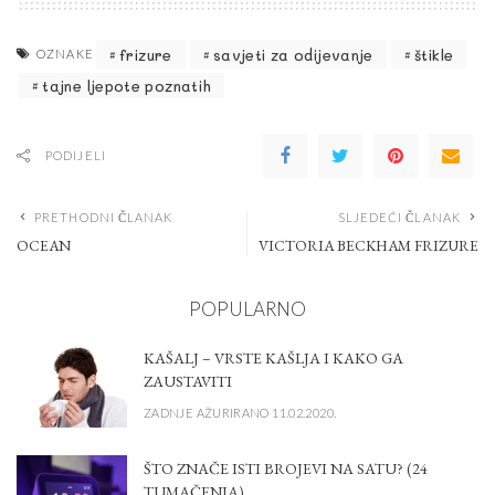
frizure
savjeti za odijevanje
štikle
OZNAKE
tajne ljepote poznatih
PODIJELI
PRETHODNI ČLANAK
SLJEDEĆI ČLANAK
OCEAN
VICTORIA BECKHAM FRIZURE
POPULARNO
KAŠALJ – VRSTE KAŠLJA I KAKO GA
ZAUSTAVITI
ZADNJE AŽURIRANO 11.02.2020.
ŠTO ZNAČE ISTI BROJEVI NA SATU? (24
TUMAČENJA)