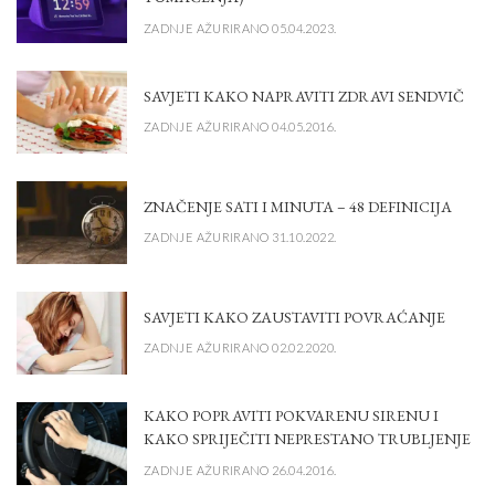
ZADNJE AŽURIRANO 05.04.2023.
SAVJETI KAKO NAPRAVITI ZDRAVI SENDVIČ
ZADNJE AŽURIRANO 04.05.2016.
ZNAČENJE SATI I MINUTA – 48 DEFINICIJA
ZADNJE AŽURIRANO 31.10.2022.
SAVJETI KAKO ZAUSTAVITI POVRAĆANJE
ZADNJE AŽURIRANO 02.02.2020.
KAKO POPRAVITI POKVARENU SIRENU I
KAKO SPRIJEČITI NEPRESTANO TRUBLJENJE
ZADNJE AŽURIRANO 26.04.2016.