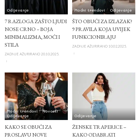
Odijevanje
Modni trendovi
Odijevanje
7 RAZLOGA ZAŠTO LJUDI
ŠTO OBUĆI ZA IZLAZAK?
NOSE CRNO – BOJA
9 PRAVILA KOJA UVIJEK
MINIMALIZMA, MOĆI I
FUNKCIONIRAJU
STILA
ZADNJE AŽURIRANO 10.02.2025.
ZADNJE AŽURIRANO 20.10.2025.
Modni trendovi
Novosti
Odijevanje
Odijevanje
KAKO SE OBUĆI ZA
ŽENSKE TRAPERICE –
PROSLAVU NOVE
KAKO ODABRATI