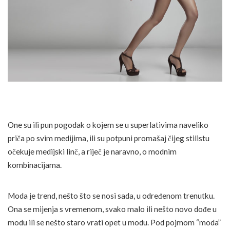
One su ili pun pogodak o kojem se u superlativima naveliko
priča po svim medijima, ili su potpuni promašaj čijeg stilistu
očekuje medijski linč, a riječ je naravno, o modnim
kombinacijama.
Moda je trend, nešto što se nosi sada, u određenom trenutku.
Ona se mijenja s vremenom, svako malo ili nešto novo dođe u
modu ili se nešto staro vrati opet u modu. Pod pojmom “moda”