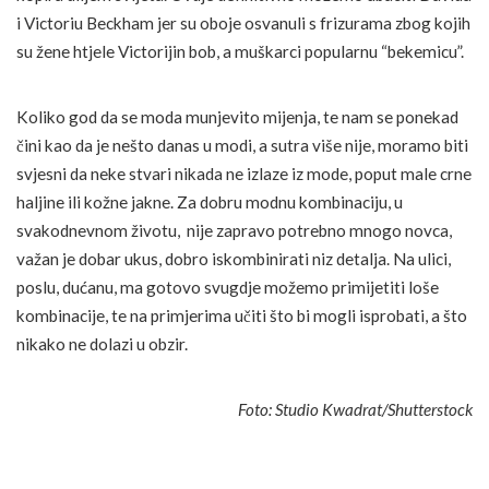
i Victoriu Beckham jer su oboje osvanuli s frizurama zbog kojih
su žene htjele Victorijin bob, a muškarci popularnu “bekemicu”.
Koliko god da se moda munjevito mijenja, te nam se ponekad
čini kao da je nešto danas u modi, a sutra više nije, moramo biti
svjesni da neke stvari nikada ne izlaze iz mode, poput male crne
haljine ili kožne jakne. Za dobru modnu kombinaciju, u
svakodnevnom životu, nije zapravo potrebno mnogo novca,
važan je dobar ukus, dobro iskombinirati niz detalja. Na ulici,
poslu, dućanu, ma gotovo svugdje možemo primijetiti loše
kombinacije, te na primjerima učiti što bi mogli isprobati, a što
nikako ne dolazi u obzir.
Foto: Studio Kwadrat/Shutterstock