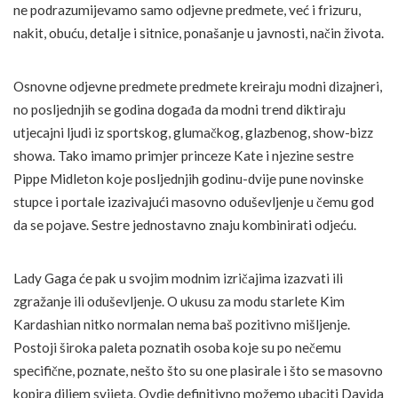
ne podrazumijevamo samo odjevne predmete, već i frizuru,
nakit, obuću, detalje i sitnice, ponašanje u javnosti, način života.
Osnovne odjevne predmete predmete kreiraju modni dizajneri,
no posljednjih se godina događa da modni trend diktiraju
utjecajni ljudi iz sportskog, glumačkog, glazbenog, show-bizz
showa. Tako imamo primjer princeze Kate i njezine sestre
Pippe Midleton koje posljednjih godinu-dvije pune novinske
stupce i portale izazivajući masovno oduševljenje u čemu god
da se pojave. Sestre jednostavno znaju kombinirati odjeću.
Lady Gaga će pak u svojim modnim izričajima izazvati ili
zgražanje ili oduševljenje. O ukusu za modu starlete Kim
Kardashian nitko normalan nema baš pozitivno mišljenje.
Postoji široka paleta poznatih osoba koje su po nečemu
specifične, poznate, nešto što su one plasirale i što se masovno
kopira diljem svijeta. Ovdje definitivno možemo ubaciti Davida