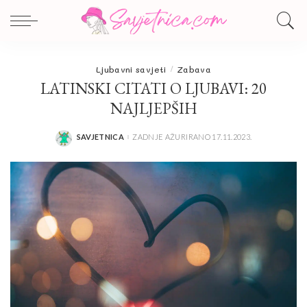
Ljubavni savjeti
Zabava
LATINSKI CITATI O LJUBAVI: 20
NAJLJEPŠIH
SAVJETNICA
ZADNJE AŽURIRANO 17.11.2023.
POSTED
BY