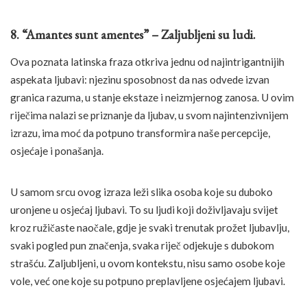
8. “Amantes sunt amentes” – Zaljubljeni su ludi.
Ova poznata latinska fraza otkriva jednu od najintrigantnijih
aspekata ljubavi: njezinu sposobnost da nas odvede izvan
granica razuma, u stanje ekstaze i neizmjernog zanosa. U ovim
riječima nalazi se priznanje da ljubav, u svom najintenzivnijem
izrazu, ima moć da potpuno transformira naše percepcije,
osjećaje i ponašanja.
U samom srcu ovog izraza leži slika osoba koje su duboko
uronjene u osjećaj ljubavi. To su ljudi koji doživljavaju svijet
kroz ružičaste naočale, gdje je svaki trenutak prožet ljubavlju,
svaki pogled pun značenja, svaka riječ odjekuje s dubokom
strašću. Zaljubljeni, u ovom kontekstu, nisu samo osobe koje
vole, već one koje su potpuno preplavljene osjećajem ljubavi.