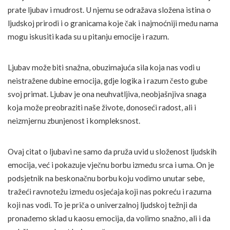
prate ljubav i mudrost. U njemu se odražava složena istina o
ljudskoj prirodi i o granicama koje čak i najmoćniji među nama
mogu iskusiti kada su u pitanju emocije i razum.
Ljubav može biti snažna, obuzimajuća sila koja nas vodi u
neistražene dubine emocija, gdje logika i razum često gube
svoj primat. Ljubav je ona neuhvatljiva, neobjašnjiva snaga
koja može preobraziti naše živote, donoseći radost, ali i
neizmjernu zbunjenost i kompleksnost.
Ovaj citat o ljubavi ne samo da pruža uvid u složenost ljudskih
emocija, već i pokazuje vječnu borbu između srca i uma. On je
podsjetnik na beskonačnu borbu koju vodimo unutar sebe,
tražeći ravnotežu između osjećaja koji nas pokreću i razuma
koji nas vodi. To je priča o univerzalnoj ljudskoj težnji da
pronađemo sklad u kaosu emocija, da volimo snažno, ali i da