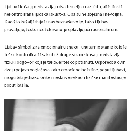
Ljubav i kašalj predstavljaju dva temeljno različita, ali istinski
nekontrolirana ljudska iskustva. Oba su neizbježna i nevoljna.
Kao što kašalj izbija iz nas bez naše volje, tako i ljubav
provaljuje, često neočekivano, preplavljujući racionalni um.
Ljubav simbolizira emocionalnu snagu i unutarnje stanje koje je
teško kontrolirati i sakriti. S druge strane, kašalj predstavlja
fizički odgovor koji je također teško potisnuti. Usporedba ovih
dvaju pojava naglašava kako emocionalne istine, poput ljubavi,
mogu biti jednako očite i neskrivene kao i fizičke manifestacije
poput kašlja.