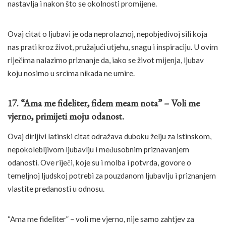
nastavlja i nakon što se okolnosti promijene.
Ovaj citat o ljubavi je oda neprolaznoj, nepobjedivoj sili koja
nas prati kroz život, pružajući utjehu, snagu i inspiraciju. U ovim
riječima nalazimo priznanje da, iako se život mijenja, ljubav
koju nosimo u srcima nikada ne umire.
17. “Ama me fideliter, fidem meam nota” – Voli me
vjerno, primijeti moju odanost.
Ovaj dirljivi latinski citat odražava duboku želju za istinskom,
nepokolebljivom ljubavlju i međusobnim priznavanjem
odanosti. Ove riječi, koje su i molba i potvrda, govore o
temeljnoj ljudskoj potrebi za pouzdanom ljubavlju i priznanjem
vlastite predanosti u odnosu.
“Ama me fideliter” – voli me vjerno, nije samo zahtjev za