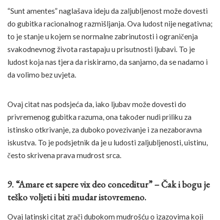
“Sunt amentes” naglašava ideju da zaljubljenost može dovesti
do gubitka racionalnog razmišljanja. Ova ludost nije negativna;
to je stanje u kojem se normalne zabrinutosti i ograničenja
svakodnevnog života rastapaju u prisutnosti ljubavi. To je
ludost koja nas tjera da riskiramo, da sanjamo, da se nadamo i
da volimo bez uvjeta.
Ovaj citat nas podsjeća da, iako ljubav može dovesti do
privremenog gubitka razuma, ona također nudi priliku za
istinsko otkrivanje, za duboko povezivanje i za nezaboravna
iskustva. To je podsjetnik da je u ludosti zaljubljenosti, uistinu,
često skrivena prava mudrost srca.
9. “Amare et sapere vix deo conceditur” – Čak i bogu je
teško voljeti i biti mudar istovremeno.
Ovaj latinski citat zrači dubokom mudrošću o izazovima koji