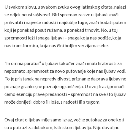
U svakom slovu, u svakom zvuku ovog latinskog citata, nalazi
se odjek neustrašivosti. Biti spreman za sve u ljubavi znači
prihvatiti i najveće radosti i najdublje tuge, znači hodati putem
koji je ponekad posut ružama, a ponekad trnovit. No, u toj
spremnosti leži i snaga ljubavi – snaga koja nas podiže, koja
nas transformira, koja nas čini boljim verzijama sebe.
“In omnia paratus” u ljubavi također znači imati hrabrosti za
nepoznato, spremnost za novo putovanje koje nas ljubav vodi.
To je pristanak na nepredvidivost, priznanje da prava ljubav ne
poznaje granice, ne poznaje ograničenja. U ovoj frazi, pronaći
ćemo esenciju prave predanosti – spremnost na sve što ljubav
može donijeti, dobro ili loše, s radosti ili s tugom.
Ovaj citat o ljubavi nije samo izraz, već je putokaz za one koji
su u potrazi za dubokom, istinskom ljubavlju. Nije dovoljno