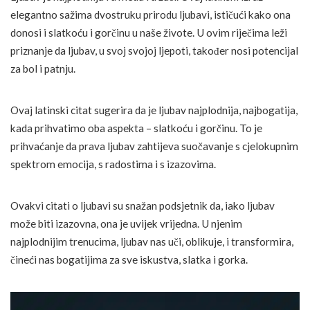
elegantno sažima dvostruku prirodu ljubavi, ističući kako ona
donosi i slatkoću i gorčinu u naše živote. U ovim riječima leži
priznanje da ljubav, u svoj svojoj ljepoti, također nosi potencijal
za bol i patnju.
Ovaj latinski citat sugerira da je ljubav najplodnija, najbogatija,
kada prihvatimo oba aspekta – slatkoću i gorčinu. To je
prihvaćanje da prava ljubav zahtijeva suočavanje s cjelokupnim
spektrom emocija, s radostima i s izazovima.
Ovakvi citati o ljubavi su snažan podsjetnik da, iako ljubav
može biti izazovna, ona je uvijek vrijedna. U njenim
najplodnijim trenucima, ljubav nas uči, oblikuje, i transformira,
čineći nas bogatijima za sve iskustva, slatka i gorka.