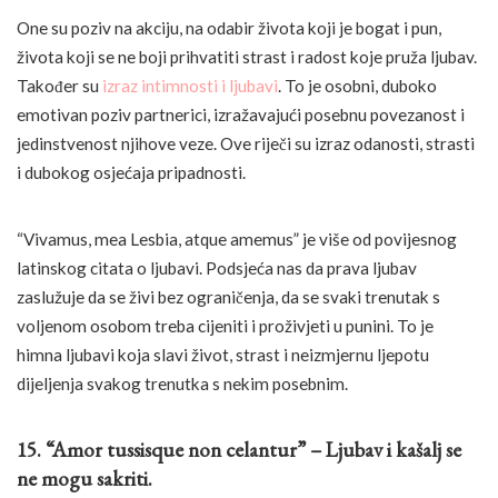
One su poziv na akciju, na odabir života koji je bogat i pun,
života koji se ne boji prihvatiti strast i radost koje pruža ljubav.
Također su
izraz intimnosti i ljubavi
. To je osobni, duboko
emotivan poziv partnerici, izražavajući posebnu povezanost i
jedinstvenost njihove veze. Ove riječi su izraz odanosti, strasti
i dubokog osjećaja pripadnosti.
“Vivamus, mea Lesbia, atque amemus” je više od povijesnog
latinskog citata o ljubavi. Podsjeća nas da prava ljubav
zaslužuje da se živi bez ograničenja, da se svaki trenutak s
voljenom osobom treba cijeniti i proživjeti u punini. To je
himna ljubavi koja slavi život, strast i neizmjernu ljepotu
dijeljenja svakog trenutka s nekim posebnim.
15. “Amor tussisque non celantur” – Ljubav i kašalj se
ne mogu sakriti.