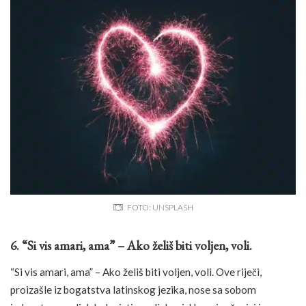
FOTO: UNSPLASH
6. “Si vis amari, ama” – Ako želiš biti voljen, voli.
“Si vis amari, ama” – Ako želiš biti voljen, voli. Ove riječi,
proizašle iz bogatstva latinskog jezika, nose sa sobom