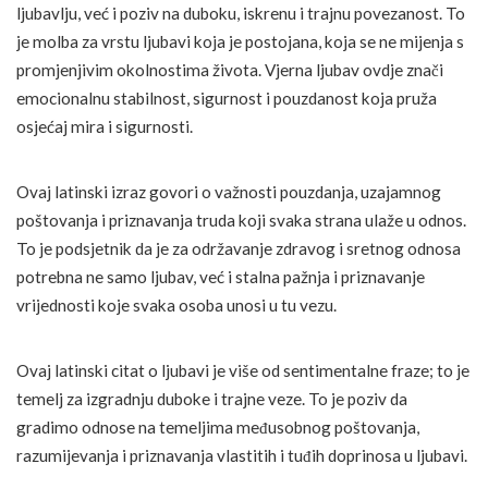
ljubavlju, već i poziv na duboku, iskrenu i trajnu povezanost. To
je molba za vrstu ljubavi koja je postojana, koja se ne mijenja s
promjenjivim okolnostima života. Vjerna ljubav ovdje znači
emocionalnu stabilnost, sigurnost i pouzdanost koja pruža
osjećaj mira i sigurnosti.
Ovaj latinski izraz govori o važnosti pouzdanja, uzajamnog
poštovanja i priznavanja truda koji svaka strana ulaže u odnos.
To je podsjetnik da je za održavanje zdravog i sretnog odnosa
potrebna ne samo ljubav, već i stalna pažnja i priznavanje
vrijednosti koje svaka osoba unosi u tu vezu.
Ovaj latinski citat o ljubavi je više od sentimentalne fraze; to je
temelj za izgradnju duboke i trajne veze. To je poziv da
gradimo odnose na temeljima međusobnog poštovanja,
razumijevanja i priznavanja vlastitih i tuđih doprinosa u ljubavi.