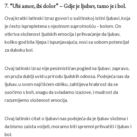
7. “Ubi amor, ibi dolor” – Gdje je ljubav, tamo je i bol.
Ovaj kratki latinski izraz govori o suštinskoj istini ljubavi, koja
je često isprepletena s njezinom suprotnošću – bolom. On
otkriva složenost ljudskih emocija i prihvaćanje da ljubav,
koliko god bila lijepa i ispunjavajuća, nosi sa sobom potencijal
za duboku bol.
Ovaj latinski izraz nije pesimističan pogled na ljubav; zapravo,
on pruža dublji uvid u prirodu ljudskih odnosa. Podsjeća nas da
ljubav, u svom najčišćem obliku, zahtijeva hrabrost da se
suočimo s boli, snagu da svladamo izazove, i mudrost da
razumijemo složenost emocija.
Ovaj latinski citat o ljubavi nas podsjeća da je ljubav složena i
da bismo zaista voljeli, moramo biti spremni prihvatiti i ljubav i
bol.