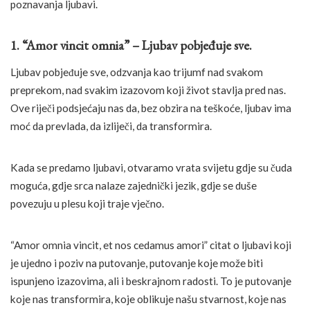
poznavanja ljubavi.
1. “Amor vincit omnia” – Ljubav pobjeđuje sve.
Ljubav pobjeđuje sve, odzvanja kao trijumf nad svakom
preprekom, nad svakim izazovom koji život stavlja pred nas.
Ove riječi podsjećaju nas da, bez obzira na teškoće, ljubav ima
moć da prevlada, da izliječi, da transformira.
Kada se predamo ljubavi, otvaramo vrata svijetu gdje su čuda
moguća, gdje srca nalaze zajednički jezik, gdje se duše
povezuju u plesu koji traje vječno.
“Amor omnia vincit, et nos cedamus amori” citat o ljubavi koji
je ujedno i poziv na putovanje, putovanje koje može biti
ispunjeno izazovima, ali i beskrajnom radosti. To je putovanje
koje nas transformira, koje oblikuje našu stvarnost, koje nas