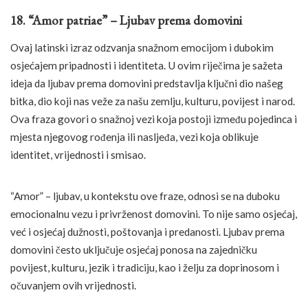
18. “Amor patriae” – Ljubav prema domovini
Ovaj latinski izraz odzvanja snažnom emocijom i dubokim
osjećajem pripadnosti i identiteta. U ovim riječima je sažeta
ideja da ljubav prema domovini predstavlja ključni dio našeg
bitka, dio koji nas veže za našu zemlju, kulturu, povijest i narod.
Ova fraza govori o snažnoj vezi koja postoji između pojedinca i
mjesta njegovog rođenja ili nasljeđa, vezi koja oblikuje
identitet, vrijednosti i smisao.
“Amor” – ljubav, u kontekstu ove fraze, odnosi se na duboku
emocionalnu vezu i privrženost domovini. To nije samo osjećaj,
već i osjećaj dužnosti, poštovanja i predanosti. Ljubav prema
domovini često uključuje osjećaj ponosa na zajedničku
povijest, kulturu, jezik i tradiciju, kao i želju za doprinosom i
očuvanjem ovih vrijednosti.