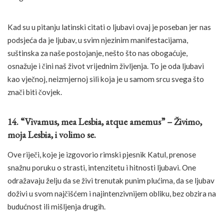
Kad su u pitanju latinski citati o ljubavi ovaj je poseban jer nas
podsjeća da je ljubav, u svim njezinim manifestacijama,
suštinska za naše postojanje, nešto što nas obogaćuje,
osnažuje i čini naš život vrijednim življenja. To je oda ljubavi
kao vječnoj, neizmjernoj sili koja je u samom srcu svega što
znači biti čovjek.
14. “Vivamus, mea Lesbia, atque amemus” – Živimo,
moja Lesbia, i volimo se.
Ove riječi, koje je izgovorio rimski pjesnik Katul, prenose
snažnu poruku o strasti, intenzitetu i hitnosti ljubavi. One
odražavaju želju da se živi trenutak punim plućima, da se ljubav
doživi u svom najčišćem i najintenzivnijem obliku, bez obzira na
budućnost ili mišljenja drugih.