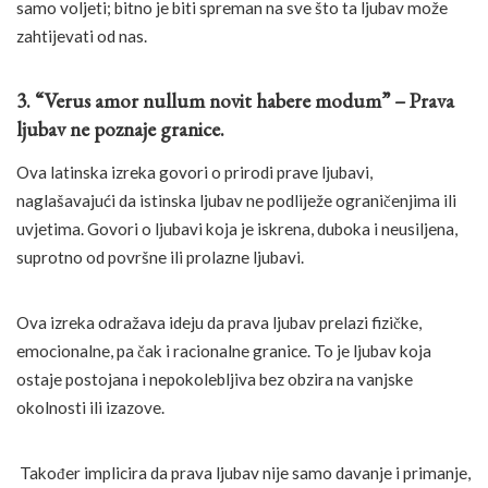
samo voljeti; bitno je biti spreman na sve što ta ljubav može
zahtijevati od nas.
3. “Verus amor nullum novit habere modum” – Prava
ljubav ne poznaje granice.
Ova latinska izreka govori o prirodi prave ljubavi,
naglašavajući da istinska ljubav ne podliježe ograničenjima ili
uvjetima. Govori o ljubavi koja je iskrena, duboka i neusiljena,
suprotno od površne ili prolazne ljubavi.
Ova izreka odražava ideju da prava ljubav prelazi fizičke,
emocionalne, pa čak i racionalne granice. To je ljubav koja
ostaje postojana i nepokolebljiva bez obzira na vanjske
okolnosti ili izazove.
Također implicira da prava ljubav nije samo davanje i primanje,