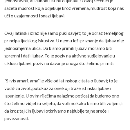
jednostavnu, ali duboku istinu o ljubavi. U ovoj rečenici je
sažeta mudrost koja odjekuje kroz vremena, mudrost koja nas
uči o uzajamnosti i snazi ljubavi.
Ovaj latinski izraz nije samo puki savjet; to je odraz temeljnog
principa ljudskog iskustva. U njemu leži priznanje da ljubav nije
jednosmjerna ulica. Da bismo primili ljubav, moramo biti
spremni i dati ljubav. To je poziv na aktivno sudjelovanje u
ciklusu ljubavi, poziv na davanje onoga što želimo primiti.
“Si vis amari, ama” je više od latinskog citata o ljubavi; to je
vodič za život, putokaz za one koji traže istinsku ljubav i
ispunjenje. U ovim riječima nalazimo poticaj da budemo ono
što želimo vidjeti u svijetu, da volimo kako bismo bili voljeni, i
da kroz taj čin ljubavi otkrivamo najdublje tajne sreće i
povezanosti.