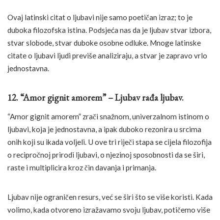
Ovaj latinski citat o ljubavi nije samo poetičan izraz; to je
duboka filozofska istina. Podsjeća nas da je ljubav stvar izbora,
stvar slobode, stvar duboke osobne odluke. Mnoge latinske
citate o ljubavi ljudi previše analiziraju, a stvar je zapravo vrlo
jednostavna.
12. “Amor gignit amorem” – Ljubav rađa ljubav.
“Amor gignit amorem” zrači snažnom, univerzalnom istinom o
ljubavi, koja je jednostavna, a ipak duboko rezonira u srcima
onih koji su ikada voljeli. U ove tri riječi stapa se cijela filozofija
o recipročnoj prirodi ljubavi, o njezinoj sposobnosti da se širi,
raste i multiplicira kroz čin davanja i primanja.
Ljubav nije ograničen resurs, već se širi što se više koristi. Kada
volimo, kada otvoreno izražavamo svoju ljubav, potičemo više