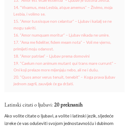
13. “Amor est vitae essentia” – Ljubav je suština života.
14. “Vivamus, mea Lesbia, atque amemus” – Živimo, moja
Lesbia, i volimo se.
15. “Amor tussisque non celantur” – Ljubav i kašalj se ne
mogu sakriti.
16. “Amor numquam moritur” – Ljubav nikada ne umire.
17. “Ama me fideliter, fidem meam nota” – Voli me vjerno,
primijeti moju odanost.
18. “Amor patriae” – Ljubav prema domovini
19. “Caelum non animum mutant qui trans mare currunt” –
Oni koji prelaze more mijenjaju nebo, ali ne i dušu.
20. “Quos amor verus tenuit, tenebit” – Koga prava ljubav
jednom zagrli, zauvijek će ga držati.
Latinski citati o ljubavi:
20 prekrasnih
Ako volite citate o ljubavi, a volite i latinski jezik, sljedeće
izreke će vas oduševiti svojom jednostavnošću i dubinom