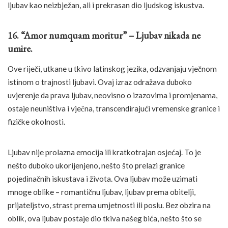
ljubav kao neizbježan, ali i prekrasan dio ljudskog iskustva.
16. “Amor numquam moritur” – Ljubav nikada ne
umire.
Ove riječi, utkane u tkivo latinskog jezika, odzvanjaju vječnom
istinom o trajnosti ljubavi. Ovaj izraz odražava duboko
uvjerenje da prava ljubav, neovisno o izazovima i promjenama,
ostaje neuništiva i vječna, transcendirajući vremenske granice i
fizičke okolnosti.
Ljubav nije prolazna emocija ili kratkotrajan osjećaj. To je
nešto duboko ukorijenjeno, nešto što prelazi granice
pojedinačnih iskustava i života. Ova ljubav može uzimati
mnoge oblike – romantičnu ljubav, ljubav prema obitelji,
prijateljstvo, strast prema umjetnosti ili poslu. Bez obzira na
oblik, ova ljubav postaje dio tkiva našeg bića, nešto što se