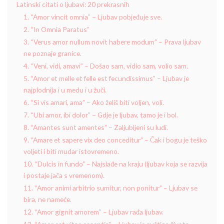
Latinski citati o ljubavi: 20 prekrasnih
1. “Amor vincit omnia” – Ljubav pobjeđuje sve.
2. “In Omnia Paratus”
3. “Verus amor nullum novit habere modum” – Prava ljubav
ne poznaje granice.
4. “Veni, vidi, amavi” – Došao sam, vidio sam, volio sam.
5. “Amor et melle et felle est fecundissimus” – Ljubav je
najplodnija i u medu i u žuči.
6. “Si vis amari, ama” – Ako želiš biti voljen, voli.
7. “Ubi amor, ibi dolor” – Gdje je ljubav, tamo je i bol.
8. “Amantes sunt amentes” – Zaljubljeni su ludi.
9. “Amare et sapere vix deo conceditur” – Čak i bogu je teško
voljeti i biti mudar istovremeno.
10. “Dulcis in fundo” – Najslađe na kraju (ljubav koja se razvija
i postaje jača s vremenom).
11. “Amor animi arbitrio sumitur, non ponitur” – Ljubav se
bira, ne nameće.
12. “Amor gignit amorem” – Ljubav rađa ljubav.