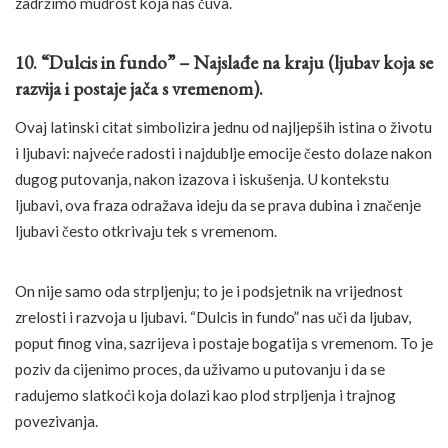
zadržimo mudrost koja nas čuva.
10. “Dulcis in fundo” – Najslađe na kraju (ljubav koja se
razvija i postaje jača s vremenom).
Ovaj latinski citat simbolizira jednu od najljepših istina o životu
i ljubavi: najveće radosti i najdublje emocije često dolaze nakon
dugog putovanja, nakon izazova i iskušenja. U kontekstu
ljubavi, ova fraza odražava ideju da se prava dubina i značenje
ljubavi često otkrivaju tek s vremenom.
On nije samo oda strpljenju; to je i podsjetnik na vrijednost
zrelosti i razvoja u ljubavi. “Dulcis in fundo” nas uči da ljubav,
poput finog vina, sazrijeva i postaje bogatija s vremenom. To je
poziv da cijenimo proces, da uživamo u putovanju i da se
radujemo slatkoći koja dolazi kao plod strpljenja i trajnog
povezivanja.