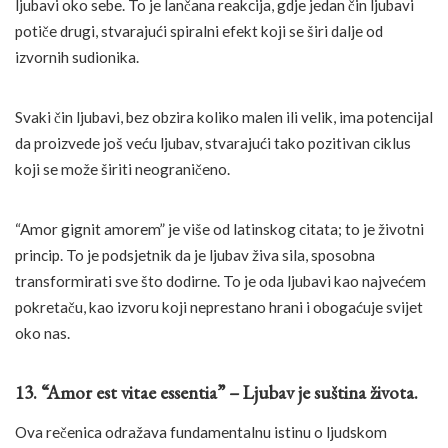
ljubavi oko sebe. To je lančana reakcija, gdje jedan čin ljubavi
potiče drugi, stvarajući spiralni efekt koji se širi dalje od
izvornih sudionika.
Svaki čin ljubavi, bez obzira koliko malen ili velik, ima potencijal
da proizvede još veću ljubav, stvarajući tako pozitivan ciklus
koji se može širiti neograničeno.
“Amor gignit amorem” je više od latinskog citata; to je životni
princip. To je podsjetnik da je ljubav živa sila, sposobna
transformirati sve što dodirne. To je oda ljubavi kao najvećem
pokretaču, kao izvoru koji neprestano hrani i obogaćuje svijet
oko nas.
13. “Amor est vitae essentia” – Ljubav je suština života.
Ova rečenica odražava fundamentalnu istinu o ljudskom