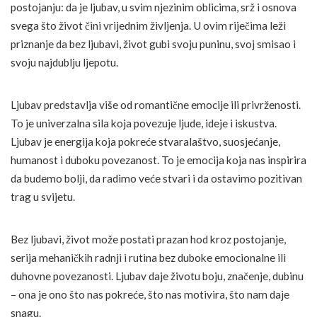
postojanju: da je ljubav, u svim njezinim oblicima, srž i osnova
svega što život čini vrijednim življenja. U ovim riječima leži
priznanje da bez ljubavi, život gubi svoju puninu, svoj smisao i
svoju najdublju ljepotu.
Ljubav predstavlja više od romantične emocije ili privrženosti.
To je univerzalna sila koja povezuje ljude, ideje i iskustva.
Ljubav je energija koja pokreće stvaralaštvo, suosjećanje,
humanost i duboku povezanost. To je emocija koja nas inspirira
da budemo bolji, da radimo veće stvari i da ostavimo pozitivan
trag u svijetu.
Bez ljubavi, život može postati prazan hod kroz postojanje,
serija mehaničkih radnji i rutina bez duboke emocionalne ili
duhovne povezanosti. Ljubav daje životu boju, značenje, dubinu
– ona je ono što nas pokreće, što nas motivira, što nam daje
snagu.