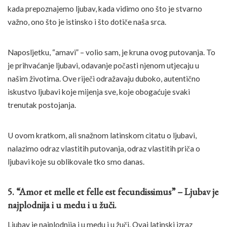
kada prepoznajemo ljubav, kada vidimo ono što je stvarno
važno, ono što je istinsko i što dotiče naša srca.
Naposljetku, “amavi” – volio sam, je kruna ovog putovanja. To
je prihvaćanje ljubavi, odavanje počasti njenom utjecaju u
našim životima. Ove riječi odražavaju duboko, autentično
iskustvo ljubavi koje mijenja sve, koje obogaćuje svaki
trenutak postojanja.
U ovom kratkom, ali snažnom latinskom citatu o ljubavi,
nalazimo odraz vlastitih putovanja, odraz vlastitih priča o
ljubavi koje su oblikovale tko smo danas.
5. “Amor et melle et felle est fecundissimus” – Ljubav je
najplodnija i u medu i u žuči.
Ljubav je najplodnija i u medu i u žuči. Ovaj latinski izraz