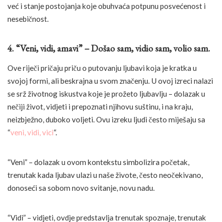
već i stanje postojanja koje obuhvaća potpunu posvećenost i
nesebičnost.
4. “Veni, vidi, amavi” – Došao sam, vidio sam, volio sam.
Ove riječi pričaju priču o putovanju ljubavi koja je kratka u
svojoj formi, ali beskrajna u svom značenju. U ovoj izreci nalazi
se srž životnog iskustva koje je prožeto ljubavlju – dolazak u
nečiji život, vidjeti i prepoznati njihovu suštinu, i na kraju,
neizbježno, duboko voljeti. Ovu izreku ljudi često miješaju sa
“
veni, vidi, vici
“.
“Veni” – dolazak u ovom kontekstu simbolizira početak,
trenutak kada ljubav ulazi u naše živote, često neočekivano,
donoseći sa sobom novo svitanje, novu nadu.
“Vidi” – vidjeti, ovdje predstavlja trenutak spoznaje, trenutak