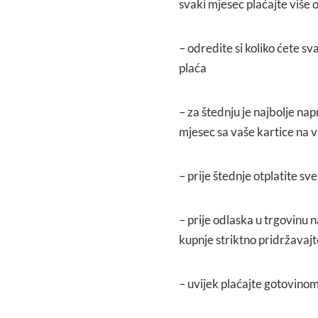
svaki mjesec plaćajte viš
– odredite si koliko ćete s
plaća
– za štednju je najbolje nap
mjesec sa vaše kartice na v
– prije štednje otplatite sv
– prije odlaska u trgovinu 
kupnje striktno pridržavajt
– uvijek plaćajte gotovinom