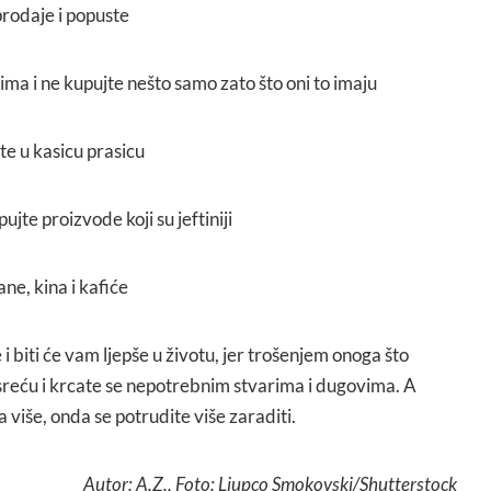
prodaje i popuste
ima i ne kupujte nešto samo zato što oni to imaju
jte u kasicu prasicu
ujte proizvode koji su jeftiniji
ne, kina i kafiće
 i biti će vam ljepše u životu, jer trošenjem onoga što
reću i krcate se nepotrebnim stvarima i dugovima. A
 više, onda se potrudite više zaraditi.
Autor: A.Z., Foto: Ljupco Smokovski/Shutterstock