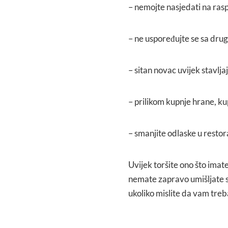
– nemojte nasjedati na ras
– ne uspoređujte se sa drug
– sitan novac uvijek stavlja
– prilikom kupnje hrane, kup
– smanjite odlaske u restora
Uvijek toršite ono što imate
nemate zapravo umišljate s
ukoliko mislite da vam treba