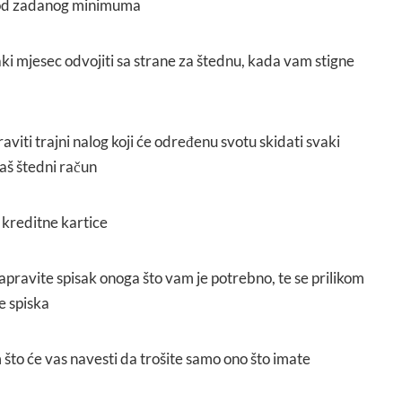
e od zadanog minimuma
vaki mjesec odvojiti sa strane za štednu, kada vam stigne
raviti trajni nalog koji će određenu svotu skidati svaki
aš štedni račun
e kreditne kartice
napravite spisak onoga što vam je potrebno, te se prilikom
e spiska
 što će vas navesti da trošite samo ono što imate