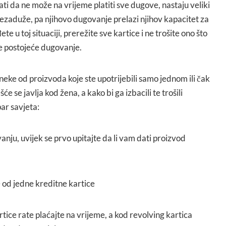
i da ne može na vrijeme platiti sve dugove, nastaju veliki
rezaduže, pa njihovo dugovanje prelazi njihov kapacitet za
te u toj situaciji, prerežite sve kartice i ne trošite ono što
e postojeće dugovanje.
 neke od proizvoda koje ste upotrijebili samo jednom ili čak
e se javlja kod žena, a kako bi ga izbacili te trošili
ar savjeta:
anju, uvijek se prvo upitajte da li vam dati proizvod
 od jedne kreditne kartice
rtice rate plaćajte na vrijeme, a kod revolving kartica