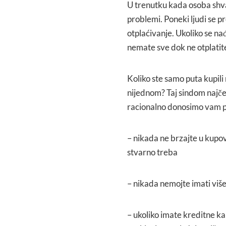
U trenutku kada osoba shvat
problemi. Poneki ljudi se p
otplaćivanje. Ukoliko se nađe
nemate sve dok ne otplatit
Koliko ste samo puta kupili
nijednom? Taj sindom najčešć
racionalno donosimo vam p
– nikada ne brzajte u kupov
stvarno treba
– nikada nemojte imati više
– ukoliko imate kreditne ka