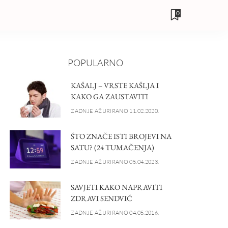
0
POPULARNO
KAŠALJ – VRSTE KAŠLJA I
KAKO GA ZAUSTAVITI
ZADNJE AŽURIRANO 11.02.2020.
ŠTO ZNAČE ISTI BROJEVI NA
SATU? (24 TUMAČENJA)
ZADNJE AŽURIRANO 05.04.2023.
SAVJETI KAKO NAPRAVITI
ZDRAVI SENDVIČ
ZADNJE AŽURIRANO 04.05.2016.