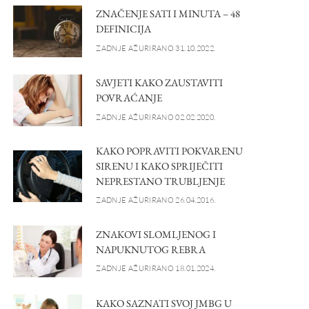
ZNAČENJE SATI I MINUTA – 48
DEFINICIJA
ZADNJE AŽURIRANO 31.10.2022.
SAVJETI KAKO ZAUSTAVITI
POVRAĆANJE
ZADNJE AŽURIRANO 02.02.2020.
KAKO POPRAVITI POKVARENU
SIRENU I KAKO SPRIJEČITI
NEPRESTANO TRUBLJENJE
ZADNJE AŽURIRANO 26.04.2016.
ZNAKOVI SLOMLJENOG I
NAPUKNUTOG REBRA
ZADNJE AŽURIRANO 18.01.2024.
KAKO SAZNATI SVOJ JMBG U