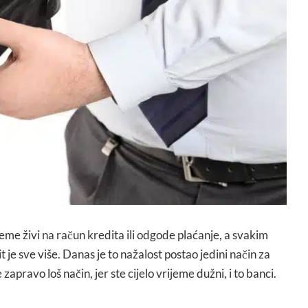
eme živi na račun kredita ili odgode plaćanje, a svakim
t je sve više. Danas je to nažalost postao jedini način za
e zapravo loš način, jer ste cijelo vrijeme dužni, i to banci.