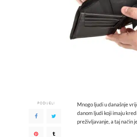
PODIJELI
Mnogo ljudi u današnje vrij
danom ljudi koji imaju kredi
preživljavanje, a taj način j