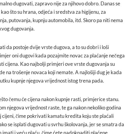
alno dugovati, zapravo nije za njihovo dobro. Danas se
ao što su hrana, odjeća i sredstva za higijenu, za
ja, putovanja, kupnju automobila, itd. Skoro pa niti nema
akvog dugovanja.
 da postoje dvije vrste dugova, a to su dobri i loši
rimjer oni dugovi kada pozajmite novac za plaćanje nečega
i cijena. Kao najbolji primjeri ove vrste dugovanja su
de na trošenje novaca koji nemate. A najlošiji dug je kada
nutku kupnje njegova vrijednost istog trena pada.
to čemu će cijena nakon kupnje rasti, primjerice stanu.
m njegova vrijednost raste, te ga nakon nekoliko godina
 cijeni, čime pokrivati kamatu kredita koju ste plaćali
ko se isplati dugovati u svrhu školovanja, jer se smatra da
 imati i veću plaću, čime ćete nadoknaditi plaćene