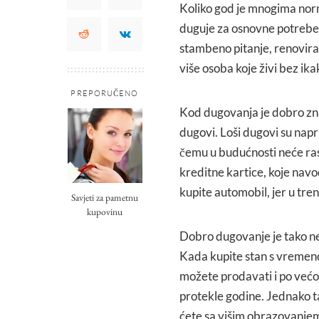
Koliko god je mnogima norm
duguje za osnovne potrebe k
stambeno pitanje, renoviran
više osoba koje živi bez ik
PREPORUČENO
Kod dugovanja je dobro znati
dugovi. Loši dugovi su nap
čemu u budućnosti neće rast
kreditne kartice, koje navo
kupite automobil, jer u tre
Savjeti za pametnu
kupovinu
Dobro dugovanje je tako neš
Kada kupite stan s vremeno
možete prodavati i po većoj
protekle godine. Jednako ta
ćete sa višim obrazovanjem