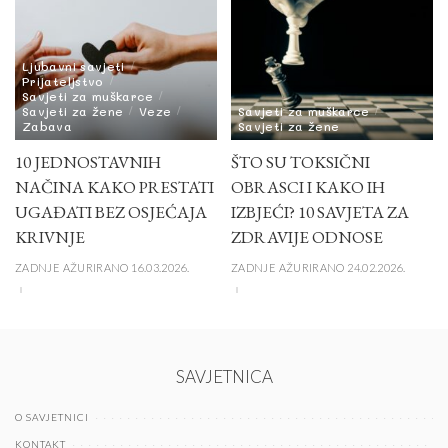
Ljubavni savjeti
Prijateljstvo
Savjeti za muškarce
Savjeti za žene
Veze
Savjeti za muškarce
Zabava
Savjeti za žene
10 JEDNOSTAVNIH
ŠTO SU TOKSIČNI
NAČINA KAKO PRESTATI
OBRASCI I KAKO IH
UGAĐATI BEZ OSJEĆAJA
IZBJEĆI? 10 SAVJETA ZA
KRIVNJE
ZDRAVIJE ODNOSE
ZADNJE AŽURIRANO 16.03.2026.
ZADNJE AŽURIRANO 24.02.2026.
SAVJETNICA
O SAVJETNICI
KONTAKT