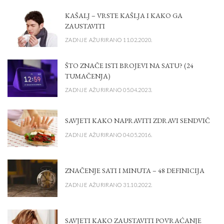
KAŠALJ – VRSTE KAŠLJA I KAKO GA
ZAUSTAVITI
ZADNJE AŽURIRANO 11.02.2020.
ŠTO ZNAČE ISTI BROJEVI NA SATU? (24
TUMAČENJA)
ZADNJE AŽURIRANO 05.04.2023.
SAVJETI KAKO NAPRAVITI ZDRAVI SENDVIČ
ZADNJE AŽURIRANO 04.05.2016.
ZNAČENJE SATI I MINUTA – 48 DEFINICIJA
ZADNJE AŽURIRANO 31.10.2022.
SAVJETI KAKO ZAUSTAVITI POVRAĆANJE