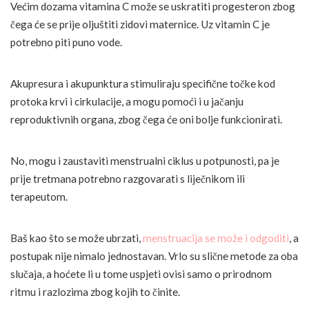
Većim dozama vitamina C može se uskratiti progesteron zbog
čega će se prije oljuštiti zidovi maternice. Uz vitamin C je
potrebno piti puno vode.
Akupresura i akupunktura stimuliraju specifične točke kod
protoka krvi i cirkulacije, a mogu pomoći i u jačanju
reproduktivnih organa, zbog čega će oni bolje funkcionirati.
No, mogu i zaustaviti menstrualni ciklus u potpunosti, pa je
prije tretmana potrebno razgovarati s liječnikom ili
terapeutom.
Baš kao što se može ubrzati,
menstruacija se može i odgoditi
, a
postupak nije nimalo jednostavan. Vrlo su slične metode za oba
slučaja, a hoćete li u tome uspjeti ovisi samo o prirodnom
ritmu i razlozima zbog kojih to činite.