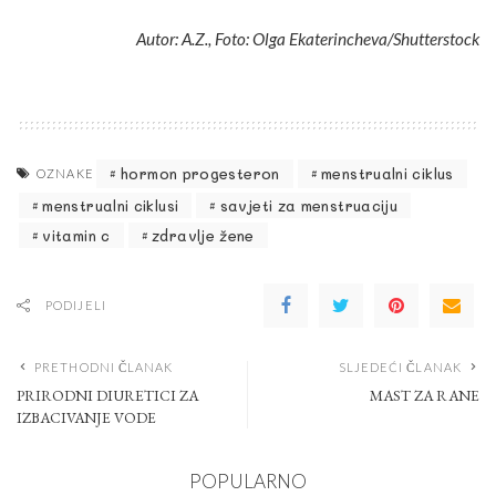
Autor: A.Z., Foto: Olga Ekaterincheva/Shutterstock
hormon progesteron
menstrualni ciklus
OZNAKE
menstrualni ciklusi
savjeti za menstruaciju
vitamin c
zdravlje žene
PODIJELI
PRETHODNI ČLANAK
SLJEDEĆI ČLANAK
PRIRODNI DIURETICI ZA
MAST ZA RANE
IZBACIVANJE VODE
POPULARNO