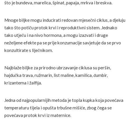
što je bundeva, marelica, špinat, papaja, mrkva i breskva.
Mnoge biljke mogu inducirati redovan mjesečni ciklus, a djeluju
tako što potiču protok krvi i reproduktivni sistem. Jednako
tako utječu i na nivo hormona, a mogu izazvati i druge
neželjene efekte pa se prije konzumacije savjetuje da se prvo
konzultirate s liječnikom.
Najblaže biljke za prirodno ubrzavanje ciklusa su peršin,
hajdučka trava, ružmarin, list maline, kamilica, đumbir,
krizantema i žalfija.
Jedna od najpopularnijih metoda je topla kupka koja povećava
temperaturu tijela i opušta trbušne mišiće, zbog čega se
povećava protok krvi iz maternice.