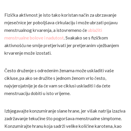
Fizička aktivnost je isto tako koristan način za ubrzavanje
mjesečnice jer poboljšava cirkulaciju i može ubrzati pojavu
menstrualnog krvarenja, a istovremeno će
ublažiti
menstrualne bolove i nadutost
. Svakako se s fizičkom
aktivnošću ne smije pretjerivati jer pretjeranim vježbanjem
krvarenje može izostati.
Često druženje s određenim ženama može uskladiti vaše
cikluse, pa ako se družite s jednom ženom vrlo često,
najvjerojatnije je da će vam se ciklusi uskladiti i da ćete
menstruaciju dobiti u isto vrijeme.
Izbjegavajte konzumiranje slane hrane, jer višak natrija izaziva
zadržavanje tekućine što pogoršava menstrualne simptome.
Konzumirajte hranu koja sadrži velike količine karotena, kao