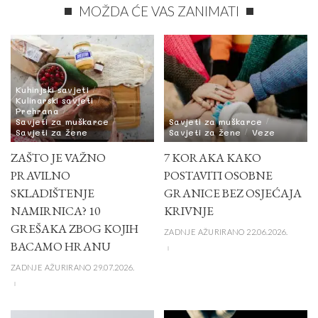
MOŽDA ĆE VAS ZANIMATI
Kuhinjski savjeti
Kulinarski savjeti
Prehrana
Savjeti za muškarce
Savjeti za muškarce
Savjeti za žene
Savjeti za žene
Veze
ZAŠTO JE VAŽNO
7 KORAKA KAKO
PRAVILNO
POSTAVITI OSOBNE
SKLADIŠTENJE
GRANICE BEZ OSJEĆAJA
NAMIRNICA? 10
KRIVNJE
GREŠAKA ZBOG KOJIH
ZADNJE AŽURIRANO 22.06.2026.
BACAMO HRANU
ZADNJE AŽURIRANO 29.07.2026.