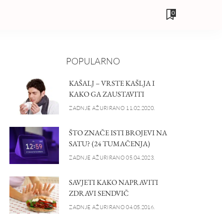
0
POPULARNO
KAŠALJ – VRSTE KAŠLJA I
KAKO GA ZAUSTAVITI
ZADNJE AŽURIRANO 11.02.2020.
ŠTO ZNAČE ISTI BROJEVI NA
SATU? (24 TUMAČENJA)
ZADNJE AŽURIRANO 05.04.2023.
SAVJETI KAKO NAPRAVITI
ZDRAVI SENDVIČ
ZADNJE AŽURIRANO 04.05.2016.