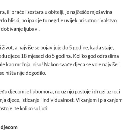
 ili braće i sestara u obitelji, je najčešće mješavina
rlo bliski, no ipak je tu negdje uvijek prisutno rivalstvo
 dobivanje ljubavi.
 život, a najviše se pojavljuje do 5 godine, kada staje,
među djece 18 mjeseci do 5 godina. Koliko god odraslima
e kao mržnja, nisu! Nakon svađe djeca se vole najviše i
se ništa nije dogodilo.
u djecom je ljubomora, no uz nju postoje i drugi uzroci
a djece, isticanje i individualnost. Vikanjem i plakanjem
toje, te koliko su ljuti.
u djecom