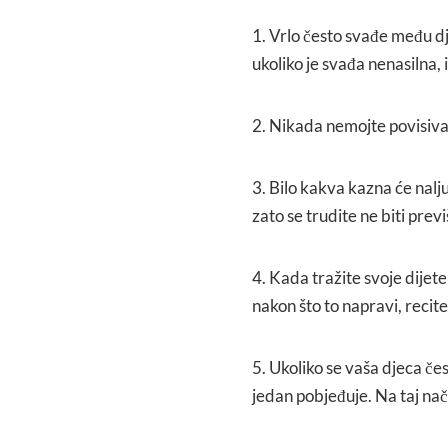
1. Vrlo često svađe među d
ukoliko je svađa nenasilna, 
2. Nikada nemojte povisivat
3. Bilo kakva kazna će nalju
zato se trudite ne biti prev
4. Kada tražite svoje dijete
nakon što to napravi, recite
5. Ukoliko se vaša djeca če
jedan pobjeđuje. Na taj na