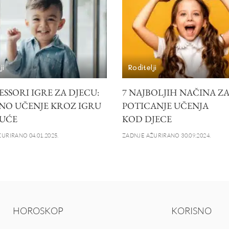
ji
Roditelji
SSORI IGRE ZA DJECU:
7 NAJBOLJIH NAČINA Z
NO UČENJE KROZ IGRU
POTICANJE UČENJA
UĆE
KOD DJECE
URIRANO 04.01.2025.
ZADNJE AŽURIRANO 30.09.2024.
HOROSKOP
KORISNO