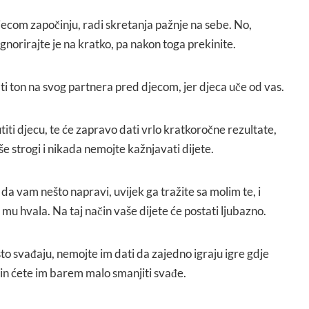
jecom započinju, radi skretanja pažnje na sebe. No,
ignorirajte je na kratko, pa nakon toga prekinite.
i ton na svog partnera pred djecom, jer djeca uče od vas.
titi djecu, te će zapravo dati vrlo kratkoročne rezultate,
iše strogi i nikada nemojte kažnjavati dijete.
 da vam nešto napravi, uvijek ga tražite sa molim te, i
 mu hvala. Na taj način vaše dijete će postati ljubazno.
sto svađaju, nemojte im dati da zajedno igraju igre gdje
čin ćete im barem malo smanjiti svađe.