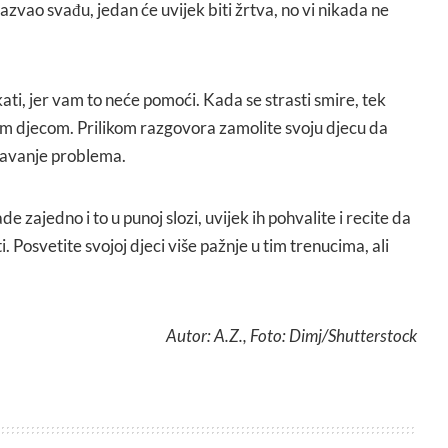
izazvao svađu, jedan će uvijek biti žrtva, no vi nikada ne
ti, jer vam to neće pomoći. Kada se strasti smire, tek
m djecom. Prilikom razgovora zamolite svoju djecu da
šavanje problema.
e zajedno i to u punoj slozi, uvijek ih pohvalite i recite da
i. Posvetite svojoj djeci više pažnje u tim trenucima, ali
Autor: A.Z., Foto: Dimj/Shutterstock