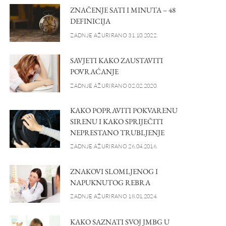
ZNAČENJE SATI I MINUTA – 48
DEFINICIJA
ZADNJE AŽURIRANO 31.10.2022.
SAVJETI KAKO ZAUSTAVITI
POVRAĆANJE
ZADNJE AŽURIRANO 02.02.2020.
KAKO POPRAVITI POKVARENU
SIRENU I KAKO SPRIJEČITI
NEPRESTANO TRUBLJENJE
ZADNJE AŽURIRANO 26.04.2016.
ZNAKOVI SLOMLJENOG I
NAPUKNUTOG REBRA
ZADNJE AŽURIRANO 18.01.2024.
KAKO SAZNATI SVOJ JMBG U