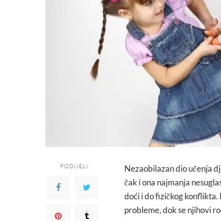
PODIJELI
Nezaobilazan dio učenja dje
čak i ona najmanja nesuglas
doći i do fizičkog konflikta
probleme, dok se njihovi rod