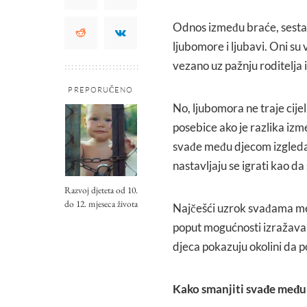
Odnos između braće, sestara,
ljubomore i ljubavi. Oni su v
vezano uz pažnju roditelja i
PREPORUČENO
No, ljubomora ne traje cijeli
posebice ako je razlika iz
svađe među djecom izgledal
nastavljaju se igrati kao da 
Razvoj djeteta od 10.
do 12. mjeseca života
Najčešći uzrok svađama međ
poput mogućnosti izražavanj
djeca pokazuju okolini da pos
Kako smanjiti svađe međ