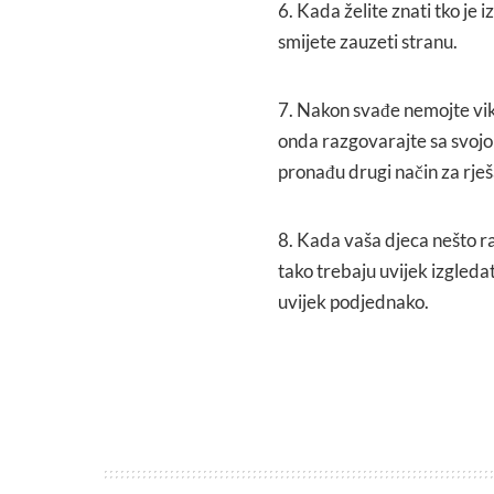
6. Kada želite znati tko je 
smijete zauzeti stranu.
7. Nakon svađe nemojte vika
onda razgovarajte sa svojo
pronađu drugi način za rje
8. Kada vaša djeca nešto rad
tako trebaju uvijek izgledat
uvijek podjednako.