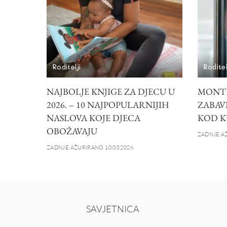
Roditelji
Roditel
NAJBOLJE KNJIGE ZA DJECU U
MONTE
2026. – 10 NAJPOPULARNIJIH
ZABAV
NASLOVA KOJE DJECA
KOD K
OBOŽAVAJU
ZADNJE AŽ
ZADNJE AŽURIRANO 10.03.2026.
SAVJETNICA