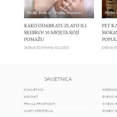
Modni dodaci
Modni trendovi
Modni 
KAKO ODABRATI: ZLATO ILI
PET R
SREBRO? 10 SAVJETA KOJI
MOKAS
POMAŽU
POPUL
ZADNJE AŽURIRANO 30.12.2025.
ZADNJE AŽ
SAVJETNICA
O SAVJETNICI
HOROSKO
KONTAKT
DNEVNI 
PRAVILA PRIVATNOSTI
KINESKI
UVJETI KORIŠTENJA
OSOBNI 