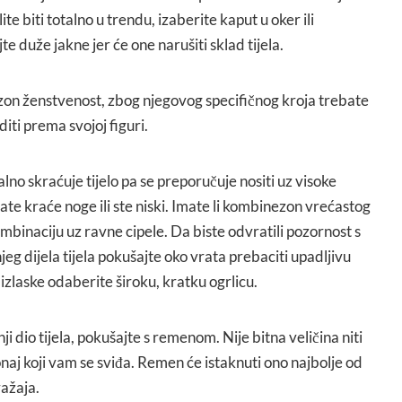
ite biti totalno u trendu, izaberite kaput u oker ili
te duže jakne jer će one narušiti sklad tijela.
zon ženstvenost, zbog njegovog specifičnog kroja trebate
diti prema svojoj figuri.
o skraćuje tijelo pa se preporučuje nositi uz visoke
te kraće noge ili ste niski. Imate li kombinezon vrećastog
ombinaciju uz ravne cipele. Da biste odvratili pozornost s
g dijela tijela pokušajte oko vrata prebaciti upadljivu
izlaske odaberite široku, kratku ogrlicu.
rnji dio tijela, pokušajte s remenom. Nije bitna veličina niti
aj koji vam se sviđa. Remen će istaknuti ono najbolje od
ražaja.