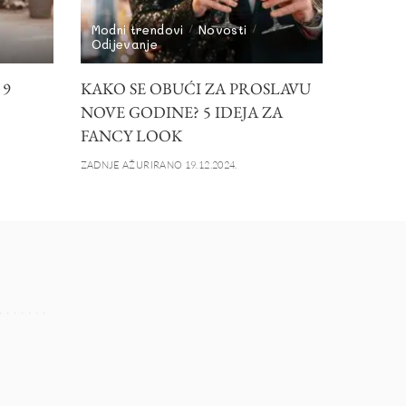
Modni trendovi
Novosti
Odijevanje
 9
KAKO SE OBUĆI ZA PROSLAVU
NOVE GODINE? 5 IDEJA ZA
FANCY LOOK
ZADNJE AŽURIRANO 19.12.2024.