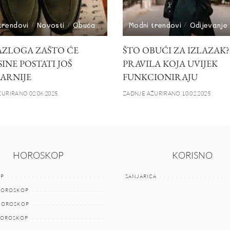
trendovi
Novosti
Obuća
Modni trendovi
Odijevanje
AZLOGA ZAŠTO ĆE
ŠTO OBUĆI ZA IZLAZAK?
INE POSTATI JOŠ
PRAVILA KOJA UVIJEK
ARNIJE
FUNKCIONIRAJU
URIRANO 02.06.2025.
ZADNJE AŽURIRANO 10.02.2025.
HOROSKOP
KORISNO
P
SANJARICA
HOROSKOP
 HOROSKOP
HOROSKOP