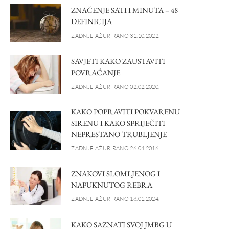
ZNAČENJE SATI I MINUTA – 48
DEFINICIJA
ZADNJE AŽURIRANO 31.10.2022.
SAVJETI KAKO ZAUSTAVITI
POVRAĆANJE
ZADNJE AŽURIRANO 02.02.2020.
KAKO POPRAVITI POKVARENU
SIRENU I KAKO SPRIJEČITI
NEPRESTANO TRUBLJENJE
ZADNJE AŽURIRANO 26.04.2016.
ZNAKOVI SLOMLJENOG I
NAPUKNUTOG REBRA
ZADNJE AŽURIRANO 18.01.2024.
KAKO SAZNATI SVOJ JMBG U