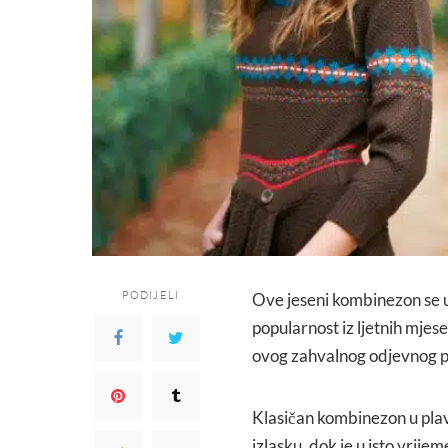
PODIJELI
Ove jeseni kombinezon se u
popularnost iz ljetnih mje
ovog zahvalnog odjevnog 
Klasičan kombinezon u plavoj
izlasku, dok je u isto vrijem