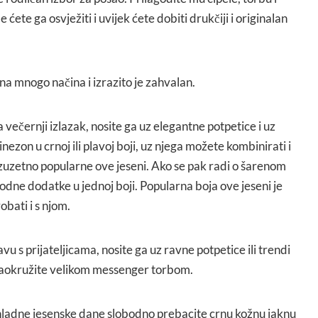
ete ga osvježiti i uvijek ćete dobiti drukčiji i originalan
 na mnogo načina i izrazito je zahvalan.
 večernji izlazak, nosite ga uz elegantne potpetice i uz
ezon u crnoj ili plavoj boji, uz njega možete kombinirati i
 izuzetno popularne ove jeseni. Ako se pak radi o šarenom
ne dodatke u jednoj boji. Popularna boja ove jeseni je
bati i s njom.
avu s prijateljicama, nosite ga uz ravne potpetice ili trendi
l zaokružite velikom messenger torbom.
ladne jesenske dane slobodno prebacite crnu kožnu jaknu