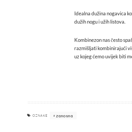
Idealna dužina nogavica ko
dužih nogu i užih listova.
Kombinezon nas često spa
razmišljati kombinirajući 
uz kojeg ćemo uvijek biti m
zanosna
OZNAKE