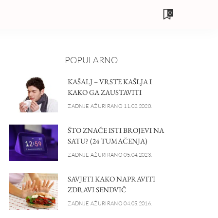
0
POPULARNO
KAŠALJ – VRSTE KAŠLJA I
KAKO GA ZAUSTAVITI
ZADNJE AŽURIRANO 11.02.2020.
ŠTO ZNAČE ISTI BROJEVI NA
SATU? (24 TUMAČENJA)
ZADNJE AŽURIRANO 05.04.2023.
SAVJETI KAKO NAPRAVITI
ZDRAVI SENDVIČ
ZADNJE AŽURIRANO 04.05.2016.