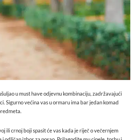
šuljao u must have odjevnu kombinaciju, zadržavajući
seci. Sigurno većina vas u ormaru ima bar jedan komad
predmeta.
 ili crnoj boji spasit će vas kada je riječ o večernjem
e i odličan izbor za posao. Prilagodite mu cipele, torbu i