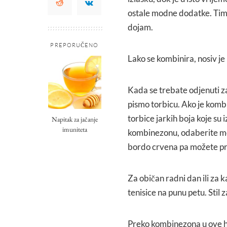
ostale modne dodatke. Time ć
dojam.
PREPORUČENO
Lako se kombinira, nosiv je
Kada se trebate odjenuti za
pismo torbicu. Ako je kombin
torbice jarkih boja koje su
Napitak za jačanje
imuniteta
kombinezonu, odaberite mod
bordo crvena pa možete pro
Za običan radni dan ili za k
tenisice na punu petu. Sti
Preko kombinezona u ove h