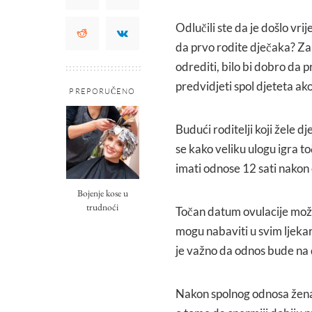
Odlučili ste da je došlo vrij
da prvo rodite dječaka? Za
odrediti, bilo bi dobro da 
predvidjeti spol djeteta ak
PREPORUČENO
Budući roditelji koji žele d
se kako veliku ulogu igra t
imati odnose 12 sati nakon 
Bojenje kose u
trudnoći
Točan datum ovulacije može
mogu nabaviti u svim ljeka
je važno da odnos bude na 
Nakon spolnog odnosa žena b