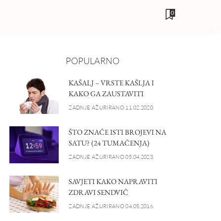
0
POPULARNO
KAŠALJ – VRSTE KAŠLJA I
KAKO GA ZAUSTAVITI
ZADNJE AŽURIRANO 11.02.2020.
ŠTO ZNAČE ISTI BROJEVI NA
SATU? (24 TUMAČENJA)
ZADNJE AŽURIRANO 05.04.2023.
SAVJETI KAKO NAPRAVITI
ZDRAVI SENDVIČ
ZADNJE AŽURIRANO 04.05.2016.