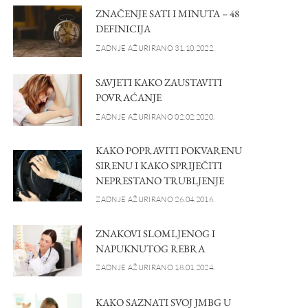
ZNAČENJE SATI I MINUTA – 48
DEFINICIJA
ZADNJE AŽURIRANO 31.10.2022.
SAVJETI KAKO ZAUSTAVITI
POVRAĆANJE
ZADNJE AŽURIRANO 02.02.2020.
KAKO POPRAVITI POKVARENU
SIRENU I KAKO SPRIJEČITI
NEPRESTANO TRUBLJENJE
ZADNJE AŽURIRANO 26.04.2016.
ZNAKOVI SLOMLJENOG I
NAPUKNUTOG REBRA
ZADNJE AŽURIRANO 18.01.2024.
KAKO SAZNATI SVOJ JMBG U