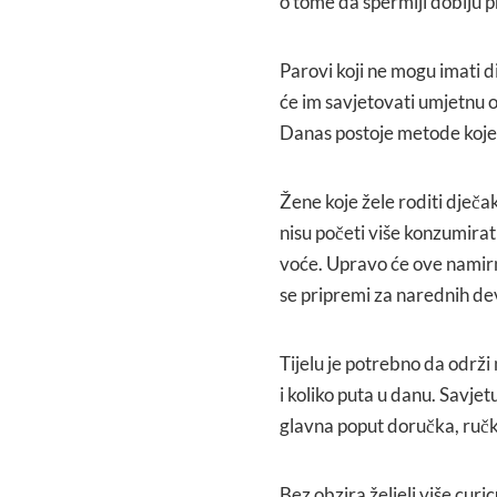
o tome da spermiji dobiju pr
Parovi koji ne mogu imati d
će im savjetovati umjetnu opl
Danas postoje metode koje 
Žene koje žele roditi dječ
nisu početi više konzumirati
voće. Upravo će ove namirn
se pripremi za narednih de
Tijelu je potrebno da održi
i koliko puta u danu. Savjet
glavna poput doručka, ručk
Bez obzira željeli više cur