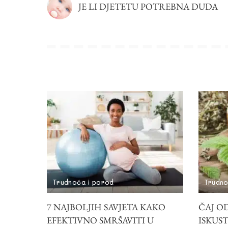
JE LI DJETETU POTREBNA DUDA
Trudnoća i porod
Trudno
7 NAJBOLJIH SAVJETA KAKO
ČAJ OD
EFEKTIVNO SMRŠAVITI U
ISKUS