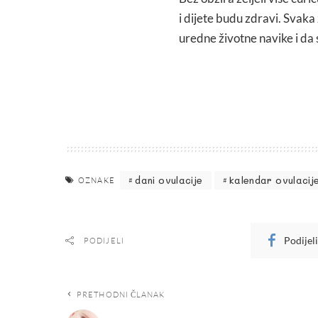
i dijete budu zdravi. Svaka
uredne životne navike i da 
dani ovulacije
kalendar ovulacij
OZNAKE
Podijel
PODIJELI
PRETHODNI ČLANAK