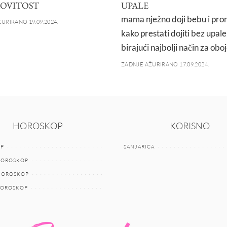
OVITOST
UPALE
mama nježno doji bebu i prom
URIRANO 19.09.2024.
kako prestati dojiti bez upale
birajući najbolji način za obo
ZADNJE AŽURIRANO 17.09.2024.
HOROSKOP
KORISNO
P
SANJARICA
HOROSKOP
 HOROSKOP
HOROSKOP