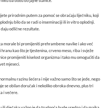
iliku da dođu do jajne stanice.
ijete prirodnim putem za pomoć se obraćaju liječniku, koji
odnju bilo da se radi o inseminaciji ili in vitro oplodnji.
daju odlične rezultate.
aka morale bi promijeniti prehrambene navike i ako već
 hranu kao što je tjestenina, crveno meso, riba i svježe
ice promijeniti kiselost organizma i tako mu omogućiti da
vet mjeseci.
 normalnu razinu šećera i nije važno samo što se jede, nego
uje se obilan doručak i nekoliko obroka dnevno, plus tri
a i večere.
icu ili dječaka važno je da trudnoća bude uredna i da majka