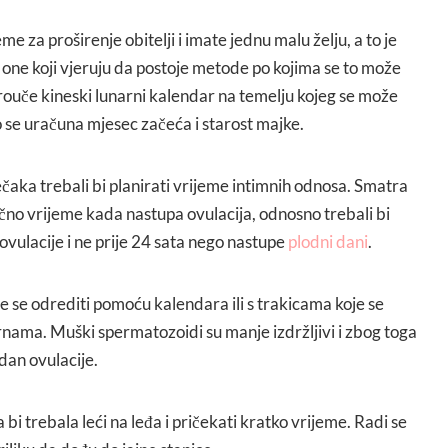
eme za proširenje obitelji i imate jednu malu želju, a to je
 one koji vjeruju da postoje metode po kojima se to može
prouče kineski lunarni kalendar na temelju kojeg se može
o se uračuna mjesec začeća i starost majke.
ječaka trebali bi planirati vrijeme intimnih odnosa. Smatra
očno vrijeme kada nastupa ovulacija, odnosno trebali bi
ovulacije i ne prije 24 sata nego nastupe
plodni dani
.
 se odrediti pomoću kalendara ili s trakicama koje se
rnama. Muški spermatozoidi su manje izdržljivi i zbog toga
dan ovulacije.
i trebala leći na leđa i pričekati kratko vrijeme. Radi se