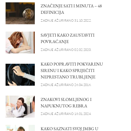
ZNAČENJE SATI I MINUTA – 48
DEFINICIJA
ZADNJE AŽURIRANO 31.10.2022.
SAVJETI KAKO ZAUSTAVITI
POVRAĆANJE
ZADNJE AŽURIRANO 02.02.2020.
KAKO POPRAVITI POKVARENU
SIRENU I KAKO SPRIJEČITI
NEPRESTANO TRUBLJENJE
ZADNJE AŽURIRANO 26.04.2016.
ZNAKOVI SLOMLJENOG I
NAPUKNUTOG REBRA
ZADNJE AŽURIRANO 18.01.2024.
KAKO SAZNATI SVOJ JMBG U