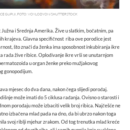
ICE GUPIJI, FOTO: VOYLODYON/SHUTTERSTOCK
 Južna i Srednja Amerika. Žive u slatkim, bočatnim, pa
h krajeva. Glavna specifičnost riba ove porodice jest
arnost, što znači da ženka ima sposobnost inkubiranja ikre
 rađa žive ribice. Oplođivanje ikre vrši se unutarnjom
spermatozoida u organ ženke preko mužjakovog
og gonopodijum.
va mjesec do dva dana, nakon čega slijedi porođaj.
šnje može imati do 5 ciklusa rađanja. Ovisno o starosti i
ednom porođaju može izbaciti velik broj ribica. Najčešće ne
nutno izbačena mlađ pada na dno, da bi ubrzo nakon toga
unila svoj riblji mjehur zrakom. Od tog trenutka mlađ kreće
aklonom od drugih riba, ali i samih guppija koje su sklone