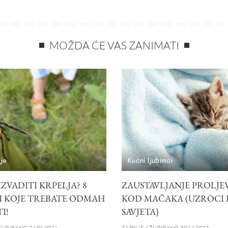
MOŽDA ĆE VAS ZANIMATI
je
Kućni ljubimci
ZVADITI KRPELJA? 8
ZAUSTAVLJANJE PROLJE
I KOJE TREBATE ODMAH
KOD MAČAKA (UZROCI I
I!
SAVJETA)
URIRANO 24.08.2024.
ZADNJE AŽURIRANO 30.11.2023.