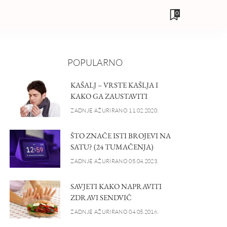
0
POPULARNO
KAŠALJ – VRSTE KAŠLJA I
KAKO GA ZAUSTAVITI
ZADNJE AŽURIRANO 11.02.2020.
ŠTO ZNAČE ISTI BROJEVI NA
SATU? (24 TUMAČENJA)
ZADNJE AŽURIRANO 05.04.2023.
SAVJETI KAKO NAPRAVITI
ZDRAVI SENDVIČ
ZADNJE AŽURIRANO 04.05.2016.