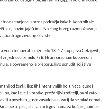
jetno nastanjene u razna područja kako bi kontrolirale
či se njihovim jajašcima. No zbog brzog razmnožavanja,
vajući druge životinjske vrste.
a voda temperature između 18 i 27 stupnjeva Celzijevih,
pH vrijednosti između 7 i 8. Hrani se suhom kupovnom
anula, a povremeno je preporučljivo ponuditi joj i živu
anji od ženki, ljepših i intenzivnijih boja, veće leđne i
 su, kao i sve živorotke, proždrljivi roditelji, pa bi zato
staviti u poseban, gusto zasađena akvarij da se mlađ odmah
Danas se u specijaliziranim trgovinama za kućne ljubimce