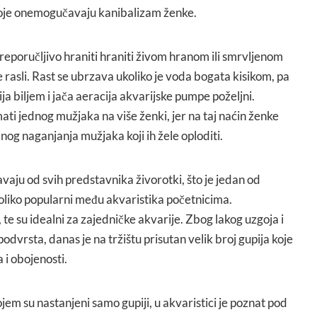
” koje onemogučavaju kanibalizam ženke.
reporučljivo hraniti hraniti živom hranom ili smrvljenom
rasli. Rast se ubrzava ukoliko je voda bogata kisikom, pa
a biljem i jača aeracija akvarijske pumpe poželjni.
mati jednog mužjaka na više ženki, jer na taj naćin ženke
og naganjanja mužjaka koji ih žele oploditi.
vaju od svih predstavnika živorotki, što je jedan od
toliko popularni među akvaristika početnicima.
, te su idealni za zajedničke akvarije. Zbog lakog uzgoja i
odvrsta, danas je na tržištu prisutan velik broj gupija koje
a i obojenosti.
jem su nastanjeni samo gupiji, u akvaristici je poznat pod