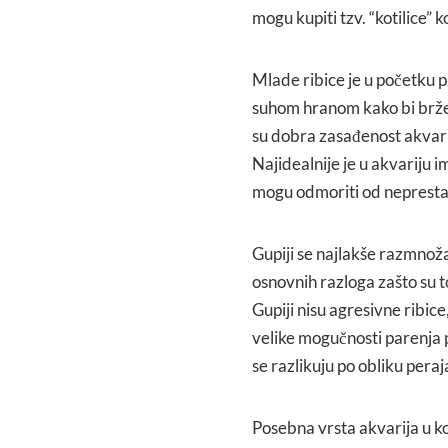
mogu kupiti tzv. “kotilice
Mlade ribice je u početku p
suhom hranom kako bi brže 
su dobra zasađenost akvarij
Najidealnije je u akvariju i
mogu odmoriti od neprestan
Gupiji se najlakše razmnoža
osnovnih razloga zašto su 
Gupiji nisu agresivne ribice
velike mogučnosti parenja p
se razlikuju po obliku peraj
Posebna vrsta akvarija u ko