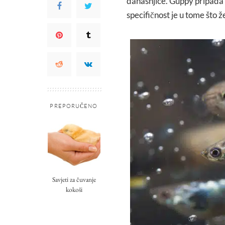
današnjice. Guppy pripada u
specifičnost je u tome što 
PREPORUČENO
Savjeti za čuvanje
kokoši