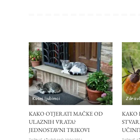
Kućni ljubimci
Zdravl
KAKO OTJERATI MAČKE OD
KAKO I
ULAZNIH VRATA?
STVAR
JEDNOSTAVNI TRIKOVI
UČINIT
ZADNJE AŽURIRANO 20.09.2024.
ZADNJE AŽ