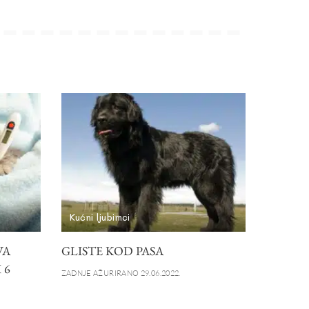
Kućni ljubimci
VA
GLISTE KOD PASA
 6
ZADNJE AŽURIRANO 29.06.2022.