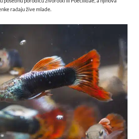
 posebnu porodicu živorotki ili Poecilidae, a njihova
ženke rađaju žive mlade.