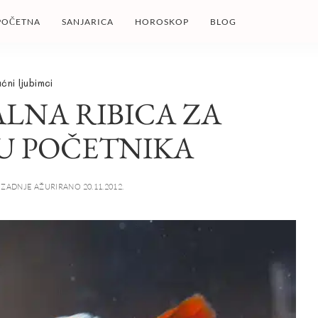
POČETNA
SANJARICA
HOROSKOP
BLOG
ćni ljubimci
ALNA RIBICA ZA
U POČETNIKA
ZADNJE AŽURIRANO 20.11.2012.