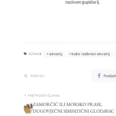
nazivom gupidarij.
akvarij
kako izabrati akvarij
OZNAKE
Podijel
PODIJELI
PRETHODNI ČLANAK
ZAMORČIĆ ILI MORSKO PRASE,
DUGOVJEČNI SIMPATIČNI GLODAVAC