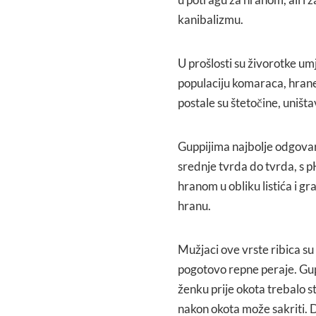
kanibalizmu.
U prošlosti su živorotke um
populaciju komaraca, hrane
postale su štetočine, uništa
Guppijima najbolje odgovar
srednje tvrda do tvrda, s 
hranom u obliku listića i gr
hranu.
Mužjaci ove vrste ribica su m
pogotovo repne peraje. Gupiji
ženku prije okota trebalo 
nakon okota može sakriti. 