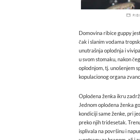
RIB
Domovina ribice guppy jest
čak i slanim vodama tropski
unutrašnja oplodnja i vivip
u svom stomaku, nakon čega
oplodnjom, tj. unošenjem 
kopulacionog organa zvan
Oplođena ženka ikru zadrža
Jednom oplođena ženka godi
kondiciji same ženke, pri j
preko njih tridesetak. Tre
isplivala na površinu i nap
u potragu za hranom, ali i z