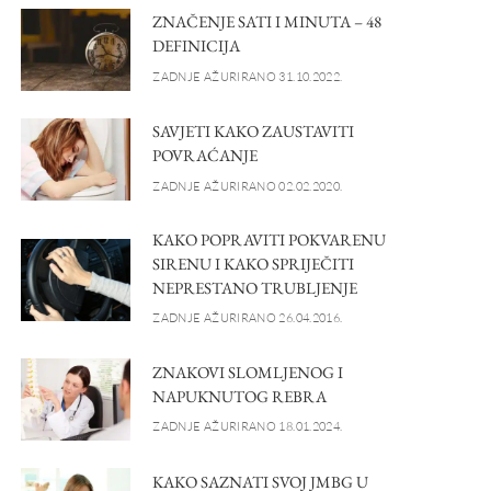
ZNAČENJE SATI I MINUTA – 48
DEFINICIJA
ZADNJE AŽURIRANO 31.10.2022.
SAVJETI KAKO ZAUSTAVITI
POVRAĆANJE
ZADNJE AŽURIRANO 02.02.2020.
KAKO POPRAVITI POKVARENU
SIRENU I KAKO SPRIJEČITI
NEPRESTANO TRUBLJENJE
ZADNJE AŽURIRANO 26.04.2016.
ZNAKOVI SLOMLJENOG I
NAPUKNUTOG REBRA
ZADNJE AŽURIRANO 18.01.2024.
KAKO SAZNATI SVOJ JMBG U