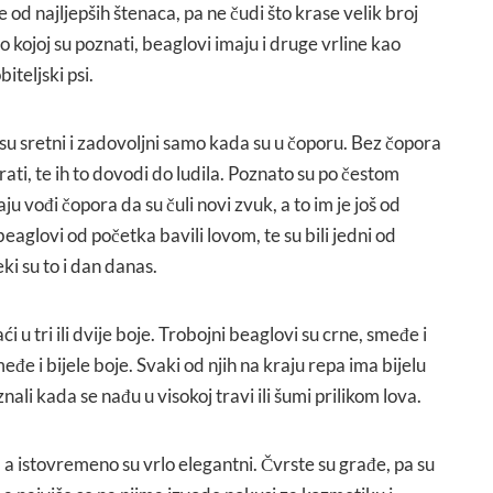
 od najljepših štenaca, pa ne čudi što krase velik broj
 kojoj su poznati, beaglovi imaju i druge vrline kao
biteljski psi.
e su sretni i zadovoljni samo kada su u čoporu. Bez čopora
ati, te ih to dovodi do ludila. Poznato su po čestom
jaju vođi čopora da su čuli novi zvuk, a to im je još od
eaglovi od početka bavili lovom, te su bili jedni od
eki su to i dan danas.
u tri ili dvije boje. Trobojni beaglovi su crne, smeđe i
međe i bijele boje. Svaki od njih na kraju repa ima bijelu
nali kada se nađu u visokoj travi ili šumi prilikom lova.
si, a istovremeno su vrlo elegantni. Čvrste su građe, pa su