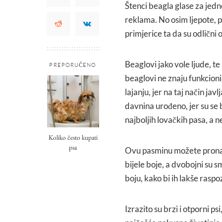
Štenci beagla glase za jedne
reklama. No osim ljepote, po
primjerice ta da su odlični o
Beaglovi jako vole ljude, t
PREPORUČENO
beaglovi ne znaju funkcionir
lajanju, jer na taj način javl
davnina urođeno, jer su se b
najboljih lovačkih pasa, a n
Koliko često kupati
psa
Ovu pasminu možete pronaći 
bijele boje, a dvobojni su s
boju, kako bi ih lakše raspoz
Izrazito su brzi i otporni p