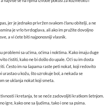
 a najviše se na njima izvode pokusi za kozmetiku i
 pas, jer je jednako privržen svakom članu obitelji, a ne
mina je vrlo tvrdoglava, ali ako im pružite dovoljno
ve, a vi ćete biti najponosniji vlasnik.
su problemi sa učima, očima i noktima. Kako imaju duge
ovito čistiti, kako ne bi došlo do upale. Oči su im dosta
aziti. Često im na šapama raste peti nokat, koji redovito
i urastao u kožu, što uzrokuje bol, a nekada se
om se uklanja nokat koji smeta.
ivnosti i kretanja, te se neće zadovoljiti kratkom šetnjom.
o igre, kako one sa ljudima, tako i one sa psima.