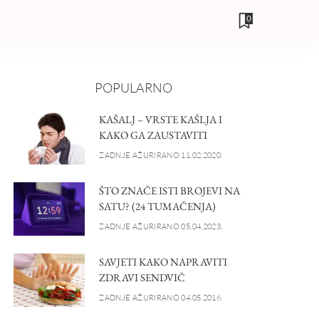
0
POPULARNO
KAŠALJ – VRSTE KAŠLJA I
KAKO GA ZAUSTAVITI
ZADNJE AŽURIRANO 11.02.2020.
ŠTO ZNAČE ISTI BROJEVI NA
SATU? (24 TUMAČENJA)
ZADNJE AŽURIRANO 05.04.2023.
SAVJETI KAKO NAPRAVITI
ZDRAVI SENDVIČ
ZADNJE AŽURIRANO 04.05.2016.