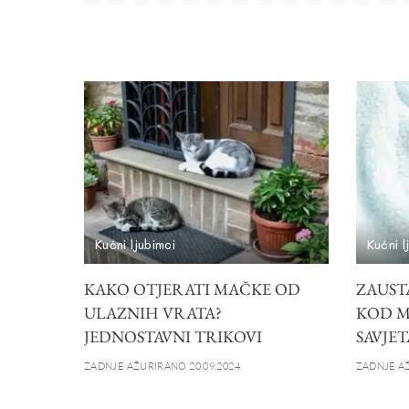
Kućni ljubimci
Kućni l
KAKO OTJERATI MAČKE OD
ZAUST
ULAZNIH VRATA?
KOD M
JEDNOSTAVNI TRIKOVI
SAVJET
ZADNJE AŽURIRANO 20.09.2024.
ZADNJE AŽ