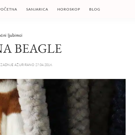
POČETNA
SANJARICA
HOROSKOP
BLOG
ćni ljubimci
NA BEAGLE
ZADNJE AŽURIRANO 27.04.2016.