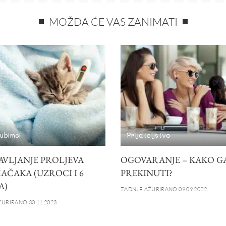
MOŽDA ĆE VAS ZANIMATI
jubimci
Prijateljstvo
AVLJANJE PROLJEVA
OGOVARANJE – KAKO G
AČAKA (UZROCI I 6
PREKINUTI?
A)
ZADNJE AŽURIRANO 09.09.2022.
URIRANO 30.11.2023.