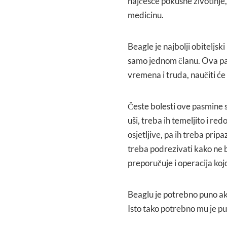
najčešće pokusne životinje,
medicinu.
Beagle je najbolji obiteljski
samo jednom članu. Ova pas
vremena i truda, naučiti će s
Česte bolesti ove pasmine 
uši, treba ih temeljito i red
osjetljive, pa ih treba prip
treba podrezivati kako ne b
preporučuje i operacija koj
Beaglu je potrebno puno akt
Isto tako potrebno mu je pun