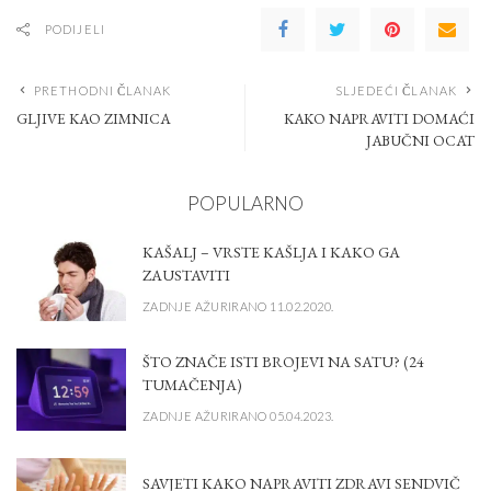
PODIJELI
PRETHODNI ČLANAK
SLJEDEĆI ČLANAK
GLJIVE KAO ZIMNICA
KAKO NAPRAVITI DOMAĆI
JABUČNI OCAT
POPULARNO
KAŠALJ – VRSTE KAŠLJA I KAKO GA
ZAUSTAVITI
ZADNJE AŽURIRANO 11.02.2020.
ŠTO ZNAČE ISTI BROJEVI NA SATU? (24
TUMAČENJA)
ZADNJE AŽURIRANO 05.04.2023.
SAVJETI KAKO NAPRAVITI ZDRAVI SENDVIČ