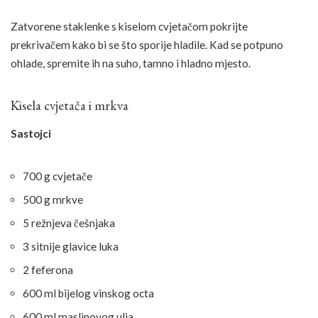
Zatvorene staklenke s kiselom cvjetačom pokrijte
prekrivačem kako bi se što sporije hladile. Kad se potpuno
ohlade, spremite ih na suho, tamno i hladno mjesto.
Kisela cvjetača i mrkva
Sastojci
700 g cvjetače
500 g mrkve
5 režnjeva češnjaka
3 sitnije glavice luka
2 feferona
600 ml bijelog vinskog octa
600 ml maslinovog ulja