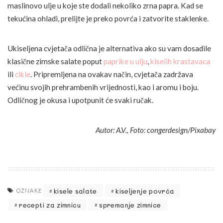
maslinovo ulje u koje ste dodali nekoliko zrna papra. Kad se
tekućina ohladi, prelijte je preko povrća i zatvorite staklenke.
Ukiseljena cvjetača odlična je alternativa ako su vam dosadile
klasične zimske salate poput
paprike u ulju
,
kiselih krastavaca
ili
cikle
. Pripremljena na ovakav način, cvjetača zadržava
većinu svojih prehrambenih vrijednosti, kao i aromu i boju.
Odličnog je okusa i upotpunit će svaki ručak.
Autor: A.V., Foto: congerdesign/Pixabay
kisele salate
kiseljenje povrća
OZNAKE
recepti za zimnicu
spremanje zimnice