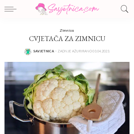
Zimnica
CVJETAČA ZA ZIMNICU
SAVJETNICA
ZADNJE AŽURIRANO 03.04.2023.
POSTED
BY