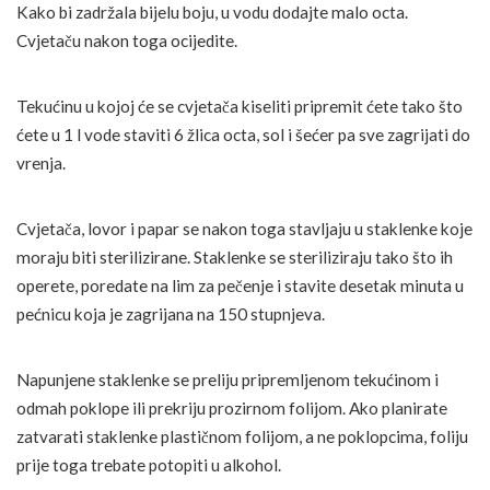
Kako bi zadržala bijelu boju, u vodu dodajte malo octa.
Cvjetaču nakon toga ocijedite.
Tekućinu u kojoj će se cvjetača kiseliti pripremit ćete tako što
ćete u 1 l vode staviti 6 žlica octa, sol i šećer pa sve zagrijati do
vrenja.
Cvjetača, lovor i papar se nakon toga stavljaju u staklenke koje
moraju biti sterilizirane. Staklenke se steriliziraju tako što ih
operete, poredate na lim za pečenje i stavite desetak minuta u
pećnicu koja je zagrijana na 150 stupnjeva.
Napunjene staklenke se preliju pripremljenom tekućinom i
odmah poklope ili prekriju prozirnom folijom. Ako planirate
zatvarati staklenke plastičnom folijom, a ne poklopcima, foliju
prije toga trebate potopiti u alkohol.