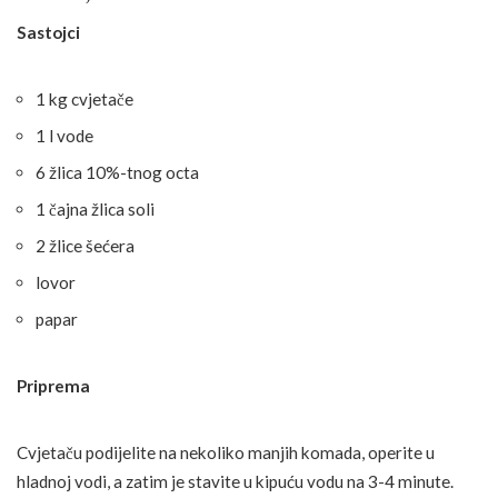
Sastojci
1 kg cvjetače
1 l vode
6 žlica 10%-tnog octa
1 čajna žlica soli
2 žlice šećera
lovor
papar
Priprema
Cvjetaču podijelite na nekoliko manjih komada, operite u
hladnoj vodi, a zatim je stavite u kipuću vodu na 3-4 minute.