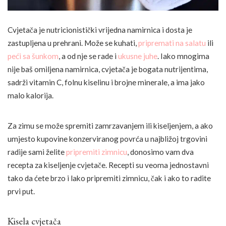
Cvjetača je nutricionistički vrijedna namirnica i dosta je
zastupljena u prehrani. Može se kuhati,
pripremati na salatu
ili
peći sa šunkom
, a od nje se rade i
ukusne juhe
. Iako mnogima
nije baš omiljena namirnica, cvjetača je bogata nutrijentima,
sadrži vitamin C, folnu kiselinu i brojne minerale, a ima jako
malo kalorija.
Za zimu se može spremiti zamrzavanjem ili kiseljenjem, a ako
umjesto kupovine konzerviranog povrća u najbližoj trgovini
radije sami želite
pripremiti zimnicu
, donosimo vam dva
recepta za kiseljenje cvjetače. Recepti su veoma jednostavni
tako da ćete brzo i lako pripremiti zimnicu, čak i ako to radite
prvi put.
Kisela cvjetača