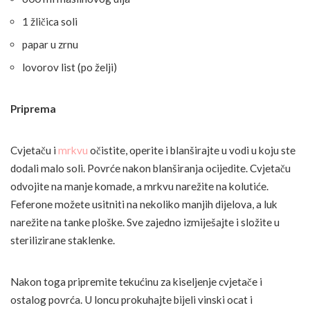
1 žličica soli
papar u zrnu
lovorov list (po želji)
Priprema
Cvjetaču i
mrkvu
očistite, operite i blanširajte u vodi u koju ste
dodali malo soli. Povrće nakon blanširanja ocijedite. Cvjetaču
odvojite na manje komade, a mrkvu narežite na kolutiće.
Feferone možete usitniti na nekoliko manjih dijelova, a luk
narežite na tanke ploške. Sve zajedno izmiješajte i složite u
sterilizirane staklenke.
Nakon toga pripremite tekućinu za kiseljenje cvjetače i
ostalog povrća. U loncu prokuhajte bijeli vinski ocat i