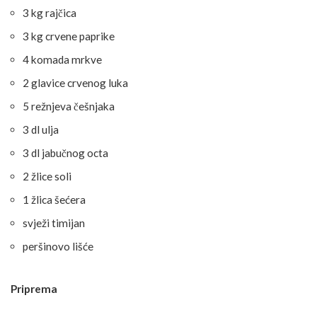
3 kg rajčica
3 kg crvene paprike
4 komada mrkve
2 glavice crvenog luka
5 režnjeva češnjaka
3 dl ulja
3 dl jabučnog octa
2 žlice soli
1 žlica šećera
svježi timijan
peršinovo lišće
Priprema