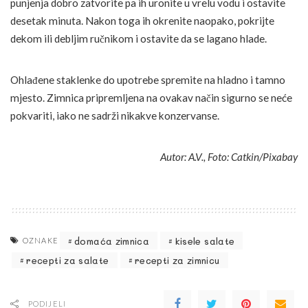
punjenja dobro zatvorite pa ih uronite u vrelu vodu i ostavite
desetak minuta. Nakon toga ih okrenite naopako, pokrijte
dekom ili debljim ručnikom i ostavite da se lagano hlade.
Ohlađene staklenke do upotrebe spremite na hladno i tamno
mjesto. Zimnica pripremljena na ovakav način sigurno se neće
pokvariti, iako ne sadrži nikakve konzervanse.
Autor: A.V., Foto: Catkin/Pixabay
domaća zimnica
kisele salate
OZNAKE
recepti za salate
recepti za zimnicu
PODIJELI