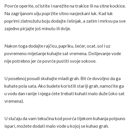
Povrće operite, očistite i narežite na trakice ili na sitne kockice.
Na zagrijanom ulju popržite sitno nasjeckani luk. Kad luk
poprimi zlatnožutu boju dodajte češnjak, a zatim i mrkvu pa sve
zajedno pirjajte još minutu ili dvije.
Nakon toga dodajte rajčicu, papriku, šećer, ocat, sol i uz
povremeno miješanje kuhajte sat vremena. Dolijevanje vode
nije potrebno jer će povrće pustiti svoje sokove.
U posebnoj posudi skuhajte mladi grah. Bit će dovoljno da ga
kuhate pola sata. Ako budete koristili stariji grah, namočite ga
u vodu dan ranije i njega ćete trebati kuhati malo duže (oko sat
vremena).
U slučaju da vam tekućina kod povrća tijekom kuhanja potpuno
ispari, možete dodati malo vode u kojoj se kuhao grah.