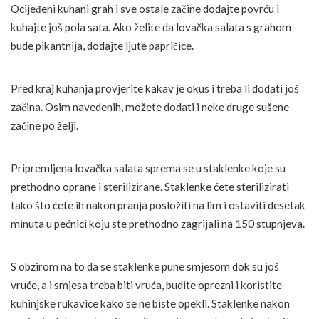
Ocijeđeni kuhani grah i sve ostale začine dodajte povrću i
kuhajte još pola sata. Ako želite da lovačka salata s grahom
bude pikantnija, dodajte ljute papričice.
Pred kraj kuhanja provjerite kakav je okus i treba li dodati još
začina. Osim navedenih, možete dodati i neke druge sušene
začine po želji.
Pripremljena lovačka salata sprema se u staklenke koje su
prethodno oprane i sterilizirane. Staklenke ćete sterilizirati
tako što ćete ih nakon pranja posložiti na lim i ostaviti desetak
minuta u pećnici koju ste prethodno zagrijali na 150 stupnjeva.
S obzirom na to da se staklenke pune smjesom dok su još
vruće, a i smjesa treba biti vruća, budite oprezni i koristite
kuhinjske rukavice kako se ne biste opekli. Staklenke nakon