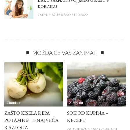
KAKO SAZNATI SVOJ JMBG U SAMO 3
KORAKA?
ZADNJE AŽURIRANO 31.10.2022.
MOŽDA ĆE VAS ZANIMATI
Zimnica
Zimnica
ZAŠTO KISELA REPA
SOK OD KUPINA –
POTAMNI? – 3 NAJVEĆA
RECEPT
RAZLOGA
ZADNJE AŽURIRANO 24.04.2024.