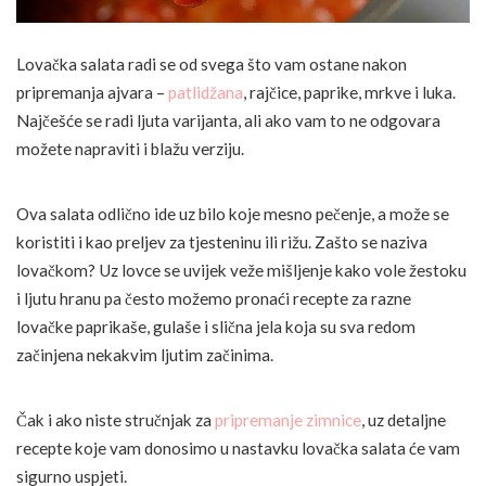
Lovačka salata radi se od svega što vam ostane nakon
pripremanja ajvara –
patlidžana
, rajčice, paprike, mrkve i luka.
Najčešće se radi ljuta varijanta, ali ako vam to ne odgovara
možete napraviti i blažu verziju.
Ova salata odlično ide uz bilo koje mesno pečenje, a može se
koristiti i kao preljev za tjesteninu ili rižu. Zašto se naziva
lovačkom? Uz lovce se uvijek veže mišljenje kako vole žestoku
i ljutu hranu pa često možemo pronaći recepte za razne
lovačke paprikaše, gulaše i slična jela koja su sva redom
začinjena nekakvim ljutim začinima.
Čak i ako niste stručnjak za
pripremanje zimnice
, uz detaljne
recepte koje vam donosimo u nastavku lovačka salata će vam
sigurno uspjeti.