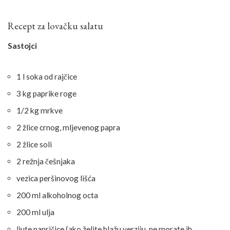
Recept za lovačku salatu
Sastojci
1 l soka od rajčice
3 kg paprike roge
1/2 kg mrkve
2 žlice crnog, mljevenog papra
2 žlice soli
2 režnja češnjaka
vezica peršinovog lišća
200 ml alkoholnog octa
200 ml ulja
ljute papričice (ako želite blažu verziju, ne morate ih