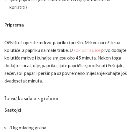
koristiti)
Priprema
Očistite i operite mrkvu, papriku i peršin. Mrkvu narežite na
kolutiće, a papriku na male trake. U
sok od rajčice
prvo dodajte
kolutiće mrkve i kuhajte smjesu oko 45 minuta. Nakon toga
dodajte i ocat, ulje, papriku, ljute papričice, protisnuti češnjak,
šećer, sol, papar i peršin pa uz povremeno miješanje kuhajte još
dvadesetak minuta.
Lovačka salata s grahom
Sastojci
3 kg mladog graha