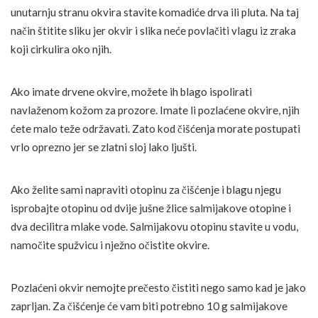
unutarnju stranu okvira stavite komadiće drva ili pluta. Na taj
način štitite sliku jer okvir i slika neće povlačiti vlagu iz zraka
koji cirkulira oko njih.
Ako imate drvene okvire, možete ih blago ispolirati
navlaženom kožom za prozore. Imate li pozlaćene okvire, njih
ćete malo teže održavati. Zato kod čišćenja morate postupati
vrlo oprezno jer se zlatni sloj lako ljušti.
Ako želite sami napraviti otopinu za čišćenje i blagu njegu
isprobajte otopinu od dvije jušne žlice salmijakove otopine i
dva decilitra mlake vode. Salmijakovu otopinu stavite u vodu,
namočite spužvicu i nježno očistite okvire.
Pozlaćeni okvir nemojte prečesto čistiti nego samo kad je jako
zaprljan. Za čišćenje će vam biti potrebno 10 g salmijakove