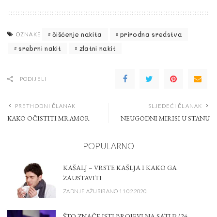
čišćenje nakita
prirodna sredstva
OZNAKE
srebrni nakit
zlatni nakit
PODIJELI
PRETHODNI ČLANAK
SLJEDEĆI ČLANAK
KAKO OČISTITI MRAMOR
NEUGODNI MIRISI U STANU
POPULARNO
KAŠALJ – VRSTE KAŠLJA I KAKO GA
ZAUSTAVITI
ZADNJE AŽURIRANO 11.02.2020.
ŠTO ZNAČE ISTI BROJEVI NA SATU? (24