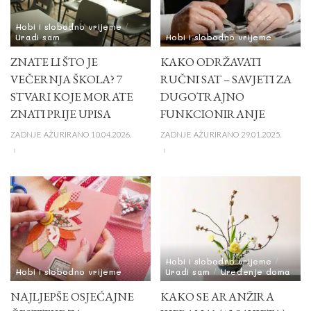
Hobi i slobodno vrijeme
Uradi sam
Hobi i slobodno vrijeme
ZNATE LI ŠTO JE
KAKO ODRŽAVATI
VEČERNJA ŠKOLA? 7
RUČNI SAT – SAVJETI ZA
STVARI KOJE MORATE
DUGOTRAJNO
ZNATI PRIJE UPISA
FUNKCIONIRANJE
ZADNJE AŽURIRANO 10.04.2026.
ZADNJE AŽURIRANO 29.01.2025.
Hobi i slobodno vrijeme
Hobi i slobodno vrijeme
Uradi sam
Uređenje doma
NAJLJEPŠE OSJEĆAJNE
KAKO SE ARANŽIRA