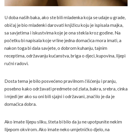
U doba naših baka, ako ste bili mladenka koja se udaje u grade,
običaj je bio mladenki darovati knjižicu koju je ispisala majka,
sa savjetima i iskustvima koje je ona stekla kroz godine. Na
početku bi napisala koje vrline jedna domaćica mora imati, a
nakon toga bi dala savjete, o dobrom kuhanju, tajnim
receptima, održavanju kućanstva, briga o djeci, kupovina, lijepi
ručni radovi.
Dosta tema je bilo posvećeno pravilnom čišćenju i pranju,
posebno kako održavati predmete od zlata, bakra, srebra, cinka
i mjedi jer ako su oni bili sjajni i održavani, značilo je da je
domaćica dobra.
Ako imate lijepu sliku, šteta bi bilo da ju ne upotpunite nekim
lijepom okvirom. Ako imate neko umjetničko djelo, na