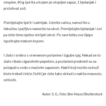
otopine, 40 g špirita u kojem je otopljen sapun, 1 bjelanjak i
prstohvat soli.
Pomiješajte špirit i salmijak. Uzmite vaticu, namočite u
tekućinu i pažljivo nanesite na okvir. Pomiješajte bjelanjak i sol
pa ćete time nježno istrljati okvir. Po završetku sve lijepo
ispolirajte mekom krpom.
I zlato i srebro s vremenom potamne i izgube sjaj. Nekad se to
zlato ribalo cigaretnim pepelom, a pozlaćeni predmeti su se
potapali u vodu s mazivim sapunom. Nakit koji nosite na koži
biste trebali češće čistiti jer ćete tako skinuti s nakita masnoću
od kože.
Autor: S. G., Foto: Ben Heysv/Shutterstock