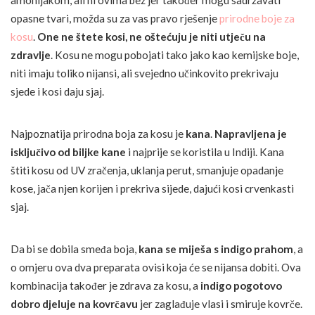
amonijakom, ali ni ovima bez jer također mogu sadržavati
opasne tvari, možda su za vas pravo rješenje
prirodne boje za
kosu
.
One ne štete kosi, ne oštećuju je niti utječu na
zdravlje
. Kosu ne mogu pobojati tako jako kao kemijske boje,
niti imaju toliko nijansi, ali svejedno učinkovito prekrivaju
sjede i kosi daju sjaj.
Najpoznatija prirodna boja za kosu je
kana
.
Napravljena je
isključivo od biljke kane
i najprije se koristila u Indiji. Kana
štiti kosu od UV zračenja, uklanja perut, smanjuje opadanje
kose, jača njen korijen i prekriva sijede, dajući kosi crvenkasti
sjaj.
Da bi se dobila smeđa boja,
kana se miješa s indigo prahom
, a
o omjeru ova dva preparata ovisi koja će se nijansa dobiti. Ova
kombinacija također je zdrava za kosu, a
indigo pogotovo
dobro djeluje na kovrčavu
jer zaglađuje vlasi i smiruje kovrče.