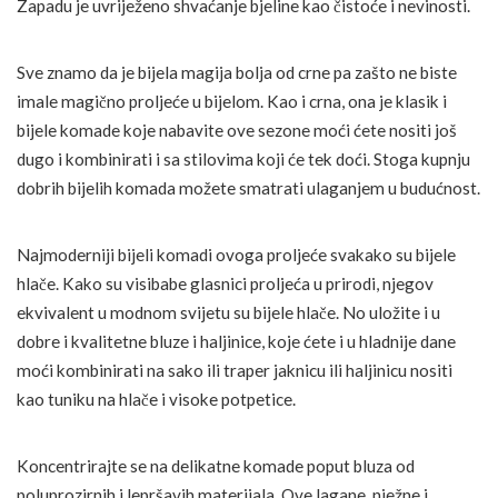
Zapadu je uvriježeno shvaćanje bjeline kao čistoće i nevinosti.
Sve znamo da je bijela magija bolja od crne pa zašto ne biste
imale magično proljeće u bijelom. Kao i crna, ona je klasik i
bijele komade koje nabavite ove sezone moći ćete nositi još
dugo i kombinirati i sa stilovima koji će tek doći. Stoga kupnju
dobrih bijelih komada možete smatrati ulaganjem u budućnost.
Najmoderniji bijeli komadi ovoga proljeće svakako su bijele
hlače. Kako su visibabe glasnici proljeća u prirodi, njegov
ekvivalent u modnom svijetu su bijele hlače. No uložite i u
dobre i kvalitetne bluze i haljinice, koje ćete i u hladnije dane
moći kombinirati na sako ili traper jaknicu ili haljinicu nositi
kao tuniku na hlače i visoke potpetice.
Koncentrirajte se na delikatne komade poput bluza od
poluprozirnih i lepršavih materijala. Ove lagane, nježne i