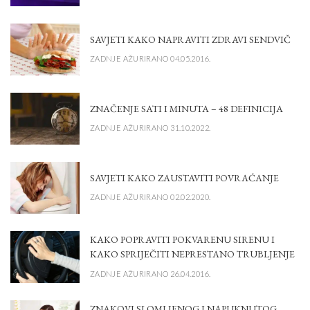
SAVJETI KAKO NAPRAVITI ZDRAVI SENDVIČ
ZADNJE AŽURIRANO 04.05.2016.
ZNAČENJE SATI I MINUTA – 48 DEFINICIJA
ZADNJE AŽURIRANO 31.10.2022.
SAVJETI KAKO ZAUSTAVITI POVRAĆANJE
ZADNJE AŽURIRANO 02.02.2020.
KAKO POPRAVITI POKVARENU SIRENU I
KAKO SPRIJEČITI NEPRESTANO TRUBLJENJE
ZADNJE AŽURIRANO 26.04.2016.
ZNAKOVI SLOMLJENOG I NAPUKNUTOG