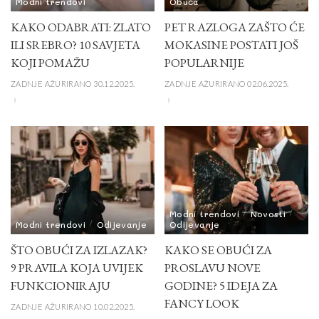
Modni trendovi
Obuća
KAKO ODABRATI: ZLATO
PET RAZLOGA ZAŠTO ĆE
ILI SREBRO? 10 SAVJETA
MOKASINE POSTATI JOŠ
KOJI POMAŽU
POPULARNIJE
ZADNJE AŽURIRANO 30.12.2025.
ZADNJE AŽURIRANO 02.06.2025.
Modni trendovi
Novosti
Modni trendovi
Odijevanje
Odijevanje
ŠTO OBUĆI ZA IZLAZAK?
KAKO SE OBUĆI ZA
9 PRAVILA KOJA UVIJEK
PROSLAVU NOVE
FUNKCIONIRAJU
GODINE? 5 IDEJA ZA
FANCY LOOK
ZADNJE AŽURIRANO 10.02.2025.