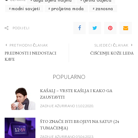
modni savjeti
proljetna moda
zanosna
PODIJELI
PRETHODNI ČLANAK
SLJEDEĆI ČLANAK
PREDNOSTI I NEDOSTACI
ČIŠĆENJE KOŽE LEĐA
KAVE
POPULARNO
KAŠALJ – VRSTE KAŠLJA I KAKO GA
ZAUSTAVITI
ZADNJE AŽURIRANO 11.02.2020.
ŠTO ZNAČE ISTI BROJEVI NA SATU? (24
TUMAČENJA)
ZADNJE AŽURIRANO 05.04.2023.