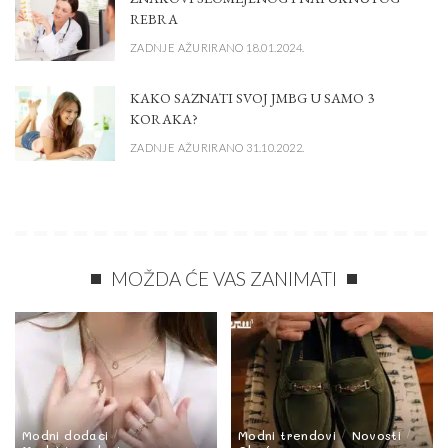
REBRA
ZADNJE AŽURIRANO 18.01.2024.
KAKO SAZNATI SVOJ JMBG U SAMO 3
KORAKA?
ZADNJE AŽURIRANO 31.10.2022.
MOŽDA ĆE VAS ZANIMATI
Modni dodaci
Modni trendovi
Novosti