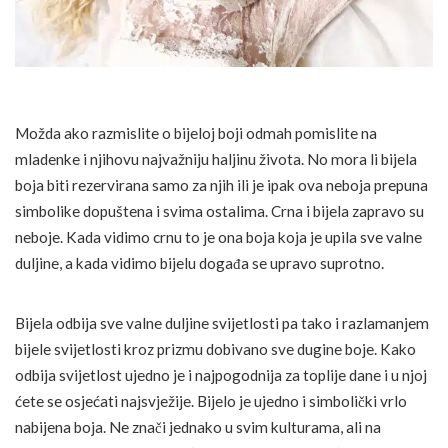
Možda ako razmislite o bijeloj boji odmah pomislite na
mladenke i njihovu najvažniju haljinu života. No mora li bijela
boja biti rezervirana samo za njih ili je ipak ova neboja prepuna
simbolike dopuštena i svima ostalima. Crna i bijela zapravo su
neboje. Kada vidimo crnu to je ona boja koja je upila sve valne
duljine, a kada vidimo bijelu događa se upravo suprotno.
Bijela odbija sve valne duljine svijetlosti pa tako i razlamanjem
bijele svijetlosti kroz prizmu dobivano sve dugine boje. Kako
odbija svijetlost ujedno je i najpogodnija za toplije dane i u njoj
ćete se osjećati najsvježije. Bijelo je ujedno i simbolički vrlo
nabijena boja. Ne znači jednako u svim kulturama, ali na