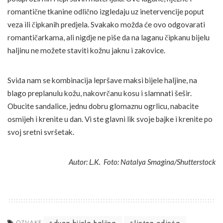
romantične tkanine odlično izgledaju uz inetervencije poput
veza ili čipkanih predjela. Svakako možda će ovo odgovarati
romantičarkama, ali nigdje ne piše da na laganu čipkanu bijelu
haljinu ne možete staviti kožnu jaknu i zakovice.
Sviđa nam se kombinacija lepršave maksi bijele haljine, na
blago preplanulu kožu, nakovrčanu kosu i slamnati šešir.
Obucite sandalice, jednu dobru glomaznu ogrlicu, nabacite
osmijeh i krenite u dan. Vi ste glavni lik svoje bajke i krenite po
svoj sretni svršetak.
Autor: L.K. Foto: Natalya Smagina/Shutterstock
duga bijela haljina
ljetna odjeća
OZNAKE