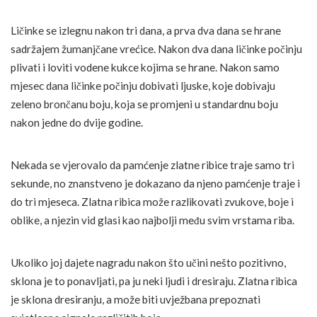
Ličinke se izlegnu nakon tri dana, a prva dva dana se hrane
sadržajem žumanjčane vrećice. Nakon dva dana ličinke počinju
plivati i loviti vodene kukce kojima se hrane. Nakon samo
mjesec dana ličinke počinju dobivati ljuske, koje dobivaju
zeleno brončanu boju, koja se promjeni u standardnu boju
nakon jedne do dvije godine.
Nekada se vjerovalo da pamćenje zlatne ribice traje samo tri
sekunde, no znanstveno je dokazano da njeno pamćenje traje i
do tri mjeseca. Zlatna ribica može razlikovati zvukove, boje i
oblike, a njezin vid glasi kao najbolji među svim vrstama riba.
Ukoliko joj dajete nagradu nakon što učini nešto pozitivno,
sklona je to ponavljati, pa ju neki ljudi i dresiraju. Zlatna ribica
je sklona dresiranju, a može biti uvježbana prepoznati