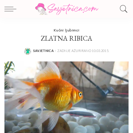
Kućni ljubimci
ZLATNA RIBICA
SAVJETNICA
ZADNJE AŽURIRANO 10.03.2015.
POSTED
BY