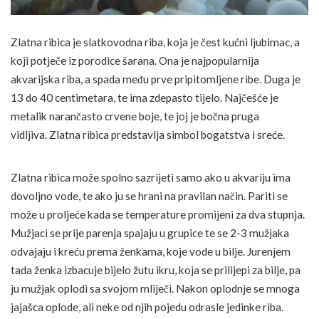
Zlatna ribica je slatkovodna riba, koja je čest kućni ljubimac, a
koji potječe iz porodice šarana. Ona je najpopularnija
akvarijska riba, a spada među prve pripitomljene ribe. Duga je
13 do 40 centimetara, te ima zdepasto tijelo. Najčešće je
metalik narančasto crvene boje, te joj je bočna pruga
vidljiva. Zlatna ribica predstavlja simbol bogatstva i sreće.
Zlatna ribica može spolno sazrijeti samo ako u akvariju ima
dovoljno vode, te ako ju se hrani na pravilan način. Pariti se
može u proljeće kada se temperature promijeni za dva stupnja.
Mužjaci se prije parenja spajaju u grupice te se 2-3 mužjaka
odvajaju i kreću prema ženkama, koje vode u bilje. Jurenjem
tada ženka izbacuje bijelo žutu ikru, koja se prilijepi za bilje, pa
ju mužjak oplodi sa svojom mliječi. Nakon oplodnje se mnoga
jajašca oplode, ali neke od njih pojedu odrasle jedinke riba.