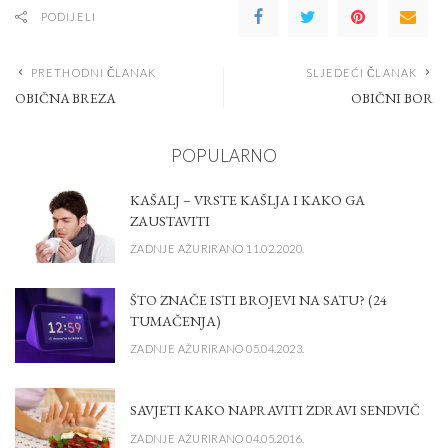
PODIJELI
PRETHODNI ČLANAK
SLJEDEĆI ČLANAK
OBIČNA BREZA
OBIČNI BOR
POPULARNO
KAŠALJ – VRSTE KAŠLJA I KAKO GA
ZAUSTAVITI
ZADNJE AŽURIRANO 11.02.2020.
ŠTO ZNAČE ISTI BROJEVI NA SATU? (24
TUMAČENJA)
ZADNJE AŽURIRANO 05.04.2023.
SAVJETI KAKO NAPRAVITI ZDRAVI SENDVIČ
ZADNJE AŽURIRANO 04.05.2016.