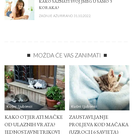
KAKO SAZNATI SVOJ JMBG U SAMO 3
KORAKA?
ZADNJE AŽURIRANO 31.10.2022.
MOŽDA ĆE VAS ZANIMATI
Kućni ljubimci
Kućni ljubimci
KAKO OTJERATI MAČKE
ZAUSTAVLJANJE
OD ULAZNIH VRATA?
PROLJEVA KOD MAČAKA
JEDNOSTAVNI TRIKOVI
(UZROCI I 6 SAVJETA)