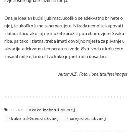
svjetlosne signale različitih boja.
Ona je idealan kućni ljubimac, ukoliko se adekvatno brinete o
njoj, te ukoliko ju ne zanemarujete. Nikada nemojte kupovati
zlatnu ribicu, ako joj ne možete pružiti potrebne uvjete. Svaka
riba, pa tako i zlatna, treba imati dovoljno mjesta za plivanje u
akvariju, adekvatnu temperaturu vode, čistu vodu u koju ćete
zasaditi biljke, te društvo kako joj ne bi bilo dosadno.
Autor: A.Z., Foto: lioneltitu/freeimages
kako izabrati akvarij
OZNAKE
kako održavati akvarij
savjeti za akvarij