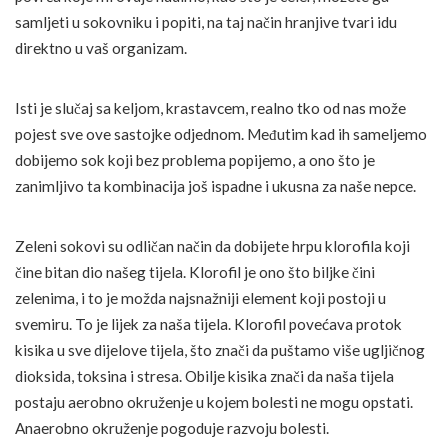
samljeti u sokovniku i popiti, na taj način hranjive tvari idu
direktno u vaš organizam.
Isti je slučaj sa keljom, krastavcem, realno tko od nas može
pojest sve ove sastojke odjednom. Međutim kad ih sameljemo
dobijemo sok koji bez problema popijemo, a ono što je
zanimljivo ta kombinacija još ispadne i ukusna za naše nepce.
Zeleni sokovi su odličan način da dobijete hrpu klorofila koji
čine bitan dio našeg tijela. Klorofil je ono što biljke čini
zelenima, i to je možda najsnažniji element koji postoji u
svemiru. To je lijek za naša tijela. Klorofil povećava protok
kisika u sve dijelove tijela, što znači da puštamo više ugljičnog
dioksida, toksina i stresa. Obilje kisika znači da naša tijela
postaju aerobno okruženje u kojem bolesti ne mogu opstati.
Anaerobno okruženje pogoduje razvoju bolesti.