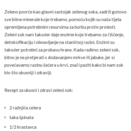
Zeleno povrće kao glavni sastojak zelenog soka, sadrži gotovo
sve bitne minerale koje trebamo, pomoću kojih su naša tijela
opremljena potrebnim resursima za borbu protiv prolesti.
Zeleni sok nam također daje enzime koje trebamo za čišćenje,
detoksifikaciju i obnavljanje na staničnoj razini. Enzimi su
također potrebni za probavu hrane. Kada radimo zeleni sok,
bitno je ne pretjerati s dodavanjem mrkve ili jabuke, jer si
povećavamo razinu šećera u krvi, znači paziti kako bi nam sok
bio što ukusniji i zdraviji.
Recept za ukusni i zdravi zeleni sok:
2 ražnjića celera
šaka špinata
1/2 krastavca