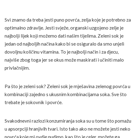
Svi znamo da treba jesti puno povrća, zelja koje je potrebno za
optimalno zdravlje. Jesti svježe, organski uzgojeno zelje je
najbolji lijek koji možemo dati našim tijelima. Zeleni sok je
jedan od najboljih načina kako bi se osiguralo da smo unjeli
dovoljnu količinu vitamina. To je najbolji način i za djecu,
najviše zbog toga jer se okus može maskirati i učiniti malo
privlačnijim.
Pa što je zeleni sok? Zeleni sok je mješavina zelenog povrća u
kombinaciji zajedno s ukusnim kombinacijama soka. Sve što
trebate je sokovnik i povrće.
Svakodnevni razlozi konzumiranja soka su u tome što pomažu
u apsorpciji hranjivih tvari. Isto tako ako ne možete jesti neko
povrća koje mi ovdje nudimo, kao što je celer, možete ga