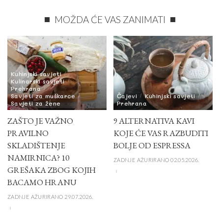
MOŽDA ĆE VAS ZANIMATI
Kuhinjski savjeti
Kulinarski savjeti
Prehrana
Savjeti za muškarce
Čajevi
Kuhinjski savjeti
Savjeti za žene
Prehrana
ZAŠTO JE VAŽNO
9 ALTERNATIVA KAVI
PRAVILNO
KOJE ĆE VAS RAZBUDITI
SKLADIŠTENJE
BOLJE OD ESPRESSA
NAMIRNICA? 10
ZADNJE AŽURIRANO 02.05.2026.
GREŠAKA ZBOG KOJIH
BACAMO HRANU
ZADNJE AŽURIRANO 29.07.2026.