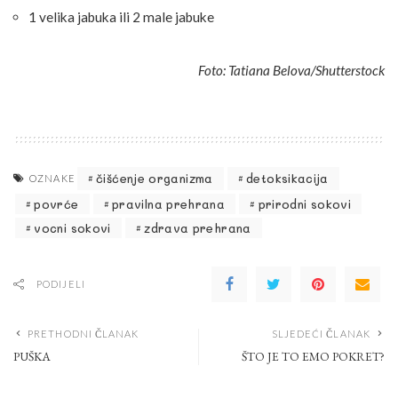
1 velika jabuka ili 2 male jabuke
Foto: Tatiana Belova/Shutterstock
čišćenje organizma
detoksikacija
OZNAKE
povrće
pravilna prehrana
prirodni sokovi
vocni sokovi
zdrava prehrana
PODIJELI
PRETHODNI ČLANAK
SLJEDEĆI ČLANAK
PUŠKA
ŠTO JE TO EMO POKRET?