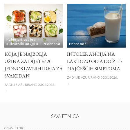
Kuhinjski savjeti
Kulinarski savjeti
Prehrana
Prehrana
KOJA JE NAJBOLJA
INTOLERANCIJA NA
UŽINA ZA DIJETE? 20
LAKTOZU OD A DO Ž – 5
JEDNOSTAVNIH IDEJA ZA
NAJČEŠĆIH SIMPTOMA
SVAKI DAN
ZADNJE AŽURIRANO 05.01.2026.
ZADNJE AŽURIRANO 03.04.2026.
SAVJETNICA
O SAVJETNICI