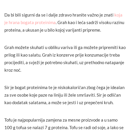
Da bi bili sigurni da se i dalje zdravo hranite važno je znati
koja
je hrana bogata proteinima
. Grah kao i leća sadrži visoku razinu
proteina, a ukusan je u bilo kojoj varijanti pripreme.
Grah možete skuhati u obliku variva ili ga možete pripremiti kao
prilog ili kao salatu. Grah iz konzerve prije konzumacije treba
procijediti, a svježi je potrebno skuhati, uz prethodno natapanje
kroz noć.
Sir je bogat proteinima te je niskokaloričan zbog čega je idealan
za sve osobe koje paze na liniju ili žele smršaviti. Sir je odličan
kao dodatak salatama, a može se jesti i uz prepečeni kruh.
Tofu je najpopularnija zamjena za mesne proizvode a u samo
100 g tofua se nalazi 7 g proteina. Tofu se radi od soje, a lako se