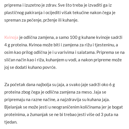
priprema i izuzetno je zdrav. Sve što treba je izvaditi ga iz
plastičnog pakiranja i ocijediti višak tekućine nakon čega je
spreman za pečenje, prženje ili kuhanje.
Kvinoja
je odlična zamjena, a samo 100 g kuhane kvinoje sadrži
4 g proteina. Kvinoa može biti i zamjena za rižu i tjesteninu, a
osim kao prilog odlična je i u varivima i salatama. Priprema se na
sličan način kao i riža, kuhanjem u vodi, a nakon pripreme može
joj se dodati kuhano povrće.
Za početak dana najbolja su jaja, a svako jaje sadrži oko 6 g
proteina zbog čega je odlična zamjena za meso. Jaja se
pripremaju na razne načine, a najzdravija su kuhana jaja.
Bjelanjak se može jesti u neograničenim količinama jer je bogat
proteinima, a žumanjak se ne bi trebao jesti više od 3 puta na
tjedan.