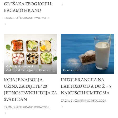
GREŠAKA ZBOG KOJIH
BACAMO HRANU
ZADNJE AŽURIRANO 29.07.2026.
Kuhinjski savjeti
Kulinarski savjeti
Prehrana
Prehrana
KOJA JE NAJBOLJA
INTOLERANCIJA NA
UŽINA ZA DIJETE? 20
LAKTOZU OD A DO Ž – 5
JEDNOSTAVNIH IDEJA ZA
NAJČEŠĆIH SIMPTOMA
SVAKI DAN
ZADNJE AŽURIRANO 05.01.2026.
ZADNJE AŽURIRANO 03.04.2026.