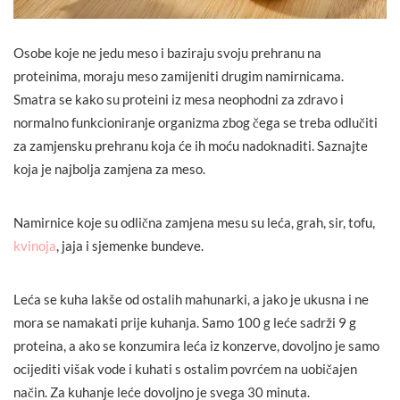
Osobe koje ne jedu meso i baziraju svoju prehranu na
proteinima, moraju meso zamijeniti drugim namirnicama.
Smatra se kako su proteini iz mesa neophodni za zdravo i
normalno funkcioniranje organizma zbog čega se treba odlučiti
za zamjensku prehranu koja će ih moću nadoknaditi. Saznajte
koja je najbolja zamjena za meso.
Namirnice koje su odlična zamjena mesu su leća, grah, sir, tofu,
kvinoja
, jaja i sjemenke bundeve.
Leća se kuha lakše od ostalih mahunarki, a jako je ukusna i ne
mora se namakati prije kuhanja. Samo 100 g leće sadrži 9 g
proteina, a ako se konzumira leća iz konzerve, dovoljno je samo
ocijediti višak vode i kuhati s ostalim povrćem na uobičajen
način. Za kuhanje leće dovoljno je svega 30 minuta.