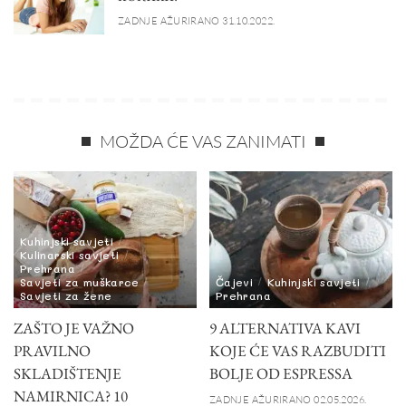
ZADNJE AŽURIRANO 31.10.2022.
MOŽDA ĆE VAS ZANIMATI
Kuhinjski savjeti
Kulinarski savjeti
Prehrana
Savjeti za muškarce
Čajevi
Kuhinjski savjeti
Savjeti za žene
Prehrana
ZAŠTO JE VAŽNO
9 ALTERNATIVA KAVI
PRAVILNO
KOJE ĆE VAS RAZBUDITI
SKLADIŠTENJE
BOLJE OD ESPRESSA
NAMIRNICA? 10
ZADNJE AŽURIRANO 02.05.2026.