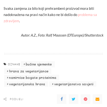
Svaka zamjena za bilo koji prehrambeni proizvod mora biti
nadoknađena na pravi način kako ne bi došlo do
problema sa
zdravljem
.
Autor: A.Z., Foto: Ralf Maassen (DTEurope)/Shutterstock
bučine sjemenke
OZNAKE
hrana za vegetarijance
namirnice bogate proteinima
vegetarijanska hrana
vegetarijanstvo savjeti
PODIJELI