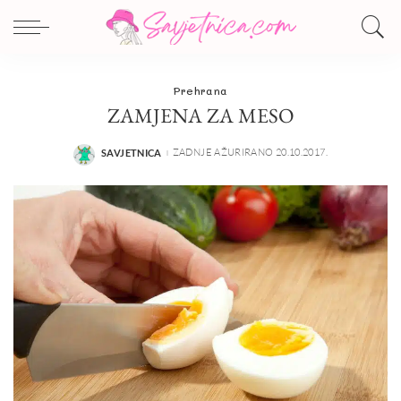
Prehrana
ZAMJENA ZA MESO
ZADNJE AŽURIRANO 20.10.2017.
SAVJETNICA
POSTED
BY