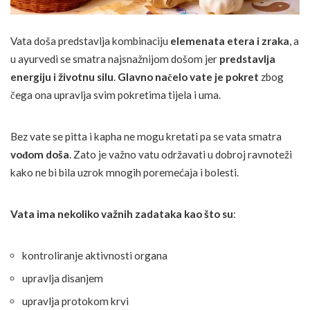
Vata doša predstavlja kombinaciju
elemenata etera i zraka
, a
u ayurvedi se smatra najsnažnijom došom jer
predstavlja
energiju i životnu silu
.
Glavno načelo vate je pokret
zbog
čega ona upravlja svim pokretima tijela i uma.
Bez vate se pitta i kapha ne mogu kretati pa se vata smatra
vođom doša
. Zato je važno vatu održavati u dobroj ravnoteži
kako ne bi bila uzrok mnogih poremećaja i bolesti.
Vata ima nekoliko važnih zadataka kao što su
:
kontroliranje aktivnosti organa
upravlja disanjem
upravlja protokom krvi