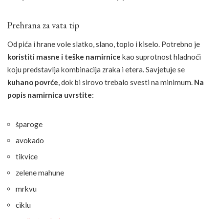
Prehrana za vata tip
Od pića i hrane vole slatko, slano, toplo i kiselo. Potrebno je
koristiti masne i teške namirnice
kao suprotnost hladnoći
koju predstavlja kombinacija zraka i etera. Savjetuje se
kuhano povrće
, dok bi sirovo trebalo svesti na minimum.
Na
popis namirnica uvrstite
:
šparoge
avokado
tikvice
zelene mahune
mrkvu
ciklu