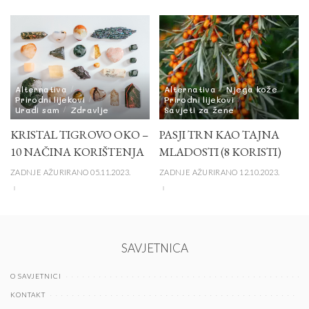
Alternativa
Alternativa
Njega kože
Prirodni lijekovi
Prirodni lijekovi
Uradi sam
Zdravlje
Savjeti za žene
KRISTAL TIGROVO OKO –
PASJI TRN KAO TAJNA
10 NAČINA KORIŠTENJA
MLADOSTI (8 KORISTI)
ZADNJE AŽURIRANO 05.11.2023.
ZADNJE AŽURIRANO 12.10.2023.
SAVJETNICA
O SAVJETNICI
KONTAKT