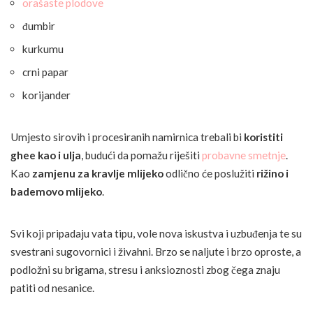
orašaste plodove
đumbir
kurkumu
crni papar
korijander
Umjesto sirovih i procesiranih namirnica trebali bi
koristiti
ghee kao i ulja
, budući da pomažu riješiti
probavne smetnje
.
Kao
zamjenu za kravlje mlijeko
odlično će poslužiti
rižino i
bademovo mlijeko
.
Svi koji pripadaju vata tipu, vole nova iskustva i uzbuđenja te su
svestrani sugovornici i živahni. Brzo se naljute i brzo oproste, a
podložni su brigama, stresu i anksioznosti zbog čega znaju
patiti od nesanice.