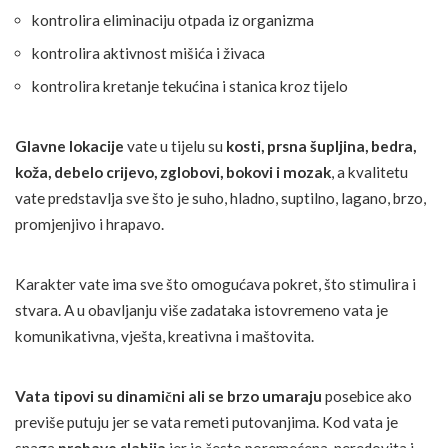
kontrolira eliminaciju otpada iz organizma
kontrolira aktivnost mišića i živaca
kontrolira kretanje tekućina i stanica kroz tijelo
Glavne lokacije
vate u tijelu su
kosti, prsna šupljina, bedra,
koža, debelo crijevo, zglobovi, bokovi i mozak
, a kvalitetu
vate predstavlja sve što je suho, hladno, suptilno, lagano, brzo,
promjenjivo i hrapavo.
Karakter vate ima sve što omogućava pokret, što stimulira i
stvara. A u obavljanju više zadataka istovremeno vata je
komunikativna, vješta, kreativna i maštovita.
Vata tipovi su dinamični ali se brzo umaraju
posebice ako
previše putuju jer se vata remeti putovanjima. Kod vata je
snaga
probave slabija
jer je često poremećena, neredovita i