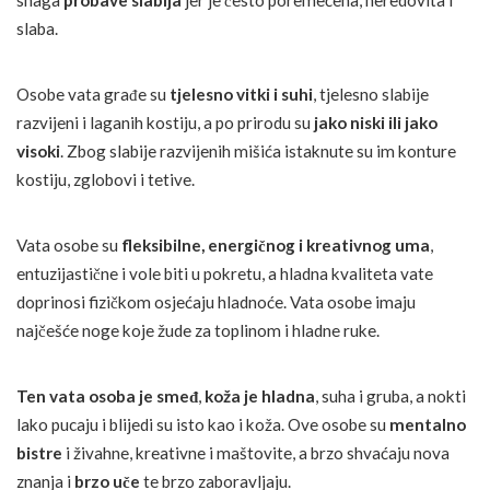
slaba.
Osobe vata građe su
tjelesno vitki i suhi
, tjelesno slabije
razvijeni i laganih kostiju, a po prirodu su
jako niski ili jako
visoki
. Zbog slabije razvijenih mišića istaknute su im konture
kostiju, zglobovi i tetive.
Vata osobe su
fleksibilne, energičnog i kreativnog uma
,
entuzijastične i vole biti u pokretu, a hladna kvaliteta vate
doprinosi fizičkom osjećaju hladnoće. Vata osobe imaju
najčešće noge koje žude za toplinom i hladne ruke.
Ten vata osoba je smeđ
,
koža je hladna
, suha i gruba, a nokti
lako pucaju i blijedi su isto kao i koža. Ove osobe su
mentalno
bistre
i živahne, kreativne i maštovite, a brzo shvaćaju nova
znanja i
brzo uče
te brzo zaboravljaju.