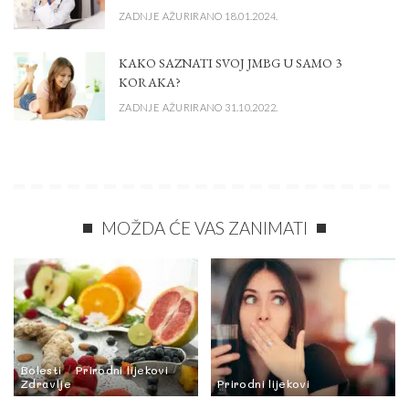
ZADNJE AŽURIRANO 18.01.2024.
KAKO SAZNATI SVOJ JMBG U SAMO 3
KORAKA?
ZADNJE AŽURIRANO 31.10.2022.
MOŽDA ĆE VAS ZANIMATI
Bolesti
Prirodni lijekovi
Zdravlje
Prirodni lijekovi