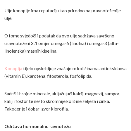
Ulje konoplje ima reputaciju kao prirodno najuravnoteženije
ulje.
O tome svjedoči i podatak da ovo ulje sadržava savršeno
uravnoteženi 3:1 omjer omega-6 (linolna) i omega-3 (alfa-
linolenska) masnih kiselina.
Konoplja
tijelo opskrbljuje značajnim količinama antioksidansa
(vitamin E), karotena, fitosterola, fosfolipida.
Sadrži i brojne minerale, uključujući kalcij, magnezij, sumpor,
kalij i fosfor te nešto skromnije količine željeza i cinka.
Također je i dobar izvor klorofila.
Održava hormonalnu ravnotežu