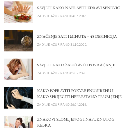
SAVJETI KAKO NAPRAVITI ZDRAVI SENDVIČ
ZADNJE AŽURIRANO 04.05.2016.
ZNAČENJE SATI I MINUTA – 48 DEFINICIJA
ZADNJE AŽURIRANO 31.10.2022.
SAVJETI KAKO ZAUSTAVITI POVRAĆANJE
ZADNJE AŽURIRANO 02.02.2020.
KAKO POPRAVITI POKVARENU SIRENU I
KAKO SPRIJEČITI NEPRESTANO TRUBLJENJE
ZADNJE AŽURIRANO 26.04.2016.
ZNAKOVI SLOMLJENOG I NAPUKNUTOG
REBRA