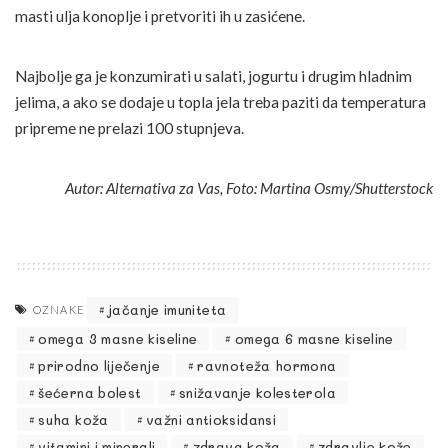
masti ulja konoplje i pretvoriti ih u zasićene.
Najbolje ga je konzumirati u salati, jogurtu i drugim hladnim
jelima, a ako se dodaje u topla jela treba paziti da temperatura
pripreme ne prelazi 100
stupnjeva.
Autor: Alternativa za Vas, Foto: Martina Osmy/Shutterstock
jačanje imuniteta
OZNAKE
omega 3 masne kiseline
omega 6 masne kiseline
prirodno liječenje
ravnoteža hormona
šećerna bolest
snižavanje kolesterola
suha koža
važni antioksidansi
vitamini i minerali
zdrava koža
zdravlje kože