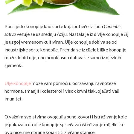
Podrijetlo konoplje kao sorte koja potječe iz roda
Cannabis
sativa
vezuje se uz srednju Aziju. Nastala je iz divlje konoplje čiji
je uzgoj vremenom kultiviran. Ulje konoplje dobiva se od
industrijske sorte konoplje. Premda se iz cijele biljke konoplje
može dobiti ulje, ono prvoklasno dobiva se samo iz njezinih
sjemenki.
Ulje konoplje
može vam pomoći u održavanju ravnoteže
hormona, smanjiti kolesterol i visok krvni tlak, ojačati vaš
imunitet.
O važnim svojstvima ovog ulja puno govori i istraživanje koje
je pokazalo da ulje konoplje sprječava oštećivanje mijelinske
ovojnice, membrane koja štiti živčane stanice.