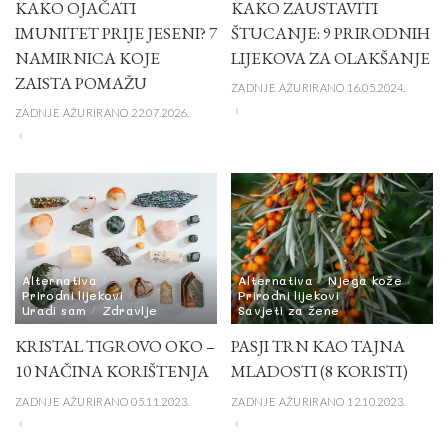
KAKO OJAČATI
KAKO ZAUSTAVITI
IMUNITET PRIJE JESENI? 7
ŠTUCANJE: 9 PRIRODNIH
NAMIRNICA KOJE
LIJEKOVA ZA OLAKŠANJE
ZAISTA POMAŽU
ZADNJE AŽURIRANO 16.05.2024.
ZADNJE AŽURIRANO 22.07.2026.
Alternativa
Alternativa
Njega kože
Prirodni lijekovi
Prirodni lijekovi
Uradi sam
Zdravlje
Savjeti za žene
KRISTAL TIGROVO OKO –
PASJI TRN KAO TAJNA
10 NAČINA KORIŠTENJA
MLADOSTI (8 KORISTI)
ZADNJE AŽURIRANO 05.11.2023.
ZADNJE AŽURIRANO 12.10.2023.