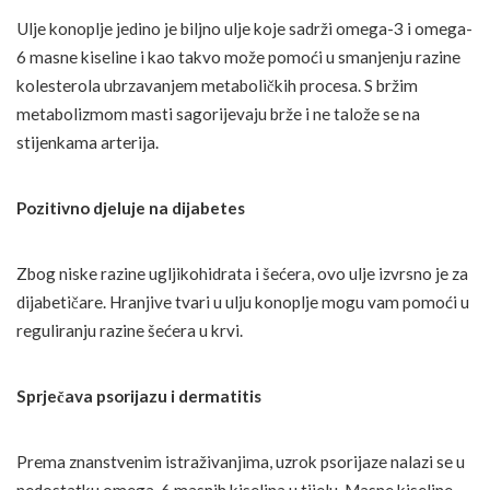
Ulje konoplje jedino je biljno ulje koje sadrži omega-3 i omega-
6 masne kiseline i kao takvo može pomoći u smanjenju razine
kolesterola ubrzavanjem metaboličkih procesa. S bržim
metabolizmom masti sagorijevaju brže i ne talože se na
stijenkama arterija.
Pozitivno djeluje na dijabetes
Zbog niske razine ugljikohidrata i šećera, ovo ulje izvrsno je za
dijabetičare. Hranjive tvari u ulju konoplje mogu vam pomoći u
reguliranju razine šećera u krvi.
Sprječava psorijazu i dermatitis
Prema znanstvenim istraživanjima, uzrok psorijaze nalazi se u
nedostatku omega-6 masnih kiselina u tijelu. Masne kiseline