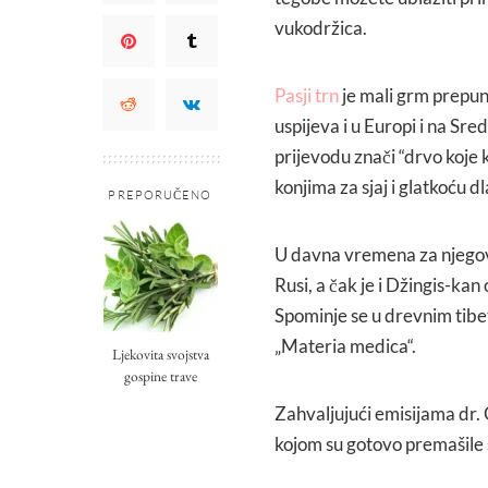
vukodržica.
Pasji trn
je mali grm prepun 
uspijeva i u Europi i na Sr
prijevodu znači “drvo koje ko
konjima za sjaj i glatkoću dl
PREPORUČENO
U davna vremena za njegova l
Rusi, a čak je i Džingis-kan
Spominje se u drevnim tibeta
„Materia medica“.
Ljekovita svojstva
gospine trave
Zahvaljujući emisijama dr.
kojom su gotovo premašile š