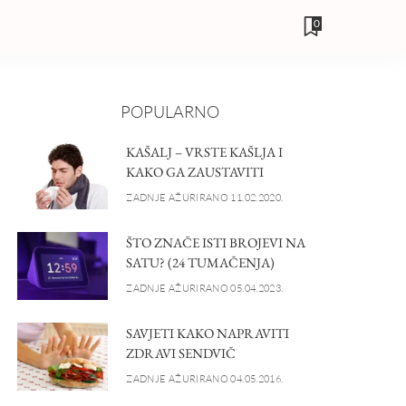
0
POPULARNO
KAŠALJ – VRSTE KAŠLJA I
KAKO GA ZAUSTAVITI
ZADNJE AŽURIRANO 11.02.2020.
ŠTO ZNAČE ISTI BROJEVI NA
SATU? (24 TUMAČENJA)
ZADNJE AŽURIRANO 05.04.2023.
SAVJETI KAKO NAPRAVITI
ZDRAVI SENDVIČ
ZADNJE AŽURIRANO 04.05.2016.