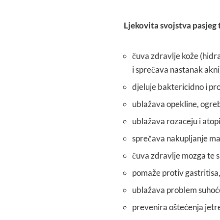
Ljekovita svojstva pasjeg 
čuva zdravlje kože (hidra
i sprečava nastanak akni
djeluje baktericidno i p
ublažava opekline, ogrebo
ublažava rozaceju i atopi
sprečava nakupljanje mas
čuva zdravlje mozga te s
pomaže protiv gastritisa, 
ublažava problem suhoće
prevenira oštećenja jetr