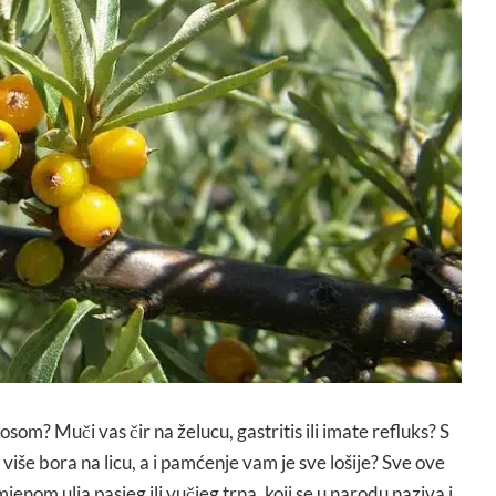
om? Muči vas čir na želucu, gastritis ili imate refluks? S
iše bora na licu, a i pamćenje vam je sve lošije? Sve ove
enom ulja pasjeg ili vučjeg trna, koji se u narodu naziva i