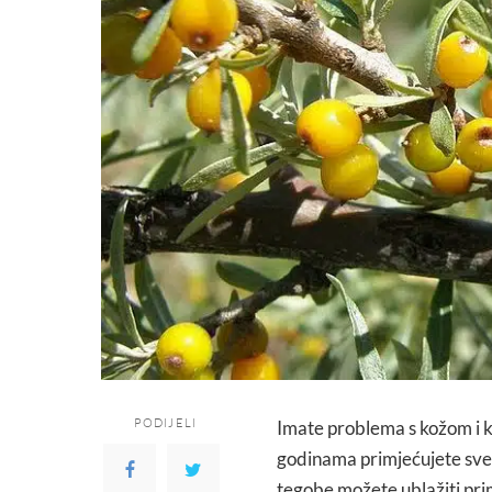
PODIJELI
Imate problema s kožom i kos
godinama primjećujete sve v
tegobe možete ublažiti primj