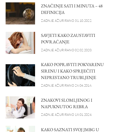
ZNAČENJE SATI I MINUTA – 48
DEFINICIJA
ZADNJE AŽURIRANO 31.10.2022.
SAVJETI KAKO ZAUSTAVITI
POVRAĆANJE
ZADNJE AŽURIRANO 02.02.2020.
KAKO POPRAVITI POKVARENU
SIRENU I KAKO SPRIJEČITI
NEPRESTANO TRUBLJENJE
ZADNJE AŽURIRANO 26.04.2016.
ZNAKOVI SLOMLJENOG I
NAPUKNUTOG REBRA
ZADNJE AŽURIRANO 18.01.2024.
KAKO SAZNATI SVOJ JMBG U