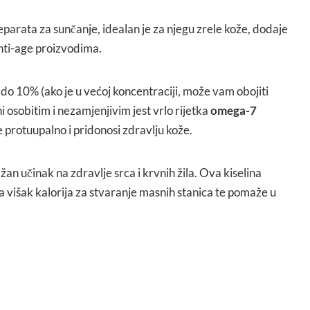
reparata za sunčanje, idealan je za njegu zrele kože, dodaje
anti-age proizvodima.
i do 10% (ako je u većoj koncentraciji, može vam obojiti
ni osobitim i nezamjenjivim jest vrlo rijetka
omega-7
je protuupalno i pridonosi zdravlju kože.
an učinak na zdravlje srca i krvnih žila. Ova kiselina
ma višak kalorija za stvaranje masnih stanica te pomaže u