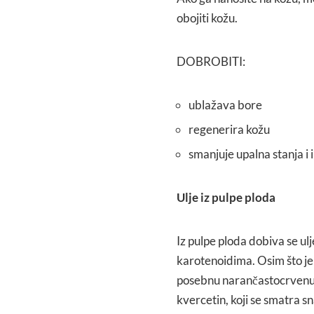
obojiti kožu.
DOBROBITI:
ublažava bore
regenerira kožu
smanjuje upalna stanja i i
Ulje iz pulpe ploda
Iz pulpe ploda dobiva se ul
karotenoidima. Osim što je
posebnu narančastocrvenu b
kvercetin, koji se smatra 