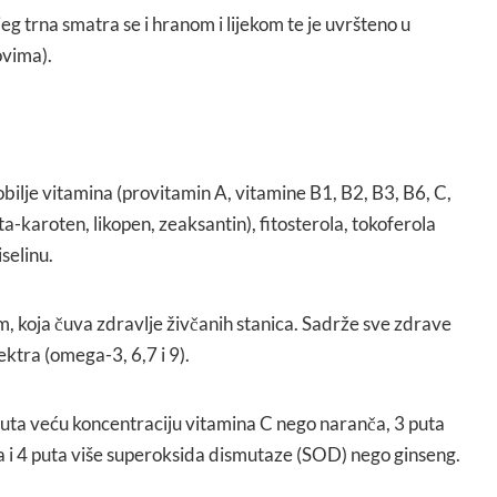
sjeg trna smatra se i hranom i lijekom te je uvršteno u
ovima).
bilje vitamina (provitamin A, vitamine B1, B2, B3, B6, C,
ta-karoten, likopen, zeaksantin), fitosterola, tokoferola
iselinu.
m, koja čuva zdravlje živčanih stanica. Sadrže sve zdrave
ektra (omega-3, 6,7 i 9).
uta veću koncentraciju vitamina C nego naranča, 3 puta
 i 4 puta više superoksida dismutaze (SOD) nego ginseng.