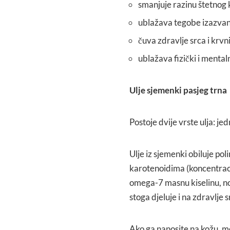
smanjuje razinu štetnog 
ublažava tegobe izazvane 
čuva zdravlje srca i krv
ublažava fizički i mental
Ulje sjemenki pasjeg trna
Postoje dvije vrste ulja: je
Ulje iz sjemenki obiluje po
karotenoidima (koncentracij
omega-7 masnu kiselinu, no
stoga djeluje i na zdravlje 
Ako ga nanosite na kožu, mo