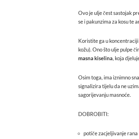
Ovo je ulje čest sastojak p
se i pakunzima za kosu te 
Koristite ga u koncentracij
kožu). Ono što ulje pulpe či
masna kiselina
, koja djelu
Osim toga, ima iznimno snaž
signalizira tijelu da ne uzi
sagorijevanju masnoće.
DOBROBITI:
potiče zacjeljivanje rana