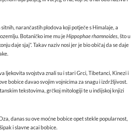
sitnih, narančastih plodova koji potječe s Himalaje, a
edozemlju. Botaničko ime mu je
Hippophae rhamnoides
, što u
nju daje sjaj”. Takav naziv nosi jer je bio običaj da se daje
ake.
jekovita svojstva znali su i stari Grci, Tibetanci, Kinezi i
 ove bobice davao svojim vojnicima za snagu i izdržljivost.
nskim tekstovima, grčkoj mitologiji te u indijskoj knjizi
 Oza, danas su ove moćne bobice opet stekle popularnost,
ipak i slavne acai bobice.