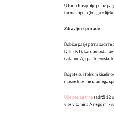
U Kini i Rusiji ulje pulpe pa
farmakopeju (knjigu o lijek
Zdravlje iz prirode
Bobice pasjeg trna sadrže o
D, E i K1), karotenoida (be
(vitamin A) i palitoleinsku k
Bogate su i folnom kiselino
masne kiseline iz omega sp
Ulje pasjeg trna
sadrži 12 p
više vitamina A nego mrkva