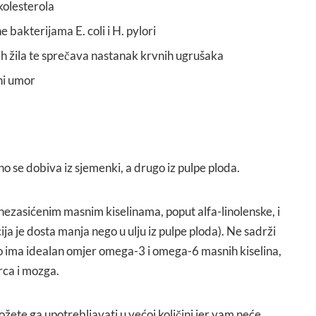
kolesterola
bakterijama E. coli i H. pylori
nih žila te sprečava nastanak krvnih ugrušaka
ni umor
dno se dobiva iz sjemenki, a drugo iz pulpe ploda.
linezasićenim masnim kiselinama, poput alfa-linolenske, i
a je dosta manja nego u ulju iz pulpe ploda). Ne sadrži
 ima idealan omjer omega-3 i omega-6 masnih kiselina,
srca i mozga.
žete ga upotrebljavati u većoj količini jer vam neće