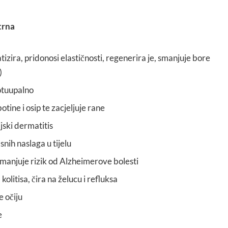
trna
tizira, pridonosi elastičnosti, regenerira je, smanjuje bore
)
rotuupalno
tine i osip te zacjeljuje rane
jski dermatitis
nih naslaga u tijelu
manjuje rizik od Alzheimerove bolesti
kolitisa, čira na želucu i refluksa
 očiju
e