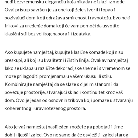
nudi bezvremensku eleganciju koja nikada ne izlazi iz mode.
Ovaj pristup savršen je za one koji žele stvoriti topao i
pozivajući dom, koji odražava smirenost i ravnotežu. Evo neki
trikovi za uređenje doma koji će vam pomoći da usvojite
klasični stil bez velikog napora ili izdataka.
Ako kupujete namještaj, kupujte klasične komade koji nisu
preskupi, ali koji su kvalitetni i čistih linija. Ovakav namještaj
lako se uklapa u različite dekoracijske sheme i s vremenom se
može prilagoditi promjenama u vašem ukusu ili stilu.
Kombinirajte namještaj da se slaže s cijelim stanom i da
povezuje prostorije, stvarajući sklad i kontinuitet kroz vaš
dom. Ovo je jedan od osnovnih trikova koji pomaže u stvaranju
koherentnog i uravnoteženog prostora.
Ako je vaš namještaj naslijeđen, možete ga pobojati i time
dobiti ljepši izgled. Ovo ne samo da će osvježiti izgled starog