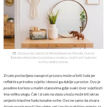
ZRCALA NISU SAMO ZA PROVJERAVANJE FRIZURE, ONA SU
ČAROBNI PROZORI KOJI DODAJU DUBINU I SVJETLOST SVAKOM
KUTKU VAŠEG DOMA.
Zrcalo postavljeno nasuprot prozoru može učiniti čuda jer
reflektira prirodno svjetlo i donosi ga dublje u prostor. Ovo je
posebno korisno u malim stanovima gdje svaki izvor svjetlosti
ima veliku ulogu. Čak i zrcalo na ulazu u kuću može biti ukras
umjesto klasične funkcionalne svrhe. Ovo ne samo da stvara
dojam prostranosti čim uđete, već i pruža praktično mjesto za