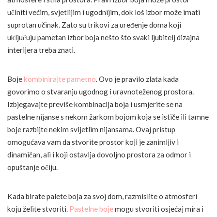
učiniti većim, svjetlijim i ugodnijim, dok loš izbor može imati
suprotan učinak. Zato su trikovi za uređenje doma koji
uključuju pametan izbor boja nešto što svaki ljubitelj dizajna
interijera treba znati.
Boje
kombinirajte pametno
. Ovo je pravilo zlata kada
govorimo o stvaranju ugodnog i uravnoteženog prostora.
Izbjegavajte previše kombinacija boja i usmjerite se na
pastelne nijanse s nekom žarkom bojom koja se ističe ili tamne
boje razbijte nekim svijetlim nijansama. Ovaj pristup
omogućava vam da stvorite prostor koji je zanimljiv i
dinamičan, ali i koji ostavlja dovoljno prostora za odmor i
opuštanje očiju.
Kada birate palete boja za svoj dom, razmislite o atmosferi
koju želite stvoriti.
Pastelne boje
mogu stvoriti osjećaj mira i