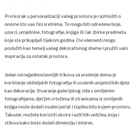
Prvi korak u personalizaciji vašeg prostora je razmisliti o
onome što vas čini sretnima. To mogu biti određene boje,
uzorci, umjetnine, fotografije, knjige ili čak zbirke predmeta
koje ste prikupljali tijekom godina. Ovi elementi mogu
poslužiti kao temelj vašeg dekorativnog sheme i pružiti vam
inspiraciju za ostatak prostora.
Jedan od najjednostavnijih trikova za uređenje doma je
korištenje obiteljskih fotografija ili osobnih umjetničkih djela
kao dekoracije. Stvaranje galerijskog zida s omiljenim
fotografijama, dječjim crtežima ili stranicama iz omiljenih
knjiga može dodati osobni pečat i toplinu bilo kojem prostoru.
Također, možete koristiti okvire različitih veličina, boja i
stilova kako biste dodali dimenziju i interes.