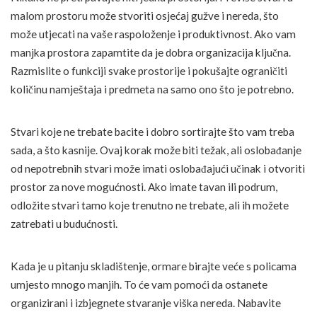
malom prostoru može stvoriti osjećaj gužve i nereda, što
može utjecati na vaše raspoloženje i produktivnost. Ako vam
manjka prostora zapamtite da je dobra organizacija ključna.
Razmislite o funkciji svake prostorije i pokušajte ograničiti
količinu namještaja i predmeta na samo ono što je potrebno.
Stvari koje ne trebate bacite i dobro sortirajte što vam treba
sada, a što kasnije. Ovaj korak može biti težak, ali oslobađanje
od nepotrebnih stvari može imati oslobađajući učinak i otvoriti
prostor za nove mogućnosti. Ako imate tavan ili podrum,
odložite stvari tamo koje trenutno ne trebate, ali ih možete
zatrebati u budućnosti.
Kada je u pitanju skladištenje, ormare birajte veće s policama
umjesto mnogo manjih. To će vam pomoći da ostanete
organizirani i izbjegnete stvaranje viška nereda. Nabavite