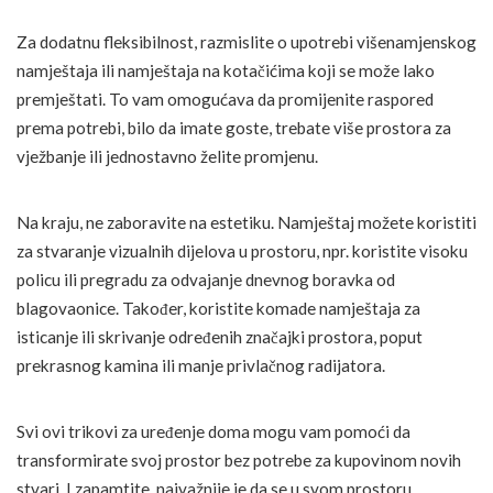
Za dodatnu fleksibilnost, razmislite o upotrebi višenamjenskog
namještaja ili namještaja na kotačićima koji se može lako
premještati. To vam omogućava da promijenite raspored
prema potrebi, bilo da imate goste, trebate više prostora za
vježbanje ili jednostavno želite promjenu.
Na kraju, ne zaboravite na estetiku. Namještaj možete koristiti
za stvaranje vizualnih dijelova u prostoru, npr. koristite visoku
policu ili pregradu za odvajanje dnevnog boravka od
blagovaonice. Također, koristite komade namještaja za
isticanje ili skrivanje određenih značajki prostora, poput
prekrasnog kamina ili manje privlačnog radijatora.
Svi ovi trikovi za uređenje doma mogu vam pomoći da
transformirate svoj prostor bez potrebe za kupovinom novih
stvari. I zapamtite, najvažnije je da se u svom prostoru