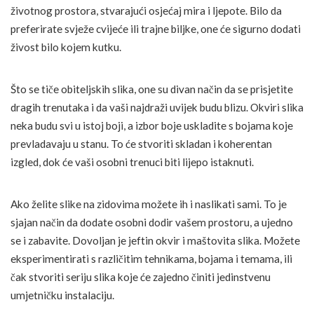
životnog prostora, stvarajući osjećaj mira i ljepote. Bilo da
preferirate svježe cvijeće ili trajne biljke, one će sigurno dodati
živost bilo kojem kutku.
Što se tiče obiteljskih slika, one su divan način da se prisjetite
dragih trenutaka i da vaši najdraži uvijek budu blizu. Okviri slika
neka budu svi u istoj boji, a izbor boje uskladite s bojama koje
prevladavaju u stanu. To će stvoriti skladan i koherentan
izgled, dok će vaši osobni trenuci biti lijepo istaknuti.
Ako želite slike na zidovima možete ih i naslikati sami. To je
sjajan način da dodate osobni dodir vašem prostoru, a ujedno
se i zabavite. Dovoljan je jeftin okvir i maštovita slika. Možete
eksperimentirati s različitim tehnikama, bojama i temama, ili
čak stvoriti seriju slika koje će zajedno činiti jedinstvenu
umjetničku instalaciju.