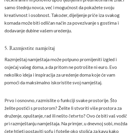
samo štednju novca, već i mogućnost da pokažete svoju
kreativnost i osobnost. Također, dijeljenje priče iza svakog
komada može biti odličan način za povezivanje s gostima i
dodavanje dubine vašem uređenju.
5. Razmjestite namještaj
Razmještaj namještaja može potpuno promijeniti izgled i
osjećaj vašeg doma, a da pritom ne potrošite ni euro. Evo
nekoliko ideja i inspiracija za uređenje doma koje će vam
pomoći da maksimalno iskoristite svoj namještaj.
Prvo i osnovno, razmislite o funkciji svake prostorije. Što
želite postići s prostorom? Želite li stvoriti više prostora za
druženje, opuštanje, rad ili nešto četvrto? Ovo će biti vaš vodič
pri razmještanju namještaja. Na primjer, u dnevnoj sobi, možda
ćete htjeti postaviti sofu i fotelje oko stolića za kavu kako