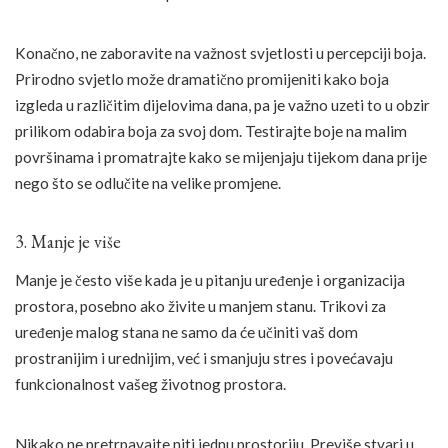
Konačno, ne zaboravite na važnost svjetlosti u percepciji boja.
Prirodno svjetlo može dramatično promijeniti kako boja
izgleda u različitim dijelovima dana, pa je važno uzeti to u obzir
prilikom odabira boja za svoj dom. Testirajte boje na malim
površinama i promatrajte kako se mijenjaju tijekom dana prije
nego što se odlučite na velike promjene.
3. Manje je više
Manje je često više kada je u pitanju uređenje i organizacija
prostora, posebno ako živite u manjem stanu. Trikovi za
uređenje malog stana ne samo da će učiniti vaš dom
prostranijim i urednijim, već i smanjuju stres i povećavaju
funkcionalnost vašeg životnog prostora.
Nikako ne pretrpavajte niti jednu prostoriju. Previše stvari u