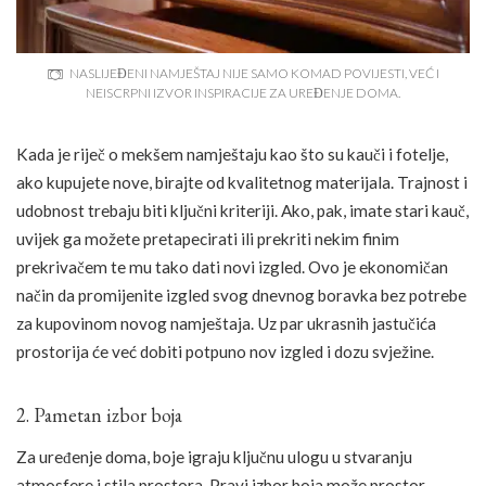
NASLIJEĐENI NAMJEŠTAJ NIJE SAMO KOMAD POVIJESTI, VEĆ I
NEISCRPNI IZVOR INSPIRACIJE ZA UREĐENJE DOMA.
Kada je riječ o mekšem namještaju kao što su kauči i fotelje,
ako kupujete nove, birajte od kvalitetnog materijala. Trajnost i
udobnost trebaju biti ključni kriteriji. Ako, pak, imate stari kauč,
uvijek ga možete pretapecirati ili prekriti nekim finim
prekrivačem te mu tako dati novi izgled. Ovo je ekonomičan
način da promijenite izgled svog dnevnog boravka bez potrebe
za kupovinom novog namještaja. Uz par ukrasnih jastučića
prostorija će već dobiti potpuno nov izgled i dozu svježine.
2. Pametan izbor boja
Za uređenje doma, boje igraju ključnu ulogu u stvaranju
atmosfere i stila prostora. Pravi izbor boja može prostor