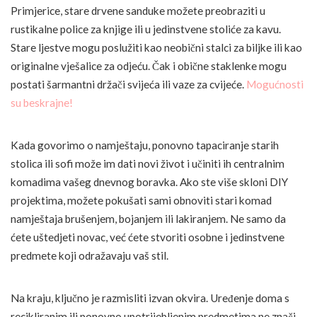
Primjerice, stare drvene sanduke možete preobraziti u
rustikalne police za knjige ili u jedinstvene stoliće za kavu.
Stare ljestve mogu poslužiti kao neobični stalci za biljke ili kao
originalne vješalice za odjeću. Čak i obične staklenke mogu
postati šarmantni držači svijeća ili vaze za cvijeće.
Mogućnosti
su beskrajne!
Kada govorimo o namještaju, ponovno tapaciranje starih
stolica ili sofi može im dati novi život i učiniti ih centralnim
komadima vašeg dnevnog boravka. Ako ste više skloni DIY
projektima, možete pokušati sami obnoviti stari komad
namještaja brušenjem, bojanjem ili lakiranjem. Ne samo da
ćete uštedjeti novac, već ćete stvoriti osobne i jedinstvene
predmete koji odražavaju vaš stil.
Na kraju, ključno je razmisliti izvan okvira. Uređenje doma s
recikliranim ili ponovno upotrijebljenim predmetima ne znači