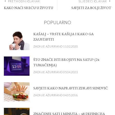
PRETHODNI ČLANAK
SLJEDEĆI ČLANAK
KAKO NAĆI SREĆU U ŽIVOTU
SAVJETI ZA BOLJI ŽIVOT
POPULARNO
KAŠALJ – VRSTE KAŠLJA I KAKO GA
ZAUSTAVITI
ZADNJE AŽURIRANO 11.02.2020.
ŠTO ZNAČE ISTI BROJEVI NA SATU? (24
TUMAČENJA)
ZADNJE AŽURIRANO 05.04.2023.
SAVJETI KAKO NAPRAVITI ZDRAVI SENDVIČ
ZADNJE AŽURIRANO 04.05.2016.
ZNAČENJE SATI I MINUTA – 48 DEFINICIJA