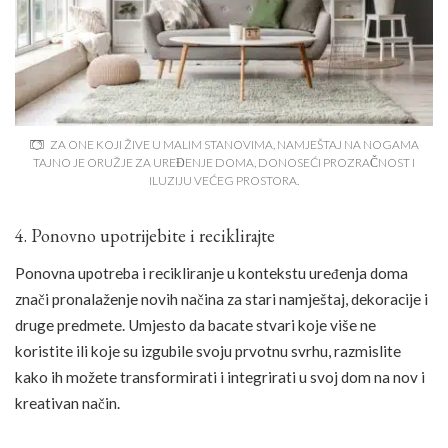
ZA ONE KOJI ŽIVE U MALIM STANOVIMA, NAMJEŠTAJ NA NOGAMA
TAJNO JE ORUŽJE ZA UREĐENJE DOMA, DONOSEĆI PROZRAČNOST I
ILUZIJU VEĆEG PROSTORA.
4. Ponovno upotrijebite i reciklirajte
Ponovna upotreba i recikliranje u kontekstu uređenja doma
znači pronalaženje novih načina za stari namještaj, dekoracije i
druge predmete. Umjesto da bacate stvari koje više ne
koristite ili koje su izgubile svoju prvotnu svrhu, razmislite
kako ih možete transformirati i integrirati u svoj dom na nov i
kreativan način.