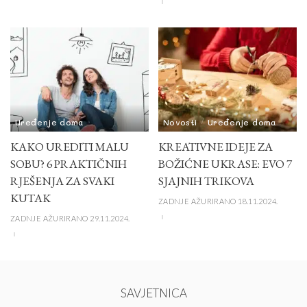
Uređenje doma
Novosti
Uređenje doma
KAKO UREDITI MALU
KREATIVNE IDEJE ZA
SOBU? 6 PRAKTIČNIH
BOŽIĆNE UKRASE: EVO 7
RJEŠENJA ZA SVAKI
SJAJNIH TRIKOVA
KUTAK
ZADNJE AŽURIRANO 18.11.2024.
ZADNJE AŽURIRANO 29.11.2024.
SAVJETNICA