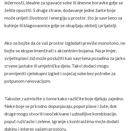
ležernosti, idealne za spavaće sobe ili dnevne boravke gdje se
želite opustiti. S druge strane, dodavanje jedne žarke boje
može unijeti životnost i energiju u prostor, što je savršeno za
kuhinje ili blagovaonice gdje se okupljaju obitelj i prijatelji.
Ako se bojite da će vaš prostor izgledati previše monotono, ne
bojte se eksperimentirati s akcentnim bojama. Na primjer,
svijetloplavi zid može poslužiti kao savršena pozadina za jarko
crvene jastuke ili umjetnička djela. Takvi dodaci mogu
promijeniti cjelokupni izgled i osjećaj sobe bez potrebe za
potpunom renovacijom.
Također, razmislite o tome kako različite boje djeluju zajedno.
Neke boje se prirodno dopunjavaju, poput plave i žute, dok
druge mogu stvoriti neočekivane i uzbudljive kombinacije,
poput ružičaste i zelene. Igranje s kontrastima može dodati
dubinu i interes vašem prostoru.