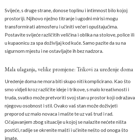
Svijeće, s druge strane, donose toplinu i intimnost bilo kojoj
prostoriji. Njihovo nježno titranje i ugodni mirisi mogu
transformirati atmosferu i učiniti večeri opuštajućima.
Postavite svijeće različitih veličina i oblika na stolove, police ili
u kupaonicu za spa doživljaj kod kuće. Samo pazite da su na
sigurnom mjestu i ne ostavljajte ih bez nadzora.
Mala ulaganja, velike promjene: Trikovi za uređenje doma
Uređenje doma ne mora biti skupo niti komplicirano. Kao što
smo vidjeli kroz različite ideje i trikove, s malo kreativnosti i
truda, svatko može pretvoriti svoj stan u prostor koji odražava
njegovu osobnost i stil. Ovako vaš stan može doživjeti
preporod uz malo novaca i mašte te uz vaš trud i rad.
Očajavanjem zbog situacije u kojoj se nalazite nećete ništa
postići, radije se okrenite mašti i učinite nešto od onoga što
imate.