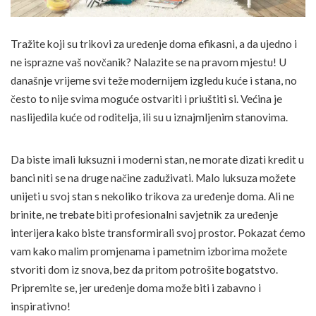
Tražite koji su trikovi za uređenje doma efikasni, a da ujedno i
ne isprazne vaš novčanik? Nalazite se na pravom mjestu! U
današnje vrijeme svi teže modernijem izgledu kuće i stana, no
često to nije svima moguće ostvariti i priuštiti si. Većina je
naslijedila kuće od roditelja, ili su u iznajmljenim stanovima.
Da biste imali luksuzni i moderni stan, ne morate dizati kredit u
banci niti se na druge načine zaduživati. Malo luksuza možete
unijeti u svoj stan s nekoliko trikova za uređenje doma. Ali ne
brinite, ne trebate biti profesionalni savjetnik za uređenje
interijera kako biste transformirali svoj prostor. Pokazat ćemo
vam kako malim promjenama i pametnim izborima možete
stvoriti dom iz snova, bez da pritom potrošite bogatstvo.
Pripremite se, jer uređenje doma može biti i zabavno i
inspirativno!