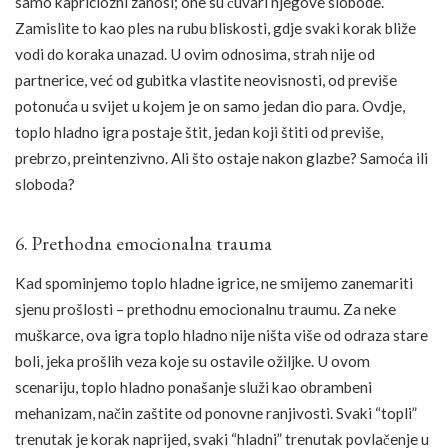
samo kapriciozni zanosi; one su čuvari njegove slobode.
Zamislite to kao ples na rubu bliskosti, gdje svaki korak bliže
vodi do koraka unazad. U ovim odnosima, strah nije od
partnerice, već od gubitka vlastite neovisnosti, od previše
potonuća u svijet u kojem je on samo jedan dio para. Ovdje,
toplo hladno igra postaje štit, jedan koji štiti od previše,
prebrzo, preintenzivno. Ali što ostaje nakon glazbe? Samoća ili
sloboda?
6. Prethodna emocionalna trauma
Kad spominjemo toplo hladne igrice, ne smijemo zanemariti
sjenu prošlosti – prethodnu emocionalnu traumu. Za neke
muškarce, ova igra toplo hladno nije ništa više od odraza stare
boli, jeka prošlih veza koje su ostavile ožiljke. U ovom
scenariju, toplo hladno ponašanje služi kao obrambeni
mehanizam, način zaštite od ponovne ranjivosti. Svaki “topli”
trenutak je korak naprijed, svaki “hladni” trenutak povlačenje u