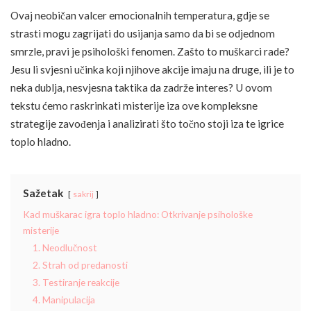
Ovaj neobičan valcer emocionalnih temperatura, gdje se
strasti mogu zagrijati do usijanja samo da bi se odjednom
smrzle, pravi je psihološki fenomen. Zašto to muškarci rade?
Jesu li svjesni učinka koji njihove akcije imaju na druge, ili je to
neka dublja, nesvjesna taktika da zadrže interes? U ovom
tekstu ćemo raskrinkati misterije iza ove kompleksne
strategije zavođenja i analizirati što točno stoji iza te igrice
toplo hladno.
Sažetak
sakrij
Kad muškarac igra toplo hladno: Otkrivanje psihološke
misterije
1. Neodlučnost
2. Strah od predanosti
3. Testiranje reakcije
4. Manipulacija