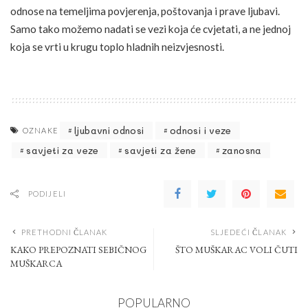
odnose na temeljima povjerenja, poštovanja i prave ljubavi.
Samo tako možemo nadati se vezi koja će cvjetati, a ne jednoj
koja se vrti u krugu toplo hladnih neizvjesnosti.
ljubavni odnosi
odnosi i veze
OZNAKE
savjeti za veze
savjeti za žene
zanosna
PODIJELI
PRETHODNI ČLANAK
SLJEDEĆI ČLANAK
KAKO PREPOZNATI SEBIČNOG
ŠTO MUŠKARAC VOLI ČUTI
MUŠKARCA
POPULARNO