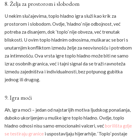
8. Želja za prostorom i slobodom
U nekim slučajevima, toplo hladno igra služi kao krik za
prostorom i slobodom. Ovdje, ‘hladno’ nije odbojnost, već
potreba za disanjem, dok ‘toplo’ nije obveza, već trenutak
bliskosti. U ovim toplo hladnim odnosima, muškarac se bori s
unutarnjim konfliktom između želje za neovisnošću i potrebom
za intimnošću. Ova vrsta igre toplo hladno može biti ne samo
izraz osobnih granica, već i tajni signal da se traži ravnoteža
između zajedništva i individualnosti, bez potpunog gubitka
jednog ili drugog.
9. Igra moći
Ah, igra moći – jedan od najstarijih motiva ljudskog ponašanja,
duboko ukorijenjen u muške igre toplo hladno. Ovdje, toplo
hladno odnosi nisu samo emocionalni valceri, već
borilišta gdje
se testiraju granice
i uspostavljaju hijerarhije. ‘Toplo’ postaje