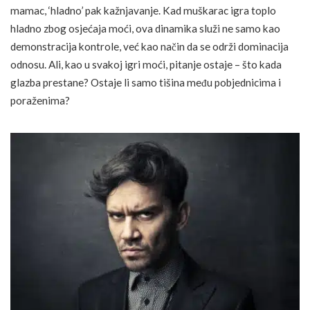
mamac, ‘hladno’ pak kažnjavanje. Kad muškarac igra toplo
hladno zbog osjećaja moći, ova dinamika služi ne samo kao
demonstracija kontrole, već kao način da se održi dominacija
odnosu. Ali, kao u svakoj igri moći, pitanje ostaje – što kada
glazba prestane? Ostaje li samo tišina među pobjednicima i
poraženima?