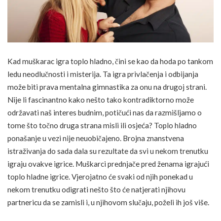
Kad muškarac igra toplo hladno, čini se kao da hoda po tankom
ledu neodlučnosti i misterija. Ta igra privlačenja i odbijanja
može biti prava mentalna gimnastika za onu na drugoj strani.
Nije li fascinantno kako nešto tako kontradiktorno može
održavati naš interes budnim, potičući nas da razmišljamo o
tome što točno druga strana misli ili osjeća? Toplo hladno
ponašanje u vezi nije neuobičajeno. Brojna znanstvena
istraživanja do sada dala su rezultate da svi u nekom trenutku
igraju ovakve igrice. Muškarci prednjače pred ženama igrajući
toplo hladne igrice. Vjerojatno će svaki od njih ponekad u
nekom trenutku odigrati nešto što će natjerati njihovu
partnericu da se zamisli i, u njihovom slučaju, poželi ih još više.