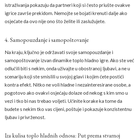
istraživanja pokazuju da partneri koji si često priušte ovakve
igrice završe prekidom. Nemojte se bojati krenuti dalje ako
osjećate da ovo nije ono što želite ili zaslužujete.
4. Samopouzdanje i samopoštovanje
Na kraju, ključno je održavati svoje samopouzdanje i
samopoštovanje izvan dinamike toplo hladno igre. Ako ste već
odlučili biti s nekim, onda uživajte u obostranoj ljubavi, a ne u
scenariju koji ste smislili u svojoj glavi i kojim ćete postići
kontra efekt. Nitko ne voli hladne i nezainteresirane osobe, a
pogotovo ako ovakvi osjećaju dolaze od nekog s kim smo u
vezi i tko bi nas trebao voljeti. Učinite korake ka tome da
budete s nekim tko vas cijeni, poštuje i pokazuje konzistentnu
ljubav i privrženost.
Iza kulisa toplo hladnih odnosa: Put prema stvarnoj