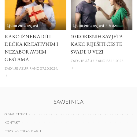
Ljubavni savjeti
Ljubavni savjeti
Veze
KAKO IZNENADITI
10 KORISNIH SAVJETA
DEČKA KREATIVNIM I
KAKO RIJEŠITI ČESTE
NEZABORAVNIM
SVAĐE U VEZI
GESTAMA
ZADNJE AŽURIRANO 23.11.2023.
ZADNJE AŽURIRANO 07.10.2024.
SAVJETNICA
O SAVJETNICI
KONTAKT
PRAVILA PRIVATNOSTI