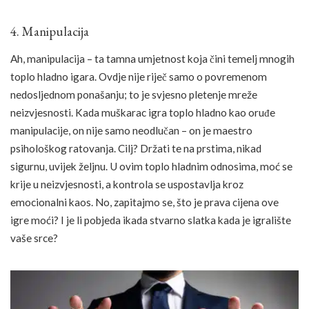
4. Manipulacija
Ah, manipulacija – ta tamna umjetnost koja čini temelj mnogih
toplo hladno igara. Ovdje nije riječ samo o povremenom
nedosljednom ponašanju; to je svjesno pletenje mreže
neizvjesnosti. Kada muškarac igra toplo hladno kao oruđe
manipulacije, on nije samo neodlučan – on je maestro
psihološkog ratovanja. Cilj? Držati te na prstima, nikad
sigurnu, uvijek željnu. U ovim toplo hladnim odnosima, moć se
krije u neizvjesnosti, a kontrola se uspostavlja kroz
emocionalni kaos. No, zapitajmo se, što je prava cijena ove
igre moći? I je li pobjeda ikada stvarno slatka kada je igralište
vaše srce?