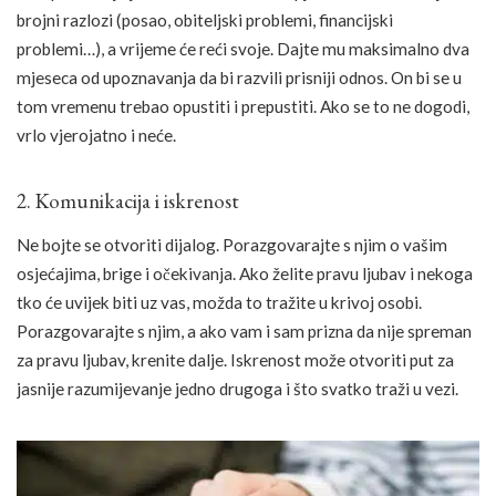
brojni razlozi (posao, obiteljski problemi, financijski
problemi…), a vrijeme će reći svoje. Dajte mu maksimalno dva
mjeseca od upoznavanja da bi razvili prisniji odnos. On bi se u
tom vremenu trebao opustiti i prepustiti. Ako se to ne dogodi,
vrlo vjerojatno i neće.
2. Komunikacija i iskrenost
Ne bojte se otvoriti dijalog. Porazgovarajte s njim o vašim
osjećajima, brige i očekivanja. Ako želite pravu ljubav i nekoga
tko će uvijek biti uz vas, možda to tražite u krivoj osobi.
Porazgovarajte s njim, a ako vam i sam prizna da nije spreman
za pravu ljubav, krenite dalje. Iskrenost može otvoriti put za
jasnije razumijevanje jedno drugoga i što svatko traži u vezi.