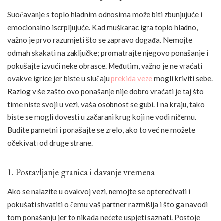
Suočavanje s toplo hladnim odnosima može biti zbunjujuće i
emocionalno iscrpljujuće. Kad muškarac igra toplo hladno,
važno je prvo razumjeti što se zapravo događa. Nemojte
odmah skakati na zaključke; promatrajte njegovo ponašanje i
pokušajte izvući neke obrasce. Međutim, važno je ne vraćati
ovakve igrice jer biste u slučaju
prekida veze
mogli kriviti sebe.
Razlog više zašto ovo ponašanje nije dobro vraćati je taj što
time niste svoji u vezi, vaša osobnost se gubi. I na kraju, tako
biste se mogli dovesti u začarani krug koji ne vodi ničemu.
Budite pametni i ponašajte se zrelo, ako to već ne možete
očekivati od druge strane.
1. Postavljanje granica i davanje vremena
Ako se nalazite u ovakvoj vezi, nemojte se opterećivati i
pokušati shvatiti o čemu vaš partner razmišlja i što ga navodi
tom ponašanju jer to nikada nećete uspjeti saznati. Postoje