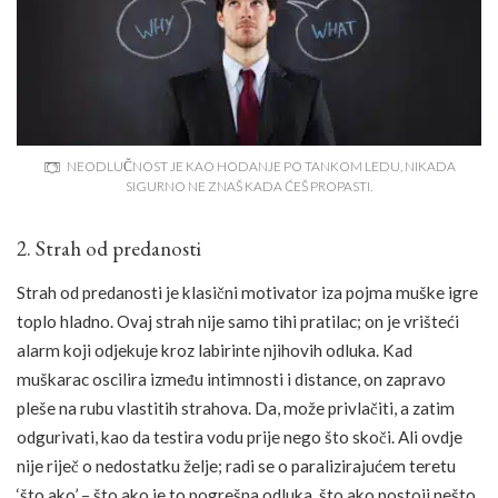
NEODLUČNOST JE KAO HODANJE PO TANKOM LEDU, NIKADA
SIGURNO NE ZNAŠ KADA ĆEŠ PROPASTI.
2. Strah od predanosti
Strah od predanosti je klasični motivator iza pojma muške igre
toplo hladno. Ovaj strah nije samo tihi pratilac; on je vrišteći
alarm koji odjekuje kroz labirinte njihovih odluka. Kad
muškarac oscilira između intimnosti i distance, on zapravo
pleše na rubu vlastitih strahova. Da, može privlačiti, a zatim
odgurivati, kao da testira vodu prije nego što skoči. Ali ovdje
nije riječ o nedostatku želje; radi se o paralizirajućem teretu
‘što ako’ – što ako je to pogrešna odluka, što ako postoji nešto