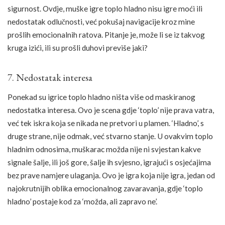
sigurnost. Ovdje, muške igre toplo hladno nisu igre moći ili
nedostatak odlučnosti, već pokušaj navigacije kroz mine
prošlih emocionalnih ratova. Pitanje je, može li se iz takvog
kruga izići, ili su prošli duhovi previše jaki?
7. Nedostatak interesa
Ponekad su igrice toplo hladno ništa više od maskiranog
nedostatka interesa. Ovo je scena gdje ‘toplo’ nije prava vatra,
već tek iskra koja se nikada ne pretvori u plamen. ‘Hladno’, s
druge strane, nije odmak, već stvarno stanje. U ovakvim toplo
hladnim odnosima, muškarac možda nije ni svjestan kakve
signale šalje, ili još gore, šalje ih svjesno, igrajući s osjećajima
bez prave namjere ulaganja. Ovo je igra koja nije igra, jedan od
najokrutnijih oblika emocionalnog zavaravanja, gdje ‘toplo
hladno’ postaje kod za ‘možda, ali zapravo ne’.