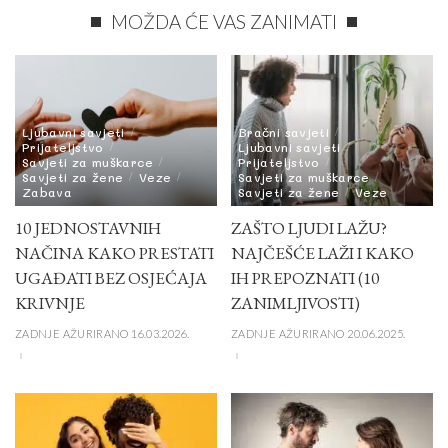
MOŽDA ĆE VAS ZANIMATI
Ljubavni savjeti
Bračni savjeti
Prijateljstvo
Ljubavni savjeti
Savjeti za muškarce
Prijateljstvo
Savjeti za žene
Veze
Savjeti za muškarce
Zabava
Savjeti za žene
Veze
10 JEDNOSTAVNIH
ZAŠTO LJUDI LAŽU?
NAČINA KAKO PRESTATI
NAJČEŠĆE LAŽI I KAKO
UGAĐATI BEZ OSJEĆAJA
IH PREPOZNATI (10
KRIVNJE
ZANIMLJIVOSTI)
ZADNJE AŽURIRANO 16.03.2026.
ZADNJE AŽURIRANO 20.06.2025.