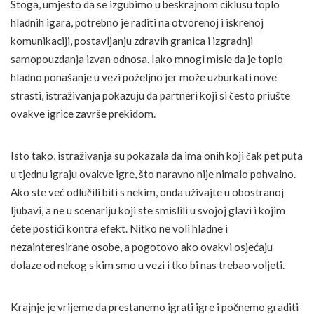
Stoga, umjesto da se izgubimo u beskrajnom ciklusu toplo
hladnih igara, potrebno je raditi na otvorenoj i iskrenoj
komunikaciji, postavljanju zdravih granica i izgradnji
samopouzdanja izvan odnosa. Iako mnogi misle da je toplo
hladno ponašanje u vezi poželjno jer može uzburkati nove
strasti, istraživanja pokazuju da partneri koji si često priušte
ovakve igrice završe prekidom.
Isto tako, istraživanja su pokazala da ima onih koji čak pet puta
u tjednu igraju ovakve igre, što naravno nije nimalo pohvalno.
Ako ste već odlučili biti s nekim, onda uživajte u obostranoj
ljubavi, a ne u scenariju koji ste smislili u svojoj glavi i kojim
ćete postići kontra efekt. Nitko ne voli hladne i
nezainteresirane osobe, a pogotovo ako ovakvi osjećaju
dolaze od nekog s kim smo u vezi i tko bi nas trebao voljeti.
Krajnje je vrijeme da prestanemo igrati igre i počnemo graditi