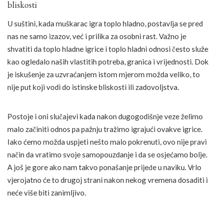
bliskosti
U suštini, kada muškarac igra toplo hladno, postavlja se pred
nas ne samo izazov, već i prilika za osobni rast. Važno je
shvatiti da toplo hladne igrice i toplo hladni odnosi često služe
kao ogledalo naših vlastitih potreba, granica i vrijednosti. Dok
je iskušenje za uzvraćanjem istom mjerom možda veliko, to
nije put koji vodi do istinske bliskosti ili zadovoljstva.
Postoje i oni slučajevi kada nakon dugogodišnje veze želimo
malo začiniti odnos pa pažnju tražimo igrajući ovakve igrice.
Iako ćemo možda uspjeti nešto malo pokrenuti, ovo nije pravi
način da vratimo svoje samopouzdanje i da se osjećamo bolje.
A još je gore ako nam takvo ponašanje prijeđe u naviku. Vrlo
vjerojatno će to drugoj strani nakon nekog vremena dosaditi i
neće više biti zanimljivo.