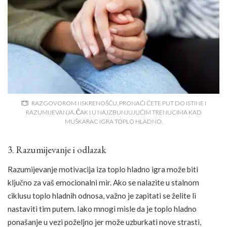
RAZGOVOROM I ISKRENOŠĆU, PRONAĆI ĆETE PUT DO ISTINE I
RAZUMIJEVANJA, ČAK I U NAJZBUNJUJUĆIM TRENUCIMA KAD
MUŠKARAC IGRA TOPLO HLADNO.
3. Razumijevanje i odlazak
Razumijevanje motivacija iza toplo hladno igra može biti
ključno za vaš emocionalni mir. Ako se nalazite u stalnom
ciklusu toplo hladnih odnosa, važno je zapitati se želite li
nastaviti tim putem. Iako mnogi misle da je toplo hladno
ponašanje u vezi poželjno jer može uzburkati nove strasti,