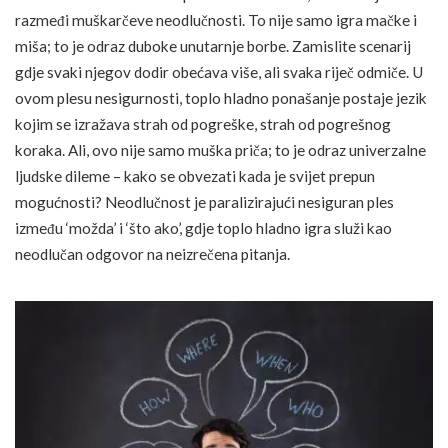
razmeđi muškarčeve neodlučnosti. To nije samo igra mačke i
miša; to je odraz duboke unutarnje borbe. Zamislite scenarij
gdje svaki njegov dodir obećava više, ali svaka riječ odmiče. U
ovom plesu nesigurnosti, toplo hladno ponašanje postaje jezik
kojim se izražava strah od pogreške, strah od pogrešnog
koraka. Ali, ovo nije samo muška priča; to je odraz univerzalne
ljudske dileme – kako se obvezati kada je svijet prepun
mogućnosti? Neodlučnost je paralizirajući nesiguran ples
između ‘možda’ i ‘što ako’, gdje toplo hladno igra služi kao
neodlučan odgovor na neizrečena pitanja.