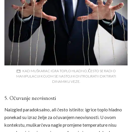
KAD MUŠKARAC IGRA TOPLO HLADNO, ČESTO SE RADI O
MANIPULACIJI KOJOM SE NASTOJI KONTROLIRATI I DIKTIRATI
DINAMIKU VEZE.
5. Očuvanje neovisnosti
Naizgled paradoksalno, ali često istinito: igrice toplo hladno
ponekad su izraz želje za očuvanjem neovisnosti. U ovom
kontekstu, muškarčeva nagle promjene temperature nisu