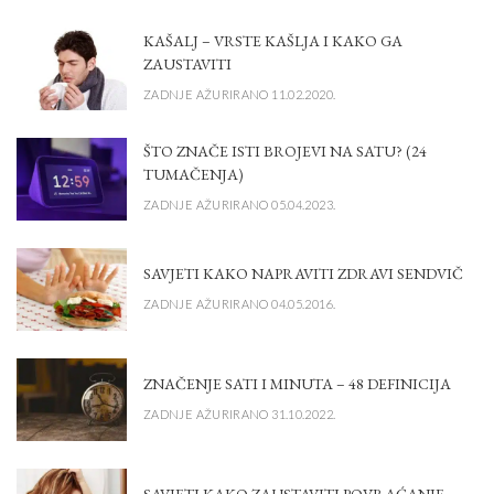
KAŠALJ – VRSTE KAŠLJA I KAKO GA
ZAUSTAVITI
ZADNJE AŽURIRANO 11.02.2020.
ŠTO ZNAČE ISTI BROJEVI NA SATU? (24
TUMAČENJA)
ZADNJE AŽURIRANO 05.04.2023.
SAVJETI KAKO NAPRAVITI ZDRAVI SENDVIČ
ZADNJE AŽURIRANO 04.05.2016.
ZNAČENJE SATI I MINUTA – 48 DEFINICIJA
ZADNJE AŽURIRANO 31.10.2022.
SAVJETI KAKO ZAUSTAVITI POVRAĆANJE