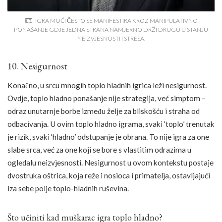
IGRA MOĆI ČESTO SE MANIFESTIRA KROZ MANIPULATIVNO
PONAŠANJE GDJE JEDNA STRANA NAMJERNO DRŽI DRUGU U STANJU
NEIZVJESNOSTI I STRESA.
10. Nesigurnost
Konačno, u srcu mnogih toplo hladnih igrica leži nesigurnost.
Ovdje, toplo hladno ponašanje nije strategija, već simptom –
odraz unutarnje borbe između želje za bliskošću i straha od
odbacivanja. U ovim toplo hladno igrama, svaki ‘toplo’ trenutak
je rizik, svaki ‘hladno’ odstupanje je obrana. To nije igra za one
slabe srca, već za one koji se bore s vlastitim odrazima u
ogledalu neizvjesnosti. Nesigurnost u ovom kontekstu postaje
dvostruka oštrica, koja reže i nosioca i primatelja, ostavljajući
iza sebe polje toplo-hladnih ruševina.
Što učiniti kad muškarac igra toplo hladno?