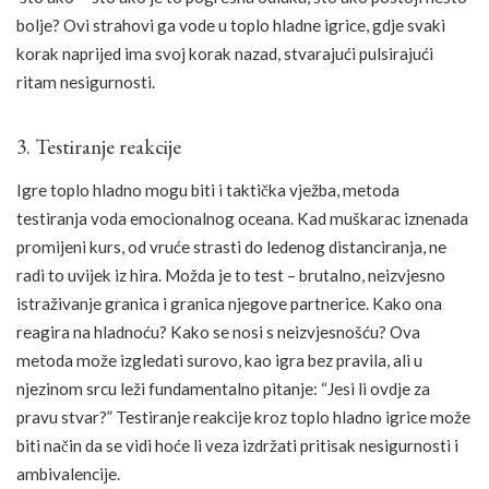
bolje? Ovi strahovi ga vode u toplo hladne igrice, gdje svaki
korak naprijed ima svoj korak nazad, stvarajući pulsirajući
ritam nesigurnosti.
3. Testiranje reakcije
Igre toplo hladno mogu biti i taktička vježba, metoda
testiranja voda emocionalnog oceana. Kad muškarac iznenada
promijeni kurs, od vruće strasti do ledenog distanciranja, ne
radi to uvijek iz hira. Možda je to test – brutalno, neizvjesno
istraživanje granica i granica njegove partnerice. Kako ona
reagira na hladnoću? Kako se nosi s neizvjesnošću? Ova
metoda može izgledati surovo, kao igra bez pravila, ali u
njezinom srcu leži fundamentalno pitanje: “Jesi li ovdje za
pravu stvar?” Testiranje reakcije kroz toplo hladno igrice može
biti način da se vidi hoće li veza izdržati pritisak nesigurnosti i
ambivalencije.