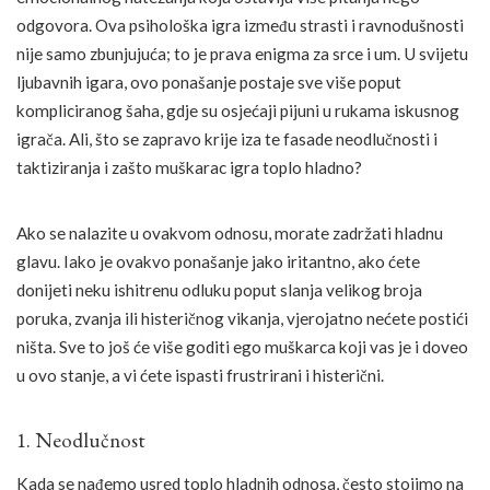
odgovora. Ova psihološka igra između strasti i ravnodušnosti
nije samo zbunjujuća; to je prava enigma za srce i um. U svijetu
ljubavnih igara, ovo ponašanje postaje sve više poput
kompliciranog šaha, gdje su osjećaji pijuni u rukama iskusnog
igrača. Ali, što se zapravo krije iza te fasade neodlučnosti i
taktiziranja i zašto muškarac igra toplo hladno?
Ako se nalazite u ovakvom odnosu, morate zadržati hladnu
glavu. Iako je ovakvo ponašanje jako iritantno, ako ćete
donijeti neku ishitrenu odluku poput slanja velikog broja
poruka, zvanja ili histeričnog vikanja, vjerojatno nećete postići
ništa. Sve to još će više goditi ego muškarca koji vas je i doveo
u ovo stanje, a vi ćete ispasti frustrirani i histerični.
1. Neodlučnost
Kada se nađemo usred toplo hladnih odnosa, često stojimo na