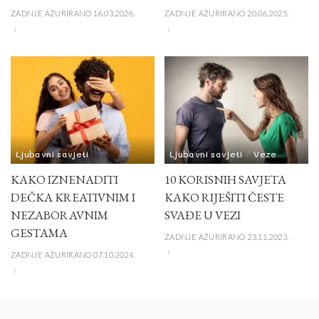
ZADNJE AŽURIRANO 16.03.2026.
ZADNJE AŽURIRANO 20.06.2025.
Ljubavni savjeti
Ljubavni savjeti
Veze
KAKO IZNENADITI
10 KORISNIH SAVJETA
DEČKA KREATIVNIM I
KAKO RIJEŠITI ČESTE
NEZABORAVNIM
SVAĐE U VEZI
GESTAMA
ZADNJE AŽURIRANO 23.11.2023.
ZADNJE AŽURIRANO 07.10.2024.