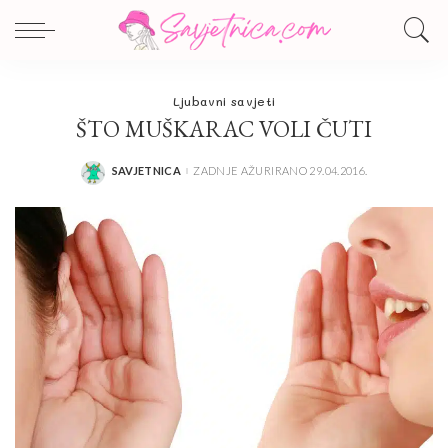
Ljubavni savjeti
ŠTO MUŠKARAC VOLI ČUTI
SAVJETNICA
ZADNJE AŽURIRANO 29.04.2016.
POSTED
BY