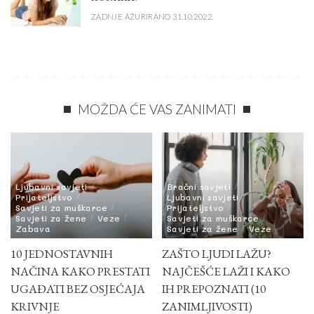
ZADNJE AŽURIRANO 31.10.2022.
MOŽDA ĆE VAS ZANIMATI
Ljubavni savjeti
Bračni savjeti
Prijateljstvo
Ljubavni savjeti
Savjeti za muškarce
Prijateljstvo
Savjeti za žene
Veze
Savjeti za muškarce
Zabava
Savjeti za žene
Veze
10 JEDNOSTAVNIH
ZAŠTO LJUDI LAŽU?
NAČINA KAKO PRESTATI
NAJČEŠĆE LAŽI I KAKO
UGAĐATI BEZ OSJEĆAJA
IH PREPOZNATI (10
KRIVNJE
ZANIMLJIVOSTI)