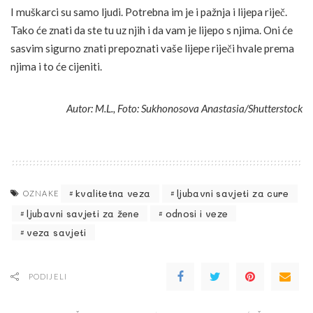
I muškarci su samo ljudi. Potrebna im je i pažnja i lijepa riječ.
Tako će znati da ste tu uz njih i da vam je lijepo s njima. Oni će
sasvim sigurno znati prepoznati vaše lijepe riječi hvale prema
njima i to će cijeniti.
Autor: M.L., Foto: Sukhonosova Anastasia/Shutterstock
kvalitetna veza
ljubavni savjeti za cure
OZNAKE
ljubavni savjeti za žene
odnosi i veze
veza savjeti
PODIJELI