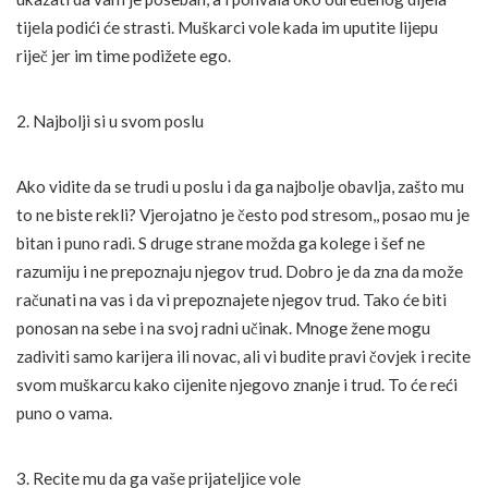
tijela podići će strasti. Muškarci vole kada im uputite lijepu
riječ jer im time podižete ego.
2. Najbolji si u svom poslu
Ako vidite da se trudi u poslu i da ga najbolje obavlja, zašto mu
to ne biste rekli? Vjerojatno je često pod stresom,, posao mu je
bitan i puno radi. S druge strane možda ga kolege i šef ne
razumiju i ne prepoznaju njegov trud. Dobro je da zna da može
računati na vas i da vi prepoznajete njegov trud. Tako će biti
ponosan na sebe i na svoj radni učinak. Mnoge žene mogu
zadiviti samo karijera ili novac, ali vi budite pravi čovjek i recite
svom muškarcu kako cijenite njegovo znanje i trud. To će reći
puno o vama.
3. Recite mu da ga vaše prijateljice vole