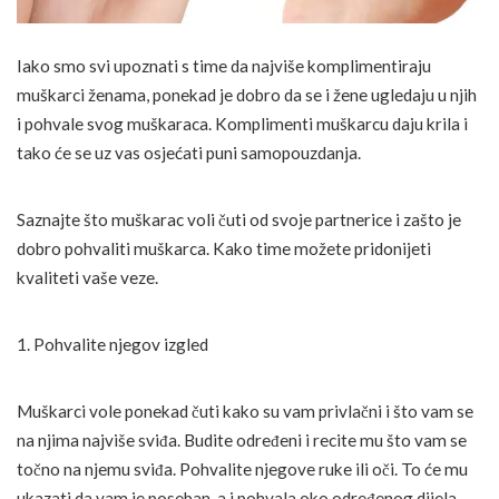
Iako smo svi upoznati s time da najviše komplimentiraju
muškarci ženama, ponekad je dobro da se i žene ugledaju u njih
i pohvale svog muškaraca. Komplimenti muškarcu daju krila i
tako će se uz vas osjećati puni samopouzdanja.
Saznajte što muškarac voli čuti od svoje partnerice i zašto je
dobro pohvaliti muškarca. Kako time možete pridonijeti
kvaliteti vaše veze.
1. Pohvalite njegov izgled
Muškarci vole ponekad čuti kako su vam privlačni i što vam se
na njima najviše sviđa. Budite određeni i recite mu što vam se
točno na njemu sviđa. Pohvalite njegove ruke ili oči. To će mu
ukazati da vam je poseban, a i pohvala oko određenog dijela