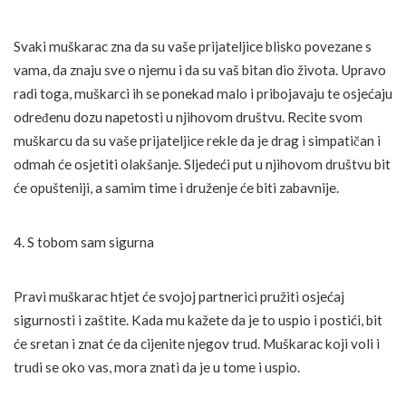
Svaki muškarac zna da su vaše prijateljice blisko povezane s
vama, da znaju sve o njemu i da su vaš bitan dio života. Upravo
radi toga, muškarci ih se ponekad malo i pribojavaju te osjećaju
određenu dozu napetosti u njihovom društvu. Recite svom
muškarcu da su vaše prijateljice rekle da je drag i simpatičan i
odmah će osjetiti olakšanje. Sljedeći put u njihovom društvu bit
će opušteniji, a samim time i druženje će biti zabavnije.
4. S tobom sam sigurna
Pravi muškarac htjet će svojoj partnerici pružiti osjećaj
sigurnosti i zaštite. Kada mu kažete da je to uspio i postići, bit
će sretan i znat će da cijenite njegov trud. Muškarac koji voli i
trudi se oko vas, mora znati da je u tome i uspio.