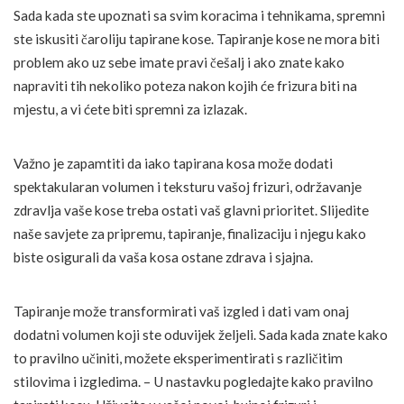
Sada kada ste upoznati sa svim koracima i tehnikama, spremni
ste iskusiti čaroliju tapirane kose. Tapiranje kose ne mora biti
problem ako uz sebe imate pravi češalj i ako znate kako
napraviti tih nekoliko poteza nakon kojih će frizura biti na
mjestu, a vi ćete biti spremni za izlazak.
Važno je zapamtiti da iako tapirana kosa može dodati
spektakularan volumen i teksturu vašoj frizuri, održavanje
zdravlja vaše kose treba ostati vaš glavni prioritet. Slijedite
naše savjete za pripremu, tapiranje, finalizaciju i njegu kako
biste osigurali da vaša kosa ostane zdrava i sjajna.
Tapiranje može transformirati vaš izgled i dati vam onaj
dodatni volumen koji ste oduvijek željeli. Sada kada znate kako
to pravilno učiniti, možete eksperimentirati s različitim
stilovima i izgledima. – U nastavku pogledajte kako pravilno