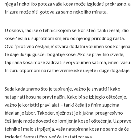
njega i nekoliko poteza vaša kosa može izgledati prekrasno, a
frizura može biti gotova za samo nekoliko minuta.
U osnovi, radi se o tehnici kojom se, koristeći tanki češalj, dio
kose češlja u suprotnom smjeru od njenog prirodnog rasta.
Ovo “protivno češljanje” stvara dodatni volumen kod korijena
te daje iluziju gušće i bogatije kose. Ako se pravilno izvede,
tapirana kosa može zadržati svoj volumen satima, čineći vašu
frizuru otpornom na razne vremenske uvjete i duge događaje.
Sada kada znamo što je tapiranje, važno je shvatiti i kako
natapirati kosu na pravi način. Kako bi se izbjeglo oštećenje,
važno je koristiti pravi alat – tanki češalj s finim zupcima
idealan je izbor. Također, nježnost je ključna; preagresivno
češljanje može dovesti do lomljenja kose i oštećenja. Uz prave
tehnike i malo strpljenja, vaša natapirana kosa ne samo da će
izgledati fantastično, već će i ostati zdrava.