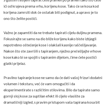
S gustim češljem tapirat ćete pramen po pramen tako što ćete
ići od krajeva prema vrhu, korijenu kose. Tako će se kosa kod
korijena zamrsiti dok će ostatak biti podignut, a upravo je to
ono što želite postići.
Važno je zapamtiti da ne trebate tapirati cijelu duljinu pramena.
Fokusirajte se samo na dio bliže korijenu kako biste izbjegli
nepotrebno oštećenje kose i olakšali kasnije raščešljavanje.
Nakon što ste završili s tapiranjem, nježno prečešljajte vrhove
kose kako bi se spojili s tapiranim dijelom, čime ćete postići
glatki prijelaz.
Pravilno tapiranje kose ne samo da će dati vašoj frizuri dodatni
volumen i teksturu, već će vam omogućiti i da
eksperimentirate s različitim stilovima. Bilo da tapirate samo
gornji sloj kose za suptilan efekt ili cijelo vlasište za
dramatičniji izgled, s pravim pristupom vaša tapirana kosa bit