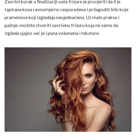
Završni korak u finalizaciji vaše frizure je provjeriti da li je
tapirana kosa ravnomjerno raspoređena i prilagoditi bilo koje
pramenove koji izgledaju neujednačeno. Uz malo prakse i
pažnje, možete stvoriti savršenu frizuru koja ne samo da
izgleda sjajno već je i puna volumena i teksture.