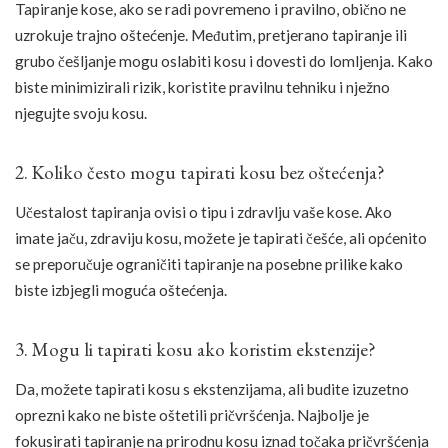
Tapiranje kose, ako se radi povremeno i pravilno, obično ne
uzrokuje trajno oštećenje. Međutim, pretjerano tapiranje ili
grubo češljanje mogu oslabiti kosu i dovesti do lomljenja. Kako
biste minimizirali rizik, koristite pravilnu tehniku i nježno
njegujte svoju kosu.
2. Koliko često mogu tapirati kosu bez oštećenja?
Učestalost tapiranja ovisi o tipu i zdravlju vaše kose. Ako
imate jaču, zdraviju kosu, možete je tapirati češće, ali općenito
se preporučuje ograničiti tapiranje na posebne prilike kako
biste izbjegli moguća oštećenja.
3. Mogu li tapirati kosu ako koristim ekstenzije?
Da, možete tapirati kosu s ekstenzijama, ali budite izuzetno
oprezni kako ne biste oštetili pričvršćenja. Najbolje je
fokusirati tapiranje na prirodnu kosu iznad točaka pričvršćenja