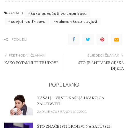
kako povećati volumen kose
OZNAKE
savjeti za frizure
volumen kose savjeti
PODIJELI
PRETHODNI ČLANAK
SLJEDEĆI ČLANAK
KAKO POTAKNUTI TRUDOVE
ŠTO JE ANTIALERGIJSKA
DIJETA
POPULARNO
KAŠALJ – VRSTE KAŠLJA I KAKO GA
ZAUSTAVITI
ZADNJE AŽURIRANO 11.02.2020.
ŠTO ZNAČE ISTI BROJEVI NA SATU? (24