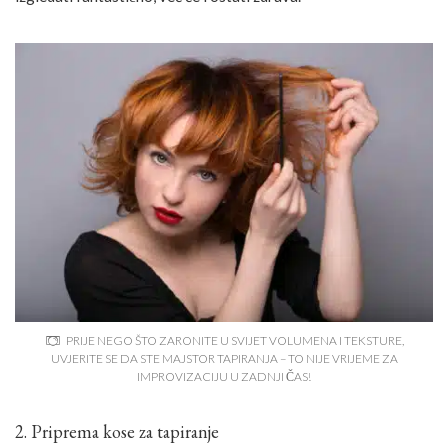
PRIJE NEGO ŠTO ZARONITE U SVIJET VOLUMENA I TEKSTURE,
UVJERITE SE DA STE MAJSTOR TAPIRANJA – TO NIJE VRIJEME ZA
IMPROVIZACIJU U ZADNJI ČAS!
2. Priprema kose za tapiranje