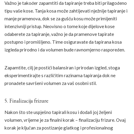
Važno je također zapamtiti da tapiranje treba biti prilagođeno
tipu vaše kose. Tanja kosa može zahtijevati nježnije tapiranje i
manje pramenova, dok se za gušću kosu može primijeniti
intenzivniji pristup. Neovisno o tome koje dijelove kose
odaberete za tapiranje, važno je da pramenove tapirate
postupno i promišljeno. Time osiguravate da tapirana kosa
izgleda prirodno i da volumen bude ravnomjerno raspoređen.
Zapamtite, cilj je postići balansiran i prirodan izgled, stoga
eksperimentirajte s različitim razinama tapiranja dok ne
pronađete savršeni volumen za vaš osobni stil.
5. Finalizacija frizure
Nakon što ste uspješno tapirali kosu i dodali joj željeni
volumen, vrijeme je za finalni korak – finalizaciju frizure. Ovaj
korak je ključan za postizanje glatkog i profesionalnog