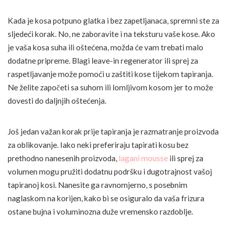
Kada je kosa potpuno glatka i bez zapetljanaca, spremni ste za
sljedeći korak. No, ne zaboravite i na teksturu vaše kose. Ako
je vaša kosa suha ili oštećena, možda će vam trebati malo
dodatne pripreme. Blagi leave-in regenerator ili sprej za
raspetljavanje može pomoći u zaštiti kose tijekom tapiranja.
Ne želite započeti sa suhom ili lomljivom kosom jer to može
dovesti do daljnjih oštećenja.
Još jedan važan korak prije tapiranja je razmatranje proizvoda
za oblikovanje. Iako neki preferiraju tapirati kosu bez
prethodno nanesenih proizvoda,
lagani mousse
ili sprej za
volumen mogu pružiti dodatnu podršku i dugotrajnost vašoj
tapiranoj kosi. Nanesite ga ravnomjerno, s posebnim
naglaskom na korijen, kako bi se osiguralo da vaša frizura
ostane bujna i voluminozna duže vremensko razdoblje.