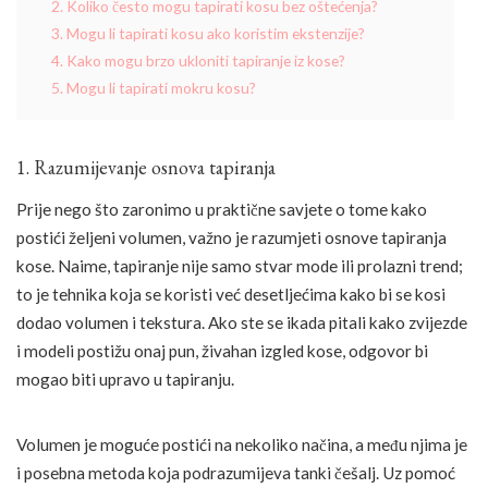
2. Koliko često mogu tapirati kosu bez oštećenja?
3. Mogu li tapirati kosu ako koristim ekstenzije?
4. Kako mogu brzo ukloniti tapiranje iz kose?
5. Mogu li tapirati mokru kosu?
1. Razumijevanje osnova tapiranja
Prije nego što zaronimo u praktične savjete o tome kako
postići željeni volumen, važno je razumjeti osnove tapiranja
kose. Naime, tapiranje nije samo stvar mode ili prolazni trend;
to je tehnika koja se koristi već desetljećima kako bi se kosi
dodao volumen i tekstura. Ako ste se ikada pitali kako zvijezde
i modeli postižu onaj pun, živahan izgled kose, odgovor bi
mogao biti upravo u tapiranju.
Volumen je moguće postići na nekoliko načina, a među njima je
i posebna metoda koja podrazumijeva tanki češalj. Uz pomoć