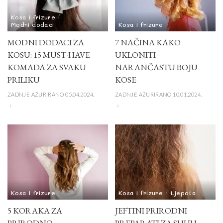
Kosa i frizure
Modni dodaci
Kosa i frizure
MODNI DODACI ZA
7 NAČINA KAKO
KOSU: 15 MUST-HAVE
UKLONITI
KOMADA ZA SVAKU
NARANČASTU BOJU
PRILIKU
KOSE
ZADNJE AŽURIRANO 05.04.2024.
ZADNJE AŽURIRANO 10.01.2024.
Kosa i frizure
Kosa i frizure
Ljepota
5 KORAKA ZA
JEFTINI PRIRODNI