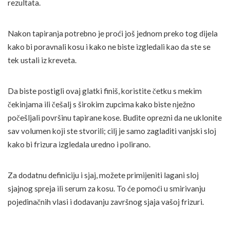
rezultata.
Nakon tapiranja potrebno je proći još jednom preko tog dijela
kako bi poravnali kosu i kako ne biste izgledali kao da ste se
tek ustali iz kreveta.
Da biste postigli ovaj glatki finiš, koristite četku s mekim
čekinjama ili češalj s širokim zupcima kako biste nježno
počešljali površinu tapirane kose. Budite oprezni da ne uklonite
sav volumen koji ste stvorili; cilj je samo zagladiti vanjski sloj
kako bi frizura izgledala uredno i polirano.
Za dodatnu definiciju i sjaj, možete primijeniti lagani sloj
sjajnog spreja ili serum za kosu. To će pomoći u smirivanju
pojedinačnih vlasi i dodavanju završnog sjaja vašoj frizuri.