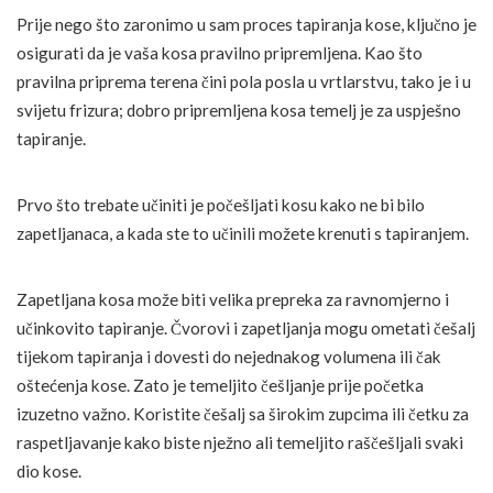
Prije nego što zaronimo u sam proces tapiranja kose, ključno je
osigurati da je vaša kosa pravilno pripremljena. Kao što
pravilna priprema terena čini pola posla u vrtlarstvu, tako je i u
svijetu frizura; dobro pripremljena kosa temelj je za uspješno
tapiranje.
Prvo što trebate učiniti je počešljati kosu kako ne bi bilo
zapetljanaca, a kada ste to učinili možete krenuti s tapiranjem.
Zapetljana kosa može biti velika prepreka za ravnomjerno i
učinkovito tapiranje. Čvorovi i zapetljanja mogu ometati češalj
tijekom tapiranja i dovesti do nejednakog volumena ili čak
oštećenja kose. Zato je temeljito češljanje prije početka
izuzetno važno. Koristite češalj sa širokim zupcima ili četku za
raspetljavanje kako biste nježno ali temeljito raščešljali svaki
dio kose.