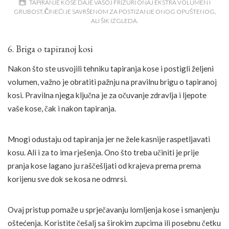
TAPIRANJE KOSE DAJE VAŠOJ FRIZURI ONAJ EKSTRA VOLUMEN I
GRUBOST, ČINEĆI JE SAVRŠENOM ZA POSTIZANJE ONOG OPUŠTENOG,
ALI ŠIK IZGLEDA.
6. Briga o tapiranoj kosi
Nakon što ste usvojili tehniku tapiranja kose i postigli željeni
volumen, važno je obratiti pažnju na pravilnu brigu o tapiranoj
kosi. Pravilna njega ključna je za očuvanje zdravlja i ljepote
vaše kose, čak i nakon tapiranja.
Mnogi odustaju od tapiranja jer ne žele kasnije raspetljavati
kosu. Ali i za to ima rješenja. Ono što treba učiniti je prije
pranja kose lagano ju raščešljati od krajeva prema prema
korijenu sve dok se kosa ne odmrsi.
Ovaj pristup pomaže u sprječavanju lomljenja kose i smanjenju
oštećenja. Koristite češalj sa širokim zupcima ili posebnu četku