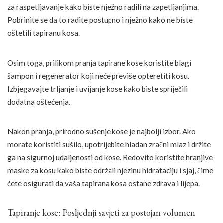
za raspetljavanje kako biste nježno radili na zapetljanjima.
Pobrinite se da to radite postupno i nježno kako ne biste
oštetili tapiranu kosa.
Osim toga, prilikom pranja tapirane kose koristite blagi
šampon i regenerator koji neće previše opteretiti kosu.
Izbjegavajte trljanje i uvijanje kose kako biste spriječili
dodatna oštećenja.
Nakon pranja, prirodno sušenje kose je najbolji izbor. Ako
morate koristiti sušilo, upotrijebite hladan zračni mlaz i držite
ga na sigurnoj udaljenosti od kose. Redovito koristite hranjive
maske za kosu kako biste održali njezinu hidrataciju i sjaj, čime
ćete osigurati da vaša tapirana kosa ostane zdrava i lijepa.
Tapiranje kose: Posljednji savjeti za postojan volumen