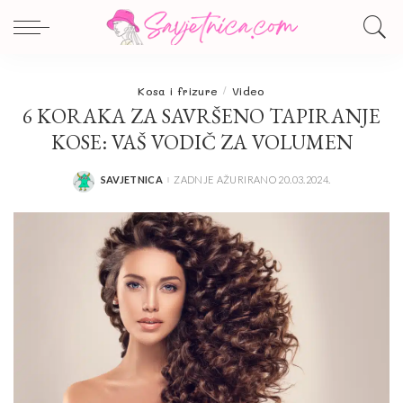
Kosa i frizure
Video
6 KORAKA ZA SAVRŠENO TAPIRANJE
KOSE: VAŠ VODIČ ZA VOLUMEN
SAVJETNICA
ZADNJE AŽURIRANO 20.03.2024.
POSTED
BY