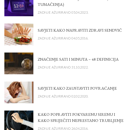
TUMAČENJA)
ZADNJE AŽURIRANO 05.04.2023.
SAVJETI KAKO NAPRAVITI ZDRAVI SENDVIČ
ZADNJE AŽURIRANO 04.05.2016.
ZNAČENJE SATI I MINUTA – 48 DEFINICIJA
ZADNJE AŽURIRANO 31.10.2022.
SAVJETI KAKO ZAUSTAVITI POVRAĆANJE
ZADNJE AŽURIRANO 02.02.2020.
KAKO POPRAVITI POKVARENU SIRENU I
KAKO SPRIJEČITI NEPRESTANO TRUBLJENJE
ZADNJE AŽURIRANO 26.04.2016.