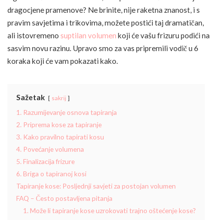
dragocjene pramenove? Ne brinite, nije raketna znanost, i s
pravim savjetima i trikovima, možete postići taj dramatičan,
ali istovremeno
suptilan volumen
koji će vašu frizuru podići na
sasvim novu razinu. Upravo smo za vas pripremili vodič u 6
koraka koji će vam pokazati kako.
Sažetak
sakrij
1. Razumijevanje osnova tapiranja
2. Priprema kose za tapiranje
3. Kako pravilno tapirati kosu
4. Povećanje volumena
5. Finalizacija frizure
6. Briga o tapiranoj kosi
Tapiranje kose: Posljednji savjeti za postojan volumen
FAQ – Često postavljena pitanja
1. Može li tapiranje kose uzrokovati trajno oštećenje kose?