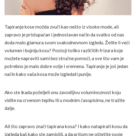
Tapiranje kose možda zvuči kao nešto iz visoke mode, ali
zapravo je pristupačan i jednostavan način da svatko od nas
doda malo glamura svom svakodnevnom izgledu. Želite li veći
volumen i bujniju kosu? Postoji toliko različitih frizura koje
možete napraviti sami bez stručne pomoći, a sve što vam je
potrebno je malo dobre volje i vremena. Tapiranje je još jedan
način kako vaša kosa može izgledati punije.
Ako ste ikada poželjeli onu zavodljivu voluminoznost koju
vidite na crvenom tepihu ili u modnim časopisima, ne tražite
dalje.
Ali što zapravo znači tapirana kosa? I kako natapirati kosu da
izgleda baš kako ste zamislili, a da pritom ne oštetite svoje