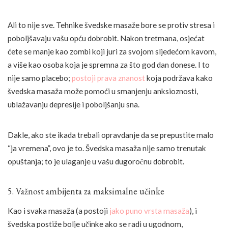
Ali to nije sve. Tehnike švedske masaže bore se protiv stresa i
poboljšavaju vašu opću dobrobit. Nakon tretmana, osjećat
ćete se manje kao zombi koji juri za svojom sljedećom kavom,
a više kao osoba koja je spremna za što god dan donese. I to
nije samo placebo;
postoji prava znanost
koja podržava kako
švedska masaža može pomoći u smanjenju anksioznosti,
ublažavanju depresije i poboljšanju sna.
Dakle, ako ste ikada trebali opravdanje da se prepustite malo
“ja vremena”, ovo je to. Švedska masaža nije samo trenutak
opuštanja; to je ulaganje u vašu dugoročnu dobrobit.
5. Važnost ambijenta za maksimalne učinke
Kao i svaka masaža (a postoji
jako puno vrsta masaža
), i
švedska postiže bolje učinke ako se radi u ugodnom,