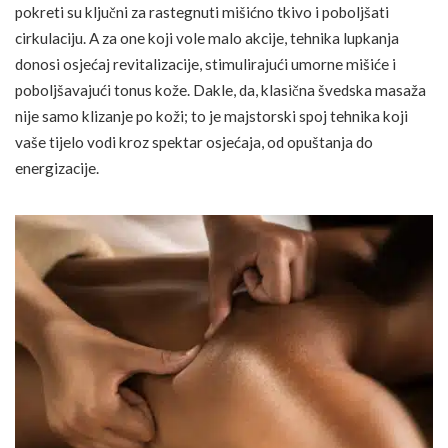
pokreti su ključni za rastegnuti mišićno tkivo i poboljšati
cirkulaciju. A za one koji vole malo akcije, tehnika lupkanja
donosi osjećaj revitalizacije, stimulirajući umorne mišiće i
poboljšavajući tonus kože. Dakle, da, klasična švedska masaža
nije samo klizanje po koži; to je majstorski spoj tehnika koji
vaše tijelo vodi kroz spektar osjećaja, od opuštanja do
energizacije.