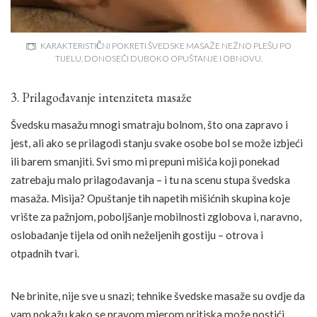
KARAKTERISTIČNI POKRETI ŠVEDSKE MASAŽE NEŽNO PLEŠU PO
TIJELU, DONOSEĆI DUBOKO OPUŠTANJE I OBNOVU.
3. Prilagođavanje intenziteta masaže
Švedsku masažu mnogi smatraju bolnom, što ona zapravo i
jest, ali ako se prilagodi stanju svake osobe bol se može izbjeći
ili barem smanjiti. Svi smo mi prepuni mišića koji ponekad
zatrebaju malo prilagođavanja – i tu na scenu stupa švedska
masaža. Misija? Opuštanje tih napetih mišićnih skupina koje
vrište za pažnjom, poboljšanje mobilnosti zglobova i, naravno,
oslobađanje tijela od onih neželjenih gostiju – otrova i
otpadnih tvari.
Ne brinite, nije sve u snazi; tehnike švedske masaže su ovdje da
vam pokažu kako se pravom mjerom pritiska može postići