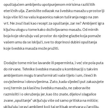
opuštajućem ambijentu upotpunjenom mirisima različitih
eteričnih ulja. Zamislite odlazak na švedsku masažu u prostoriji
koja više liči na vašu kupaonicu nakon tuširanja nego na zen
vrt. Ne zvuči baš kao recept za opuštanje, zar ne? Ambijent igra
ključnu ulogu u tome kako doživljavamo masažu. Od mirnih
boja koje okružuju vaš prostor do nježne glazbe koja pomaže
vašem umu da se isključi, sve to doprinosi dubini opuštanja
koje švedska masaža može pružiti.
Dodajte tome mirise lavande ili peperminta, i već ste pola puta
do nirvane. Tehnike švedske masaže u kombinaciji s takvim
ambijentom mogu transformirati vaše tijelo i um, čineći ih
osvježenima i obnovljenima. Zato, kada sljedeći put zakazujete
svoj termin za klasičnu švedsku masažu, ne zaboravite
razmisliti i o okruženju jer, kao što znate, dijelovi slagalice
zvane „opuštanje“ uključuju više od samo pritiska na mišiće;
uključuju i pravi ambijent koji taj pritisak pretvara u čaroliju.