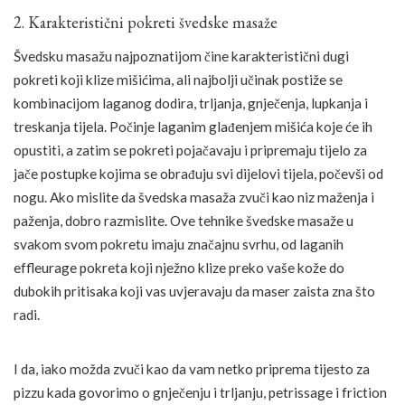
2. Karakteristični pokreti švedske masaže
Švedsku masažu najpoznatijom čine karakteristični dugi
pokreti koji klize mišićima, ali najbolji učinak postiže se
kombinacijom laganog dodira, trljanja, gnječenja, lupkanja i
treskanja tijela. Počinje laganim glađenjem mišića koje će ih
opustiti, a zatim se pokreti pojačavaju i pripremaju tijelo za
jače postupke kojima se obrađuju svi dijelovi tijela, počevši od
nogu. Ako mislite da švedska masaža zvuči kao niz maženja i
paženja, dobro razmislite. Ove tehnike švedske masaže u
svakom svom pokretu imaju značajnu svrhu, od laganih
effleurage pokreta koji nježno klize preko vaše kože do
dubokih pritisaka koji vas uvjeravaju da maser zaista zna što
radi.
I da, iako možda zvuči kao da vam netko priprema tijesto za
pizzu kada govorimo o gnječenju i trljanju, petrissage i friction