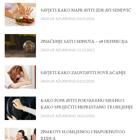
SAVJETI KAKO NAPRAVITI ZDRAVI SENDVIČ
ZADNJE AŽURIRANO 04.05.2016.
ZNAČENJE SATI I MINUTA – 48 DEFINICIJA
ZADNJE AŽURIRANO 31.10.2022.
SAVJETI KAKO ZAUSTAVITI POVRAĆANJE
ZADNJE AŽURIRANO 02.02.2020.
KAKO POPRAVITI POKVARENU SIRENU I
KAKO SPRIJEČITI NEPRESTANO TRUBLJENJE
ZADNJE AŽURIRANO 26.04.2016.
ZNAKOVI SLOMLJENOG I NAPUKNUTOG
REBRA