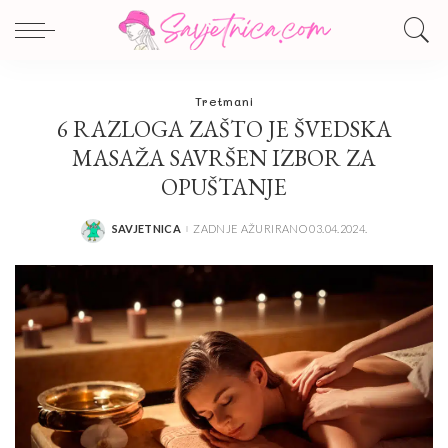
Tretmani
6 RAZLOGA ZAŠTO JE ŠVEDSKA
MASAŽA SAVRŠEN IZBOR ZA
OPUŠTANJE
SAVJETNICA
ZADNJE AŽURIRANO 03.04.2024.
POSTED
BY