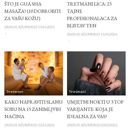
ŠTO JE GUA SHA
TRETMANI LICA: 23
MASAŽA? (10 DOBROBITI
TAJNE
ZA VAŠU KOŽU)
PROFESIONALACA ZA
BLISTAV TEN
ZADNJE AŽURIRANO 13.04.2025.
ZADNJE AŽURIRANO 11.04.2024.
Tretmani
Tretmani
KAKO NAPRAVITI SLANU
UMJETNI NOKTI U 3 TOP
SOBU NA 15 ZANIMLJVIH
VARIJANTE: KOJA JE
NAČINA
IDEALNA ZA VAS?
ZADNJE AŽURIRANO 22.01.2024.
ZADNJE AŽURIRANO 03.03.2024.