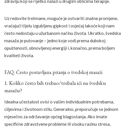
zdravlju koji se rijetko nalazi u drugim oblicima terapije.
Uz redovite tretmane, moguće je ostvariti znatne promjene,
vraćajući tijelu izgubljenu gipkost i osjećaj lakoće koji nam
često nedostaju u užurbanom načinu života. Ukratko, švedska
masaža je putovanje – jedno koje vodi prema dubokoj
opuštenosti, obnovljenoj energiji i, konačno, prema boljem
kvaliteti života.
FAQ: Često postavljana pitanja o švedskoj masaži
1. Koliko često bih trebao/trebala ići na švedsku
masažu?
Idealna učestalost ovisi o vašim individualnim potrebama,
ciljevima i životnom stilu. Generalno, preporučuje se jednom
mjesečno za održavanje općeg blagostanja. Ako imate
specifične zdravstvene probleme ili visoku razinu stresa,