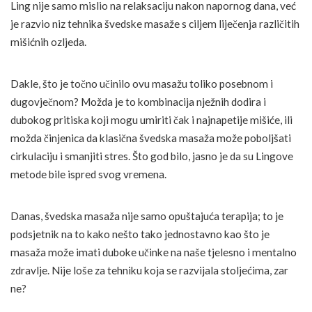
Ling nije samo mislio na relaksaciju nakon napornog dana, već
je razvio niz tehnika švedske masaže s ciljem liječenja različitih
mišićnih ozljeda.
Dakle, što je točno učinilo ovu masažu toliko posebnom i
dugovječnom? Možda je to kombinacija nježnih dodira i
dubokog pritiska koji mogu umiriti čak i najnapetije mišiće, ili
možda činjenica da klasična švedska masaža može poboljšati
cirkulaciju i smanjiti stres. Što god bilo, jasno je da su Lingove
metode bile ispred svog vremena.
Danas, švedska masaža nije samo opuštajuća terapija; to je
podsjetnik na to kako nešto tako jednostavno kao što je
masaža može imati duboke učinke na naše tjelesno i mentalno
zdravlje. Nije loše za tehniku koja se razvijala stoljećima, zar
ne?