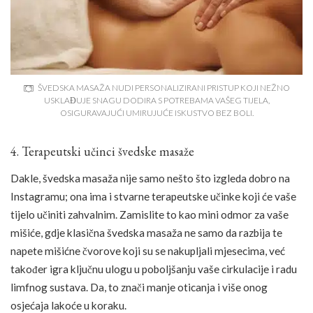
ŠVEDSKA MASAŽA NUDI PERSONALIZIRANI PRISTUP KOJI NEŽNO
USKLAĐUJE SNAGU DODIRA S POTREBAMA VAŠEG TIJELA,
OSIGURAVAJUĆI UMIRUJUĆE ISKUSTVO BEZ BOLI.
4. Terapeutski učinci švedske masaže
Dakle, švedska masaža nije samo nešto što izgleda dobro na
Instagramu; ona ima i stvarne terapeutske učinke koji će vaše
tijelo učiniti zahvalnim. Zamislite to kao mini odmor za vaše
mišiće, gdje klasična švedska masaža ne samo da razbija te
napete mišićne čvorove koji su se nakupljali mjesecima, već
također igra ključnu ulogu u poboljšanju vaše cirkulacije i radu
limfnog sustava. Da, to znači manje oticanja i više onog
osjećaja lakoće u koraku.