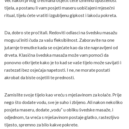
Već nakon prvog tretmana osjetit ćete iznimnu opuštenost
tijela, a postanu li vam posjeti maseru uobičajeni mjesečni
ritual, tijelu ćete vratiti izgubljenu gipkost i lakoću pokreta.
Da, dobro ste pročitali. Redoviti odlasci na švedsku masažu
mogu učiniti čuda za vašu fleksibilnost. Zaboravite na one
jutarnje trenutke kada se osjećate kao da ste napravljeni od
drveta. Klasična švedska masaža može vam pomoći da
ponovno otkrijete kako je to kad se vaše tijelo može savijati i
rastezati bez osjećaja napetosti. I ne, ne morate postati
akrobat da biste osjetili te prednosti.
Zamislite svoje tijelo kao vreću s mješavinom za kolače. Prije
nego što dodate vodu, sve je suho i zbijeno. Ali nakon nekoliko
posjeta maseru, dodate „vodu“ u obliku švedske masaže, i
odjednom, ta vreća s mješavinom postaje glatko, rastezljivo
tijesto, spremno za bilo kakve pokrete.