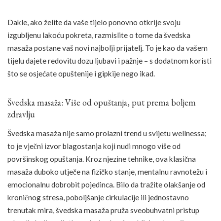
Dakle, ako želite da vaše tijelo ponovno otkrije svoju
izgubljenu lakoću pokreta, razmislite o tome da švedska
masaža postane vaš novi najbolji prijatelj. To je kao da vašem
tijelu dajete redovitu dozu ljubavi i pažnje – s dodatnom koristi
što se osjećate opuštenije i gipkije nego ikad.
Švedska masaža: Više od opuštanja, put prema boljem
zdravlju
Švedska masaža nije samo prolazni trend u svijetu wellnessa;
to je vječni izvor blagostanja koji nudi mnogo više od
površinskog opuštanja. Kroz njezine tehnike, ova klasična
masaža duboko utječe na fizičko stanje, mentalnu ravnotežu i
emocionalnu dobrobit pojedinca. Bilo da tražite olakšanje od
kroničnog stresa, poboljšanje cirkulacije ili jednostavno
trenutak mira, švedska masaža pruža sveobuhvatni pristup