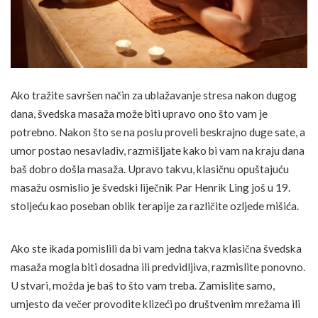
Ako tražite savršen način za ublažavanje stresa nakon dugog
dana, švedska masaža može biti upravo ono što vam je
potrebno. Nakon što se na poslu proveli beskrajno duge sate, a
umor postao nesavladiv, razmišljate kako bi vam na kraju dana
baš dobro došla masaža. Upravo takvu, klasičnu opuštajuću
masažu osmislio je švedski liječnik Par Henrik Ling još u 19.
stoljeću kao poseban oblik terapije za različite ozljede mišića.
Ako ste ikada pomislili da bi vam jedna takva klasična švedska
masaža mogla biti dosadna ili predvidljiva, razmislite ponovno.
U stvari, možda je baš to što vam treba. Zamislite samo,
umjesto da večer provodite klizeći po društvenim mrežama ili