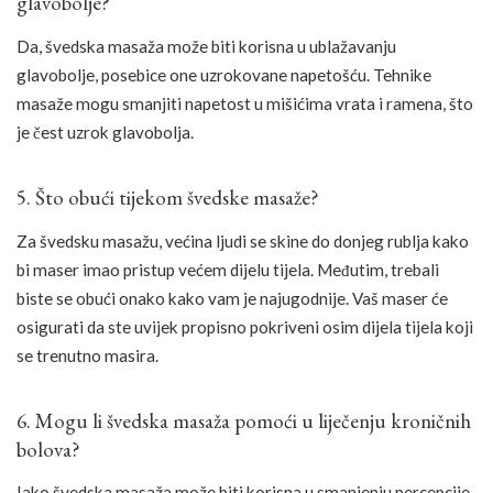
glavobolje?
Da, švedska masaža može biti korisna u ublažavanju
glavobolje, posebice one uzrokovane napetošću. Tehnike
masaže mogu smanjiti napetost u mišićima vrata i ramena, što
je čest uzrok glavobolja.
5. Što obući tijekom švedske masaže?
Za švedsku masažu, većina ljudi se skine do donjeg rublja kako
bi maser imao pristup većem dijelu tijela. Međutim, trebali
biste se obući onako kako vam je najugodnije. Vaš maser će
osigurati da ste uvijek propisno pokriveni osim dijela tijela koji
se trenutno masira.
6. Mogu li švedska masaža pomoći u liječenju kroničnih
bolova?
Iako švedska masaža može biti korisna u smanjenju percepcije