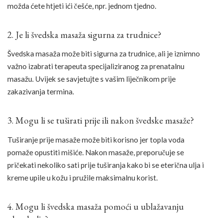
možda ćete htjeti ići češće, npr. jednom tjedno.
2. Je li švedska masaža sigurna za trudnice?
Švedska masaža može biti sigurna za trudnice, ali je iznimno
važno izabrati terapeuta specijaliziranog za prenatalnu
masažu. Uvijek se savjetujte s vašim liječnikom prije
zakazivanja termina.
3. Mogu li se tuširati prije ili nakon švedske masaže?
Tuširanje prije masaže može biti korisno jer topla voda
pomaže opustiti mišiće. Nakon masaže, preporučuje se
pričekati nekoliko sati prije tuširanja kako bi se eterična ulja i
kreme upile u kožu i pružile maksimalnu korist.
4. Mogu li švedska masaža pomoći u ublažavanju