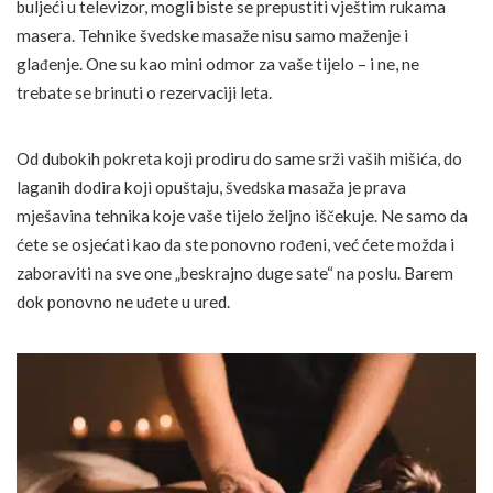
buljeći u televizor, mogli biste se prepustiti vještim rukama
masera. Tehnike švedske masaže nisu samo maženje i
glađenje. One su kao mini odmor za vaše tijelo – i ne, ne
trebate se brinuti o rezervaciji leta.
Od dubokih pokreta koji prodiru do same srži vaših mišića, do
laganih dodira koji opuštaju, švedska masaža je prava
mješavina tehnika koje vaše tijelo željno iščekuje. Ne samo da
ćete se osjećati kao da ste ponovno rođeni, već ćete možda i
zaboraviti na sve one „beskrajno duge sate“ na poslu. Barem
dok ponovno ne uđete u ured.