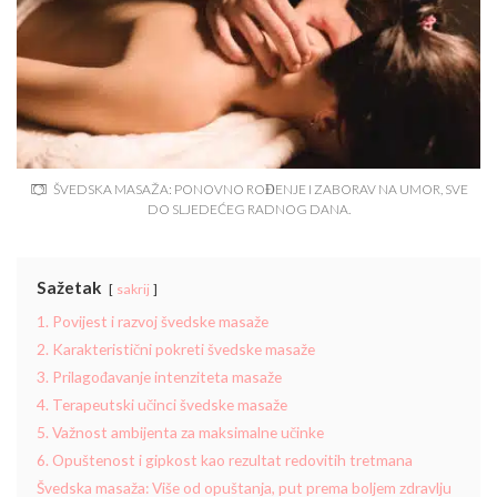
ŠVEDSKA MASAŽA: PONOVNO ROĐENJE I ZABORAV NA UMOR, SVE
DO SLJEDEĆEG RADNOG DANA.
Sažetak
sakrij
1. Povijest i razvoj švedske masaže
2. Karakteristični pokreti švedske masaže
3. Prilagođavanje intenziteta masaže
4. Terapeutski učinci švedske masaže
5. Važnost ambijenta za maksimalne učinke
6. Opuštenost i gipkost kao rezultat redovitih tretmana
Švedska masaža: Više od opuštanja, put prema boljem zdravlju