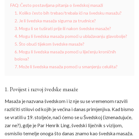
FAQ: Često postavljana pitanja o švedskoj masaži
1. Koliko često bih trebao/trebala ići na švedsku masažu?
2. Je li švedska masaža sigurna za trudnice?
3. Mogu li se tuširati prije ili nakon švedske masaže?
4. Mogu li švedska masaža pomoći u ublažavanju glavobolje?
5. Što obući tijekom švedske masaže?
6. Mogu li švedska masaža pomoći u liječenju kroničnih
bolova?
7. Može li švedska masaža pomoći u smanjenju celulita?
1. Povijest i razvoj švedske masaže
Masaža je nazvana švedskom i iz nje su se vremenom razvili
različiti stilovi od kojih je većina i danas primjenjiva. Kad bismo
se vratili u 19. stoljeće, naći ćemo se u Švedskoj (iznenađujuće,
zar ne?), gdje je Par Henrik Ling, švedski liječnik s vizijom,
osmislio temelje onoga što danas znamo kao švedska masaža.