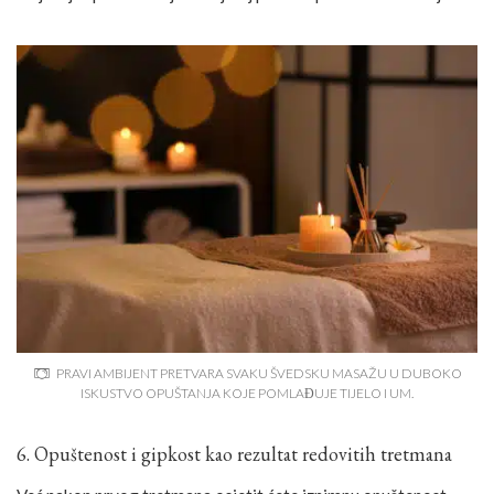
PRAVI AMBIJENT PRETVARA SVAKU ŠVEDSKU MASAŽU U DUBOKO
ISKUSTVO OPUŠTANJA KOJE POMLAĐUJE TIJELO I UM.
6. Opuštenost i gipkost kao rezultat redovitih tretmana