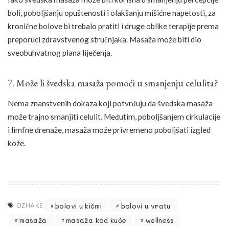
boli, poboljšanju opuštenosti i olakšanju mišićne napetosti, za
kronične bolove bi trebalo pratiti i druge oblike terapije prema
preporuci zdravstvenog stručnjaka. Masaža može biti dio
sveobuhvatnog plana liječenja.
7. Može li švedska masaža pomoći u smanjenju celulita?
Nema znanstvenih dokaza koji potvrđuju da švedska masaža
može trajno smanjiti celulit. Međutim, poboljšanjem cirkulacije
i limfne drenaže, masaža može privremeno poboljšati izgled
kože.
bolovi u kičmi
bolovi u vratu
OZNAKE
masaža
masaža kod kuće
wellness