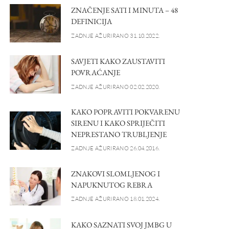
ZNAČENJE SATI I MINUTA – 48
DEFINICIJA
ZADNJE AŽURIRANO 31.10.2022.
SAVJETI KAKO ZAUSTAVITI
POVRAĆANJE
ZADNJE AŽURIRANO 02.02.2020.
KAKO POPRAVITI POKVARENU
SIRENU I KAKO SPRIJEČITI
NEPRESTANO TRUBLJENJE
ZADNJE AŽURIRANO 26.04.2016.
ZNAKOVI SLOMLJENOG I
NAPUKNUTOG REBRA
ZADNJE AŽURIRANO 18.01.2024.
KAKO SAZNATI SVOJ JMBG U