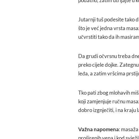
podatno, zatim utrljajte u
Jutarnji tuš podesite tako 
što je već jedna vrsta ma
učvrstiti tako da ih masir
Da grudi očvrsnu treba dnev
preko cijele dojke. Zategnu
leđa, a zatim vršcima prstij
Tko pati zbog mlohavih miš
koji zamjenjuje ručnu masaž
dobro izgnječiti, i na kraju
Važna napomena
: masaža 
proširenih vena i kod svježi