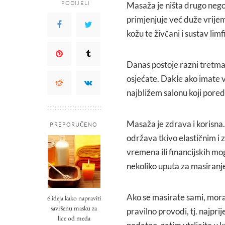
PODIJELI
Masaža je ništa drugo nego j
primjenjuje već duže vrijem
kožu te živčani i sustav limfi
Danas postoje razni tretma
osjećate. Dakle ako imate 
najbližem salonu koji pored
Masaža je zdrava i korisna.
PREPORUČENO
održava tkivo elastičnim i
vremena ili financijskih m
nekoliko uputa za masiranj
Ako se masirate sami, mora
6 ideja kako napraviti
savršenu masku za
pravilno provodi, tj. najpri
lice od meda