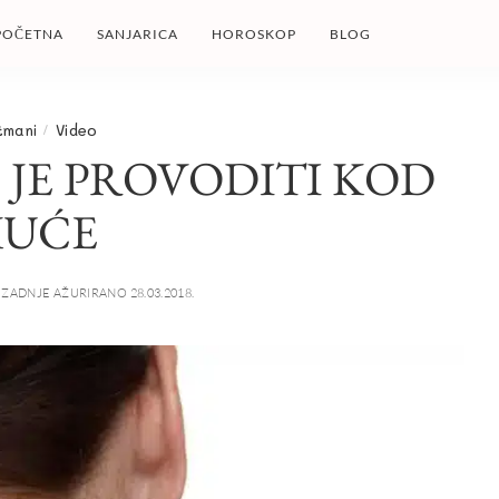
POČETNA
SANJARICA
HOROSKOP
BLOG
tmani
Video
 JE PROVODITI KOD
KUĆE
ZADNJE AŽURIRANO 28.03.2018.