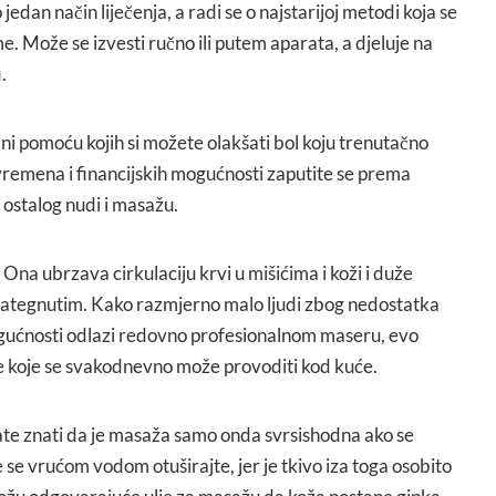
edan način liječenja, a radi se o najstarijoj metodi koja se
e. Može se izvesti ručno ili putem aparata, a djeluje na
.
ni pomoću kojih si možete olakšati bol koju trenutačno
vremena i financijskih mogućnosti zaputite se prema
 ostalog nudi i masažu.
 Ona ubrzava cirkulaciju krvi u mišićima i koži i duže
 zategnutim. Kako razmjerno malo ljudi zbog nedostatka
ogućnosti odlazi redovno profesionalnom maseru, evo
e koje se svakodnevno može provoditi kod kuće.
te znati da je masaža samo onda svrsishodna ako se
je se vrućom vodom otuširajte, jer je tkivo iza toga osobito