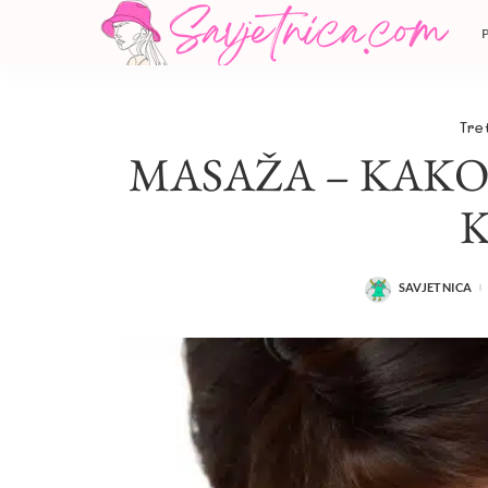
Tre
MASAŽA – KAKO
SAVJETNICA
POSTED
BY