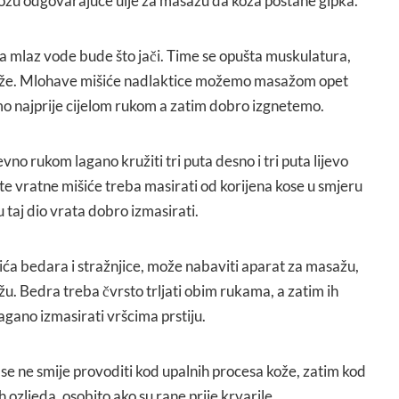
 kožu odgovarajuće ulje za masažu da koža postane gipka.
da mlaz vode bude što jači. Time se opušta muskulatura,
saže. Mlohave mišiće nadlaktice možemo masažom opet
amo najprije cijelom rukom a zatim dobro izgnetemo.
no rukom lagano kružiti tri puta desno i tri puta lijevo
te vratne mišiće treba masirati od korijena kose u smjeru
u taj dio vrata dobro izmasirati.
ića bedara i stražnjice, može nabaviti aparat za masažu,
u. Bedra treba čvrsto trljati obim rukama, a zatim ih
 lagano izmasirati vršcima prstiju.
se ne smije provoditi kod upalnih procesa kože, zatim kod
h ozljeda, osobito ako su rane prije krvarile.