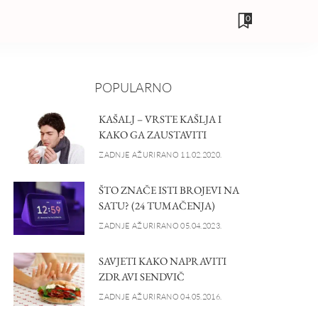
0
POPULARNO
KAŠALJ – VRSTE KAŠLJA I
KAKO GA ZAUSTAVITI
ZADNJE AŽURIRANO 11.02.2020.
ŠTO ZNAČE ISTI BROJEVI NA
SATU? (24 TUMAČENJA)
ZADNJE AŽURIRANO 05.04.2023.
SAVJETI KAKO NAPRAVITI
ZDRAVI SENDVIČ
ZADNJE AŽURIRANO 04.05.2016.