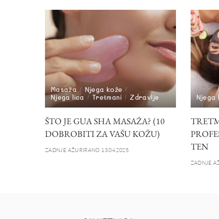
Masaža
Njega kože
Njega lica
Tretmani
Zdravlje
Njega 
ŠTO JE GUA SHA MASAŽA? (10
TRETMA
DOBROBITI ZA VAŠU KOŽU)
PROFE
TEN
ZADNJE AŽURIRANO 13.04.2025.
ZADNJE AŽ