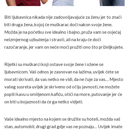
Biti ljubavnica nikada nije zadovoljavajuće za ženu jer to znači
biti druga žena, kojoj će muškarac doći nakon svoje žene.
Možda je na početku sve idealno i bajno, pruža vam se osjećaj
neizmjernog uzbuđenja i strasti, ali na kraju će doći
razočaranje, jer vam on neće moći pružiti ono što priželjkujete.
Rijetki su muškarci koji ostave svoje žene i ožene se
ljubavnicom. Vaš odnos je zasnovan na lažima, uvijek ćete se
morati skrivati, da vas netko ne vidi, da ne čuje za vas… Mjesto
vašeg susreta uvijek je skriveno od očiju javnosti, ne možete
popiti kavu u omiljenom kafiću, otići na more, putovanje jer će
on biti u bojaznosti da će ga netko vidjeti.
Vaše idealno mjesto na kojem se družite su hoteli, možda vaš
stan, automobil, drugi grad gdje vas ne poznaju… Uvijek imate