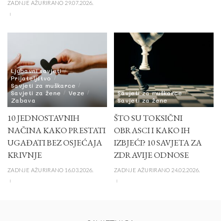
ZADNJE AŽURIRANO 29.07.2026.
Ljubavni savjeti
Prijateljstvo
Savjeti za muškarce
Savjeti za žene
Veze
Savjeti za muškarce
Zabava
Savjeti za žene
10 JEDNOSTAVNIH
ŠTO SU TOKSIČNI
NAČINA KAKO PRESTATI
OBRASCI I KAKO IH
UGAĐATI BEZ OSJEĆAJA
IZBJEĆI? 10 SAVJETA ZA
KRIVNJE
ZDRAVIJE ODNOSE
ZADNJE AŽURIRANO 16.03.2026.
ZADNJE AŽURIRANO 24.02.2026.