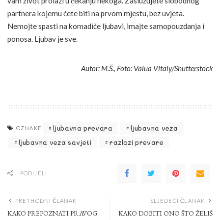
vam život prolazi u čekanju nekoga. Zaslužujete slobodnog
partnera kojemu ćete biti na prvom mjestu, bez uvjeta.
Nemojte spasti na komadiće ljubavi, imajte samopouzdanja i
ponosa. Ljubav je sve.
Autor: M.Š., Foto: Valua Vitaly/Shutterstock
ljubavna prevara
ljubavna veza
OZNAKE
ljubavna veza savjeti
razlozi prevare
PODIJELI
PRETHODNI ČLANAK
SLJEDEĆI ČLANAK
KAKO PREPOZNATI PRAVOG
KAKO DOBITI ONO ŠTO ŽELIŠ