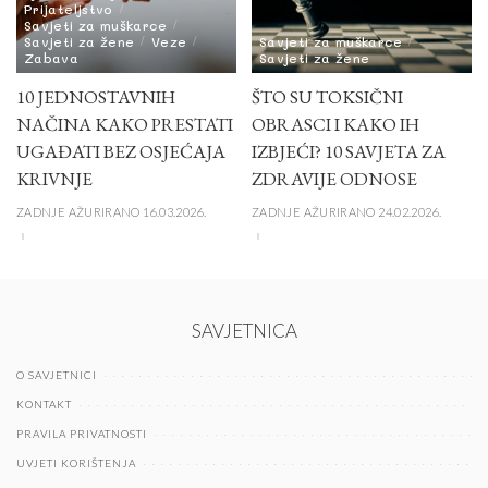
Prijateljstvo
Savjeti za muškarce
Savjeti za žene
Veze
Savjeti za muškarce
Zabava
Savjeti za žene
10 JEDNOSTAVNIH
ŠTO SU TOKSIČNI
NAČINA KAKO PRESTATI
OBRASCI I KAKO IH
UGAĐATI BEZ OSJEĆAJA
IZBJEĆI? 10 SAVJETA ZA
KRIVNJE
ZDRAVIJE ODNOSE
ZADNJE AŽURIRANO 16.03.2026.
ZADNJE AŽURIRANO 24.02.2026.
SAVJETNICA
O SAVJETNICI
KONTAKT
PRAVILA PRIVATNOSTI
UVJETI KORIŠTENJA