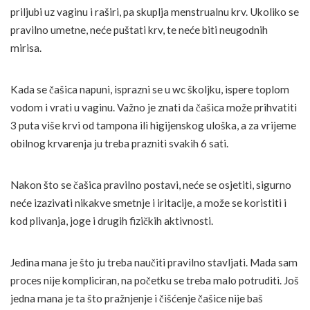
priljubi uz vaginu i raširi, pa skuplja menstrualnu krv. Ukoliko se
pravilno umetne, neće puštati krv, te neće biti neugodnih
mirisa.
Kada se čašica napuni, isprazni se u wc školjku, ispere toplom
vodom i vrati u vaginu. Važno je znati da čašica može prihvatiti
3 puta više krvi od tampona ili higijenskog uloška, a za vrijeme
obilnog krvarenja ju treba prazniti svakih 6 sati.
Nakon što se čašica pravilno postavi, neće se osjetiti, sigurno
neće izazivati nikakve smetnje i iritacije, a može se koristiti i
kod plivanja, joge i drugih fizičkih aktivnosti.
Jedina mana je što ju treba naučiti pravilno stavljati. Mada sam
proces nije kompliciran, na početku se treba malo potruditi. Još
jedna mana je ta što pražnjenje i čišćenje čašice nije baš