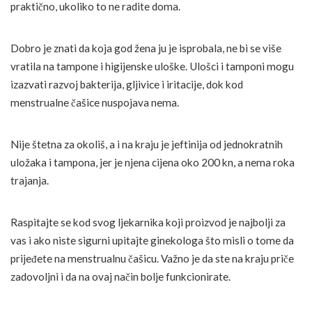
praktično, ukoliko to ne radite doma.
Dobro je znati da koja god žena ju je isprobala, ne bi se više
vratila na tampone i higijenske uloške. Ulošci i tamponi mogu
izazvati razvoj bakterija, gljivice i iritacije, dok kod
menstrualne čašice nuspojava nema.
Nije štetna za okoliš, a i na kraju je jeftinija od jednokratnih
uložaka i tampona, jer je njena cijena oko 200 kn, a nema roka
trajanja.
Raspitajte se kod svog ljekarnika koji proizvod je najbolji za
vas i ako niste sigurni upitajte ginekologa što misli o tome da
prijeđete na menstrualnu čašicu. Važno je da ste na kraju priče
zadovoljni i da na ovaj način bolje funkcionirate.