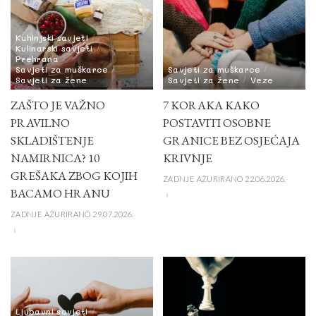
Kuhinjski savjeti
Kulinarski savjeti
Prehrana
Savjeti za muškarce
Savjeti za muškarce
Savjeti za žene
Savjeti za žene
Veze
ZAŠTO JE VAŽNO
7 KORAKA KAKO
PRAVILNO
POSTAVITI OSOBNE
SKLADIŠTENJE
GRANICE BEZ OSJEĆAJA
NAMIRNICA? 10
KRIVNJE
GREŠAKA ZBOG KOJIH
ZADNJE AŽURIRANO 22.06.2026.
BACAMO HRANU
ZADNJE AŽURIRANO 29.07.2026.
Ljubavni savjeti