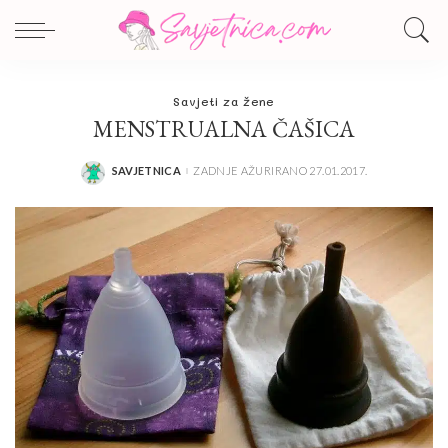
Savjeti za žene
MENSTRUALNA ČAŠICA
SAVJETNICA
ZADNJE AŽURIRANO 27.01.2017.
POSTED
BY