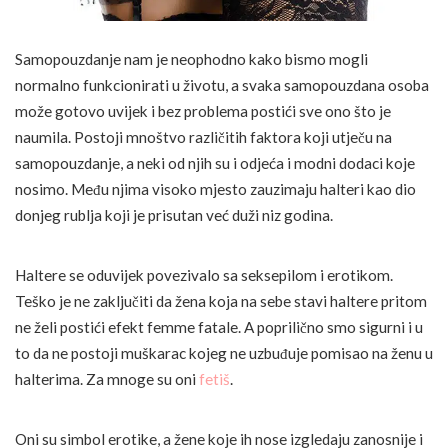
Samopouzdanje nam je neophodno kako bismo mogli
normalno funkcionirati u životu, a svaka samopouzdana osoba
može gotovo uvijek i bez problema postići sve ono što je
naumila. Postoji mnoštvo različitih faktora koji utječu na
samopouzdanje, a neki od njih su i odjeća i modni dodaci koje
nosimo. Među njima visoko mjesto zauzimaju halteri kao dio
donjeg rublja koji je prisutan već duži niz godina.
Haltere se oduvijek povezivalo sa seksepilom i erotikom.
Teško je ne zaključiti da žena koja na sebe stavi haltere pritom
ne želi postići efekt femme fatale. A poprilično smo sigurni i u
to da ne postoji muškarac kojeg ne uzbuđuje pomisao na ženu u
halterima. Za mnoge su oni
fetiš
.
Oni su simbol erotike, a žene koje ih nose izgledaju zanosnije i