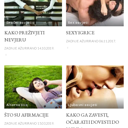
Bračni savjeti
Sex savjeti
KAKO PREŽIVJETI
SEXY IGRICE
NEVJERU
ZADNJE AŽURIRANO 06.11.2017.
ZADNJE AŽURIRANO 14.10.2019.
Alternativa
Ljubavni savjeti
ŠTO SU AFIRMACIJE
KAKO GA ZAVESTI,
OČARATI I DOVESTI DO
ZADNJE AŽURIRANO 15.03.2019.