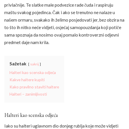
privlačnije. Te slatke male podvezice rade čuda i raspiruju
maštu svakog pojedinca. Čak i ako se trenutno ne nalaze u
našem ormaru, svakako ih želimo posjedovati jer, bez obzira na
to što ih nitko neće vidjeti, osjećaj samopouzdanja koji potiče
sama spoznaja da nosimo ovaj pomalo kontroverzni odjevni
predmet daje nam krila.
Sažetak
sakrij
Halteri kao scenska odjeća
Kakve haltere kupiti
Kako pravilno staviti haltere
Halteri – zanimljivosti
Halteri kao scenska odjeća
Iako su halteri uglavnom dio donjeg rublja koje može vidjeti