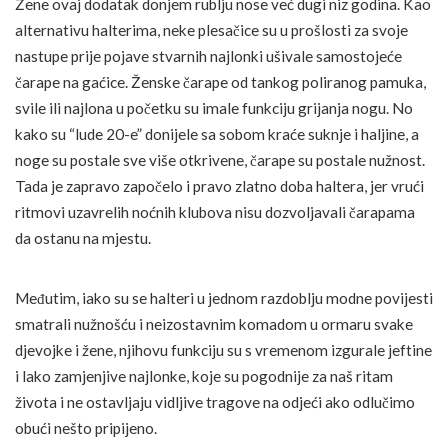
Žene ovaj dodatak donjem rublju nose već dugi niz godina. Kao
alternativu halterima, neke plesačice su u prošlosti za svoje
nastupe prije pojave stvarnih najlonki ušivale samostojeće
čarape na gaćice. Ženske čarape od tankog poliranog pamuka,
svile ili najlona u početku su imale funkciju grijanja nogu. No
kako su “lude 20-e” donijele sa sobom kraće suknje i haljine, a
noge su postale sve više otkrivene, čarape su postale nužnost.
Tada je zapravo započelo i pravo zlatno doba haltera, jer vrući
ritmovi uzavrelih noćnih klubova nisu dozvoljavali čarapama
da ostanu na mjestu.
Međutim, iako su se halteri u jednom razdoblju modne povijesti
smatrali nužnošću i neizostavnim komadom u ormaru svake
djevojke i žene, njihovu funkciju su s vremenom izgurale jeftine
i lako zamjenjive najlonke, koje su pogodnije za naš ritam
života i ne ostavljaju vidljive tragove na odjeći ako odlučimo
obući nešto pripijeno.