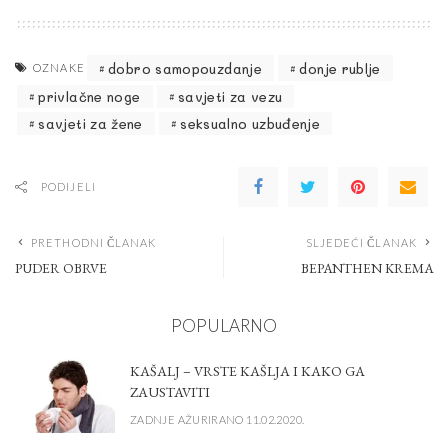
dobro samopouzdanje
donje rublje
OZNAKE
privlačne noge
savjeti za vezu
savjeti za žene
seksualno uzbuđenje
PODIJELI
PRETHODNI ČLANAK
SLJEDEĆI ČLANAK
PUDER OBRVE
BEPANTHEN KREMA
POPULARNO
KAŠALJ – VRSTE KAŠLJA I KAKO GA
ZAUSTAVITI
ZADNJE AŽURIRANO 11.02.2020.