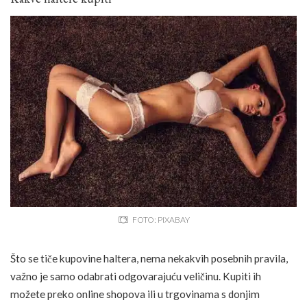
FOTO: PIXABAY
Što se tiče kupovine haltera, nema nekakvih posebnih pravila,
važno je samo odabrati odgovarajuću veličinu. Kupiti ih
možete preko online shopova ili u trgovinama s donjim