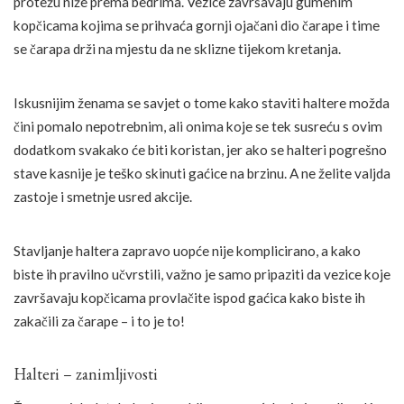
protežu niže prema bedrima. Vezice završavaju gumenim
kopčicama kojima se prihvaća gornji ojačani dio čarape i time
se čarapa drži na mjestu da ne sklizne tijekom kretanja.
Iskusnijim ženama se savjet o tome kako staviti haltere možda
čini pomalo nepotrebnim, ali onima koje se tek susreću s ovim
dodatkom svakako će biti koristan, jer ako se halteri pogrešno
stave kasnije je teško skinuti gaćice na brzinu. A ne želite valjda
zastoje i smetnje usred akcije.
Stavljanje haltera zapravo uopće nije komplicirano, a kako
biste ih pravilno učvrstili, važno je samo pripaziti da vezice koje
završavaju kopčicama provlačite ispod gaćica kako biste ih
zakačili za čarape – i to je to!
Halteri – zanimljivosti