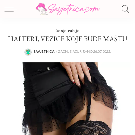
Donje rublje
HALTERI, VEZICE KOJE BUDE MAŠTU
SAVJETNICA
ZADNJE AŽURIRANO 26.07.2022.
POSTED
BY