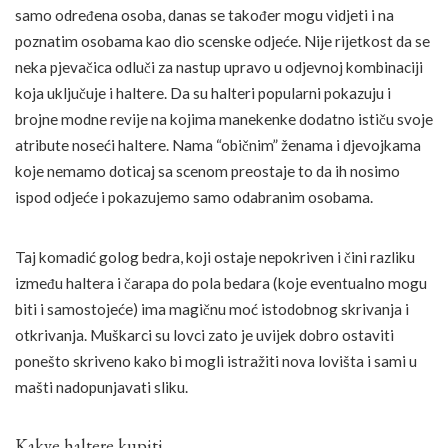
samo određena osoba, danas se također mogu vidjeti i na
poznatim osobama kao dio scenske odjeće. Nije rijetkost da se
neka pjevačica odluči za nastup upravo u odjevnoj kombinaciji
koja uključuje i haltere. Da su halteri popularni pokazuju i
brojne modne revije na kojima manekenke dodatno ističu svoje
atribute noseći haltere. Nama “običnim” ženama i djevojkama
koje nemamo doticaj sa scenom preostaje to da ih nosimo
ispod odjeće i pokazujemo samo odabranim osobama.
Taj komadić golog bedra, koji ostaje nepokriven i čini razliku
između haltera i čarapa do pola bedara (koje eventualno mogu
biti i samostojeće) ima magičnu moć istodobnog skrivanja i
otkrivanja. Muškarci su lovci zato je uvijek dobro ostaviti
ponešto skriveno kako bi mogli istražiti nova lovišta i sami u
mašti nadopunjavati sliku.
Kakve haltere kupiti