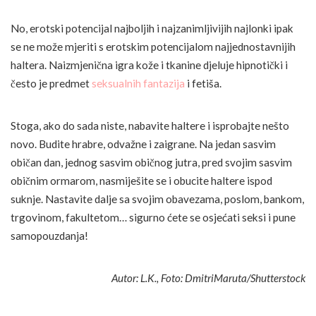
No, erotski potencijal najboljih i najzanimljivijih najlonki ipak
se ne može mjeriti s erotskim potencijalom najjednostavnijih
haltera. Naizmjenična igra kože i tkanine djeluje hipnotički i
često je predmet
seksualnih fantazija
i fetiša.
Stoga, ako do sada niste, nabavite haltere i isprobajte nešto
novo. Budite hrabre, odvažne i zaigrane. Na jedan sasvim
običan dan, jednog sasvim običnog jutra, pred svojim sasvim
običnim ormarom, nasmiješite se i obucite haltere ispod
suknje. Nastavite dalje sa svojim obavezama, poslom, bankom,
trgovinom, fakultetom… sigurno ćete se osjećati seksi i pune
samopouzdanja!
Autor: L.K., Foto: DmitriMaruta/Shutterstock