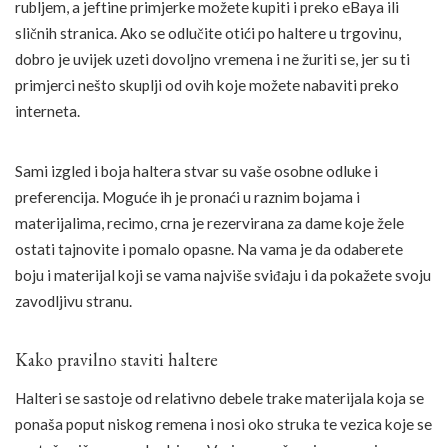
rubljem, a jeftine primjerke možete kupiti i preko eBaya ili
sličnih stranica. Ako se odlučite otići po haltere u trgovinu,
dobro je uvijek uzeti dovoljno vremena i ne žuriti se, jer su ti
primjerci nešto skuplji od ovih koje možete nabaviti preko
interneta.
Sami izgled i boja haltera stvar su vaše osobne odluke i
preferencija. Moguće ih je pronaći u raznim bojama i
materijalima, recimo, crna je rezervirana za dame koje žele
ostati tajnovite i pomalo opasne. Na vama je da odaberete
boju i materijal koji se vama najviše sviđaju i da pokažete svoju
zavodljivu stranu.
Kako pravilno staviti haltere
Halteri se sastoje od relativno debele trake materijala koja se
ponaša poput niskog remena i nosi oko struka te vezica koje se