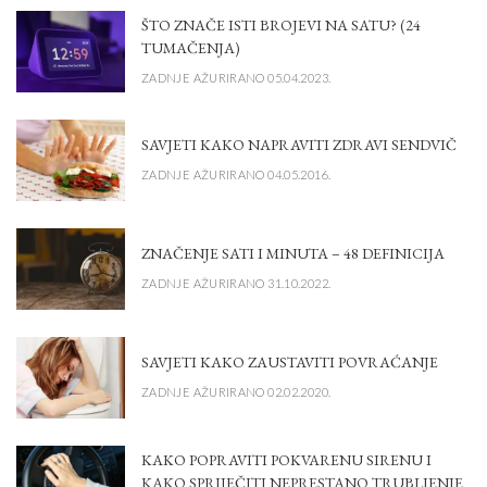
ŠTO ZNAČE ISTI BROJEVI NA SATU? (24
TUMAČENJA)
ZADNJE AŽURIRANO 05.04.2023.
SAVJETI KAKO NAPRAVITI ZDRAVI SENDVIČ
ZADNJE AŽURIRANO 04.05.2016.
ZNAČENJE SATI I MINUTA – 48 DEFINICIJA
ZADNJE AŽURIRANO 31.10.2022.
SAVJETI KAKO ZAUSTAVITI POVRAĆANJE
ZADNJE AŽURIRANO 02.02.2020.
KAKO POPRAVITI POKVARENU SIRENU I
KAKO SPRIJEČITI NEPRESTANO TRUBLJENJE