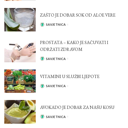
ZAŠTO JE DOBAR SOK OD ALOE VERE
SAVJETNICA
POSTED
BY
PROSTATA – KAKO JE SAČUVATI I
ODRŽATI ZDRAVOM
SAVJETNICA
POSTED
BY
VITAMINI U SLUŽBI LJEPOTE
SAVJETNICA
POSTED
BY
AVOKADO JE DOBAR ZA NAŠU KOSU
SAVJETNICA
POSTED
BY