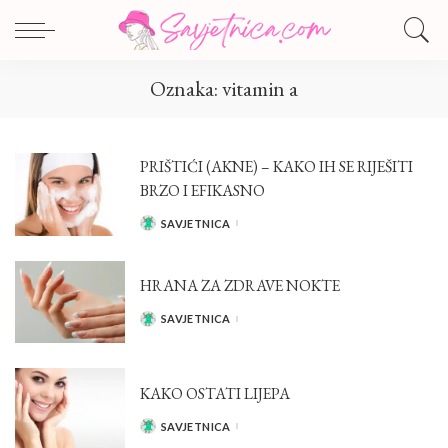
Oznaka:
vitamin a
PRIŠTIĆI (AKNE) – KAKO IH SE RIJEŠITI
BRZO I EFIKASNO
SAVJETNICA
POSTED
BY
HRANA ZA ZDRAVE NOKTE
SAVJETNICA
POSTED
BY
KAKO OSTATI LIJEPA
SAVJETNICA
POSTED
BY