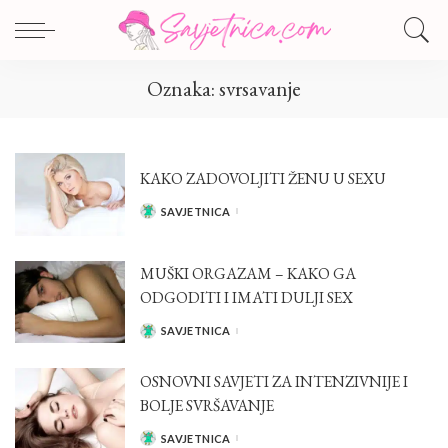
Oznaka:
svrsavanje
KAKO ZADOVOLJITI ŽENU U SEXU
SAVJETNICA
POSTED
BY
MUŠKI ORGAZAM – KAKO GA
ODGODITI I IMATI DULJI SEX
SAVJETNICA
POSTED
BY
OSNOVNI SAVJETI ZA INTENZIVNIJE I
BOLJE SVRŠAVANJE
SAVJETNICA
POSTED