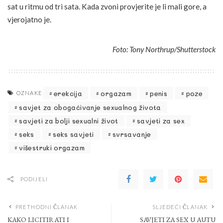
sat u ritmu od tri sata. Kada zvoni provjerite je li mali gore, a
vjerojatno je.
Foto: Tony Northrup/Shutterstock
erekcija
orgazam
penis
poze
OZNAKE
savjet za obogaćivanje sexualnog života
savjeti za bolji sexualni život
savjeti za sex
seks
seks savjeti
svrsavanje
višestruki orgazam
PODIJELI
PRETHODNI ČLANAK
SLJEDEĆI ČLANAK
KAKO LICITIRATI I
SAVJETI ZA SEX U AUTU