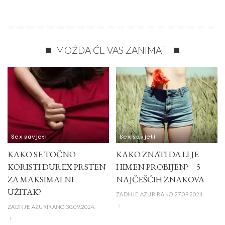
MOŽDA ĆE VAS ZANIMATI
Sex savjeti
Sex savjeti
KAKO SE TOČNO
KAKO ZNATI DA LI JE
KORISTI DUREX PRSTEN
HIMEN PROBIJEN? – 5
ZA MAKSIMALNI
NAJČEŠĆIH ZNAKOVA
UŽITAK?
ZADNJE AŽURIRANO 27.09.2024.
ZADNJE AŽURIRANO 30.09.2024.