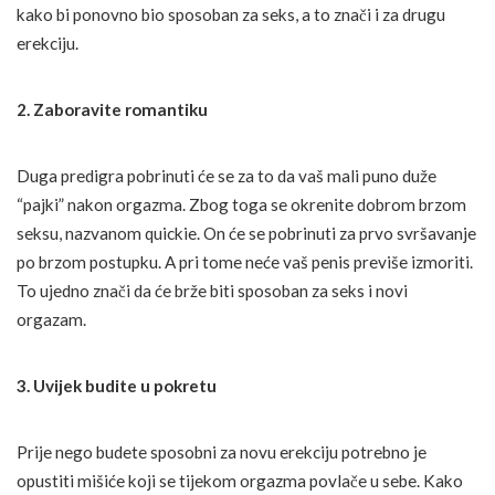
kako bi ponovno bio sposoban za seks, a to znači i za drugu
erekciju.
2. Zaboravite romantiku
Duga predigra pobrinuti će se za to da vaš mali puno duže
“pajki” nakon orgazma. Zbog toga se okrenite dobrom brzom
seksu, nazvanom quickie. On će se pobrinuti za prvo svršavanje
po brzom postupku. A pri tome neće vaš penis previše izmoriti.
To ujedno znači da će brže biti sposoban za seks i novi
orgazam.
3. Uvijek budite u pokretu
Prije nego budete sposobni za novu erekciju potrebno je
opustiti mišiće koji se tijekom orgazma povlače u sebe. Kako