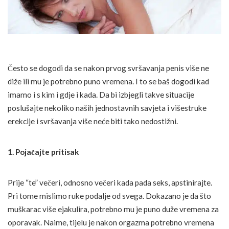
Često se dogodi da se nakon prvog svršavanja penis više ne
diže ili mu je potrebno puno vremena. I to se baš dogodi kad
imamo i s kim i gdje i kada. Da bi izbjegli takve situacije
poslušajte nekoliko naših jednostavnih savjeta i višestruke
erekcije i svršavanja više neće biti tako nedostižni.
1. Pojačajte pritisak
Prije “te” večeri, odnosno večeri kada pada seks, apstinirajte.
Pri tome mislimo ruke podalje od svega. Dokazano je da što
muškarac više ejakulira, potrebno mu je puno duže vremena za
oporavak. Naime, tijelu je nakon orgazma potrebno vremena