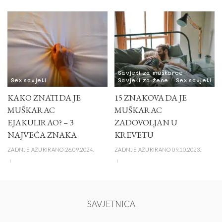
Savjeti za muškarce
Sex savjeti
Savjeti za žene
Sex savjeti
KAKO ZNATI DA JE
15 ZNAKOVA DA JE
MUŠKARAC
MUŠKARAC
EJAKULIRAO? – 3
ZADOVOLJAN U
NAJVEĆA ZNAKA
KREVETU
ZADNJE AŽURIRANO 26.09.2024.
ZADNJE AŽURIRANO 09.10.2023.
SAVJETNICA