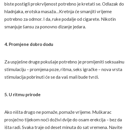
biste postigli prokrvljenost potrebno je kretati se. Odlazak do
hladnjaka, erotska masaža…Kretnja će smanjiti vrijeme
potrebno za odmor. I da, ruke podalje od cigarete. Nikotin
smanjuje šansu za ponovno dizanje jedara.
4. Promjene dobro dođu
Za uspješne druge pokušaje potrebno je promijeniti seksualnu
stimulaciju – promjena poze, ritma, seks igračke – nova vrsta
stimulacija pobrinuti će se da vaš mali bude tvrđi.
5. U ritmu prirode
Ako ništa drugo ne pomaže, pomaže vrijeme. Muškarac
prosječno tijekom noći doživi dvije do osam erekcija – bez da
išta radi. Svaka traje od deset minuta do sat vremena. Navite