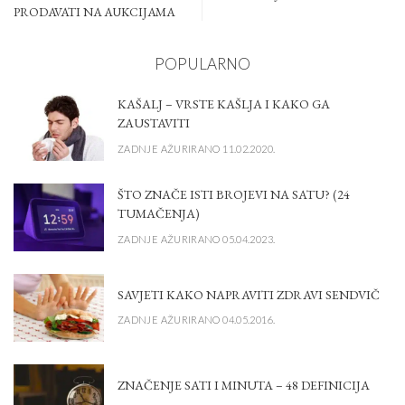
PRODAVATI NA AUKCIJAMA
POPULARNO
KAŠALJ – VRSTE KAŠLJA I KAKO GA
ZAUSTAVITI
ZADNJE AŽURIRANO 11.02.2020.
ŠTO ZNAČE ISTI BROJEVI NA SATU? (24
TUMAČENJA)
ZADNJE AŽURIRANO 05.04.2023.
SAVJETI KAKO NAPRAVITI ZDRAVI SENDVIČ
ZADNJE AŽURIRANO 04.05.2016.
ZNAČENJE SATI I MINUTA – 48 DEFINICIJA