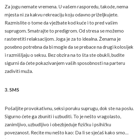
Za jogu nemate vremena. U vašem rasporedu, takođe, nema
mjesta ni za kakvu rekreaciju koju odavno priželjkujete.
Razmislite o tome da vježbate kod kuće i to pred vašim
suprugom. Smatrajte to predigrom. Od stresa se možemo
rasteretiti relaksacijom. Joga je za to idealna. Ženama je
posebno potrebna da bi mogle da se prebace na drugi kolosijek
i razmišljaju o seksu. Bez obzira na to šta ste obukli, budite
sigurni da ćete pokazivanjem vaših sposobnosti na parteru
zadiviti muža.
3. SMS
Pošaljite provokativnu, seksi poruku suprugu, dok ste na poslu.
Sigurno ćete ga zbuniti i uzbuditi. To je nešto vragolasto,
zanimljivo, uzbudljivo i obezbjeđuje fizičku i psihičku
povezanost. Recite mu nešto kao: Da li se sjećaš kako smo…