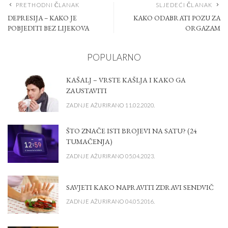
PRETHODNI ČLANAK
SLJEDEĆI ČLANAK
DEPRESIJA – KAKO JE
KAKO ODABRATI POZU ZA
POBJEDITI BEZ LIJEKOVA
ORGAZAM
POPULARNO
KAŠALJ – VRSTE KAŠLJA I KAKO GA
ZAUSTAVITI
ZADNJE AŽURIRANO 11.02.2020.
ŠTO ZNAČE ISTI BROJEVI NA SATU? (24
TUMAČENJA)
ZADNJE AŽURIRANO 05.04.2023.
SAVJETI KAKO NAPRAVITI ZDRAVI SENDVIČ
ZADNJE AŽURIRANO 04.05.2016.