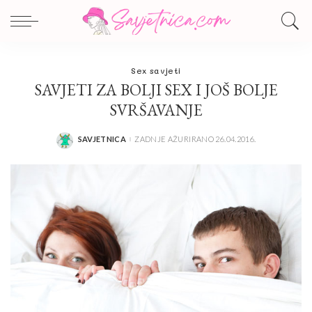
Sex savjeti
SAVJETI ZA BOLJI SEX I JOŠ BOLJE
SVRŠAVANJE
SAVJETNICA
ZADNJE AŽURIRANO 26.04.2016.
POSTED
BY