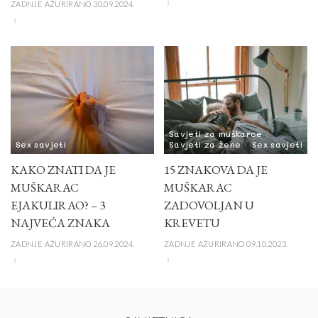
ZADNJE AŽURIRANO 30.09.2024.
Savjeti za muškarce
Sex savjeti
Savjeti za žene
Sex savjeti
KAKO ZNATI DA JE
15 ZNAKOVA DA JE
MUŠKARAC
MUŠKARAC
EJAKULIRAO? – 3
ZADOVOLJAN U
NAJVEĆA ZNAKA
KREVETU
ZADNJE AŽURIRANO 26.09.2024.
ZADNJE AŽURIRANO 09.10.2023.