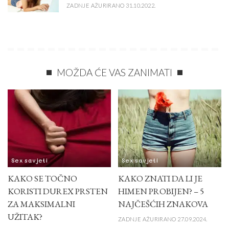
ZADNJE AŽURIRANO 31.10.2022.
MOŽDA ĆE VAS ZANIMATI
Sex savjeti
Sex savjeti
KAKO SE TOČNO
KAKO ZNATI DA LI JE
KORISTI DUREX PRSTEN
HIMEN PROBIJEN? – 5
ZA MAKSIMALNI
NAJČEŠĆIH ZNAKOVA
UŽITAK?
ZADNJE AŽURIRANO 27.09.2024.