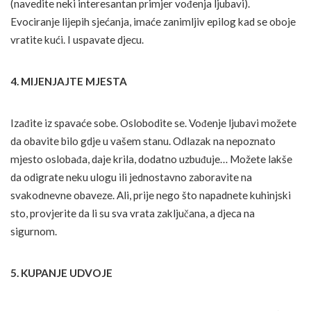
(navedite neki interesantan primjer vođenja ljubavi).
Evociranje lijepih sjećanja, imaće zanimljiv epilog kad se oboje
vratite kući. I uspavate djecu.
4. MIJENJAJTE MJESTA
Izađite iz spavaće sobe. Oslobodite se. Vođenje ljubavi možete
da obavite bilo gdje u vašem stanu. Odlazak na nepoznato
mjesto oslobađa, daje krila, dodatno uzbuđuje… Možete lakše
da odigrate neku ulogu ili jednostavno zaboravite na
svakodnevne obaveze. Ali, prije nego što napadnete kuhinjski
sto, provjerite da li su sva vrata zaključana, a djeca na
sigurnom.
5. KUPANJE UDVOJE