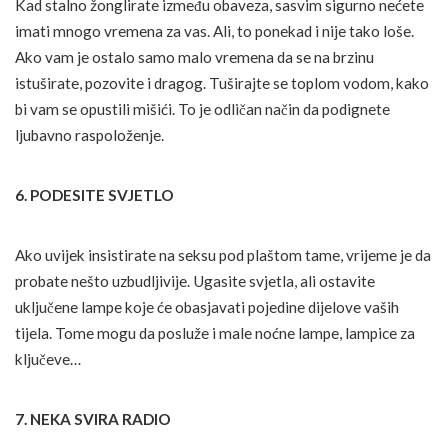
Kad stalno žonglirate između obaveza, sasvim sigurno nećete
imati mnogo vremena za vas. Ali, to ponekad i nije tako loše.
Ako vam je ostalo samo malo vremena da se na brzinu
istuširate, pozovite i dragog. Tuširajte se toplom vodom, kako
bi vam se opustili mišići. To je odličan način da podignete
ljubavno raspoloženje.
6. PODESITE SVJETLO
Ako uvijek insistirate na seksu pod plaštom tame, vrijeme je da
probate nešto uzbudljivije. Ugasite svjetla, ali ostavite
uključene lampe koje će obasjavati pojedine dijelove vaših
tijela. Tome mogu da posluže i male noćne lampe, lampice za
ključeve…
7. NEKA SVIRA RADIO