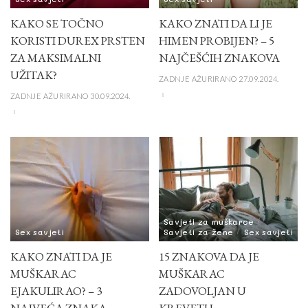
KAKO SE TOČNO
KAKO ZNATI DA LI JE
KORISTI DUREX PRSTEN
HIMEN PROBIJEN? – 5
ZA MAKSIMALNI
NAJČEŠĆIH ZNAKOVA
UŽITAK?
ZADNJE AŽURIRANO 27.09.2024.
ZADNJE AŽURIRANO 30.09.2024.
Savjeti za muškarce
Sex savjeti
Savjeti za žene
Sex savjeti
KAKO ZNATI DA JE
15 ZNAKOVA DA JE
MUŠKARAC
MUŠKARAC
EJAKULIRAO? – 3
ZADOVOLJAN U
NAJVEĆA ZNAKA
KREVETU