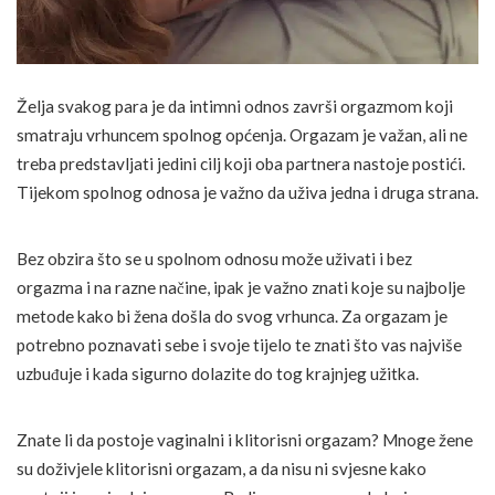
Želja svakog para je da intimni odnos završi orgazmom koji
smatraju vrhuncem spolnog općenja. Orgazam je važan, ali ne
treba predstavljati jedini cilj koji oba partnera nastoje postići.
Tijekom spolnog odnosa je važno da uživa jedna i druga strana.
Bez obzira što se u spolnom odnosu može uživati i bez
orgazma i na razne načine, ipak je važno znati koje su najbolje
metode kako bi žena došla do svog vrhunca. Za orgazam je
potrebno poznavati sebe i svoje tijelo te znati što vas najviše
uzbuđuje i kada sigurno dolazite do tog krajnjeg užitka.
Znate li da postoje vaginalni i klitorisni orgazam? Mnoge žene
su doživjele klitorisni orgazam, a da nisu ni svjesne kako