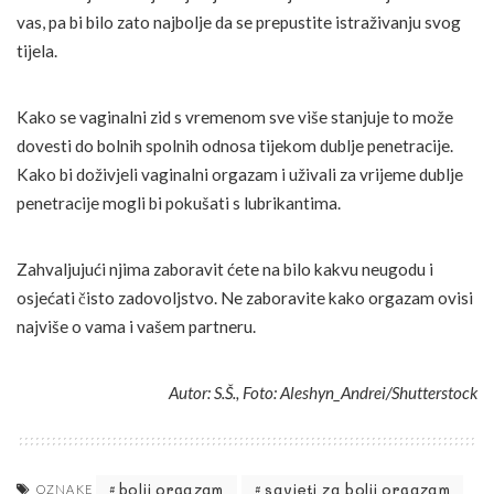
vas, pa bi bilo zato najbolje da se prepustite istraživanju svog
tijela.
Kako se vaginalni zid s vremenom sve više stanjuje to može
dovesti do bolnih spolnih odnosa tijekom dublje penetracije.
Kako bi doživjeli vaginalni orgazam i uživali za vrijeme dublje
penetracije mogli bi pokušati s lubrikantima.
Zahvaljujući njima zaboravit ćete na bilo kakvu neugodu i
osjećati čisto zadovoljstvo. Ne zaboravite kako orgazam ovisi
najviše o vama i vašem partneru.
Autor: S.Š., Foto: Aleshyn_Andrei/Shutterstock
bolji orgazam
savjeti za bolji orgazam
OZNAKE