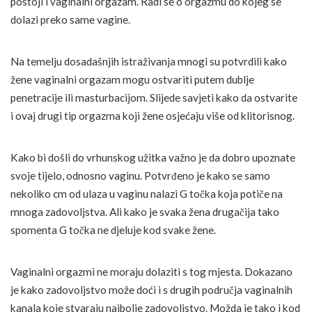
postoji i vaginalni orgazam. Radi se o orgazmu do kojeg se
dolazi preko same vagine.
Na temelju dosadašnjih istraživanja mnogi su potvrdili kako
žene vaginalni orgazam mogu ostvariti putem dublje
penetracije ili masturbacijom. Slijede savjeti kako da ostvarite
i ovaj drugi tip orgazma koji žene osjećaju više od klitorisnog.
Kako bi došli do vrhunskog užitka važno je da dobro upoznate
svoje tijelo, odnosno vaginu. Potvrđeno je kako se samo
nekoliko cm od ulaza u vaginu nalazi G točka koja potiče na
mnoga zadovoljstva. Ali kako je svaka žena drugačija tako
spomenta G točka ne djeluje kod svake žene.
Vaginalni orgazmi ne moraju dolaziti s tog mjesta. Dokazano
je kako zadovoljstvo može doći i s drugih područja vaginalnih
kanala koje stvaraju najbolje zadovoljstvo. Možda je tako i kod