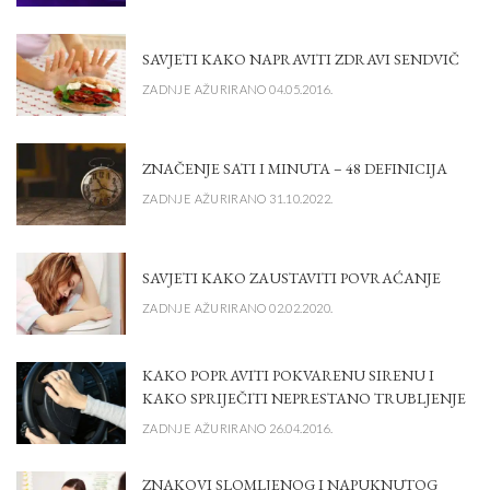
SAVJETI KAKO NAPRAVITI ZDRAVI SENDVIČ
ZADNJE AŽURIRANO 04.05.2016.
ZNAČENJE SATI I MINUTA – 48 DEFINICIJA
ZADNJE AŽURIRANO 31.10.2022.
SAVJETI KAKO ZAUSTAVITI POVRAĆANJE
ZADNJE AŽURIRANO 02.02.2020.
KAKO POPRAVITI POKVARENU SIRENU I
KAKO SPRIJEČITI NEPRESTANO TRUBLJENJE
ZADNJE AŽURIRANO 26.04.2016.
ZNAKOVI SLOMLJENOG I NAPUKNUTOG