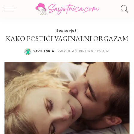
Sex savjeti
KAKO POSTIĆI VAGINALNI ORGAZAM
SAVJETNICA
ZADNJE AŽURIRANO 05.05.2016.
POSTED
BY