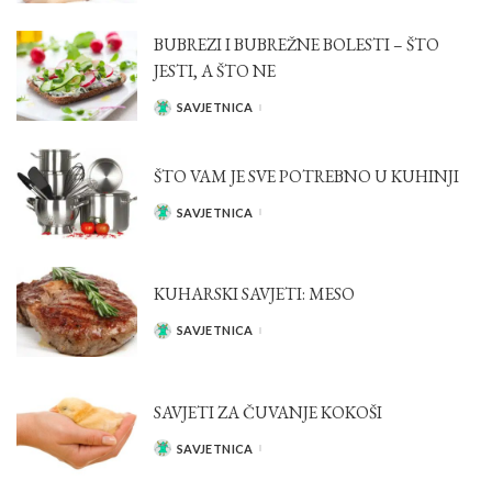
BY
BUBREZI I BUBREŽNE BOLESTI – ŠTO
JESTI, A ŠTO NE
SAVJETNICA
POSTED
BY
ŠTO VAM JE SVE POTREBNO U KUHINJI
SAVJETNICA
POSTED
BY
KUHARSKI SAVJETI: MESO
SAVJETNICA
POSTED
BY
SAVJETI ZA ČUVANJE KOKOŠI
SAVJETNICA
POSTED
BY