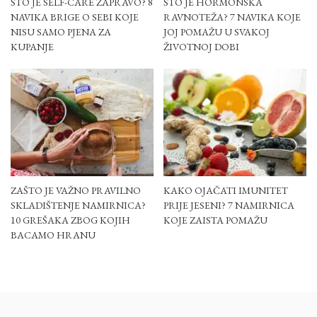
ŠTO JE SELF-CARE ZAPRAVO? 8
ŠTO JE HORMONSKA
NAVIKA BRIGE O SEBI KOJE
RAVNOTEŽA? 7 NAVIKA KOJE
NISU SAMO PJENA ZA
JOJ POMAŽU U SVAKOJ
KUPANJE
ŽIVOTNOJ DOBI
ZAŠTO JE VAŽNO PRAVILNO
KAKO OJAČATI IMUNITET
SKLADIŠTENJE NAMIRNICA?
PRIJE JESENI? 7 NAMIRNICA
10 GREŠAKA ZBOG KOJIH
KOJE ZAISTA POMAŽU
BACAMO HRANU