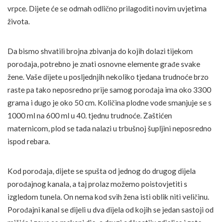
vrpce. Dijete će se odmah odlično prilagoditi novim uvjetima
života.
Da bismo shvatili brojna zbivanja do kojih dolazi tijekom
porođaja, potrebno je znati osnovne elemente građe svake
žene. Vaše dijete u posljednjih nekoliko tjedana trudnoće brzo
raste pa tako neposredno prije samog porođaja ima oko 3300
grama i dugo je oko 50 cm. Količina plodne vode smanjuje se s
1000 ml na 600 ml u 40. tjednu trudnoće. Zaštićen
maternicom, plod se tada nalazi u trbušnoj šupljini neposredno
ispod rebara.
Kod porođaja, dijete se spušta od jednog do drugog dijela
porođajnog kanala, a taj prolaz možemo poistovjetiti s
izgledom tunela. On nema kod svih žena isti oblik niti veličinu.
Porođajni kanal se dijeli u dva dijela od kojih se jedan sastoji od