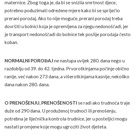
maternice. Zbog toga je, da bi se snizila smrtnost djece,
potrebno poduzimati određene mjere kako bi se spriječio
prerani porođaj. Ako to nije moguće, prerani porođaj treba
dovršiti u bolnici koja je opremljena za njegu nedonoščadi, jer
je transport nedonoščadi do bolnice tek poslije porođaja često
koban.
NORMALNI POROĐAJ
ne nastupa uvijek 280. dana nego u
razdoblju od 39. do 42. tjedna. Prvorotkinjama počinje obično
ranije, već nakon 273 dana, a višerotkinjama kasnije, nekoliko
dana nakon 280. dana.
O PRENOŠENJU, PRENOŠENOSTI
se radi ako trudnoća traje
duže od 290 dana. U produženoj trudnoći ili prenošenju,
potrebna je liječnička kontrola trudnice, jer u posteljici mogu
nastati promjene koje mogu ugroziti život djeteta.