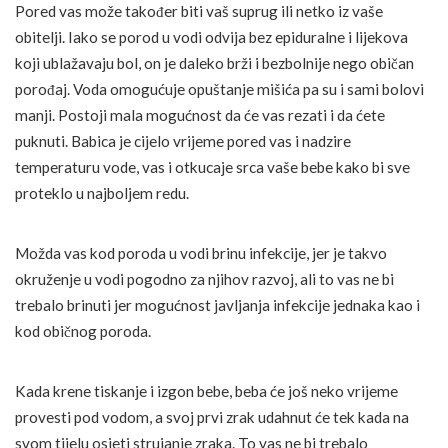
Pored vas može također biti vaš suprug ili netko iz vaše
obitelji. Iako se porod u vodi odvija bez epiduralne i lijekova
koji ublažavaju bol, on je daleko brži i bezbolnije nego običan
porođaj. Voda omogućuje opuštanje mišića pa su i sami bolovi
manji. Postoji mala mogućnost da će vas rezati i da ćete
puknuti. Babica je cijelo vrijeme pored vas i nadzire
temperaturu vode, vas i otkucaje srca vaše bebe kako bi sve
proteklo u najboljem redu.
Možda vas kod poroda u vodi brinu infekcije, jer je takvo
okruženje u vodi pogodno za njihov razvoj, ali to vas ne bi
trebalo brinuti jer mogućnost javljanja infekcije jednaka kao i
kod običnog poroda.
Kada krene tiskanje i izgon bebe, beba će još neko vrijeme
provesti pod vodom, a svoj prvi zrak udahnut će tek kada na
svom tijelu osjeti strujanje zraka. To vas ne bi trebalo