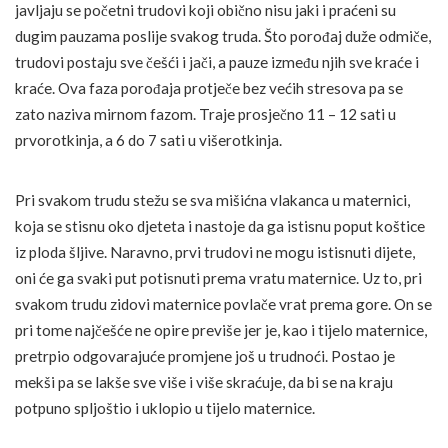
javljaju se početni trudovi koji obično nisu jaki i praćeni su
dugim pauzama poslije svakog truda. Što porođaj duže odmiče,
trudovi postaju sve češći i jači, a pauze između njih sve kraće i
kraće. Ova faza porođaja protječe bez većih stresova pa se
zato naziva mirnom fazom. Traje prosječno 11 – 12 sati u
prvorotkinja, a 6 do 7 sati u višerotkinja.
Pri svakom trudu stežu se sva mišićna vlakanca u maternici,
koja se stisnu oko djeteta i nastoje da ga istisnu poput koštice
iz ploda šljive. Naravno, prvi trudovi ne mogu istisnuti dijete,
oni će ga svaki put potisnuti prema vratu maternice. Uz to, pri
svakom trudu zidovi maternice povlače vrat prema gore. On se
pri tome najčešće ne opire previše jer je, kao i tijelo maternice,
pretrpio odgovarajuće promjene još u trudnoći. Postao je
mekši pa se lakše sve više i više skraćuje, da bi se na kraju
potpuno spljoštio i uklopio u tijelo maternice.