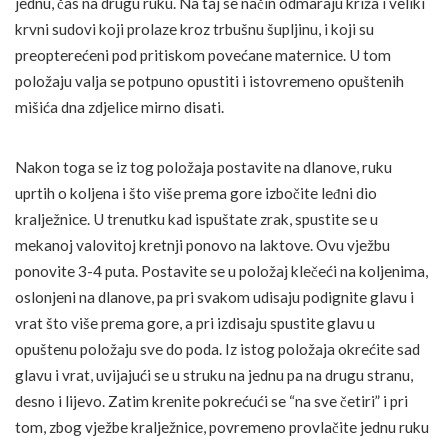
jednu, čas na drugu ruku. Na taj se način odmaraju križa i veliki
krvni sudovi koji prolaze kroz trbušnu šupljinu, i koji su
preopterećeni pod pritiskom povećane maternice. U tom
položaju valja se potpuno opustiti i istovremeno opuštenih
mišića dna zdjelice mirno disati.
Nakon toga se iz tog položaja postavite na dlanove, ruku
uprtih o koljena i što više prema gore izbočite leđni dio
kralježnice. U trenutku kad ispuštate zrak, spustite se u
mekanoj valovitoj kretnji ponovo na laktove. Ovu vježbu
ponovite 3-4 puta. Postavite se u položaj klečeći na koljenima,
oslonjeni na dlanove, pa pri svakom udisaju podignite glavu i
vrat što više prema gore, a pri izdisaju spustite glavu u
opuštenu položaju sve do poda. Iz istog položaja okrećite sad
glavu i vrat, uvijajući se u struku na jednu pa na drugu stranu,
desno i lijevo. Zatim krenite pokrećući se “na sve četiri” i pri
tom, zbog vježbe kralježnice, povremeno provlačite jednu ruku