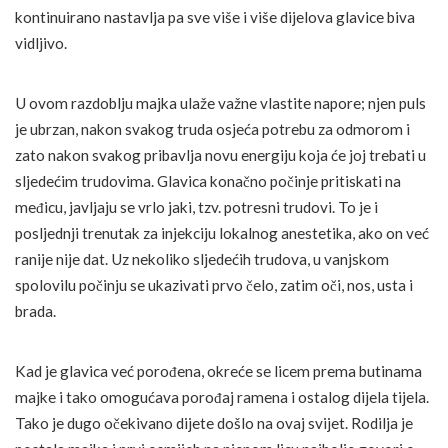
kontinuirano nastavlja pa sve više i više dijelova glavice biva
vidljivo.
U ovom razdoblju majka ulaže važne vlastite napore; njen puls
je ubrzan, nakon svakog truda osjeća potrebu za odmorom i
zato nakon svakog pribavlja novu energiju koja će joj trebati u
sljedećim trudovima. Glavica konačno počinje pritiskati na
međicu, javljaju se vrlo jaki, tzv. potresni trudovi. To je i
posljednji trenutak za injekciju lokalnog anestetika, ako on već
ranije nije dat. Uz nekoliko sljedećih trudova, u vanjskom
spolovilu počinju se ukazivati prvo čelo, zatim oči, nos, usta i
brada.
Kad je glavica već porođena, okreće se licem prema butinama
majke i tako omogućava porođaj ramena i ostalog dijela tijela.
Tako je dugo očekivano dijete došlo na ovaj svijet. Rodilja je