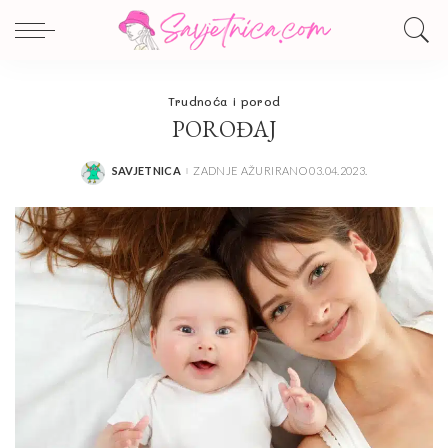
Trudnoća i porod
POROĐAJ
SAVJETNICA
ZADNJE AŽURIRANO 03.04.2023.
POSTED
BY