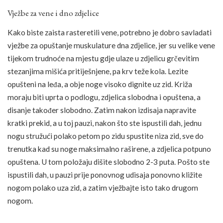
Vježbe za vene i dno zdjelice
Kako biste zaista rasteretili vene, potrebno je dobro savladati
vježbe za opuštanje muskulature dna zdjelice, jer su velike vene
tijekom trudnoće na mjestu gdje ulaze u zdjelicu grčevitim
stezanjima mišića pritiješnjene, pa krv teže kola. Lezite
opušteni na leđa, a obje noge visoko dignite uz zid. Križa
moraju biti uprta o podlogu, zdjelica slobodna i opuštena, a
disanje također slobodno. Zatim nakon izdisaja napravite
kratki prekid, a u toj pauzi, nakon što ste ispustili dah, jednu
nogu stružući polako petom po zidu spustite niza zid, sve do
trenutka kad su noge maksimalno raširene, a zdjelica potpuno
opuštena. U tom položaju dišite slobodno 2-3 puta. Pošto ste
ispustili dah, u pauzi prije ponovnog udisaja ponovno kližite
nogom polako uza zid, a zatim vježbajte isto tako drugom
nogom.