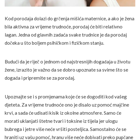
Kod porođaja dolazi do grčenja mišića maternice, a ako je žena
bila aktivna za vrijeme trudnoće, porođaj će biti relativno
lagan. Jedna od glavnih zadaća svake trudnice je da porođaj
dočeka u što boljem psihičkom i fizičkom stanju.
Budući da je riječ o jednom od najstresnijih događaja u životu
žene, izrazito je važno da se dobro upoznate sa svime što se
događa i pripremite se za porođaj.
Upoznajte se i s promjenama koje će se dogoditi kod vašeg
djeteta. Za vrijeme trudnoće ono je disalo uz pomoć majčine
krvi, a sada će udisati kisik iz okolne atmosfere. Samo će
morati uklanjati štetne tvari i toksine iz tijela jer ulogu
bubrega i jetre više neće vršiti posteljica. Samostalno će se
hraniti uz vašu pomoć, hranu više neće dobivati preko pupčane