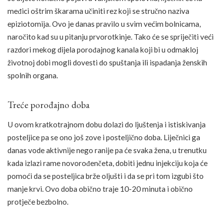
međici oštrim škarama učiniti rez koji se stručno naziva
epiziotomija. Ovo je danas pravilo u svim većim bolnicama,
naročito kad su u pitanju prvorotkinje. Tako će se spriječiti veći
razdori mekog dijela porođajnog kanala koji bi u odmakloj
životnoj dobi mogli dovesti do spuštanja ili ispadanja ženskih
spolnih organa.
Treće porođajno doba
U ovom kratkotrajnom dobu dolazi do ljuštenja i istiskivanja
posteljice pa se ono još zove i posteljično doba. Liječnici ga
danas vode aktivnije nego ranije pa će svaka žena, u trenutku
kada izlazi rame novorođenčeta, dobiti jednu injekciju koja će
pomoći da se posteljica brže oljušti i da se pri tom izgubi što
manje krvi. Ovo doba obično traje 10-20 minuta i obično
protječe bezbolno.