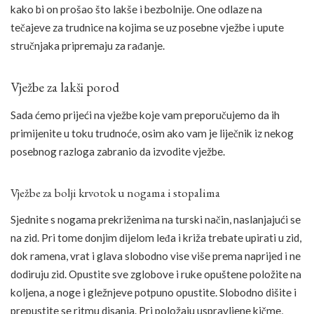
kako bi on prošao što lakše i bezbolnije. One odlaze na
tečajeve za trudnice na kojima se uz posebne vježbe i upute
stručnjaka pripremaju za rađanje.
Vježbe za lakši porod
Sada ćemo prijeći na vježbe koje vam preporučujemo da ih
primijenite u toku trudnoće, osim ako vam je liječnik iz nekog
posebnog razloga zabranio da izvodite vježbe.
Vježbe za bolji krvotok u nogama i stopalima
Sjednite s nogama prekriženima na turski način, naslanjajući se
na zid. Pri tome donjim dijelom leđa i križa trebate upirati u zid,
dok ramena, vrat i glava slobodno vise više prema naprijed i ne
dodiruju zid. Opustite sve zglobove i ruke opuštene položite na
koljena, a noge i gležnjeve potpuno opustite. Slobodno dišite i
prepustite se ritmu disanja. Pri položaju uspravljene kičme,