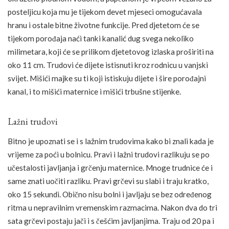
posteljicu koja mu je tijekom devet mjeseci omogućavala
hranu i ostale bitne životne funkcije. Pred djetetom će se
tijekom porođaja naći tanki kanalić dug svega nekoliko
milimetara, koji će se prilikom djetetovog izlaska proširiti na
oko 11 cm. Trudovi će dijete istisnuti kroz rodnicu u vanjski
svijet. Mišići majke su ti koji istiskuju dijete i šire porođajni
kanal, i to mišići maternice i mišići trbušne stijenke.
Lažni trudovi
Bitno je upoznati se i s lažnim trudovima kako bi znali kada je
vrijeme za poći u bolnicu. Pravi i lažni trudovi razlikuju se po
učestalosti javljanja i grčenju maternice. Mnoge trudnice će i
same znati uočiti razliku. Pravi grčevi su slabi i traju kratko,
oko 15 sekundi. Obično nisu bolni i javljaju se bez određenog
ritma u nepravilnim vremenskim razmacima. Nakon dva do tri
sata grčevi postaju jači i s češćim javljanjima. Traju od 20 pa i