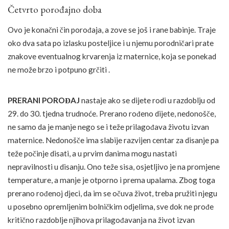
Četvrto porođajno doba
Ovo je konačni čin porođaja, a zove se još i rane babinje. Traje
oko dva sata po izlasku posteljice i u njemu porodničari prate
znakove eventualnog krvarenja iz maternice, koja se ponekad
ne može brzo i potpuno grčiti .
PRERANI POROĐAJ
nastaje ako se dijete rodi u razdoblju od
29. do 30. tjedna trudnoće. Prerano rođeno dijete, nedonošče,
ne samo da je manje nego se i teže prilagođava životu izvan
maternice. Nedonošče ima slabije razvijen centar za disanje pa
teže počinje disati, a u prvim danima mogu nastati
nepravilnosti u disanju. Ono teže sisa, osjetljivo je na promjene
temperature, a manje je otporno i prema upalama. Zbog toga
prerano rođenoj djeci, da im se očuva život, treba pružiti njegu
u posebno opremljenim bolničkim odjelima, sve dok ne prođe
kritično razdoblje njihova prilagođavanja na život izvan