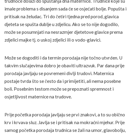
trudnoće dolazi do spuštanja dna maternice. Trudnice koje su
imale problema s disanjem sada će se osjećati bolje. Popušta i
pritisak na želudac. Tri do četiri tjedna pred porod, glavica
djeteta se spušta dublje u zdjelicu. Ako se to nije dogodilo,
može se posumnjati na nesrazmjer djetetove glavice prema
zdjelici majke tj. o uskoj zdjelici ili o vodo-glavici.
Može se dogoditi i da termin porođaja nije točno utvrđen. U
takvim slučajevima dobro je obaviti ultrazvuk. Par dana prije
porođaja javljaju se povremeni divlji trudovi. Maternica
postaje tvrda što se često da i primijetiti, ali nema posebne
boli. Posebnim testom može se prepoznati spremnost i
osjetljivost maternice na trudove.
Prije početka porođaja javljaju se prvi znakovi, a to su obično
krv i krvava sluz. Javlja se i pritisak na mokraćni mjehur. Prije
samog početka porođaja trudnica se žali na umor, glavobolju,