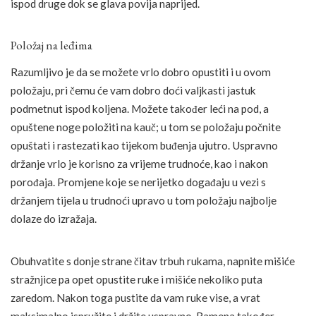
ispod druge dok se glava povija naprijed.
Položaj na leđima
Razumljivo je da se možete vrlo dobro opustiti i u ovom
položaju, pri čemu će vam dobro doći valjkasti jastuk
podmetnut ispod koljena. Možete također leći na pod, a
opuštene noge položiti na kauč; u tom se položaju počnite
opuštati i rastezati kao tijekom buđenja ujutro. Uspravno
držanje vrlo je korisno za vrijeme trudnoće, kao i nakon
porođaja. Promjene koje se nerijetko događaju u vezi s
držanjem tijela u trudnoći upravo u tom položaju najbolje
dolaze do izražaja.
Obuhvatite s donje strane čitav trbuh rukama, napnite mišiće
stražnjice pa opet opustite ruke i mišiće nekoliko puta
zaredom. Nakon toga pustite da vam ruke vise, a vrat