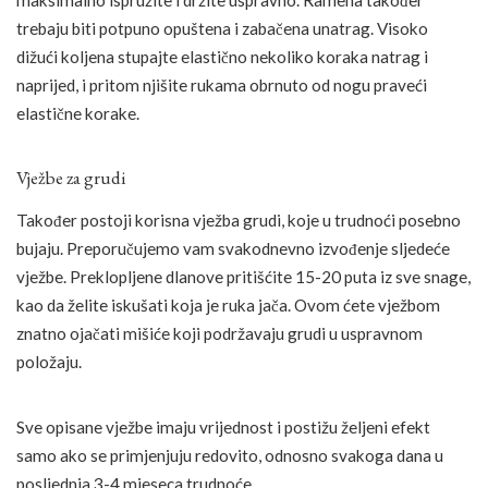
maksimalno ispružite i držite uspravno. Ramena također
trebaju biti potpuno opuštena i zabačena unatrag. Visoko
dižući koljena stupajte elastično nekoliko koraka natrag i
naprijed, i pritom njišite rukama obrnuto od nogu praveći
elastične korake.
Vježbe za grudi
Također postoji korisna vježba grudi, koje u trudnoći posebno
bujaju. Preporučujemo vam svakodnevno izvođenje sljedeće
vježbe. Preklopljene dlanove pritišćite 15-20 puta iz sve snage,
kao da želite iskušati koja je ruka jača. Ovom ćete vježbom
znatno ojačati mišiće koji podržavaju grudi u uspravnom
položaju.
Sve opisane vježbe imaju vrijednost i postižu željeni efekt
samo ako se primjenjuju redovito, odnosno svakoga dana u
posljednja 3-4 mjeseca trudnoće.