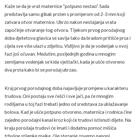
Kaže se da je vrat maternice “potpuno nestao”. Sada
predstavlja samo gibak prsten s promjerom od 2-3 mm koji
zatvara otvor maternice. Ubrzo nakon nestajanja vrata
započinje otvaranje tog otvora. Tijekom prvog porođajnog
doba djetetova glavica se savija tako da bradom pritišće prsa i
cijela sve više ulazi u zdjelicu. Vidljivo je da je vodenjak u ovoj
fazi još očuvan. Međutim, posljednjih godina u mnogim
zemljama vodenjak se kida vještački, kada je ušće otvoreno
dva prsta kako bi se porođaj ubrzao.
Kraj prvog porođajnog doba najavljuje promjene u karakteru
trudova. Oni postaju sve češći i sve jači, pa će mnogim
rodiljama u toj fazi trebati jedno od sredstava za ublažavanje
bolova. Kad je ušće potpuno otvoreno, maternica i rodnica čine
zajedno porođajni kanal kroz koji će trudovi istisnuti dijete. Na
kraju porođaja trudovi će imati i dodatnu pomoć mišića
trbušne stijenke majke, čije stezanje zovemo naponi.