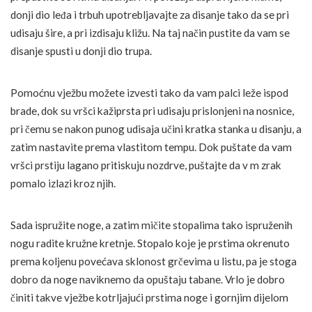
donji dio leđa i trbuh upotrebljavajte za disanje tako da se pri
udisaju šire, a pri izdisaju kližu. Na taj način pustite da vam se
disanje spusti u donji dio trupa.
Pomoćnu vježbu možete izvesti tako da vam palci leže ispod
brade, dok su vršci kažiprsta pri udisaju prislonjeni na nosnice,
pri čemu se nakon punog udisaja učini kratka stanka u disanju, a
zatim nastavite prema vlastitom tempu. Dok puštate da vam
vršci prstiju lagano pritiskuju nozdrve, puštajte da v m zrak
pomalo izlazi kroz njih.
Sada ispružite noge, a zatim mičite stopalima tako ispruženih
nogu radite kružne kretnje. Stopalo koje je prstima okrenuto
prema koljenu povećava sklonost grčevima u listu, pa je stoga
dobro da noge naviknemo da opuštaju tabane. Vrlo je dobro
činiti takve vježbe kotrljajući prstima noge i gornjim dijelom