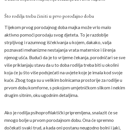
Što rodilja treba činiti u prvo porođajno doba
Tijekom prvog porođajnog doba majka može vrlo malo
aktivno pomoći porođaju svog djeteta. To je razdoblje
strpljivog i razumnog iščekivanja u kojem, dakako, valja
poznavati mehanizme nestajanja vrata maternice i širenja
njenog ušća. Budući da je to vrijeme čekanja, porodničari se sve
više priklanjaju stavu da u to doba rodilja treba biti u okolini
koja će ju što više podsjećati na uvjete koje je imala kod svoje
kuće. Zbog toga su u velikim bolnicama prostorije za rodilje u
prvom dobu komforne, s pokojom umjetničkom slikom i nekim
drugim sitnim, oku ugodnim detaljima.
Ako je rodilja psihoprofilaktički pripremljena, snalazit će se
mnogo bolje u prvom porođajnom dobu. Ona će spremno
dočekati svaki trud, a kada oni postanu neugodno bolni i jaki,