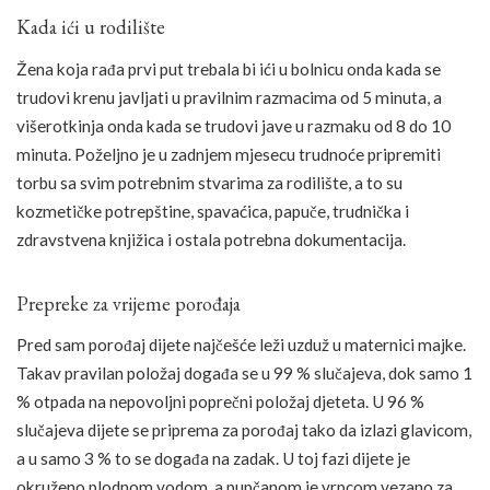
Kada ići u rodilište
Žena koja rađa prvi put trebala bi ići u bolnicu onda kada se
trudovi krenu javljati u pravilnim razmacima od 5 minuta, a
višerotkinja onda kada se trudovi jave u razmaku od 8 do 10
minuta. Poželjno je u zadnjem mjesecu trudnoće pripremiti
torbu sa svim potrebnim stvarima za rodilište, a to su
kozmetičke potrepštine, spavaćica, papuče, trudnička i
zdravstvena knjižica i ostala potrebna dokumentacija.
Prepreke za vrijeme porođaja
Pred sam porođaj dijete najčešće leži uzduž u maternici majke.
Takav pravilan položaj događa se u 99 % slučajeva, dok samo 1
% otpada na nepovoljni poprečni položaj djeteta. U 96 %
slučajeva dijete se priprema za porođaj tako da izlazi glavicom,
a u samo 3 % to se događa na zadak. U toj fazi dijete je
okruženo plodnom vodom, a pupčanom je vrpcom vezano za