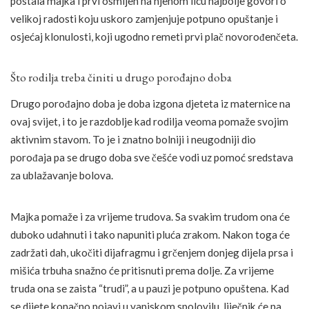
postala majka i prvi osmijeh na njenom licu najbolje govori o
velikoj radosti koju uskoro zamjenjuje potpuno opuštanje i
osjećaj klonulosti, koji ugodno remeti prvi plač novorođenčeta.
Što rodilja treba činiti u drugo porođajno doba
Drugo porođajno doba je doba izgona djeteta iz maternice na
ovaj svijet, i to je razdoblje kad rodilja veoma pomaže svojim
aktivnim stavom. To je i znatno bolniji i neugodniji dio
porođaja pa se drugo doba sve češće vodi uz pomoć sredstava
za ublažavanje bolova.
Majka pomaže i za vrijeme trudova. Sa svakim trudom ona će
duboko udahnuti i tako napuniti pluća zrakom. Nakon toga će
zadržati dah, ukočiti dijafragmu i grčenjem donjeg dijela prsa i
mišića trbuha snažno će pritisnuti prema dolje. Za vrijeme
truda ona se zaista “trudi”, a u pauzi je potpuno opuštena. Kad
se dijete konačno pojavi u vanjskom spolovilu, liječnik će na