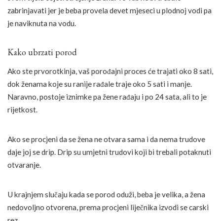
zabrinjavati jer je beba provela devet mjeseci u plodnoj vodi pa
je naviknuta na vodu.
Kako ubrzati porod
Ako ste prvorotkinja, vaš porođajni proces će trajati oko 8 sati,
dok ženama koje su ranije rađale traje oko 5 sati i manje.
Naravno, postoje iznimke pa žene rađaju i po 24 sata, ali to je
rijetkost.
Ako se procjeni da se žena ne otvara sama i da nema trudove
daje joj se drip. Drip su umjetni trudovi koji bi trebali potaknuti
otvaranje.
U krajnjem slučaju kada se porod oduži, beba je velika, a žena
nedovoljno otvorena, prema procjeni liječnika izvodi se carski
rez.