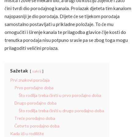
mišića i zove se mekani dio, a drugi od kostiju zdjelice i zato
čini tvrdi dio porođajnog kanala. Prolazak djeteta tim kanalom
najopasniji je dio porođaja. Dijete će se tijekom porođaja
samostalno postavljati u prikladne položaje. To će mu
omogućiti i širenje kanala te prilagodba glavice čije kosti do
trenutka porođaja nisu potpuno srasle pa se zbog toga mogu
prilagoditi veličini prolaza.
Sažetak
sakrij
Prvi znakovi porođaja
Prvo porođajno doba
Što rodilja treba činiti u prvo porođajno doba
Drugo porođajno doba
Što rodilja treba činiti u drugo porođajno doba
Treće porođajno doba
Četvrto porođajno doba
Kada ići u rodilište