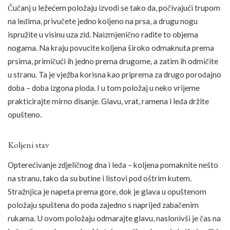
Čučanj u ležećem položaju izvodi se tako da, počivajući trupom
na leđima, privučete jedno koljeno na prsa, a drugu nogu
ispružite u visinu uza zid. Naizmjenično radite to objema
nogama. Na kraju povucite koljena široko odmaknuta prema
prsima, primičući ih jedno prema drugome, a zatim ih odmičite
u stranu. Ta je vježba korisna kao priprema za drugo porođajno
doba – doba izgona ploda. I u tom položaj u neko vrijeme
prakticirajte mirno disanje. Glavu, vrat, ramena i leđa držite
opušteno.
Koljeni stav
Opterećivanje zdjeličnog dna i leđa – koljena pomaknite nešto
na stranu, tako da su butine i listovi pod oštrim kutem.
Stražnjica je napeta prema gore, dok je glava u opuštenom
položaju spuštena do poda zajedno s naprijed zabačenim
rukama. U ovom položaju odmarajte glavu, naslonivši je čas na