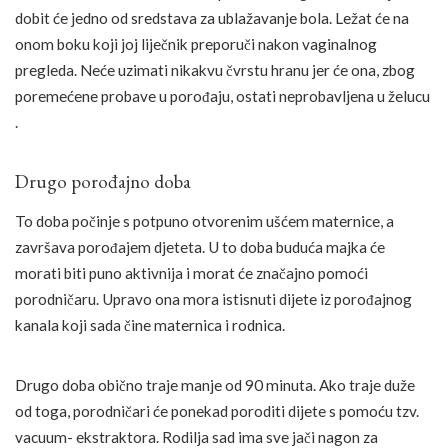
dobit će jedno od sredstava za ublažavanje bola. Ležat će na
onom boku koji joj liječnik preporuči nakon vaginalnog
pregleda. Neće uzimati nikakvu čvrstu hranu jer će ona, zbog
poremećene probave u porođaju, ostati neprobavljena u želucu
.
Drugo porođajno doba
To doba počinje s potpuno otvorenim ušćem maternice, a
završava porođajem djeteta. U to doba buduća majka će
morati biti puno aktivnija i morat će značajno pomoći
porodničaru. Upravo ona mora istisnuti dijete iz porođajnog
kanala koji sada čine maternica i rodnica.
Drugo doba obično traje manje od 90 minuta. Ako traje duže
od toga, porodničari će ponekad poroditi dijete s pomoću tzv.
vacuum- ekstraktora. Rodilja sad ima sve jači nagon za