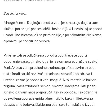
Porod u vodi
Mnoge žene priželjkuju porod u vodi jer smatraju da je u tom
slučaju porođajni proces lakši i bezbolniji. U Hrvatskoj se porod
u vodi u bolnicama još ne primjenjuje, a po privatnim klinikama
cijena mu je poprilično visoka.
Prije negoli se odlučite na porod u vodi trebate dobiti
odobrenje vašeg ginekologa, jer se on ne preporučuje svakoj
ženi. Ako su vam prethodne trudnoće prošle sasvim u redu,
niste imali carski rez i vaša trudnoća se vodi kao zdrava i
uredna, za vas je porod u vodi moguć. Ako imate bilo kakvih
tegoba i vaša trudnoća se vodi s komplikacijama, niti jedan
ginekolog vam neće preporučiti takav porođaj. Također nije
dozvoljena uporaba epiduralne niti bilo kakvih lijekova za
ublažavanje bolova. Dakle, porođaj se u tom slučaju izvodi