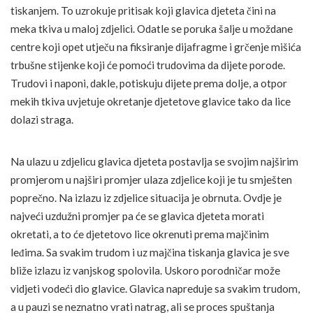
tiskanjem. To uzrokuje pritisak koji glavica djeteta čini na
meka tkiva u maloj zdjelici. Odatle se poruka šalje u moždane
centre koji opet utječu na fiksiranje dijafragme i grčenje mišića
trbušne stijenke koji će pomoći trudovima da dijete porode.
Trudovi i naponi, dakle, potiskuju dijete prema dolje, a otpor
mekih tkiva uvjetuje okretanje djetetove glavice tako da lice
dolazi straga.
Na ulazu u zdjelicu glavica djeteta postavlja se svojim najširim
promjerom u najširi promjer ulaza zdjelice koji je tu smješten
poprečno. Na izlazu iz zdjelice situacija je obrnuta. Ovdje je
najveći uzdužni promjer pa će se glavica djeteta morati
okretati, a to će djetetovo lice okrenuti prema majčinim
leđima. Sa svakim trudom i uz majčina tiskanja glavica je sve
bliže izlazu iz vanjskog spolovila. Uskoro porodničar može
vidjeti vodeći dio glavice. Glavica napreduje sa svakim trudom,
a u pauzi se neznatno vrati natrag, ali se proces spuštanja