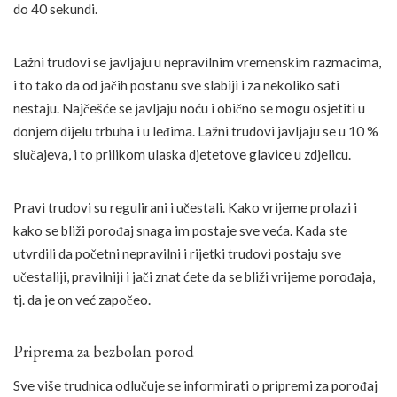
do 40 sekundi.
Lažni trudovi se javljaju u nepravilnim vremenskim razmacima,
i to tako da od jačih postanu sve slabiji i za nekoliko sati
nestaju. Najčešće se javljaju noću i obično se mogu osjetiti u
donjem dijelu trbuha i u leđima. Lažni trudovi javljaju se u 10 %
slučajeva, i to prilikom ulaska djetetove glavice u zdjelicu.
Pravi trudovi su regulirani i učestali. Kako vrijeme prolazi i
kako se bliži porođaj snaga im postaje sve veća. Kada ste
utvrdili da početni nepravilni i rijetki trudovi postaju sve
učestaliji, pravilniji i jači znat ćete da se bliži vrijeme porođaja,
tj. da je on već započeo.
Priprema za bezbolan porod
Sve više trudnica odlučuje se informirati o pripremi za porođaj