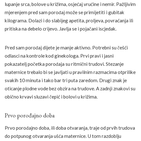
lupanje srca, bolove u križima, osjećaj vrućine i nemir. Pažljivim
mjerenjem pred sam porođaj može se primijetiti i gubitak
kilograma. Dolazi i do slabijeg apetita, proljeva, povraćanja ili
pritiska na debelo crijevo. Javlja se i pojačani iscjedak.
Pred sam porođaj dijete je manje aktivno. Potrebni su češći
odlasci na kontrole kod ginekologa. Prvi pravi i jasni
pokazatelj početka porođaja su ritmični trudovi. Stezanje
maternice trebalo bi se javljati u pravilnim razmacima otprilike
svakih 10 minuta i tako bar tri puta zaredom. Drugi znak je
oticanje plodne vode bez obzira na trudove. A zadnji znakovi su
obično krvavi sluzavi čepić i bolovi u križima.
Prvo porođajno doba
Prvo porođajno doba, ili doba otvaranja, traje od prvih trudova
do potpunog otvaranja ušća maternice. U tom razdoblju