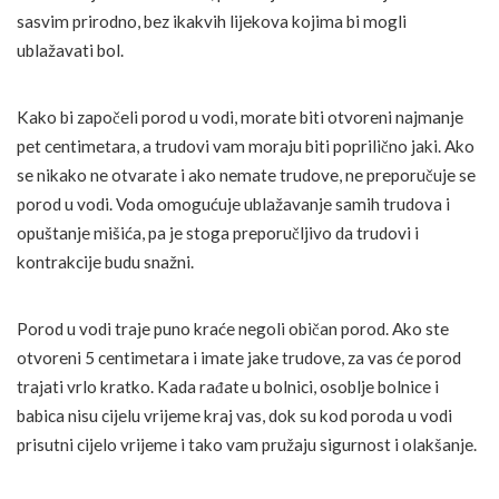
sasvim prirodno, bez ikakvih lijekova kojima bi mogli
ublažavati bol.
Kako bi započeli porod u vodi, morate biti otvoreni najmanje
pet centimetara, a trudovi vam moraju biti poprilično jaki. Ako
se nikako ne otvarate i ako nemate trudove, ne preporučuje se
porod u vodi. Voda omogućuje ublažavanje samih trudova i
opuštanje mišića, pa je stoga preporučljivo da trudovi i
kontrakcije budu snažni.
Porod u vodi traje puno kraće negoli običan porod. Ako ste
otvoreni 5 centimetara i imate jake trudove, za vas će porod
trajati vrlo kratko. Kada rađate u bolnici, osoblje bolnice i
babica nisu cijelu vrijeme kraj vas, dok su kod poroda u vodi
prisutni cijelo vrijeme i tako vam pružaju sigurnost i olakšanje.