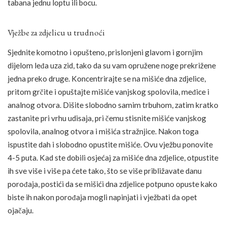
tabana jednu loptu ili bocu.
Vježbe za zdjelicu u trudnoći
Sjednite komotno i opušteno, prislonjeni glavom i gornjim
dijelom leđa uza zid, tako da su vam opružene noge prekrižene
jedna preko druge. Koncentrirajte se na mišiće dna zdjelice,
pritom grčite i opuštajte mišiće vanjskog spolovila, međice i
analnog otvora. Dišite slobodno samim trbuhom, zatim kratko
zastanite pri vrhu udisaja, pri čemu stisnite mišiće vanjskog
spolovila, analnog otvora i mišića stražnjice. Nakon toga
ispustite dah i slobodno opustite mišiće. Ovu vježbu ponovite
4-5 puta. Kad ste dobili osjećaj za mišiće dna zdjelice, otpustite
ih sve više i više pa ćete tako, što se više približavate danu
porođaja, postići da se mišići dna zdjelice potpuno opuste kako
biste ih nakon porođaja mogli napinjati i vježbati da opet
ojačaju.