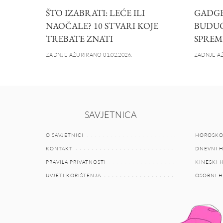
ŠTO IZABRATI: LEĆE ILI
GADGET
NAOČALE? 10 STVARI KOJE
BUDUĆN
TREBATE ZNATI
SPREM
ZADNJE AŽURIRANO 01.02.2026.
ZADNJE AŽ
SAVJETNICA
O SAVJETNICI
HOROSKO
KONTAKT
DNEVNI 
PRAVILA PRIVATNOSTI
KINESKI
UVJETI KORIŠTENJA
OSOBNI 