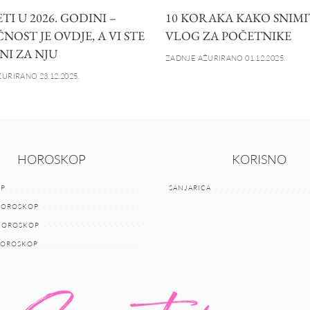
I U 2026. GODINI –
10 KORAKA KAKO SNIMI
OST JE OVDJE, A VI STE
VLOG ZA POČETNIKE
NI ZA NJU
ZADNJE AŽURIRANO 01.12.2025.
URIRANO 23.12.2025.
HOROSKOP
KORISNO
P
SANJARICA
HOROSKOP
 HOROSKOP
HOROSKOP