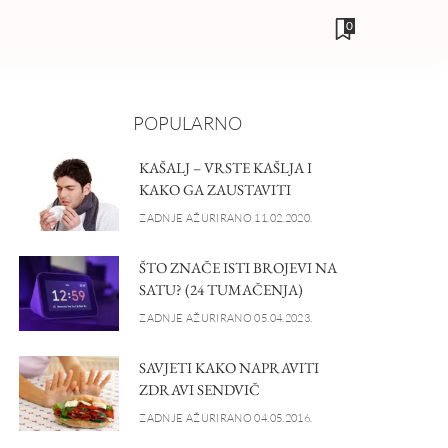
0
POPULARNO
KAŠALJ – VRSTE KAŠLJA I
KAKO GA ZAUSTAVITI
ZADNJE AŽURIRANO 11.02.2020.
ŠTO ZNAČE ISTI BROJEVI NA
SATU? (24 TUMAČENJA)
ZADNJE AŽURIRANO 05.04.2023.
SAVJETI KAKO NAPRAVITI
ZDRAVI SENDVIČ
ZADNJE AŽURIRANO 04.05.2016.