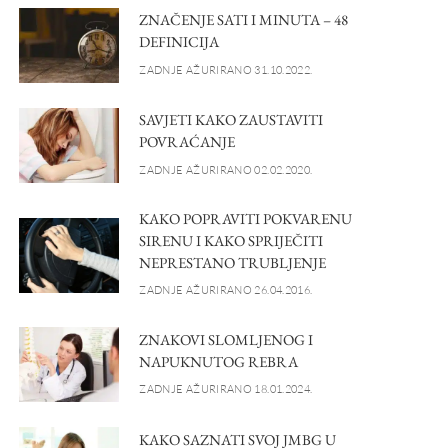
ZNAČENJE SATI I MINUTA – 48
DEFINICIJA
ZADNJE AŽURIRANO 31.10.2022.
SAVJETI KAKO ZAUSTAVITI
POVRAĆANJE
ZADNJE AŽURIRANO 02.02.2020.
KAKO POPRAVITI POKVARENU
SIRENU I KAKO SPRIJEČITI
NEPRESTANO TRUBLJENJE
ZADNJE AŽURIRANO 26.04.2016.
ZNAKOVI SLOMLJENOG I
NAPUKNUTOG REBRA
ZADNJE AŽURIRANO 18.01.2024.
KAKO SAZNATI SVOJ JMBG U