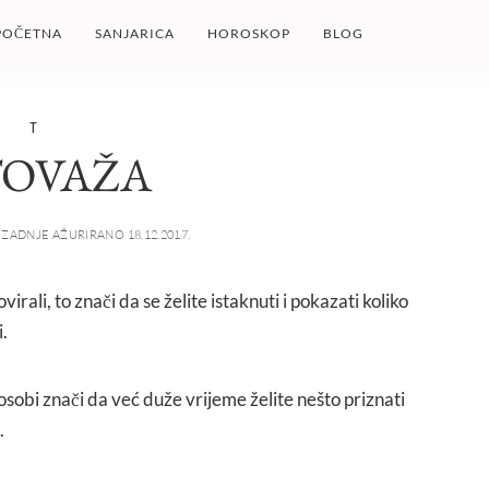
POČETNA
SANJARICA
HOROSKOP
BLOG
T
TOVAŽA
ZADNJE AŽURIRANO 18.12.2017.
ovirali, to znači da se želite istaknuti i pokazati koliko
i.
osobi znači da već duže vrijeme želite nešto priznati
.