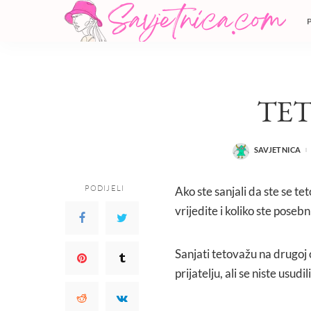
TE
SAVJETNICA
POSTED
BY
PODIJELI
Ako ste sanjali da ste se tet
vrijedite i koliko ste posebn
Sanjati tetovažu na drugoj 
prijatelju, ali se niste usudili