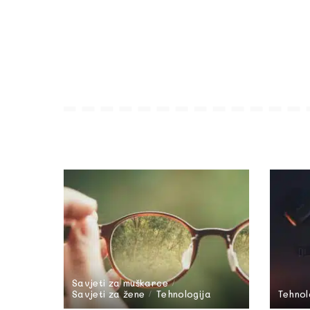
Savjeti za muškarce
Savjeti za žene
Tehnologija
Tehnol