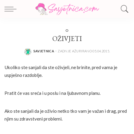
O
OŽIVJETI
SAVJETNICA
ZADNJE AŽURIRANO 05.04.2015.
POSTED
BY
Ukoliko ste sanjali da ste oživjeli, ne brinite, pred vama je
uspješno razdoblje.
Pratit će vas sreća i u poslu i na ljubavnom planu.
Ako ste sanjali da je oživio netko tko vam je važan i drag, pred
njim su zdravstveni problemi.