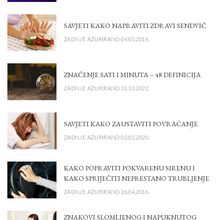
SAVJETI KAKO NAPRAVITI ZDRAVI SENDVIČ
ZADNJE AŽURIRANO 04.05.2016.
ZNAČENJE SATI I MINUTA – 48 DEFINICIJA
ZADNJE AŽURIRANO 31.10.2022.
SAVJETI KAKO ZAUSTAVITI POVRAĆANJE
ZADNJE AŽURIRANO 02.02.2020.
KAKO POPRAVITI POKVARENU SIRENU I
KAKO SPRIJEČITI NEPRESTANO TRUBLJENJE
ZADNJE AŽURIRANO 26.04.2016.
ZNAKOVI SLOMLJENOG I NAPUKNUTOG