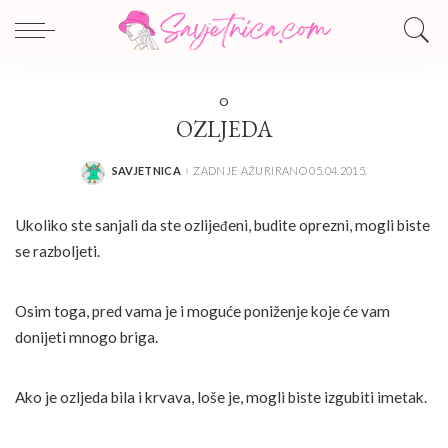
O
OZLJEDA
SAVJETNICA
ZADNJE AŽURIRANO 05.04.2015.
POSTED
BY
Ukoliko ste sanjali da ste ozlijeđeni, budite oprezni, mogli biste
se razboljeti.
Osim toga, pred vama je i moguće poniženje koje će vam
donijeti mnogo briga.
Ako je ozljeda bila i krvava, loše je, mogli biste izgubiti imetak.