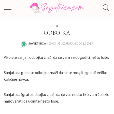
O
ODBOJKA
SAVJETNICA
ZADNJE AŽURIRANO 20.12.2017.
POSTED
BY
Ako ste sanjali odbojku znači da će vam se dogoditi nešto loše.
Sanjati da gledate odbojku znači da biste mogli izgubiti velike
količine novca.
Sanjati da igrate odbojku znači da će vas netko tko vam želi zlo
nagovarati da učinite nešto loše.