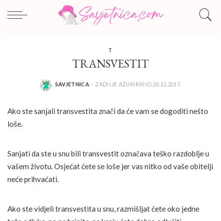
T
TRANSVESTIT
SAVJETNICA
ZADNJE AŽURIRANO 20.12.2017.
POSTED
BY
Ako ste sanjali transvestita znači da će vam se dogoditi nešto
loše.
Sanjati da ste u snu bili transvestit označava teško razdoblje u
vašem životu. Osjećat ćete se loše jer vas nitko od vaše obitelji
neće prihvaćati.
Ako ste vidjeli transvestita u snu, razmišljat ćete oko jedne