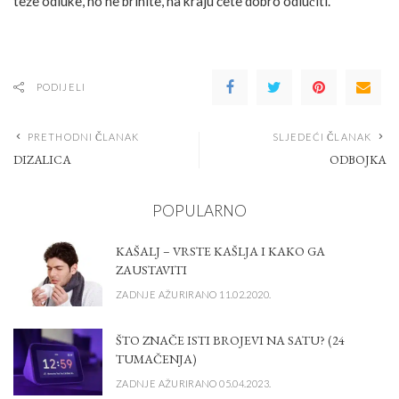
teže odluke, no ne brinite, na kraju ćete dobro odlučiti.
PODIJELI
PRETHODNI ČLANAK
SLJEDEĆI ČLANAK
DIZALICA
ODBOJKA
POPULARNO
KAŠALJ – VRSTE KAŠLJA I KAKO GA
ZAUSTAVITI
ZADNJE AŽURIRANO 11.02.2020.
ŠTO ZNAČE ISTI BROJEVI NA SATU? (24
TUMAČENJA)
ZADNJE AŽURIRANO 05.04.2023.