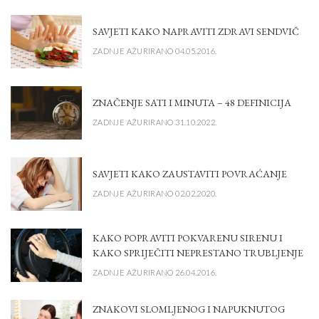
SAVJETI KAKO NAPRAVITI ZDRAVI SENDVIČ
ZADNJE AŽURIRANO 04.05.2016.
ZNAČENJE SATI I MINUTA – 48 DEFINICIJA
ZADNJE AŽURIRANO 31.10.2022.
SAVJETI KAKO ZAUSTAVITI POVRAĆANJE
ZADNJE AŽURIRANO 02.02.2020.
KAKO POPRAVITI POKVARENU SIRENU I
KAKO SPRIJEČITI NEPRESTANO TRUBLJENJE
ZADNJE AŽURIRANO 26.04.2016.
ZNAKOVI SLOMLJENOG I NAPUKNUTOG