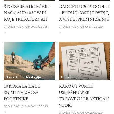
ŠTO IZABRATI: LEĆE ILI
GADGETI U 2026. GODINI
NAOČALE? 10 STVARI
– BUDUĆNOST JE OVDJE,
KOJE TREBATE ZNATI
A VI STE SPREMNI ZA NJU
ZADNJE AŽURIRANO 01.02.2026.
ZADNJE AŽURIRANO 23.12.2025.
Novosti
Tehnologija
Tehnologija
10 KORAKA KAKO
KAKO OTVORITI
SNIMITI VLOG ZA
USPJEŠNU WEB
POČETNIKE
TRGOVINU: PRAKTIČAN
VODIČ
ZADNJE AŽURIRANO 01.12.2025.
ZADNJE AŽURIRANO 02.09.2025.