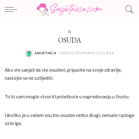
O
OSUDA
SAVJETNICA
ZADNJE AŽURIRANO 13.12.2014.
POSTED
BY
Ako ste sanjali da ste osuđeni, pripazite na svoje zdravlje,
nastojte se ne ozlijediti.
To bi vam moglo stvoriti poteškoće u napredovanju u životu.
Ukoliko je u vašem snu bio osuđen netko drugi, nemate razloge
za brige.