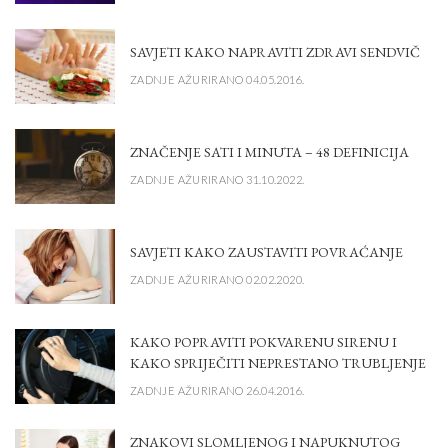
SAVJETI KAKO NAPRAVITI ZDRAVI SENDVIČ
ZADNJE AŽURIRANO 04.05.2016.
ZNAČENJE SATI I MINUTA – 48 DEFINICIJA
ZADNJE AŽURIRANO 31.10.2022.
SAVJETI KAKO ZAUSTAVITI POVRAĆANJE
ZADNJE AŽURIRANO 02.02.2020.
KAKO POPRAVITI POKVARENU SIRENU I
KAKO SPRIJEČITI NEPRESTANO TRUBLJENJE
ZADNJE AŽURIRANO 26.04.2016.
ZNAKOVI SLOMLJENOG I NAPUKNUTOG