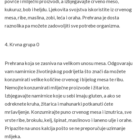
povrće i mliječni proizvodi, a izbjegavajte crveno meso,
kukuruz, bob i heljdu. Ljekovita svojstva iskoristite iz crvenog
mesa, ribe, maslina, zobi, leća i oraha. Prehrana je dosta
raznolika pa možete zadovoljiti sve potrebe organizma.
4. Krvna grupa 0
Prehrana koja se zasniva na velikom unosu mesa. Odgovaraju
vam namirnice životinjskog podrijetla što znači da možete
konzumirati velike količine crvenog i bijelog mesa te ribu.
Nemojte konzumirati mliječne proizvode i žitarice.
Izbjegavajte namirnice koje u sebi imaju gluten, a ako se
odreknete kruha, žitarica i mahunarki potkanuti ćete
mršavljenje. Konzumirajte puno crvenog mesa i iznutrica, sve
vrste ribe, brokulu, kelj, špinat, maslinovo i laneno ulje i orahe.
Pripazite na unos kalcija pošto se ne preporučuje uzimanje
mlijeka.