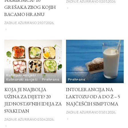
ZADNJE AŽURIRANO 02.05.2026.
GREŠAKA ZBOG KOJIH
BACAMO HRANU
ZADNJE AŽURIRANO 29.07.2026.
Kuhinjski savjeti
Kulinarski savjeti
Prehrana
Prehrana
KOJA JE NAJBOLJA
INTOLERANCIJA NA
UŽINA ZA DIJETE? 20
LAKTOZU OD A DO Ž – 5
JEDNOSTAVNIH IDEJA ZA
NAJČEŠĆIH SIMPTOMA
SVAKI DAN
ZADNJE AŽURIRANO 05.01.2026.
ZADNJE AŽURIRANO 03.04.2026.