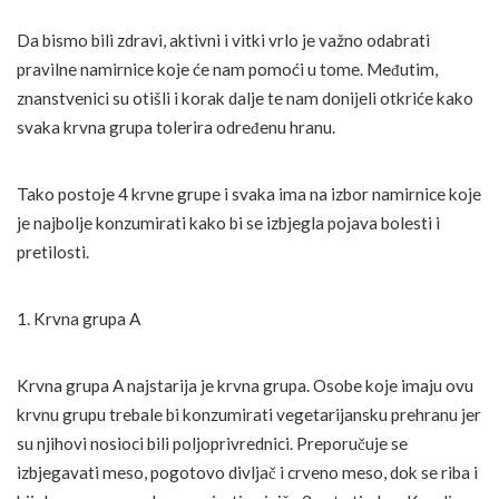
Da bismo bili zdravi, aktivni i vitki vrlo je važno odabrati
pravilne namirnice koje će nam pomoći u tome. Međutim,
znanstvenici su otišli i korak dalje te nam donijeli otkriće kako
svaka krvna grupa tolerira određenu hranu.
Tako postoje 4 krvne grupe i svaka ima na izbor namirnice koje
je najbolje konzumirati kako bi se izbjegla pojava bolesti i
pretilosti.
1. Krvna grupa A
Krvna grupa A najstarija je krvna grupa. Osobe koje imaju ovu
krvnu grupu trebale bi konzumirati vegetarijansku prehranu jer
su njihovi nosioci bili poljoprivrednici. Preporučuje se
izbjegavati meso, pogotovo divljač i crveno meso, dok se riba i