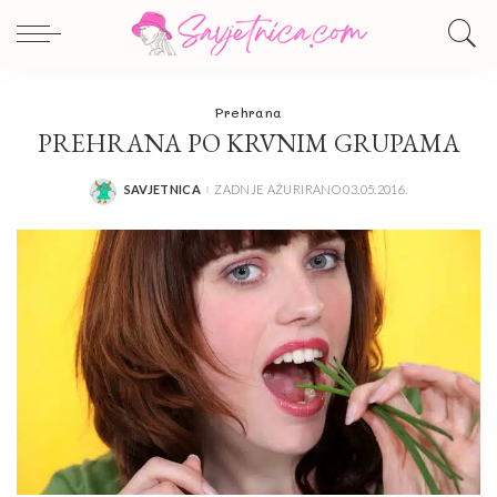
Prehrana
PREHRANA PO KRVNIM GRUPAMA
SAVJETNICA
ZADNJE AŽURIRANO 03.05.2016.
POSTED
BY