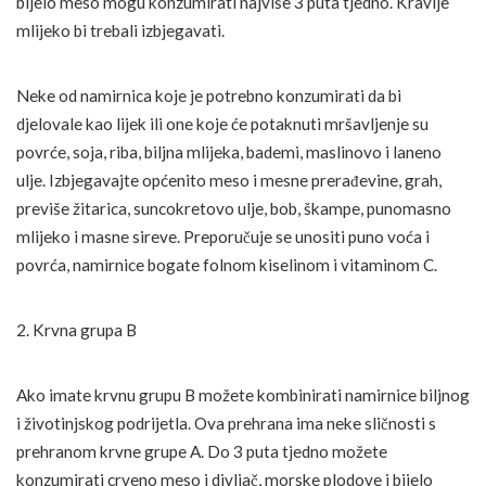
bijelo meso mogu konzumirati najviše 3 puta tjedno. Kravlje
mlijeko bi trebali izbjegavati.
Neke od namirnica koje je potrebno konzumirati da bi
djelovale kao lijek ili one koje će potaknuti mršavljenje su
povrće, soja, riba, biljna mlijeka, bademi, maslinovo i laneno
ulje. Izbjegavajte općenito meso i mesne prerađevine, grah,
previše žitarica, suncokretovo ulje, bob, škampe, punomasno
mlijeko i masne sireve. Preporučuje se unositi puno voća i
povrća, namirnice bogate folnom kiselinom i vitaminom C.
2. Krvna grupa B
Ako imate krvnu grupu B možete kombinirati namirnice biljnog
i životinjskog podrijetla. Ova prehrana ima neke sličnosti s
prehranom krvne grupe A. Do 3 puta tjedno možete
konzumirati crveno meso i divljač, morske plodove i bijelo