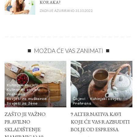
KORAKA?
ZADNJE AŽURIRANO 31.10.2022.
MOŽDA ĆE VAS ZANIMATI
Kuhinjski savjeti
Kulinarski savjeti
Prehrana
Savjeti za muškarce
Čajevi
Kuhinjski savjeti
Savjeti za žene
Prehrana
ZAŠTO JE VAŽNO
9 ALTERNATIVA KAVI
PRAVILNO
KOJE ĆE VAS RAZBUDITI
SKLADIŠTENJE
BOLJE OD ESPRESSA
NAMIRNICA? 10