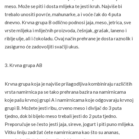
meso. Može se piti i dosta mlijeka te jesti kruh. Najviše bi
trebalo unositi povrće, mahunarke, a i voće čak do 4 puta
dnevno. Krvna grupa B odlično podnosi jaja, meso, jetrica, sve
vrste mlijeka i mliječnih proizvoda, češnjak, grašak, laneno i
riblje ulje, ali i čokoladu. Ovaj način prehrane je dosta raznolik i
zasigurno će zadovoljiti svačiji ukus.
3. Krvna grupa AB
Krvna grupa koja je najviše prilagodljiva kombiniraju različitih
vrsta namirnica pa se tako prehrana bazira na namirnicama
koje pašu krvnoj grupi A i namirnicama koje odgovaraju krvnoj
grupi B. Možete jesti ribu, crveno meso i divljač do 3 puta
tjedno, dok bi bijelo meso trebali jesti do 2 puta tjedno.
Preporučuje se često jesti jaja, sireve, jogurt i piti puno mlijeka.
Vitku liniju zadržat ćete namirnicama kao što su ananas,