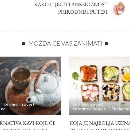
KAKO LIJEČITI ANKSIOZNOST
PRIRODNIM PUTEM
MOŽDA ĆE VAS ZANIMATI
Kuhinjski savjeti
Kuhinjski savjeti
ana
Kulinarski savjeti
Prehran
RNATIVA KAVI KOJE ĆE
KOJA JE NAJBOLJA UŽIN