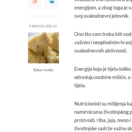
energijom, a zbog toga je va
svoj svakodnevni jelovnik.
PREPORUČENO
Ono što vam treba biti vodič 
važnim i neophodnim hranjiv
svakodnevnih aktivnosti.
Energija koja je tijelu toli
Kakao maslac
određuju osobine mišiće, a
tijela.
Nutricionisti su mišljenja 
namirnicama životinjskog po
proizvodi, riba, jaja, meso 
životinjske sadrže važnu s