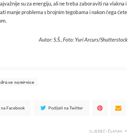
jvažnije su za energiju, ali ne treba zaboraviti na vlakna i
mati manje problema s brojnim tegobama i nakon čega ćete
tom.
Autor: S.Š., Foto: Yuri Arcurs/Shutterstock
zdrave namirnice
i na Facebook
Podijeli na Twitter
SLJEDEĆI ČLANAK