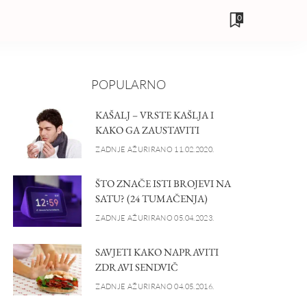
0
POPULARNO
KAŠALJ – VRSTE KAŠLJA I
KAKO GA ZAUSTAVITI
ZADNJE AŽURIRANO 11.02.2020.
ŠTO ZNAČE ISTI BROJEVI NA
SATU? (24 TUMAČENJA)
ZADNJE AŽURIRANO 05.04.2023.
SAVJETI KAKO NAPRAVITI
ZDRAVI SENDVIČ
ZADNJE AŽURIRANO 04.05.2016.