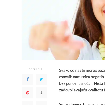
PODIJELI
Svako od nas bi morao pazit
osnovih namirnica bogatih 
bez puno masnoća… Ništa ko
zadovoljavajuću kvalitetu ž
Svakodnevno funkcioniranje