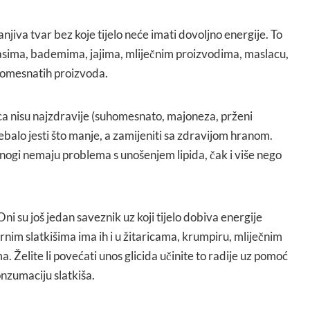
njiva tvar bez koje tijelo neće imati dovoljno energije. To
u orasima, bademima, jajima, mliječnim proizvodima, maslacu,
homesnatih proizvoda.
a nisu najzdravije (suhomesnato, majoneza, prženi
 trebalo jesti što manje, a zamijeniti sa zdravijom hranom.
mnogi nemaju problema s unošenjem lipida, čak i više nego
ni su još jedan saveznik uz koji tijelo dobiva energije
rnim slatkišima ima ih i u žitaricama, krumpiru, mliječnim
Želite li povećati unos glicida učinite to radije uz pomoć
onzumaciju slatkiša.