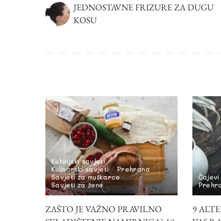
JEDNOSTAVNE FRIZURE ZA DUGU
KOSU
Kuhinjski savjeti
Kulinarski savjeti
Prehrana
Savjeti za muškarce
Čajevi
Savjeti za žene
Prehr
ZAŠTO JE VAŽNO PRAVILNO
9 ALTE