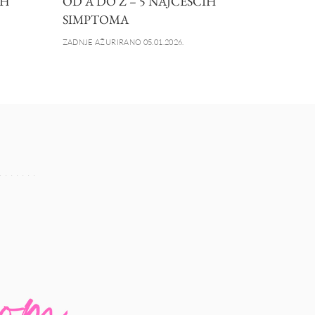
IH
OD A DO Ž – 5 NAJČEŠĆIH
SIMPTOMA
ZADNJE AŽURIRANO 05.01.2026.