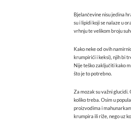
Bjelančevine nisu jedina hra
su i lipidi koji se nalaze 
vrhnju te velikom broju su
Kako neke od ovih namirnic
krumpirići i keksi), njih bi
Nije teško zaključiti kako 
što je to potrebno.
Za mozak su važni glucidi. O
koliko treba. Osim u popula
proizvodima i mahunarkama. 
krumpira ili riže, nego uz k