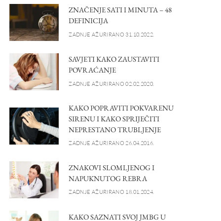
ZNAČENJE SATI I MINUTA – 48
DEFINICIJA
ZADNJE AŽURIRANO 31.10.2022.
SAVJETI KAKO ZAUSTAVITI
POVRAĆANJE
ZADNJE AŽURIRANO 02.02.2020.
KAKO POPRAVITI POKVARENU
SIRENU I KAKO SPRIJEČITI
NEPRESTANO TRUBLJENJE
ZADNJE AŽURIRANO 26.04.2016.
ZNAKOVI SLOMLJENOG I
NAPUKNUTOG REBRA
ZADNJE AŽURIRANO 18.01.2024.
KAKO SAZNATI SVOJ JMBG U