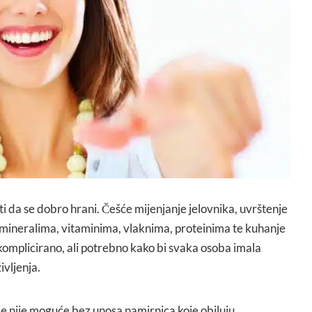
i da se dobro hrani. Češće mijenjanje jelovnika, uvrštenje
mineralima, vitaminima, vlaknima, proteinima te kuhanje
mplicirano, ali potrebno kako bi svaka osoba imala
ivljenja.
 nije moguće bez unosa namirnica koje obiluju