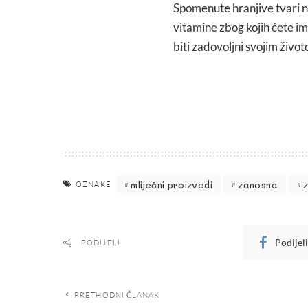
Spomenute hranjive tvari na
vitamine zbog kojih ćete i
biti zadovoljni svojim živo
mliječni proizvodi
zanosna
OZNAKE
Podijel
PODIJELI
PRETHODNI ČLANAK