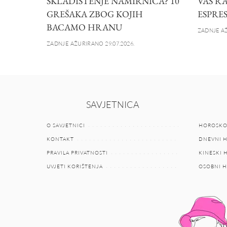
SKLADIŠTENJE NAMIRNICA? 10
VAS R
GREŠAKA ZBOG KOJIH
ESPRE
BACAMO HRANU
ZADNJE AŽ
ZADNJE AŽURIRANO 29.07.2026.
SAVJETNICA
O SAVJETNICI
HOROSKO
KONTAKT
DNEVNI 
PRAVILA PRIVATNOSTI
KINESKI
UVJETI KORIŠTENJA
OSOBNI 