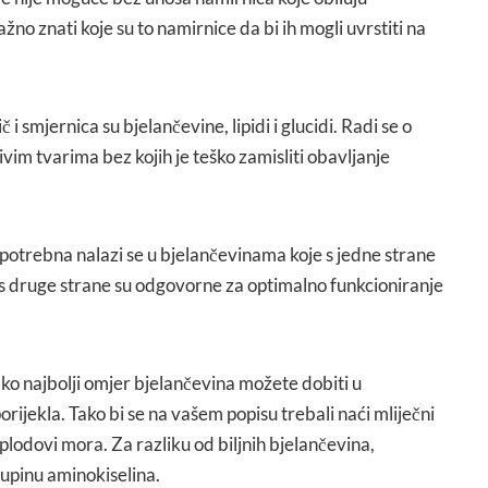
žno znati koje su to namirnice da bi ih mogli uvrstiti na
i smjernica su bjelančevine, lipidi i glucidi. Radi se o
im tvarima bez kojih je teško zamisliti obavljanje
ko potrebna nalazi se u bjelančevinama koje s jedne strane
 s druge strane su odgovorne za optimalno funkcioniranje
kako najbolji omjer bjelančevina možete dobiti u
rijekla. Tako bi se na vašem popisu trebali naći mliječni
i plodovi mora. Za razliku od biljnih bjelančevina,
kupinu aminokiselina.